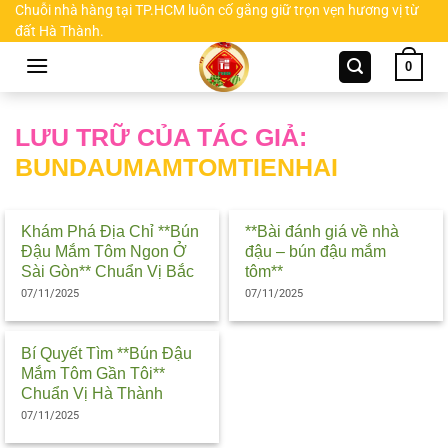
Chuyển
Chuỗi nhà hàng tại TP.HCM luôn cố gắng giữ trọn vẹn hương vị từ
đất Hà Thành.
đến
nội
0
dung
LƯU TRỮ CỦA TÁC GIẢ:
BUNDAUMAMTOMTIENHAI
Khám Phá Địa Chỉ **Bún
**Bài đánh giá về nhà
Đậu Mắm Tôm Ngon Ở
đậu – bún đậu mắm
Sài Gòn** Chuẩn Vị Bắc
tôm**
07/11/2025
07/11/2025
Bí Quyết Tìm **Bún Đậu
Mắm Tôm Gần Tôi**
Chuẩn Vị Hà Thành
07/11/2025