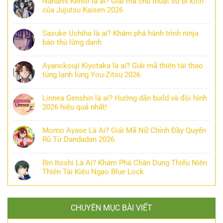
Nanami Kento là ai? Giải mã chú thuật sư bi kịch
của Jujutsu Kaisen 2026
Sasuke Uchiha là ai? Khám phá hành trình ninja
báo thù lừng danh
Ayanokouji Kiyotaka là ai? Giải mã thiên tài thao
túng lạnh lùng You-Zitsu 2026
Linnea Genshin là ai? Hướng dẫn build và đội hình
2026 hiệu quả nhất!
Momo Ayase Là Ai? Giải Mã Nữ Chính Đầy Quyến
Rũ Từ Dandadan 2026
Rin Itoshi Là Ai? Khám Phá Chân Dung Thiếu Niên
Thiên Tài Kiêu Ngạo Blue Lock
CHUYÊN MỤC BÀI VIẾT