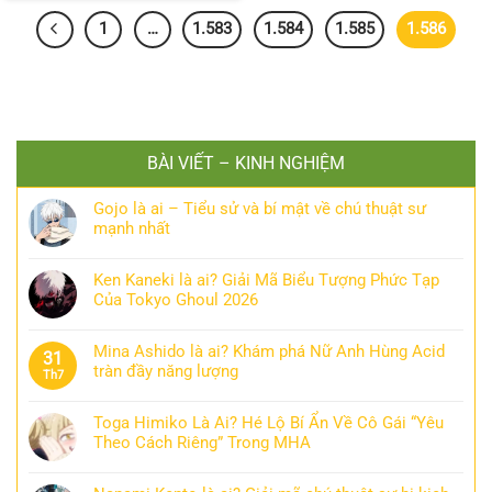
1
…
1.583
1.584
1.585
1.586
BÀI VIẾT – KINH NGHIỆM
Gojo là ai – Tiểu sử và bí mật về chú thuật sư
mạnh nhất
Ken Kaneki là ai? Giải Mã Biểu Tượng Phức Tạp
Của Tokyo Ghoul 2026
Mina Ashido là ai? Khám phá Nữ Anh Hùng Acid
31
tràn đầy năng lượng
Th7
Toga Himiko Là Ai? Hé Lộ Bí Ẩn Về Cô Gái “Yêu
Theo Cách Riêng” Trong MHA