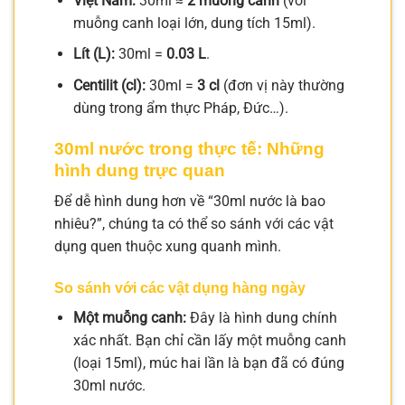
Việt Nam:
30ml ≈
2 muỗng canh
(với
muỗng canh loại lớn, dung tích 15ml).
Lít (L):
30ml =
0.03 L
.
Centilit (cl):
30ml =
3 cl
(đơn vị này thường
dùng trong ẩm thực Pháp, Đức…).
30ml nước trong thực tế: Những
hình dung trực quan
Để dễ hình dung hơn về “30ml nước là bao
nhiêu?”, chúng ta có thể so sánh với các vật
dụng quen thuộc xung quanh mình.
So sánh với các vật dụng hàng ngày
Một muỗng canh:
Đây là hình dung chính
xác nhất. Bạn chỉ cần lấy một muỗng canh
(loại 15ml), múc hai lần là bạn đã có đúng
30ml nước.