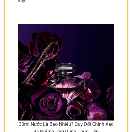
này.
30ml Nước Là Bao Nhiêu? Quy Đổi Chính Xác
Và Những Ứng Dụng Thực Tiễn