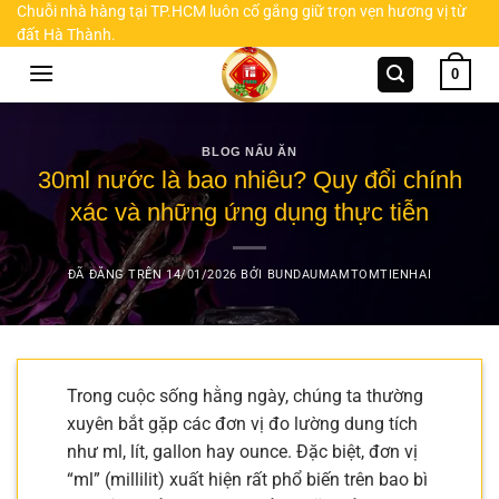
Chuyển
Chuỗi nhà hàng tại TP.HCM luôn cố gắng giữ trọn vẹn hương vị từ
đất Hà Thành.
đến
nội
0
dung
BLOG NẤU ĂN
30ml nước là bao nhiêu? Quy đổi chính
xác và những ứng dụng thực tiễn
ĐÃ ĐĂNG TRÊN
14/01/2026
BỞI
BUNDAUMAMTOMTIENHAI
Trong cuộc sống hằng ngày, chúng ta thường
xuyên bắt gặp các đơn vị đo lường dung tích
như ml, lít, gallon hay ounce. Đặc biệt, đơn vị
“ml” (millilit) xuất hiện rất phổ biến trên bao bì