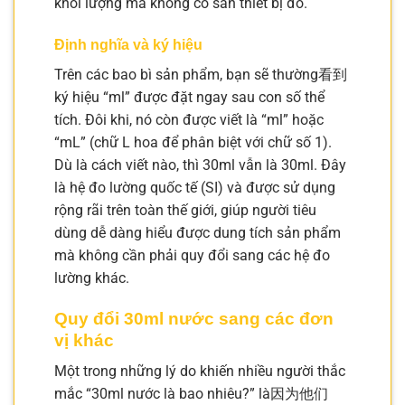
khối lượng mà không có sẵn thiết bị đo.
Định nghĩa và ký hiệu
Trên các bao bì sản phẩm, bạn sẽ thường看到
ký hiệu “ml” được đặt ngay sau con số thể
tích. Đôi khi, nó còn được viết là “ml” hoặc
“mL” (chữ L hoa để phân biệt với chữ số 1).
Dù là cách viết nào, thì 30ml vẫn là 30ml. Đây
là hệ đo lường quốc tế (SI) và được sử dụng
rộng rãi trên toàn thế giới, giúp người tiêu
dùng dễ dàng hiểu được dung tích sản phẩm
mà không cần phải quy đổi sang các hệ đo
lường khác.
Quy đổi 30ml nước sang các đơn
vị khác
Một trong những lý do khiến nhiều người thắc
mắc “30ml nước là bao nhiêu?” là因为他们