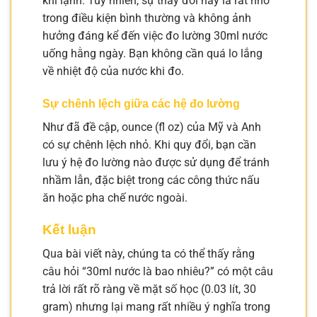
khi lạnh. Tuy nhiên, sự thay đổi này là rất nhỏ
trong điều kiện bình thường và không ảnh
hưởng đáng kể đến việc đo lường 30ml nước
uống hằng ngày. Bạn không cần quá lo lắng
về nhiệt độ của nước khi đo.
Sự chênh lệch giữa các hệ đo lường
Như đã đề cập, ounce (fl oz) của Mỹ và Anh
có sự chênh lệch nhỏ. Khi quy đổi, bạn cần
lưu ý hệ đo lường nào được sử dụng để tránh
nhầm lẫn, đặc biệt trong các công thức nấu
ăn hoặc pha chế nước ngoài.
Kết luận
Qua bài viết này, chúng ta có thể thấy rằng
câu hỏi “30ml nước là bao nhiêu?” có một câu
trả lời rất rõ ràng về mặt số học (0.03 lít, 30
gram) nhưng lại mang rất nhiều ý nghĩa trong