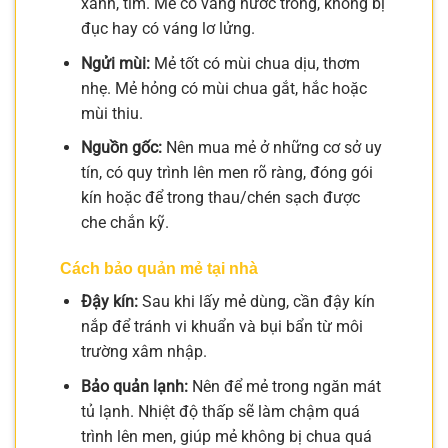
xanh, tím. Mẻ có váng nước trong, không bị
đục hay có váng lơ lửng.
Ngửi mùi:
Mẻ tốt có mùi chua dịu, thơm
nhẹ. Mẻ hỏng có mùi chua gắt, hắc hoặc
mùi thiu.
Nguồn gốc:
Nên mua mẻ ở những cơ sở uy
tín, có quy trình lên men rõ ràng, đóng gói
kín hoặc để trong thau/chén sạch được
che chắn kỹ.
Cách bảo quản mẻ tại nhà
Đậy kín:
Sau khi lấy mẻ dùng, cần đậy kín
nắp để tránh vi khuẩn và bụi bẩn từ môi
trường xâm nhập.
Bảo quản lạnh:
Nên để mẻ trong ngăn mát
tủ lạnh. Nhiệt độ thấp sẽ làm chậm quá
trình lên men, giúp mẻ không bị chua quá