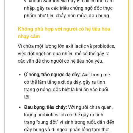
vi khuẩn Salmonella hay E. coli có thể xâm
nhập, gây ra các triệu chứng ngộ độc thực
phẩm như tiêu chảy, nôn mửa, đau bụng.
Không phù hợp với người có hệ tiêu hóa
nhạy cảm
Vì chứa một lượng lớn axit lactic và probiotics,
việc đột ngột ăn quá nhiều mẻ có thể gây ra
các vấn đề cho người có hệ tiêu hóa yếu.
Ợ nóng, trào ngược dạ dày:
Axit trong mẻ
có thể làm tăng axit dạ dày, gây ra tình
trạng ợ nóng, đặc biệt là khi ăn vào buổi
tối.
Đau bụng, tiêu chảy:
Với người chưa quen,
lượng probiotics lớn có thể gây ra tình
trạng “xung đột” vi sinh trong ruột, dẫn đến
đầy bụng và đi ngoài phân lỏng tạm thời.