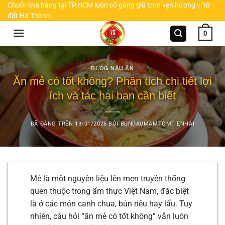
Chuyển
Chuỗi nhà hàng tại TP.HCM luôn cố gắng giữ trọn vẹn hương vị từ
đất Hà Thành.
đến
nội
0
dung
BLOG NẤU ĂN
Ăn mẻ có tốt không? Phân tích chi tiết lợi
ích và tác hại bạn cần biết
ĐÃ ĐĂNG TRÊN
13/01/2026
BỞI
BUNDAUMAMTOMTIENHAI
Mẻ là một nguyên liệu lên men truyền thống
quen thuộc trong ẩm thực Việt Nam, đặc biệt
là ở các món canh chua, bún riêu hay lẩu. Tuy
nhiên, câu hỏi “ăn mẻ có tốt không” vẫn luôn