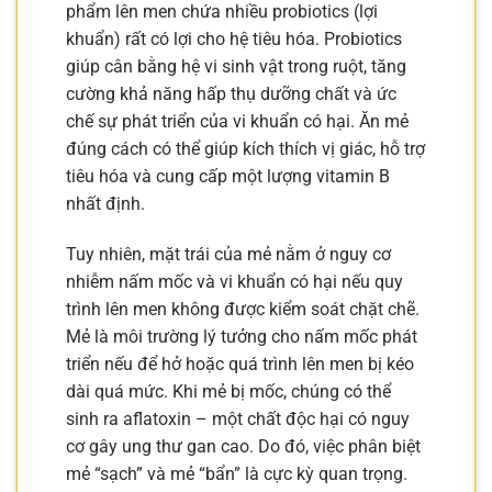
phẩm lên men chứa nhiều probiotics (lợi
khuẩn) rất có lợi cho hệ tiêu hóa. Probiotics
giúp cân bằng hệ vi sinh vật trong ruột, tăng
cường khả năng hấp thụ dưỡng chất và ức
chế sự phát triển của vi khuẩn có hại. Ăn mẻ
đúng cách có thể giúp kích thích vị giác, hỗ trợ
tiêu hóa và cung cấp một lượng vitamin B
nhất định.
Tuy nhiên, mặt trái của mẻ nằm ở nguy cơ
nhiễm nấm mốc và vi khuẩn có hại nếu quy
trình lên men không được kiểm soát chặt chẽ.
Mẻ là môi trường lý tưởng cho nấm mốc phát
triển nếu để hở hoặc quá trình lên men bị kéo
dài quá mức. Khi mẻ bị mốc, chúng có thể
sinh ra aflatoxin – một chất độc hại có nguy
cơ gây ung thư gan cao. Do đó, việc phân biệt
mẻ “sạch” và mẻ “bẩn” là cực kỳ quan trọng.