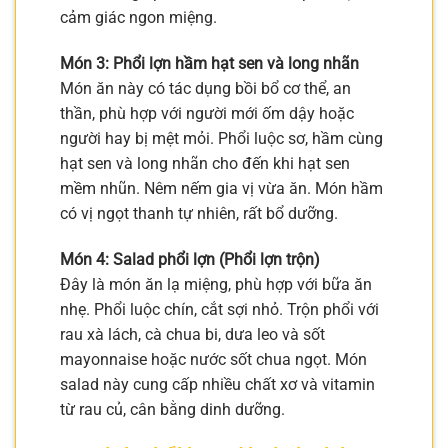
cảm giác ngon miệng.
Món 3: Phổi lợn hầm hạt sen và long nhãn
Món ăn này có tác dụng bồi bổ cơ thể, an
thần, phù hợp với người mới ốm dậy hoặc
người hay bị mệt mỏi. Phổi luộc sơ, hầm cùng
hạt sen và long nhãn cho đến khi hạt sen
mềm nhũn. Nêm nếm gia vị vừa ăn. Món hầm
có vị ngọt thanh tự nhiên, rất bổ dưỡng.
Món 4: Salad phổi lợn (Phổi lợn trộn)
Đây là món ăn lạ miệng, phù hợp với bữa ăn
nhẹ. Phổi luộc chín, cắt sợi nhỏ. Trộn phổi với
rau xà lách, cà chua bi, dưa leo và sốt
mayonnaise hoặc nước sốt chua ngọt. Món
salad này cung cấp nhiều chất xơ và vitamin
từ rau củ, cân bằng dinh dưỡng.