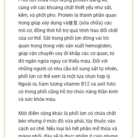
cùng với các khoáng chất thiết yếu như sắt,
kẽm, và phốt pho. Protein là thành phần quan
trọng giúp xây dựng và修复 (sửa chữa) các
mô cơ, đồng thời hỗ trợ quá trình trao đổi chất
của cơ thể. Sắt trong phổi lợn đóng vai trò
quan trọng trong việc sản xuất hemoglobin,
giúp vận chuyển oxy đi khắp các cơ quan, từ
đó ngăn ngừa nguy cơ thiếu máu. Đối với
những người có nhu cầu bổ sung sắt tự nhiên,
phổi lợn có thể xem là một lựa chọn hợp lý.
Ngoài ra, hàm lượng vitamin B12 và axit folic
có trong phổi cũng hỗ trợ chức năng thần kinh
và sức khỏe máu.
Một điểm cộng khác là phổi lợn có chứa chất
béo nhưng ở mức độ vừa phải, tùy thuộc vào
cách sơ chế. Nếu loại bỏ hết phần mỡ thừa và
màng phổi, đây sẽ là thực phẩm ít calo nhưng