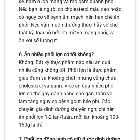
kể, nằm ở lớp màng và mỡ bám quanh phổi.
Nếu bạn là người có cholesterol máu cao hoặc
có nguy cơ về bệnh tim mạch, nên hạn chế ăn
phổi. Nếu vẫn muốn thưởng thức, hãy sơ chế
thật kỹ, loại bỏ hết lớp mỡ và màng phổi, và
ăn với số lượng ít.
6. Ăn nhiều phổi lợn có tốt không?
Không. Bất kỳ thực phẩm nào nếu ăn quá
nhiều cũng không tốt. Phổi lợn là thực phẩm
giàu đạm và khoáng chất, nhưng cũng chứa
cholesterol và purin. Việc ăn quá nhiều phổi
lợn có thể gây gánh nặng cho gan, thận và
làm tăng nguy cơ bệnh gout, béo phì. Các
chuyên gia dinh dưỡng khuyến nghị chỉ nên
ăn phổi lợn 1-2 lần/tuần, mỗi lần khoảng 100-
150g là đủ.
7. Phổi lợn đông lạnh có giữ được dinh dưỡng