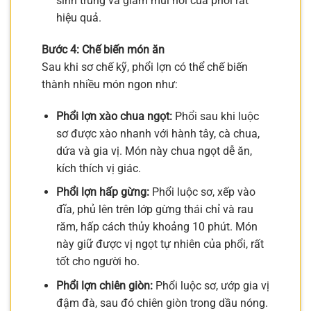
sinh trùng và giảm mùi hôi của phổi rất
hiệu quả.
Bước 4: Chế biến món ăn
Sau khi sơ chế kỹ, phổi lợn có thể chế biến
thành nhiều món ngon như:
Phổi lợn xào chua ngọt:
Phổi sau khi luộc
sơ được xào nhanh với hành tây, cà chua,
dứa và gia vị. Món này chua ngọt dễ ăn,
kích thích vị giác.
Phổi lợn hấp gừng:
Phổi luộc sơ, xếp vào
đĩa, phủ lên trên lớp gừng thái chỉ và rau
răm, hấp cách thủy khoảng 10 phút. Món
này giữ được vị ngọt tự nhiên của phổi, rất
tốt cho người ho.
Phổi lợn chiên giòn:
Phổi luộc sơ, ướp gia vị
đậm đà, sau đó chiên giòn trong dầu nóng.