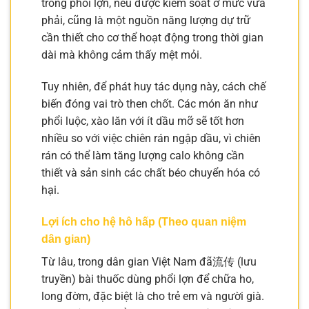
trong phổi lợn, nếu được kiểm soát ở mức vừa
phải, cũng là một nguồn năng lượng dự trữ
cần thiết cho cơ thể hoạt động trong thời gian
dài mà không cảm thấy mệt mỏi.
Tuy nhiên, để phát huy tác dụng này, cách chế
biến đóng vai trò then chốt. Các món ăn như
phổi luộc, xào lăn với ít dầu mỡ sẽ tốt hơn
nhiều so với việc chiên rán ngập dầu, vì chiên
rán có thể làm tăng lượng calo không cần
thiết và sản sinh các chất béo chuyển hóa có
hại.
Lợi ích cho hệ hô hấp (Theo quan niệm
dân gian)
Từ lâu, trong dân gian Việt Nam đã流传 (lưu
truyền) bài thuốc dùng phổi lợn để chữa ho,
long đờm, đặc biệt là cho trẻ em và người già.