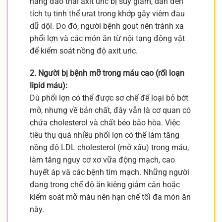
năng đào thải axit uric bị suy giảm, dẫn đến
tích tụ tinh thể urat trong khớp gây viêm đau
dữ dội. Do đó, người bệnh gout nên tránh xa
phổi lợn và các món ăn từ nội tạng động vật
để kiểm soát nồng độ axit uric.
2. Người bị bệnh mỡ trong máu cao (rối loạn
lipid máu):
Dù phổi lợn có thể được sơ chế để loại bỏ bớt
mỡ, nhưng về bản chất, đây vẫn là cơ quan có
chứa cholesterol và chất béo bão hòa. Việc
tiêu thụ quá nhiều phổi lợn có thể làm tăng
nồng độ LDL cholesterol (mỡ xấu) trong máu,
làm tăng nguy cơ xơ vữa động mạch, cao
huyết áp và các bệnh tim mạch. Những người
đang trong chế độ ăn kiêng giảm cân hoặc
kiểm soát mỡ máu nên hạn chế tối đa món ăn
này.