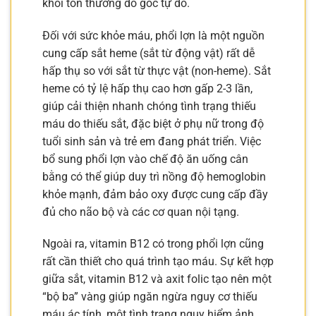
khỏi tổn thương do gốc tự do.
Đối với sức khỏe máu, phổi lợn là một nguồn
cung cấp sắt heme (sắt từ động vật) rất dễ
hấp thụ so với sắt từ thực vật (non-heme). Sắt
heme có tỷ lệ hấp thụ cao hơn gấp 2-3 lần,
giúp cải thiện nhanh chóng tình trạng thiếu
máu do thiếu sắt, đặc biệt ở phụ nữ trong độ
tuổi sinh sản và trẻ em đang phát triển. Việc
bổ sung phổi lợn vào chế độ ăn uống cân
bằng có thể giúp duy trì nồng độ hemoglobin
khỏe mạnh, đảm bảo oxy được cung cấp đầy
đủ cho não bộ và các cơ quan nội tạng.
Ngoài ra, vitamin B12 có trong phổi lợn cũng
rất cần thiết cho quá trình tạo máu. Sự kết hợp
giữa sắt, vitamin B12 và axit folic tạo nên một
“bộ ba” vàng giúp ngăn ngừa nguy cơ thiếu
máu ác tính, một tình trạng nguy hiểm ảnh