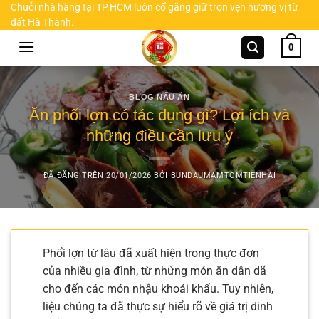
Chuyển
Chuỗi nhà hàng tại TP.HCM luôn cố gắng giữ trọn vẹn hương vị từ
đất Hà Thành.
đến
nội
0
dung
BLOG NẤU ĂN
Ăn phổi lợn có tác dụng gì? Lợi ích và
những điều cần lưu ý
ĐÃ ĐĂNG TRÊN
20/01/2026
BỞI
BUNDAUMAMTOMTIENHAI
Phổi lợn từ lâu đã xuất hiện trong thực đơn
của nhiều gia đình, từ những món ăn dân dã
cho đến các món nhậu khoái khẩu. Tuy nhiên,
liệu chúng ta đã thực sự hiểu rõ về giá trị dinh