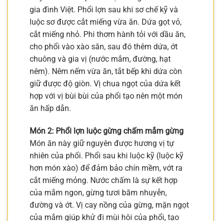
gia đình Việt. Phổi lợn sau khi sơ chế kỹ và
luộc sơ được cắt miếng vừa ăn. Dứa gọt vỏ,
cắt miếng nhỏ. Phi thơm hành tỏi với dầu ăn,
cho phổi vào xào săn, sau đó thêm dứa, ớt
chuông và gia vị (nước mắm, đường, hạt
nêm). Nêm nếm vừa ăn, tắt bếp khi dứa còn
giữ được độ giòn. Vị chua ngọt của dứa kết
hợp với vị bùi bùi của phổi tạo nên một món
ăn hấp dẫn.
Món 2: Phổi lợn luộc gừng chấm mắm gừng
Món ăn này giữ nguyên được hương vị tự
nhiên của phổi. Phổi sau khi luộc kỹ (luộc kỹ
hơn món xào) để đảm bảo chín mềm, vớt ra
cắt miếng mỏng. Nước chấm là sự kết hợp
của mắm ngon, gừng tươi băm nhuyễn,
đường và ớt. Vị cay nồng của gừng, mặn ngọt
của mắm giúp khử đi mùi hôi của phổi, tạo