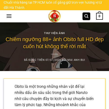
Chuyển
Chuỗi nhà hàng tại TP.HCM luôn cố gắng giữ trọn vẹn hương vị từ
đất Hà Thành.
đến
nội
0
dung
THƯ VIỆN ẢNH
Chiêm ngưỡng 88+ ảnh Obito full HD đẹp
cuốn hút không thể rời mắt
ĐÃ ĐĂNG TRÊN
07/07/2026
BỞI
MAI ANH BUI
Obito là một trong những nhân vật để lại
nhiều dấu ấn sâu sắc trong thế giới Naruto
nhờ câu chuyện đầy bi kịch và sự chuyển biến
tâm lý phức tạp. Những khoảnh khắc của