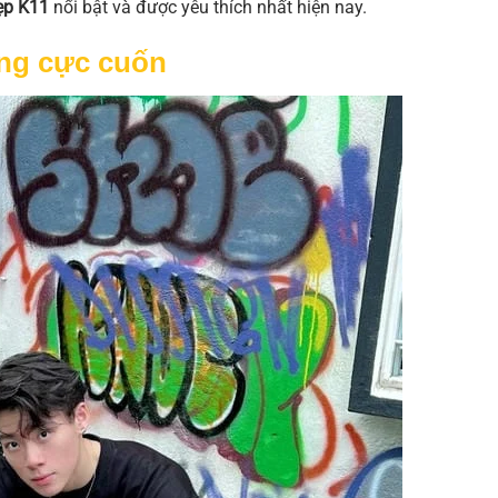
đẹp K11
nổi bật và được yêu thích nhất hiện nay.
ung cực cuốn