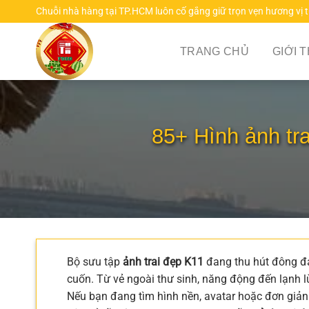
Chuyển
Chuỗi nhà hàng tại TP.HCM luôn cố gắng giữ trọn vẹn hương vị 
đến
nội
TRANG CHỦ
GIỚI 
dung
85+ Hình ảnh tr
Bộ sưu tập
ảnh trai đẹp K11
đang thu hút đông đảo
cuốn. Từ vẻ ngoài thư sinh, năng động đến lạnh 
Nếu bạn đang tìm hình nền, avatar hoặc đơn giản 