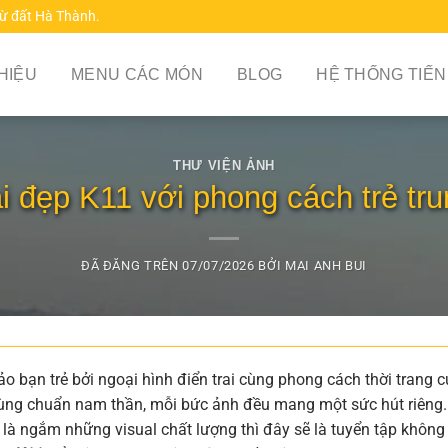
từ đất Hà Thành.
THIỆU
MENU CÁC MÓN
BLOG
HỆ THỐNG TIẾN
THƯ VIỆN ẢNH
ai đẹp K11 với phong cách trẻ tr
ĐÃ ĐĂNG TRÊN
07/07/2026
BỞI
MAI ANH BUI
 bạn trẻ bởi ngoại hình điển trai cùng phong cách thời trang 
lùng chuẩn nam thần, mỗi bức ảnh đều mang một sức hút riêng.
là ngắm những visual chất lượng thì đây sẽ là tuyển tập không