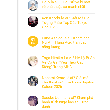
Gojo là ai – Tiểu sử và bí mật
về chú thuật sư mạnh nhất
Ken Kaneki là ai? Giải Mã Biểu
Tượng Phức Tạp Của Tokyo
Ghoul 2026
Mina Ashido là ai? Khám phá
31
Nữ Anh Hùng Acid tràn đầy
Th7
năng lượng
Toga Himiko Là Ai? Hé Lộ Bí Ẩn
Về Cô Gái “Yêu Theo Cách
Riêng” Trong MHA
Nanami Kento là ai? Giải mã
chú thuật sư bi kịch của Jujutsu
Kaisen 2026
Sasuke Uchiha là ai? Khám phá
hành trình ninja báo thù lừng
danh