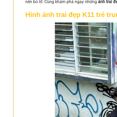
nên bỏ lỡ. Cùng khám phá ngay những
ảnh trai 
Hình ảnh trai đẹp K11 trẻ tr