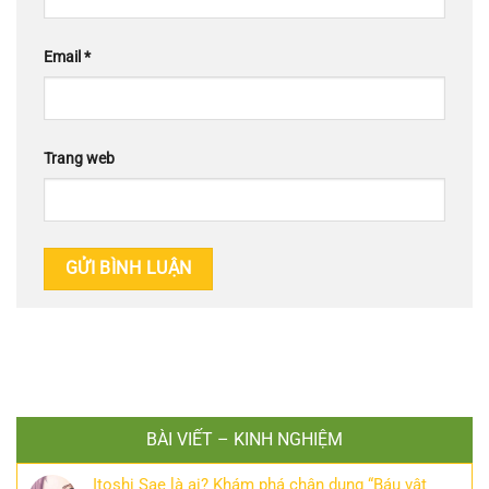
Email
*
Trang web
BÀI VIẾT – KINH NGHIỆM
Itoshi Sae là ai? Khám phá chân dung “Báu vật