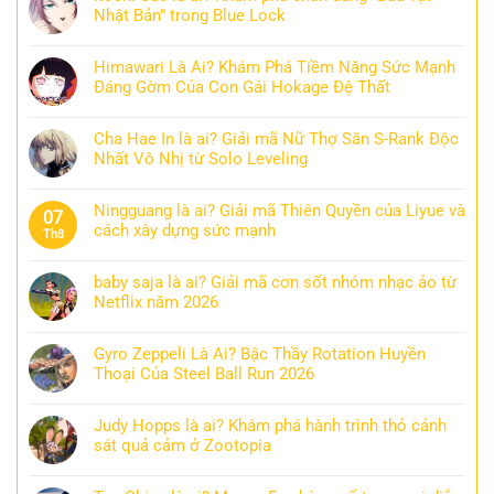
Nhật Bản” trong Blue Lock
Himawari Là Ai? Khám Phá Tiềm Năng Sức Mạnh
Đáng Gờm Của Con Gái Hokage Đệ Thất
Cha Hae In là ai? Giải mã Nữ Thợ Săn S-Rank Độc
Nhất Vô Nhị từ Solo Leveling
Ningguang là ai? Giải mã Thiên Quyền của Liyue và
07
cách xây dựng sức mạnh
Th8
baby saja là ai? Giải mã cơn sốt nhóm nhạc ảo từ
Netflix năm 2026
Gyro Zeppeli Là Ai? Bậc Thầy Rotation Huyền
Thoại Của Steel Ball Run 2026
Judy Hopps là ai? Khám phá hành trình thỏ cảnh
sát quả cảm ở Zootopia