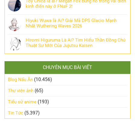
Toy Chica là ai? Megan Fox bùng nổ trong vai diễn
kinh điển này ở FNaF 2!
Hiyuki Wuwa là Ai? Giải Mã DPS Glacio Mạnh
Nhất Wuthering Waves 2026
Hiromi Higuruma Là Ai? Tìm Hiểu Thần Đồng Chú
Thuật Sư Mới Của Jujutsu Kaisen
CHUYÊN MỤC BÀI VIẾT
(10.456)
Blog Nấu Ăn
(65)
Thư viện ảnh
(193)
Tiểu sử anime
(5.397)
Tin Tức