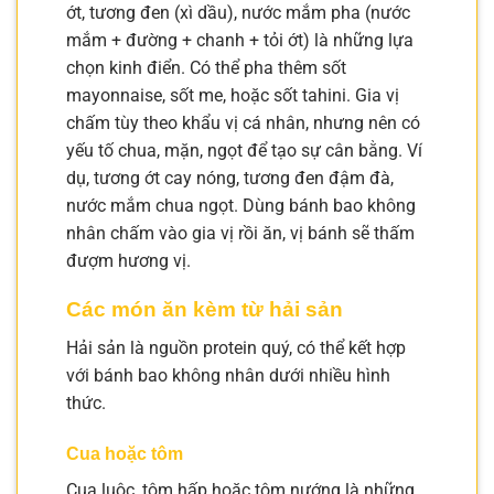
ớt, tương đen (xì dầu), nước mắm pha (nước
mắm + đường + chanh + tỏi ớt) là những lựa
chọn kinh điển. Có thể pha thêm sốt
mayonnaise, sốt me, hoặc sốt tahini. Gia vị
chấm tùy theo khẩu vị cá nhân, nhưng nên có
yếu tố chua, mặn, ngọt để tạo sự cân bằng. Ví
dụ, tương ớt cay nóng, tương đen đậm đà,
nước mắm chua ngọt. Dùng bánh bao không
nhân chấm vào gia vị rồi ăn, vị bánh sẽ thấm
đượm hương vị.
Các món ăn kèm từ hải sản
Hải sản là nguồn protein quý, có thể kết hợp
với bánh bao không nhân dưới nhiều hình
thức.
Cua hoặc tôm
Cua luộc, tôm hấp hoặc tôm nướng là những