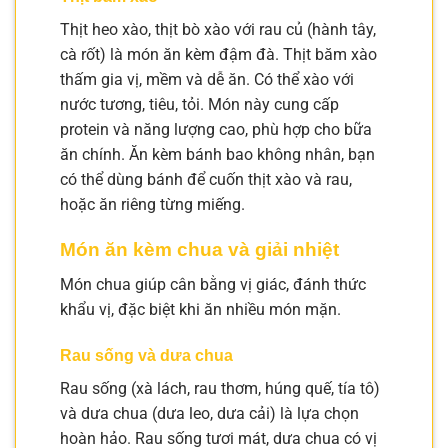
Thịt heo xào, thịt bò xào với rau củ (hành tây,
cà rốt) là món ăn kèm đậm đà. Thịt băm xào
thấm gia vị, mềm và dễ ăn. Có thể xào với
nước tương, tiêu, tỏi. Món này cung cấp
protein và năng lượng cao, phù hợp cho bữa
ăn chính. Ăn kèm bánh bao không nhân, bạn
có thể dùng bánh để cuốn thịt xào và rau,
hoặc ăn riêng từng miếng.
Món ăn kèm chua và giải nhiệt
Món chua giúp cân bằng vị giác, đánh thức
khẩu vị, đặc biệt khi ăn nhiều món mặn.
Rau sống và dưa chua
Rau sống (xà lách, rau thơm, húng quế, tía tô)
và dưa chua (dưa leo, dưa cải) là lựa chọn
hoàn hảo. Rau sống tươi mát, dưa chua có vị