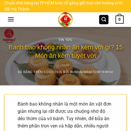
Chuyển
Chuỗi nhà hàng tại TP.HCM luôn cố gắng giữ trọn vẹn hương vị từ
đất Hà Thành.
đến
nội
0
dung
TIN TỨC
Bánh bao không nhân ăn kèm với gì? 15
Món ăn kèm tuyệt vời
ĐÃ ĐĂNG TRÊN
17/03/2026
BỞI
BUNDAUMAMTOMTIENHAI
Bánh bao không nhân là một món ăn vặt đơn
giản nhưng lại rất được ưa chuộng nhờ độ
dẻo thơm của vỏ bánh. Tuy nhiên, để bữa ăn
thêm phần trọn vẹn và hấp dẫn, nhiều người