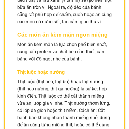
tiêu hóa) và rau xanh (vitamin) sẽ tạo nên một
bữa ăn tròn vị. Ngoài ra, độ dẻo của bánh
cũng rất phù hợp để chấm, cuốn hoặc ăn cùng
các món có nước sốt, tạo cảm giác thú vị.
Các món ăn kèm mặn ngon miệng
Món ăn kèm mặn là lựa chọn phổ biến nhất,
cung cấp protein và chất béo cần thiết, cân
bằng với độ ngọt nhẹ của bánh.
Thịt luộc hoặc nướng
Thịt luộc (thịt heo, thịt bò) hoặc thịt nướng
(thịt heo nướng, thịt gà nướng) là sự kết hợp
kinh điển. Thịt luộc có thể cắt thành miếng
vừa ăn, ướp gia vị nhẹ. Thịt nướng thơm lừng,
có lớp da giòn hoặc thịt mềm. Cách ăn: Cắt
bánh bao không nhân thành miếng nhỏ, dùng
để ăn cùng từng miếng thịt, hoặc có thể dùng