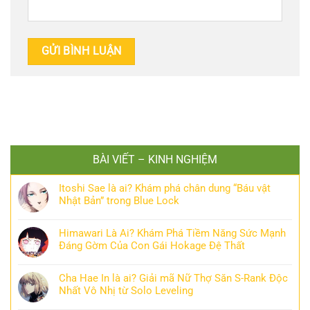
BÀI VIẾT – KINH NGHIỆM
Itoshi Sae là ai? Khám phá chân dung “Báu vật
Nhật Bản” trong Blue Lock
Himawari Là Ai? Khám Phá Tiềm Năng Sức Mạnh
Đáng Gờm Của Con Gái Hokage Đệ Thất
Cha Hae In là ai? Giải mã Nữ Thợ Săn S-Rank Độc
Nhất Vô Nhị từ Solo Leveling