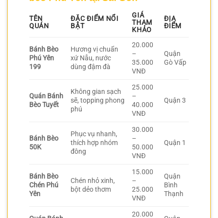
GIÁ
TÊN
ĐẶC ĐIỂM NỔI
ĐỊA
THAM
QUÁN
BẬT
ĐIỂM
KHẢO
20.000
Bánh Bèo
Hương vị chuẩn
–
Quận
Phú Yên
xứ Nẫu, nước
35.000
Gò Vấp
199
dùng đậm đà
VNĐ
25.000
Không gian sạch
Quán Bánh
–
sẽ, topping phong
Quận 3
Bèo Tuyết
40.000
phú
VNĐ
30.000
Phục vụ nhanh,
Bánh Bèo
–
thích hợp nhóm
Quận 1
50K
50.000
đông
VNĐ
15.000
Bánh Bèo
Quận
Chén nhỏ xinh,
–
Chén Phú
Bình
bột dẻo thơm
25.000
Yên
Thạnh
VNĐ
20.000