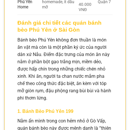
Phú Yên
homemade, ít dầu
Quận 7
40.000
Home
mỡ
VNĐ
Đánh giá chi tiết các quán bánh
bèo Phú Yên ở Sài Gòn
Bánh bèo Phú Yên không đơn thuần là món
ăn vặt mà còn là một phần ký ức của người
dân xứ Nẫu. Điểm đặc trưng của món ăn này
nằm ở phần bột gạo trắng mịn, mềm dẻo,
được hấp chín trong những chiếc chén nhỏ
xinh. Khi ăn, người ta chan nước mắm pha
chế theo công thức đặc biệt, ăn kèm với tóp
mỡ giòn rụm, đậu phộng rang bùi bùi và hành
phi thơm lừng.
1. Bánh Bèo Phú Yên 199
Nằm ẩn mình trong con hẻm nhỏ ở Gò Vấp,
quán bánh bèo này được mệnh danh là “thiên