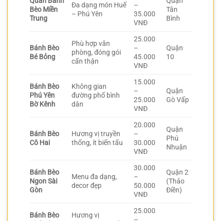
Quán Bánh
Quận
Đa dạng món Huế
–
Bèo Miền
Tân
– Phú Yên
35.000
Trung
Bình
VNĐ
25.000
Phù hợp văn
Bánh Bèo
–
Quận
phòng, đóng gói
Bé Bỏng
45.000
10
cẩn thận
VNĐ
15.000
Bánh Bèo
Không gian
–
Quận
Phú Yên
đường phố bình
25.000
Gò Vấp
Bờ Kênh
dân
VNĐ
20.000
Quận
Bánh Bèo
Hương vị truyền
–
Phú
Cô Hai
thống, ít biến tấu
30.000
Nhuận
VNĐ
30.000
Bánh Bèo
Quận 2
Menu đa dạng,
–
Ngon Sài
(Thảo
decor đẹp
50.000
Gòn
Điền)
VNĐ
25.000
Bánh Bèo
Hương vị
–