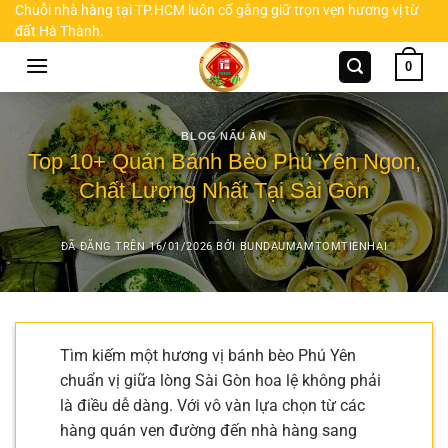
Chuyển
Chuỗi nhà hàng tại TP.HCM luôn cố gắng giữ trọn vẹn hương vị từ
đất Hà Thành.
đến
nội
0
dung
BLOG NẤU ĂN
Top 10+ Quán Bánh Bèo Phú Yên Ngon,
Chất Lượng Nhất Tại Sài Gòn
ĐÃ ĐĂNG TRÊN
16/01/2026
BỞI
BUNDAUMAMTOMTIENHAI
Tìm kiếm một hương vị bánh bèo Phú Yên
chuẩn vị giữa lòng Sài Gòn hoa lệ không phải
là điều dễ dàng. Với vô vàn lựa chọn từ các
hàng quán ven đường đến nhà hàng sang