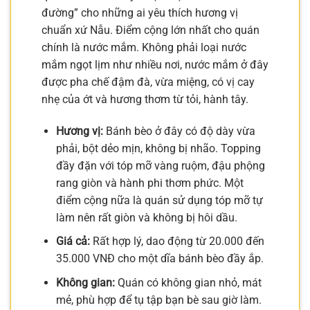
đường” cho những ai yêu thích hương vị
chuẩn xứ Nẫu. Điểm cộng lớn nhất cho quán
chính là nước mắm. Không phải loại nước
mắm ngọt lịm như nhiều nơi, nước mắm ở đây
được pha chế đậm đà, vừa miệng, có vị cay
nhẹ của ớt và hương thơm từ tỏi, hành tây.
Hương vị:
Bánh bèo ở đây có độ dày vừa
phải, bột dẻo mịn, không bị nhão. Topping
đầy đặn với tóp mỡ vàng ruộm, đậu phộng
rang giòn và hành phi thơm phức. Một
điểm cộng nữa là quán sử dụng tóp mỡ tự
làm nên rất giòn và không bị hôi dầu.
Giá cả:
Rất hợp lý, dao động từ 20.000 đến
35.000 VNĐ cho một dĩa bánh bèo đầy ắp.
Không gian:
Quán có không gian nhỏ, mát
mẻ, phù hợp để tụ tập bạn bè sau giờ làm.