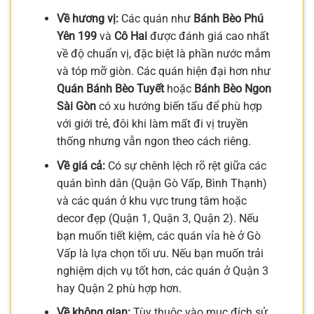
Về hương vị:
Các quán như
Bánh Bèo Phú
Yên 199
và
Cô Hai
được đánh giá cao nhất
về độ chuẩn vị, đặc biệt là phần nước mắm
và tóp mỡ giòn. Các quán hiện đại hơn như
Quán Bánh Bèo Tuyết
hoặc
Bánh Bèo Ngon
Sài Gòn
có xu hướng biến tấu để phù hợp
với giới trẻ, đôi khi làm mất đi vị truyền
thống nhưng vẫn ngon theo cách riêng.
Về giá cả:
Có sự chênh lệch rõ rệt giữa các
quán bình dân (Quận Gò Vấp, Bình Thạnh)
và các quán ở khu vực trung tâm hoặc
decor đẹp (Quận 1, Quận 3, Quận 2). Nếu
bạn muốn tiết kiệm, các quán vỉa hè ở Gò
Vấp là lựa chọn tối ưu. Nếu bạn muốn trải
nghiệm dịch vụ tốt hơn, các quán ở Quận 3
hay Quận 2 phù hợp hơn.
Về không gian:
Tùy thuộc vào mục đích sử