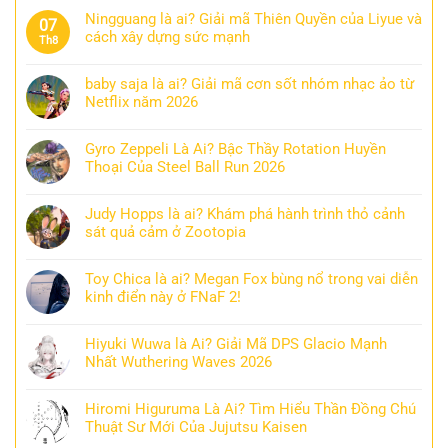
Ningguang là ai? Giải mã Thiên Quyền của Liyue và
07
cách xây dựng sức mạnh
Th8
baby saja là ai? Giải mã cơn sốt nhóm nhạc ảo từ
Netflix năm 2026
Gyro Zeppeli Là Ai? Bậc Thầy Rotation Huyền
Thoại Của Steel Ball Run 2026
Judy Hopps là ai? Khám phá hành trình thỏ cảnh
sát quả cảm ở Zootopia
Toy Chica là ai? Megan Fox bùng nổ trong vai diễn
kinh điển này ở FNaF 2!
Hiyuki Wuwa là Ai? Giải Mã DPS Glacio Mạnh
Nhất Wuthering Waves 2026
Hiromi Higuruma Là Ai? Tìm Hiểu Thần Đồng Chú
Thuật Sư Mới Của Jujutsu Kaisen