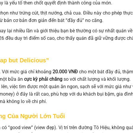
ây là yếu tố then chốt quyết định thành công của món.
ọn như trứng cút, thịt nướng, chả cua. Điều này cho phép thực
 từ bản cơ bản đơn giản đến bát “đầy đủ” no căng.
 lại nhiều lần và giới thiệu bạn bè thường có sự nhất quán về
6 đều duy trì điểm số cao, cho thấy quán đã giữ vững được ch
ap but Delicious”
i. Với mức giá chỉ khoảng
20.000 VNĐ
cho một bát đầy đủ, thậm
 một bữa ăn
cực kỳ phải chăng
so với chất lượng và khối lượng.
ội lên, việc tìm được một quán ăn ngon, sạch sẽ với mức giá như
or money) ở đây là rất cao, phù hợp với du khách bụi bặm, gia đìn
à không lo về chi phí.
ng Của Người Lớn Tuổi
 có “good view” (view đẹp). Vị trí trên đường Tô Hiệu, không qu