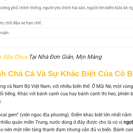
ờng phố chính thống, người yêu thích hải sản, người tìm kiếm bữa ăn n
ểm, chỗ đậu xe hạn chế.
Thuận.
 Sữa Chua
Tại Nhà Đơn Giản, Mịn Màng
nh Chả Cá Và Sự Khác Biệt Của Cô B
g và Nam Bộ Việt Nam, với nhiều biến thể. Ở Mũi Né, một vùng
nổi tiếng. Khác với bánh canh cua hay bánh canh thị heo, phiên 
.
local gem” (viên ngọc địa phương). Điểm khác biệt lớn nhất nằm
hiều quán miền Trung, nước dùng ở đây được cho là có vị
ngọt
 tạo nên một nền tảng thanh đạm nhưng vẫn đủ vị biển. Bánh ca