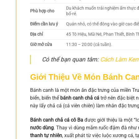
Du khách muốn trải nghiệm ẩm thực đư
Phù hợp cho
bổ-rẻ.
Điểm cần lưu ý
Quán nhỏ, có thể đông vào giờ cao đi
Địa chỉ
45 Tô Hiệu, Mũi Né, Phan Thiết, Bình 
Giờ mở cửa
11:30 – 20:00 (cả tuần).
Có thể bạn quan tâm:
Cách Làm Kem
Giới Thiệu Về Món Bánh Ca
Bánh canh là một món ăn đặc trưng của miền Trun
biển, biến thể
bánh canh chả cá
trở nên đặc biệt 
này lấy chả cá (cá viên chiên) làm nhân đặc trưng
Bánh canh chả cá cô Ba
được giới thiệu là một “
nước dùng
. Thay vì dùng mắm ruốc đậm đà như n
thanh tự nhiên
, xuất phát từ việc luộc xương cá,