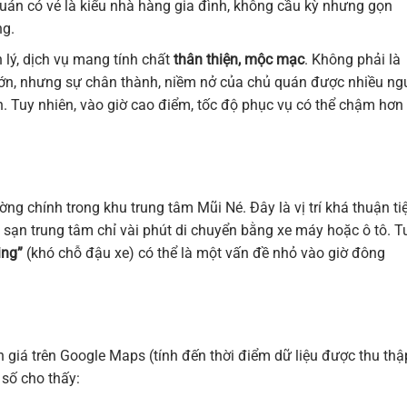
uán có vẻ là kiểu nhà hàng gia đình, không cầu kỳ nhưng gọn
ng.
 lý, dịch vụ mang tính chất
thân thiện, mộc mạc
. Không phải là
lớn, nhưng sự chân thành, niềm nở của chủ quán được nhiều ng
ăn. Tuy nhiên, vào giờ cao điểm, tốc độ phục vụ có thể chậm hơn
g chính trong khu trung tâm Mũi Né. Đây là vị trí khá thuận tiệ
h sạn trung tâm chỉ vài phút di chuyển bằng xe máy hoặc ô tô. T
ving”
(khó chỗ đậu xe) có thể là một vấn đề nhỏ vào giờ đông
 giá trên Google Maps (tính đến thời điểm dữ liệu được thu thậ
 số cho thấy: