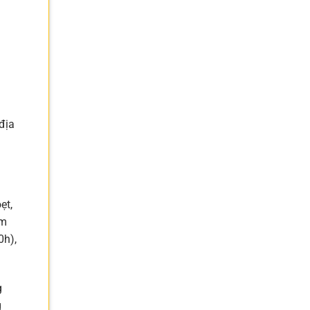
địa
ẹt,
ơm
0h),
g
g