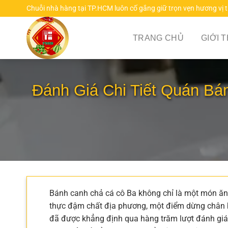
Chuyển
Chuỗi nhà hàng tại TP.HCM luôn cố gắng giữ trọn vẹn hương vị 
đến
nội
TRANG CHỦ
GIỚI 
dung
Đánh Giá Chi Tiết Quán B
Bánh canh chả cá cô Ba không chỉ là một món ăn 
thực đậm chất địa phương, một điểm dừng chân b
đã được khẳng định qua hàng trăm lượt đánh giá 