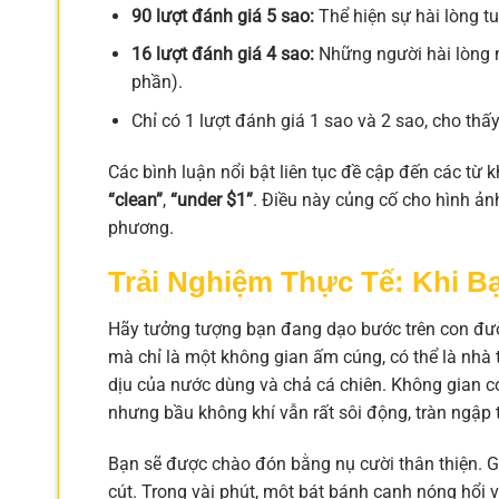
90 lượt đánh giá 5 sao:
Thể hiện sự hài lòng tu
16 lượt đánh giá 4 sao:
Những người hài lòng n
phần).
Chỉ có 1 lượt đánh giá 1 sao và 2 sao, cho thấy
Các bình luận nổi bật liên tục đề cập đến các từ 
“clean”
,
“under $1”
. Điều này củng cố cho hình ả
phương.
Trải Nghiệm Thực Tế: Khi 
Hãy tưởng tượng bạn đang dạo bước trên con đường
mà chỉ là một không gian ấm cúng, có thể là nhà
dịu của nước dùng và chả cá chiên. Không gian có
nhưng bầu không khí vẫn rất sôi động, tràn ngập 
Bạn sẽ được chào đón bằng nụ cười thân thiện. Gọi
cút. Trong vài phút, một bát bánh canh nóng hổi v