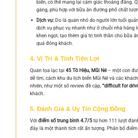
biển, có thể mang lại cảm giác thoáng đãng. Q
gàng, phù hợp với bữa ăn đường phố chất lượ
Dịch vụ:
Do là quán nhỏ do người lớn tuổi quản
dịch vụ phục vụ nhanh như ở chuỗi nhà hàng 
khen ngợi, tạo thêm giá trị tinh thần cho bữa 
quá đông khách.
4. Vị Trí & Tính Tiện Lợi
Quán tọa lạc tại
45 Tô Hiệu, Mũi Né
– một con đườn
dễ tìm, cách khu du lịch biển Mũi Né và các khác
nhiên, như một số review đề cập,
“difficult for dri
khách.
5. Đánh Giá & Uy Tín Cộng Đồng
Với
điểm số trung bình 4.7/5
từ hơn 111 lượt đánh
đây là một thành tích rất ấn tượng. Phân bổ điểm