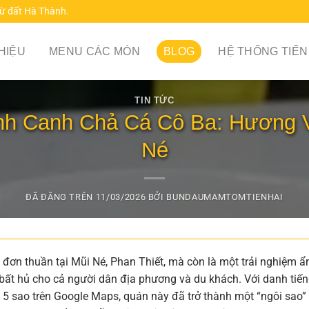
từ đất Hà Thành.
THIỆU
MENU CÁC MÓN
BLOG
HỆ THỐNG TIẾN
TIN TỨC
ánh Canh Chả Cá Cô Ba: Hương V
Né
ĐÃ ĐĂNG TRÊN
11/03/2026
BỞI
BUNDAUMAMTOMTIENHAI
đơn thuần tại Mũi Né, Phan Thiết, mà còn là một trải nghiệm 
ất hủ cho cả người dân địa phương và du khách. Với danh tiế
5 sao trên Google Maps, quán này đã trở thành một “ngôi sao”