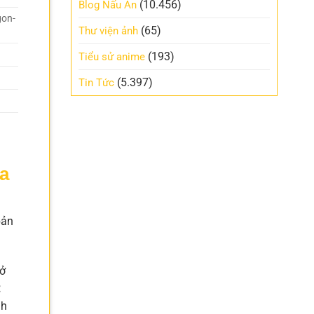
(10.456)
Blog Nấu Ăn
gon-
(65)
Thư viện ảnh
(193)
Tiểu sử anime
(5.397)
Tin Tức
a
bản
 ở
nh