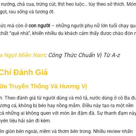
t nướng, chả cua, trứng cút, thịt heo luộc… tùy theo sở thích. Mó
t, rau sống và tương ớt.
thức mà còn ở
con người
– những người phụ nữ lớn tuổi chạy qu
chất “quê nhà”, khiến nhiều du khách cảm thấy được chào đón 
a Ngọt Miền Nam
: Công Thức Chuẩn Vị Từ A-z
 Chí Đánh Giá
ữa Truyền Thống Và Hương Vị
h. Theo đánh giá từ người dùng và mô tả, nước dùng ở cô Ba đ
xương cá, không bị béo hay nồng mắm. Điều này tạo ra một nền
kể cả những ai không quen với món ăn đậm đà. Sự thanh đạm nà
yên liệu hải sản đi kèm.
ên giòn bên ngoài, mềm và thơm bên trong. Nhiều review nhấn