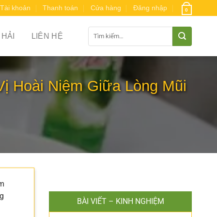
Tài khoản
Thanh toán
Cửa hàng
Đăng nhập
0
Tìm
 HẢI
LIÊN HỆ
kiếm:
ị Hoài Niệm Giữa Lòng Mũi
ẩm
ng
BÀI VIẾT – KINH NGHIỆM