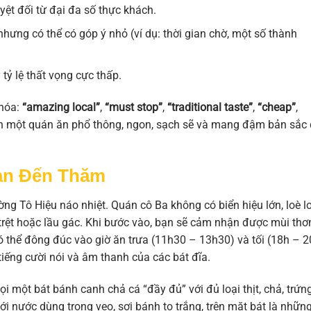
yệt đối từ đại đa số thực khách.
hưng có thể có góp ý nhỏ (ví dụ: thời gian chờ, một số thành
 tỷ lệ thất vọng cực thấp.
khóa:
“amazing local”
,
“must stop”
,
“traditional taste”
,
“cheap”
,
nh một quán ăn phổ thông, ngon, sạch sẽ và mang đậm bản sắc 
Bạn Đến Thăm
 Tô Hiệu náo nhiệt. Quán cô Ba không có biển hiệu lớn, loè lo
 trệt hoặc lầu gác. Khi bước vào, bạn sẽ cảm nhận được mùi th
 thể đông đúc vào giờ ăn trưa (11h30 – 13h30) và tối (18h – 2
tiếng cười nói và âm thanh của các bát đĩa.
 một bát bánh canh chả cá “đầy đủ” với đủ loại thịt, chả, trứn
ới nước dùng trong veo, sợi bánh to trắng, trên mặt bát là nhữn