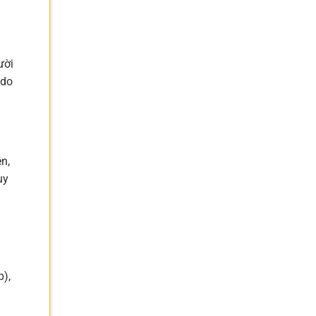
ười
 do
n,
uy
p),