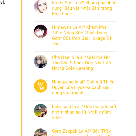
vị,
Itoshi Sae là ai? Khám phá chân
dung “Báu vật Nhật Bản” trong
Blue Lock
Himawari Là Ai? Khám Phá
Tiềm Năng Sức Mạnh Đáng
Gờm Của Con Gái Hokage Đệ
Thất
Cha Hae In là ai? Giải mã Nữ
Thợ Săn S-Rank Độc Nhất Vô
Nhị từ Solo Leveling
Ningguang là ai? Giải mã Thiên
07
Quyền của Liyue và cách xây
Th8
dựng sức mạnh
baby saja là ai? Giải mã cơn sốt
nhóm nhạc ảo từ Netflix năm
2026
Gyro Zeppeli Là Ai? Bậc Thầy