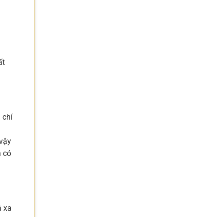
ất
 chí
 vậy
h có
á xa