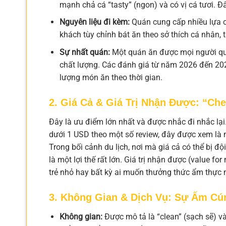
mạnh chả cá “tasty” (ngon) và có vị cá tươi. Đ
Nguyên liệu đi kèm:
Quán cung cấp nhiều lựa ch
khách tùy chỉnh bát ăn theo sở thích cá nhân,
Sự nhất quán:
Một quán ăn được mọi người quay
chất lượng. Các đánh giá từ năm 2026 đến 202
lượng món ăn theo thời gian.
2. Giá Cả & Giá Trị Nhận Được: “Che
Đây là ưu điểm lớn nhất và được nhắc đi nhắc lạ
dưới 1 USD theo một số review, đây được xem là
Trong bối cảnh du lịch, nơi mà giá cả có thể bị đ
là một lợi thế rất lớn. Giá trị nhận được (value f
trẻ nhỏ hay bất kỳ ai muốn thưởng thức ẩm thực m
3. Không Gian & Dịch Vụ: Sự Ấm Cú
Không gian:
Được mô tả là “clean” (sạch sẽ) và