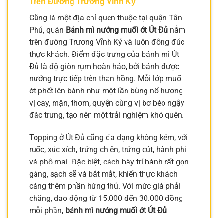
Trên Đường Trương Vĩnh Ký
Cũng là một địa chỉ quen thuộc tại quận Tân
Phú, quán
Bánh mì nướng muối ớt Út Đủ
nằm
trên đường Trương Vĩnh Ký và luôn đông đúc
thực khách. Điểm đặc trưng của bánh mì Út
Đủ là độ giòn rụm hoàn hảo, bởi bánh được
nướng trực tiếp trên than hồng. Mỗi lớp muối
ớt phết lên bánh như một lần bùng nổ hương
vị cay, mặn, thơm, quyện cùng vị bơ béo ngậy
đặc trưng, tạo nên một trải nghiệm khó quên.
Topping ở Út Đủ cũng đa dạng không kém, với
ruốc, xúc xích, trứng chiên, trứng cút, hành phi
và phô mai. Đặc biệt, cách bày trí bánh rất gọn
gàng, sạch sẽ và bắt mắt, khiến thực khách
càng thêm phần hứng thú. Với mức giá phải
chăng, dao động từ 15.000 đến 30.000 đồng
mỗi phần,
bánh mì nướng muối ớt Út Đủ