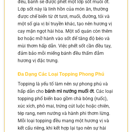
đều, bánh sẽ được phết một lớp sốt muối ớt.
Lớp sốt này là linh hồn của món ăn, thường
được chế biến từ ớt tươi, muối, đường, tỏi và
một số gia vị bí truyền khác, tạo nên hương vị
cay mặn ngọt hài hòa. Một số quán còn thêm
bơ hoặc mỡ hành vào sốt để tăng độ béo và
mùi thơm hấp dẫn. Việc phết sốt cần đều tay,
đảm bảo mỗi miếng bánh đều thấm đẫm
hương vị đặc trưng.
Đa Dạng Các Loại Topping Phong Phú
Topping là yếu tố làm nên sự phong phú và
hấp dẫn cho
bánh mì nướng muối ớt
. Các loại
topping phổ biến bao gồm chà bông (ruốc),
xúc xích, phô mai, trứng cút luộc hoặc chiên,
tép rang, nem nướng và hành phi thơm lừng.
Mỗi loại topping đều mang một hương vị và
kết cấu riêng, khi kết hợp lại tạo nên sự hài