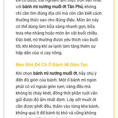
Để có được trải nghiệm ẩm thực trọn vẹn nhất
với
bánh mì nướng muối ớt Tân Phú
, không
chỉ cần tìm đúng địa chỉ mà còn cần biết cách
thưởng thức sao cho đúng điệu. Món ăn này
có thể dùng làm bữa sáng nhanh gọn, bữa
trưa nhẹ nhàng hoặc món ăn vặt buổi chiều.
Đặc biệt, nó thường được yêu thích vào buổi
tối, khi không khí se lạnh làm tăng thêm sự
hấp dẫn của vị cay nồng.
Mẹo Nhỏ Để Có Ổ Bánh Mì Giòn Tan
Khi chọn
bánh mì nướng muối ớt
, hãy chú ý
đến độ giòn của bánh. Một ổ bánh mì ngon
phải có vỏ ngoài giòn rụm, vàng đều mà
không bị cháy khét, đồng thời phần ruột vẫn
giữ được độ ẩm nhất định. Lớp sốt muối ớt
cần được phết đều, thấm vào từng khe bánh,
không quá ít để bánh bị khô và cũng không