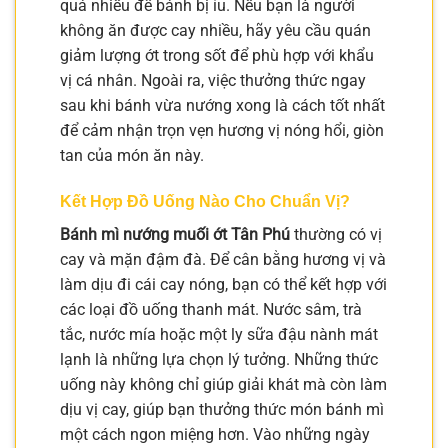
quá nhiều để bánh bị ỉu. Nếu bạn là người
không ăn được cay nhiều, hãy yêu cầu quán
giảm lượng ớt trong sốt để phù hợp với khẩu
vị cá nhân. Ngoài ra, việc thưởng thức ngay
sau khi bánh vừa nướng xong là cách tốt nhất
để cảm nhận trọn vẹn hương vị nóng hổi, giòn
tan của món ăn này.
Kết Hợp Đồ Uống Nào Cho Chuẩn Vị?
Bánh mì nướng muối ớt Tân Phú
thường có vị
cay và mặn đậm đà. Để cân bằng hương vị và
làm dịu đi cái cay nóng, bạn có thể kết hợp với
các loại đồ uống thanh mát. Nước sâm, trà
tắc, nước mía hoặc một ly sữa đậu nành mát
lạnh là những lựa chọn lý tưởng. Những thức
uống này không chỉ giúp giải khát mà còn làm
dịu vị cay, giúp bạn thưởng thức món bánh mì
một cách ngon miệng hơn. Vào những ngày