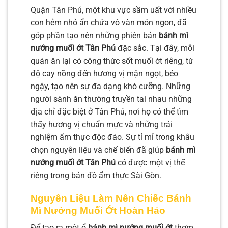
Quận Tân Phú, một khu vực sầm uất với nhiều
con hẻm nhỏ ẩn chứa vô vàn món ngon, đã
góp phần tạo nên những phiên bản
bánh mì
nướng muối ớt Tân Phú
đặc sắc. Tại đây, mỗi
quán ăn lại có công thức sốt muối ớt riêng, từ
độ cay nồng đến hương vị mặn ngọt, béo
ngậy, tạo nên sự đa dạng khó cưỡng. Những
người sành ăn thường truyền tai nhau những
địa chỉ đặc biệt ở Tân Phú, nơi họ có thể tìm
thấy hương vị chuẩn mực và những trải
nghiệm ẩm thực độc đáo. Sự tỉ mỉ trong khâu
chọn nguyên liệu và chế biến đã giúp
bánh mì
nướng muối ớt Tân Phú
có được một vị thế
riêng trong bản đồ ẩm thực Sài Gòn.
Nguyên Liệu Làm Nên Chiếc Bánh
Mì Nướng Muối Ớt Hoàn Hảo
Để tạo ra một ổ
bánh mì nướng muối ớt
thơm