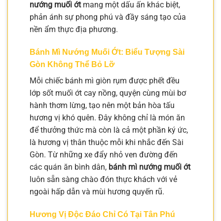
nướng muối ớt
mang một dấu ấn khác biệt,
phản ánh sự phong phú và đầy sáng tạo của
nền ẩm thực địa phương.
Bánh Mì Nướng Muối Ớt: Biểu Tượng Sài
Gòn Không Thể Bỏ Lỡ
Mỗi chiếc bánh mì giòn rụm được phết đều
lớp sốt muối ớt cay nồng, quyện cùng mùi bơ
hành thơm lừng, tạo nên một bản hòa tấu
hương vị khó quên. Đây không chỉ là món ăn
để thưởng thức mà còn là cả một phần ký ức,
là hương vị thân thuộc mỗi khi nhắc đến Sài
Gòn. Từ những xe đẩy nhỏ ven đường đến
các quán ăn bình dân,
bánh mì nướng muối ớt
luôn sẵn sàng chào đón thực khách với vẻ
ngoài hấp dẫn và mùi hương quyến rũ.
Hương Vị Độc Đáo Chỉ Có Tại Tân Phú