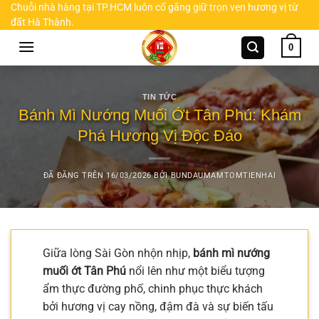
Chuyển
Chuỗi nhà hàng tại TP.HCM luôn cố gắng giữ trọn vẹn hương vị từ
đất Hà Thành.
đến
nội
0
dung
TIN TỨC
Bánh Mì Nướng Muối Ớt Tân Phú: Khám
Phá Hương Vị Độc Đáo
ĐÃ ĐĂNG TRÊN
16/03/2026
BỞI
BUNDAUMAMTOMTIENHAI
Giữa lòng Sài Gòn nhộn nhịp,
bánh mì nướng
muối ớt Tân Phú
nổi lên như một biểu tượng
ẩm thực đường phố, chinh phục thực khách
bởi hương vị cay nồng, đậm đà và sự biến tấu