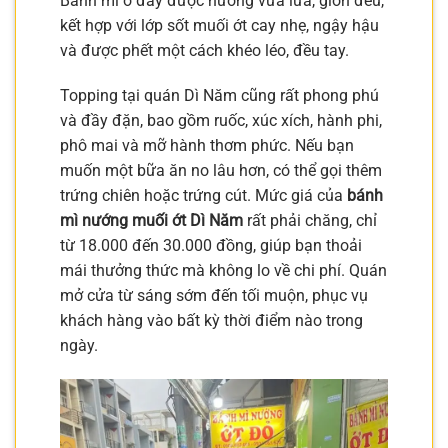
Bánh mì ở đây được nướng vừa lửa, giòn đều,
kết hợp với lớp sốt muối ớt cay nhẹ, ngậy hậu
và được phết một cách khéo léo, đều tay.
Topping tại quán Dì Năm cũng rất phong phú
và đầy đặn, bao gồm ruốc, xúc xích, hành phi,
phô mai và mỡ hành thơm phức. Nếu bạn
muốn một bữa ăn no lâu hơn, có thể gọi thêm
trứng chiên hoặc trứng cút. Mức giá của
bánh
mì nướng muối ớt Dì Năm
rất phải chăng, chỉ
từ 18.000 đến 30.000 đồng, giúp bạn thoải
mái thưởng thức mà không lo về chi phí. Quán
mở cửa từ sáng sớm đến tối muộn, phục vụ
khách hàng vào bất kỳ thời điểm nào trong
ngày.