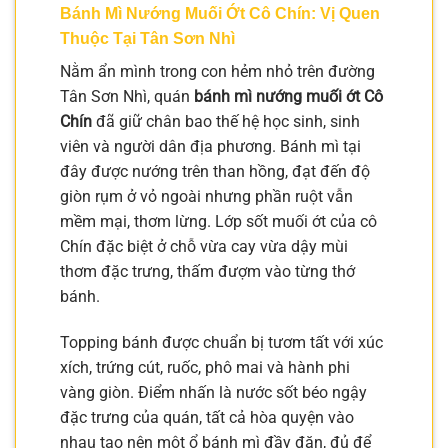
Bánh Mì Nướng Muối Ớt Cô Chín: Vị Quen
Thuộc Tại Tân Sơn Nhì
Nằm ẩn mình trong con hẻm nhỏ trên đường
Tân Sơn Nhì, quán
bánh mì nướng muối ớt Cô
Chín
đã giữ chân bao thế hệ học sinh, sinh
viên và người dân địa phương. Bánh mì tại
đây được nướng trên than hồng, đạt đến độ
giòn rụm ở vỏ ngoài nhưng phần ruột vẫn
mềm mại, thơm lừng. Lớp sốt muối ớt của cô
Chín đặc biệt ở chỗ vừa cay vừa dậy mùi
thơm đặc trưng, thấm đượm vào từng thớ
bánh.
Topping bánh được chuẩn bị tươm tất với xúc
xích, trứng cút, ruốc, phô mai và hành phi
vàng giòn. Điểm nhấn là nước sốt béo ngậy
đặc trưng của quán, tất cả hòa quyện vào
nhau tạo nên một ổ bánh mì đầy đặn, đủ để