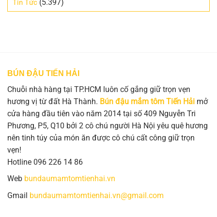
(5.397)
Tin Tức
BÚN ĐẬU TIẾN HẢI
Chuỗi nhà hàng tại TP.HCM luôn cố gắng giữ trọn vẹn
hương vị từ đất Hà Thành.
Bún đậu mắm tôm Tiến Hải
mở
cửa hàng đầu tiên vào năm 2014 tại số 409 Nguyễn Tri
Phương, P5, Q10 bởi 2 cô chú người Hà Nội yêu quê hương
nên tinh túy của món ăn được cô chú cất công giữ trọn
vẹn!
Hotline 096 226 14 86
Web
bundaumamtomtienhai.vn
Gmail
bundaumamtomtienhai.vn@gmail.com