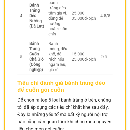
bánh
Bánh
tráng dẻo
Tráng
tẩm gia vị,
25.000 –
4
Dẻo
4.5/5
dùng để
35.000đ/bịch
Nướng
nướng
(Đà Lạt)
hoặc cuốn
chín
Bánh
Bánh
Tráng
mỏng, đều
Cuốn
khổ, dễ
15.000 –
5
2/5
Chả Giò
rách nếu
25.000đ/bịch
(Công
ngâm lâu,
nghiệp)
giá rẻ
Tiêu chí đánh giá bánh tráng dẻo
để cuốn gỏi cuốn
Để chọn ra top 5 loại bánh tráng ở trên, chúng
tôi đã áp dụng các tiêu chí khắt khe sau đây.
Đây là những yếu tố mà bất kỳ người nội trợ
nào cũng cần quan tâm khi chọn mua nguyên
liệu cho món gỏi cuốn: