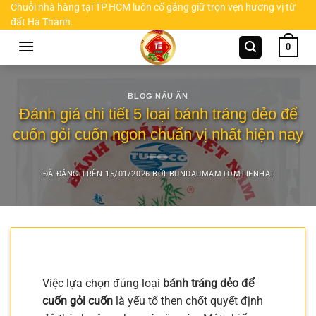
Chuyển
Chuỗi nhà hàng tại TP.HCM luôn cố gắng giữ trọn vẹn hương vị từ
đất Hà Thành.
đến
nội
0
dung
BLOG NẤU ĂN
Đánh giá chi tiết 5 loại bánh tráng dẻo để
cuốn gỏi cuốn ngon chuẩn vị nhất hiện nay
ĐÃ ĐĂNG TRÊN
15/01/2026
BỞI
BUNDAUMAMTOMTIENHAI
Việc lựa chọn đúng loại
bánh tráng dẻo để
cuốn gỏi cuốn
là yếu tố then chốt quyết định