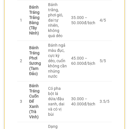
Bánh
Bánh
trắng,
Tráng
phơi gió,
Trảng
35.000 –
1
dai tự
4/5
Bàng
50.000đ/bịch
nhiên,
(Tây
không
Ninh)
quá dẻo
Bánh ngả
Bánh
màu đục,
Tráng
cực kỳ
Phơi
45.000 –
2
dẻo, cuốn
5/5
Sương
60.000đ/bịch
không cần
(Tam
nhúng
Đảo)
nước
Bánh
Có pha
Tráng
bột lá
Cuốn
dứa/đậu
30.000 –
3
Đế
3.5/5
xanh, dai
40.000đ/bịch
Xanh
và có vị
(Trà
bùi
Vinh)
Dạng