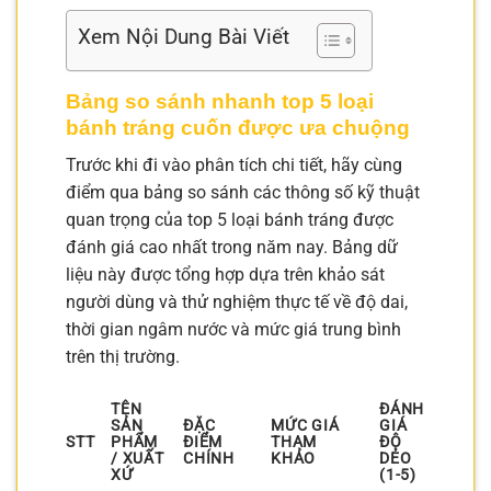
Xem Nội Dung Bài Viết
Bảng so sánh nhanh top 5 loại
bánh tráng cuốn được ưa chuộng
Trước khi đi vào phân tích chi tiết, hãy cùng
điểm qua bảng so sánh các thông số kỹ thuật
quan trọng của top 5 loại bánh tráng được
đánh giá cao nhất trong năm nay. Bảng dữ
liệu này được tổng hợp dựa trên khảo sát
người dùng và thử nghiệm thực tế về độ dai,
thời gian ngâm nước và mức giá trung bình
trên thị trường.
TÊN
ĐÁNH
SẢN
ĐẶC
MỨC GIÁ
GIÁ
STT
PHẨM
ĐIỂM
THAM
ĐỘ
/ XUẤT
CHÍNH
KHẢO
DẺO
XỨ
(1-5)