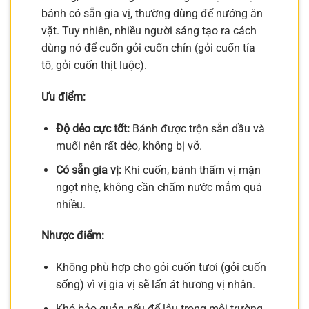
bánh có sẵn gia vị, thường dùng để nướng ăn
vặt. Tuy nhiên, nhiều người sáng tạo ra cách
dùng nó để cuốn gỏi cuốn chín (gỏi cuốn tía
tô, gỏi cuốn thịt luộc).
Ưu điểm:
Độ dẻo cực tốt:
Bánh được trộn sẵn dầu và
muối nên rất dẻo, không bị vỡ.
Có sẵn gia vị:
Khi cuốn, bánh thấm vị mặn
ngọt nhẹ, không cần chấm nước mắm quá
nhiều.
Nhược điểm:
Không phù hợp cho gỏi cuốn tươi (gỏi cuốn
sống) vì vị gia vị sẽ lấn át hương vị nhân.
Khó bảo quản nếu để lâu trong môi trường