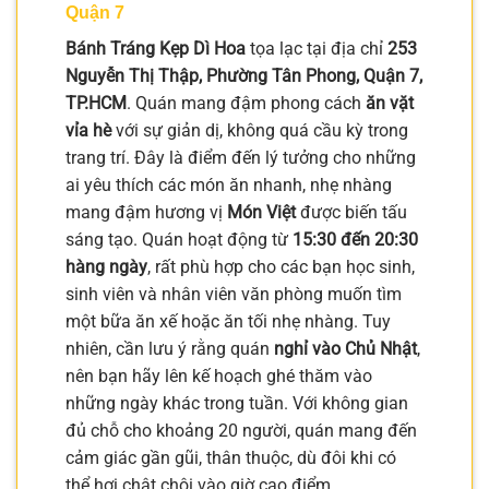
Quận 7
Bánh Tráng Kẹp Dì Hoa
tọa lạc tại địa chỉ
253
Nguyễn Thị Thập, Phường Tân Phong, Quận 7,
TP.HCM
. Quán mang đậm phong cách
ăn vặt
vỉa hè
với sự giản dị, không quá cầu kỳ trong
trang trí. Đây là điểm đến lý tưởng cho những
ai yêu thích các món ăn nhanh, nhẹ nhàng
mang đậm hương vị
Món Việt
được biến tấu
sáng tạo. Quán hoạt động từ
15:30 đến 20:30
hàng ngày
, rất phù hợp cho các bạn học sinh,
sinh viên và nhân viên văn phòng muốn tìm
một bữa ăn xế hoặc ăn tối nhẹ nhàng. Tuy
nhiên, cần lưu ý rằng quán
nghỉ vào Chủ Nhật
,
nên bạn hãy lên kế hoạch ghé thăm vào
những ngày khác trong tuần. Với không gian
đủ chỗ cho khoảng 20 người, quán mang đến
cảm giác gần gũi, thân thuộc, dù đôi khi có
thể hơi chật chội vào giờ cao điểm.