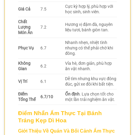
Cực kỳ hợp lý, phù hợp với
Giá Cả
7.5
học sinh, sinh viên.
Chất
Hương vị đậm đà, nguyên
Lượng
7.2
liệu tươi, bánh giòn tan.
Món Ăn
Nhanh nhẹn, nhiệt tình
Phục Vụ
6.7
nhưng có thể phải chờ khi
đông.
Không
Vỉa hè, đơn giản, phù hợp
6.2
Gian
ăn vặt nhanh.
Dễ tìm nhưng khu vực đông
Vị Trí
6.1
đúc, gửi xe đôi khi bất tiện.
Điểm
Ổn định
. Lựa chọn tốt cho
6.7/10
Tổng Thể
một lần trải nghiệm ăn vặt.
Điểm Nhấn Ẩm Thực Tại Bánh
Tráng Kẹp Dì Hoa
Giới Thiệu Về Quán Và Bối Cảnh Ẩm Thực