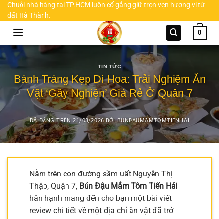
Chuyển
Chuỗi nhà hàng tại TP.HCM luôn cố gắng giữ trọn vẹn hương vị từ
đất Hà Thành.
đến
nội
0
dung
TIN TỨC
Bánh Tráng Kẹp Dì Hoa: Trải Nghiệm Ăn
Vặt ‘Gây Nghiện’ Giá Rẻ Ở Quận 7
ĐÃ ĐĂNG TRÊN
21/03/2026
BỞI
BUNDAUMAMTOMTIENHAI
Nằm trên con đường sầm uất Nguyễn Thị
Thập, Quận 7,
Bún Đậu Mắm Tôm Tiến Hải
hân hạnh mang đến cho bạn một bài viết
review chi tiết về một địa chỉ ăn vặt đã trở