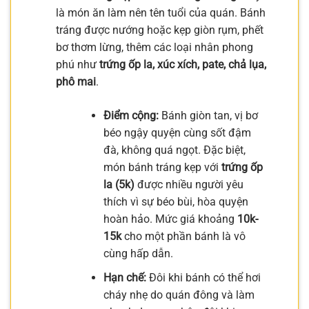
là món ăn làm nên tên tuổi của quán. Bánh
tráng được nướng hoặc kẹp giòn rụm, phết
bơ thơm lừng, thêm các loại nhân phong
phú như
trứng ốp la, xúc xích, pate, chả lụa,
phô mai
.
Điểm cộng:
Bánh giòn tan, vị bơ
béo ngậy quyện cùng sốt đậm
đà, không quá ngọt. Đặc biệt,
món bánh tráng kẹp với
trứng ốp
la (5k)
được nhiều người yêu
thích vì sự béo bùi, hòa quyện
hoàn hảo. Mức giá khoảng
10k-
15k
cho một phần bánh là vô
cùng hấp dẫn.
Hạn chế:
Đôi khi bánh có thể hơi
cháy nhẹ do quán đông và làm