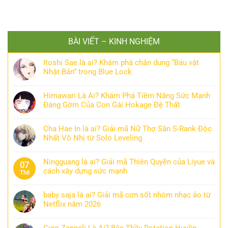
BÀI VIẾT – KINH NGHIỆM
Itoshi Sae là ai? Khám phá chân dung “Báu vật
Nhật Bản” trong Blue Lock
Himawari Là Ai? Khám Phá Tiềm Năng Sức Mạnh
Đáng Gờm Của Con Gái Hokage Đệ Thất
Cha Hae In là ai? Giải mã Nữ Thợ Săn S-Rank Độc
Nhất Vô Nhị từ Solo Leveling
Ningguang là ai? Giải mã Thiên Quyền của Liyue và
07
cách xây dựng sức mạnh
Th8
baby saja là ai? Giải mã cơn sốt nhóm nhạc ảo từ
Netflix năm 2026