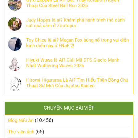
Gyro Zeppeli Là Ai? Bậc Thầy Rotation Huyền
Thoại Của Steel Ball Run 2026
Judy Hopps là ai? Khám phá hành trình thỏ cảnh
sát quả cảm ở Zootopia
Toy Chica là ai? Megan Fox bùng nổ trong vai diễn
kinh điển này ở FNaF 2!
Hiyuki Wuwa là Ai? Giải Mã DPS Glacio Mạnh
Nhất Wuthering Waves 2026
Hiromi Higuruma Là Ai? Tìm Hiểu Thần Đồng Chú
Thuật Sư Mới Của Jujutsu Kaisen
CHUYÊN MỤC BÀI VIẾT
(10.456)
Blog Nấu Ăn
(65)
Thư viện ảnh