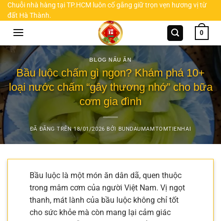
Chuyển
Chuỗi nhà hàng tại TP.HCM luôn cố gắng giữ trọn vẹn hương vị từ
đất Hà Thành.
đến
nội
0
dung
BLOG NẤU ĂN
Bầu luộc chấm gì ngon? Khám phá 10+
loại nước chấm “gây thương nhớ” cho bữa
cơm gia đình
ĐÃ ĐĂNG TRÊN
18/01/2026
BỞI
BUNDAUMAMTOMTIENHAI
Bầu luộc là một món ăn dân dã, quen thuộc
trong mâm cơm của người Việt Nam. Vị ngọt
thanh, mát lành của bầu luộc không chỉ tốt
cho sức khỏe mà còn mang lại cảm giác