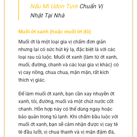
Nấu Mì Udon Tươi
Chuẩn Vị
Nhật Tại Nhà
Muối ớt xanh (hoặc muối ớt đỏ)
Muối ớt là một loại gia vị chấm đơn giản
nhưng lại có sức hút kỳ lạ, đặc biệt là với các
loại rau củ luộc. Muối ớt xanh (làm từ ớt xanh,
muối, đường, chanh và các loại gia vị khác) có
vị cay nồng, chua chua, mặn mặn, rất kích
thích vị giác.
Để làm muối ớt xanh, bạn cần xay nhuyễn ớt
xanh, tỏi, đường, muối và một chút nước cốt
chanh. Hỗn hợp này có thể dùng ngay hoặc
bảo quản trong tủ lạnh. Khi chấm bầu luộc với
muối ớt xanh, bạn sẽ cảm nhận được vị cay tê
tê đầu lưỡi, vị chua thanh và vị mặn đậm đà,