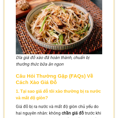
Dĩa giá đỗ xào đã hoàn thành, chuẩn bị
thưởng thức bữa ăn ngon
Câu Hỏi Thường Gặp (FAQs) Về
Cách Xào Giá Đỗ
1. Tại sao giá đỗ tôi xào thường bị ra nước
và mất độ giòn?
Giá đỗ bị ra nước và mất độ giòn chủ yếu do
hai nguyên nhân: không
chần giá đỗ
trước khi