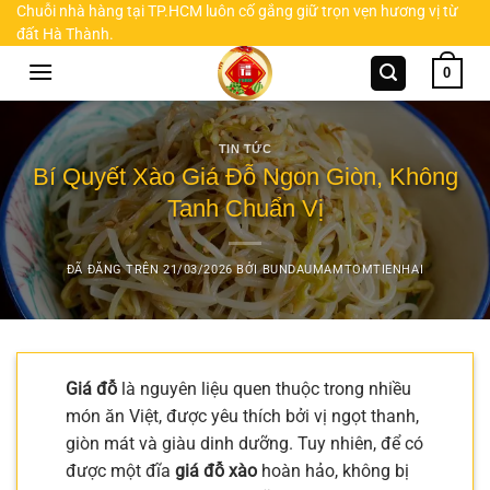
Chuyển
Chuỗi nhà hàng tại TP.HCM luôn cố gắng giữ trọn vẹn hương vị từ
đất Hà Thành.
đến
nội
0
dung
TIN TỨC
Bí Quyết Xào Giá Đỗ Ngon Giòn, Không
Tanh Chuẩn Vị
ĐÃ ĐĂNG TRÊN
21/03/2026
BỞI
BUNDAUMAMTOMTIENHAI
Giá đỗ
là nguyên liệu quen thuộc trong nhiều
món ăn Việt, được yêu thích bởi vị ngọt thanh,
giòn mát và giàu dinh dưỡng. Tuy nhiên, để có
được một đĩa
giá đỗ xào
hoàn hảo, không bị