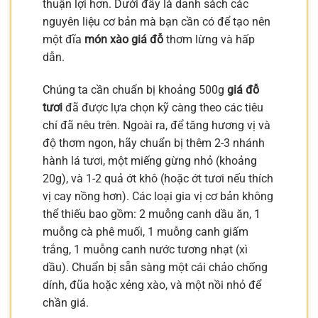
thuận lợi hơn. Dưới đây là danh sách các
nguyên liệu cơ bản mà bạn cần có để tạo nên
một đĩa
món xào giá đỗ
thơm lừng và hấp
dẫn.
Chúng ta cần chuẩn bị khoảng 500g
giá đỗ
tươi
đã được lựa chọn kỹ càng theo các tiêu
chí đã nêu trên. Ngoài ra, để tăng hương vị và
độ thơm ngon, hãy chuẩn bị thêm 2-3 nhánh
hành lá tươi, một miếng gừng nhỏ (khoảng
20g), và 1-2 quả ớt khô (hoặc ớt tươi nếu thích
vị cay nồng hơn). Các loại gia vị cơ bản không
thể thiếu bao gồm: 2 muỗng canh dầu ăn, 1
muỗng cà phê muối, 1 muỗng canh giấm
trắng, 1 muỗng canh nước tương nhạt (xì
dầu). Chuẩn bị sẵn sàng một cái chảo chống
dính, đũa hoặc xẻng xào, và một nồi nhỏ để
chần giá.