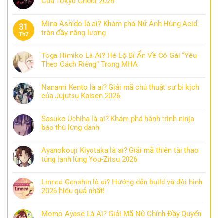
Của Tokyo Ghoul 2026
Mina Ashido là ai? Khám phá Nữ Anh Hùng Acid
31
tràn đầy năng lượng
Th7
Toga Himiko Là Ai? Hé Lộ Bí Ẩn Về Cô Gái “Yêu
Theo Cách Riêng” Trong MHA
Nanami Kento là ai? Giải mã chú thuật sư bi kịch
của Jujutsu Kaisen 2026
Sasuke Uchiha là ai? Khám phá hành trình ninja
báo thù lừng danh
Ayanokouji Kiyotaka là ai? Giải mã thiên tài thao
túng lạnh lùng You-Zitsu 2026
Linnea Genshin là ai? Hướng dẫn build và đội hình
2026 hiệu quả nhất!
Momo Ayase Là Ai? Giải Mã Nữ Chính Đầy Quyến