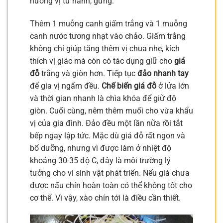
hương vị từ hành, gừng.
Thêm 1 muỗng canh giấm trắng và 1 muỗng
canh nước tương nhạt vào chảo. Giấm trắng
không chỉ giúp tăng thêm vị chua nhẹ, kích
thích vị giác mà còn có tác dụng giữ cho
giá
đỗ
trắng và giòn hơn. Tiếp tục
đảo nhanh tay
để gia vị ngấm đều.
Chế biến giá đỗ
ở lửa lớn
và thời gian nhanh là chìa khóa để giữ độ
giòn. Cuối cùng, nêm thêm muối cho vừa khẩu
vị của gia đình. Đảo đều một lần nữa rồi tắt
bếp ngay lập tức. Mặc dù giá đỗ rất ngon và
bổ dưỡng, nhưng vì được làm ở nhiệt độ
khoảng 30-35 độ C, đây là môi trường lý
tưởng cho vi sinh vật phát triển. Nếu giá chưa
được nấu chín hoàn toàn có thể không tốt cho
cơ thể. Vì vậy, xào chín tới là điều cần thiết.