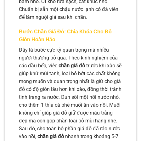
băm nhỏ. Ớt khô rửa sạch, cắt khúc nhỏ.
Chuẩn bị sẵn một chậu nước lạnh có đá viên
để làm nguội giá sau khi chần.
Bước Chần Giá Đỗ: Chìa Khóa Cho Độ
Giòn Hoàn Hảo
Đây là bước cực kỳ quan trọng mà nhiều
người thường bỏ qua. Theo kinh nghiệm của
các đầu bếp, việc
chần giá đỗ
trước khi xào sẽ
giúp khử mùi tanh, loại bỏ bớt các chất không
mong muốn và quan trọng nhất là giữ cho giá
đỗ có độ giòn lâu hơn khi xào, đồng thời tránh
tình trạng ra nước. Đun sôi một nồi nước nhỏ,
cho thêm 1 thìa cà phê muối ăn vào nồi. Muối
không chỉ giúp giá đỗ giữ được màu trắng
đẹp mà còn góp phần loại bỏ mùi hăng nhẹ.
Sau đó, cho toàn bộ phần giá đỗ đã ráo nước
vào nồi,
chần giá đỗ
nhanh trong khoảng 5-7