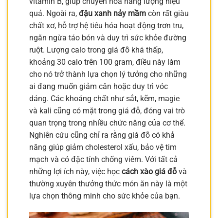
vitamin B, giúp chuyển hóa năng lượng hiệu
quả. Ngoài ra,
đậu xanh nảy mầm
còn rất giàu
chất xơ, hỗ trợ hệ tiêu hóa hoạt động trơn tru,
ngăn ngừa táo bón và duy trì sức khỏe đường
ruột. Lượng calo trong giá đỗ khá thấp,
khoảng 30 calo trên 100 gram, điều này làm
cho nó trở thành lựa chọn lý tưởng cho những
ai đang muốn giảm cân hoặc duy trì vóc
dáng. Các khoáng chất như sắt, kẽm, magie
và kali cũng có mặt trong giá đỗ, đóng vai trò
quan trọng trong nhiều chức năng của cơ thể.
Nghiên cứu cũng chỉ ra rằng giá đỗ có khả
năng giúp giảm cholesterol xấu, bảo vệ tim
mạch và có đặc tính chống viêm. Với tất cả
những lợi ích này, việc học
cách xào giá đỗ
và
thường xuyên thưởng thức món ăn này là một
lựa chọn thông minh cho sức khỏe của bạn.