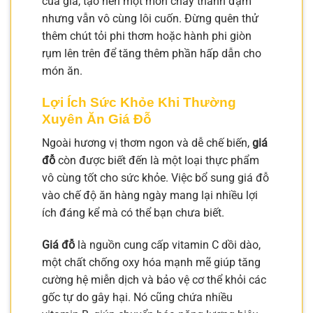
của giá, tạo nên một món chay thanh đạm
nhưng vẫn vô cùng lôi cuốn. Đừng quên thử
thêm chút tỏi phi thơm hoặc hành phi giòn
rụm lên trên để tăng thêm phần hấp dẫn cho
món ăn.
Lợi Ích Sức Khỏe Khi Thường
Xuyên Ăn Giá Đỗ
Ngoài hương vị thơm ngon và dễ chế biến,
giá
đỗ
còn được biết đến là một loại thực phẩm
vô cùng tốt cho sức khỏe. Việc bổ sung giá đỗ
vào chế độ ăn hàng ngày mang lại nhiều lợi
ích đáng kể mà có thể bạn chưa biết.
Giá đỗ
là nguồn cung cấp vitamin C dồi dào,
một chất chống oxy hóa mạnh mẽ giúp tăng
cường hệ miễn dịch và bảo vệ cơ thể khỏi các
gốc tự do gây hại. Nó cũng chứa nhiều