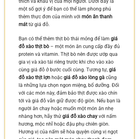
thích và khẩu vị của mọi người. Dưới đây là
một số gợi ý để bạn có thể làm phong phú
thêm thực đơn của mình với
món ăn thanh
mát
từ giá đỗ.
Bạn có thể thêm thịt bò thái mỏng để làm
giá
đỗ xào thịt bò
– một món ăn cung cấp đầy đủ
protein và vitamin. Thịt bò nên được ướp qua
gia vị và xào tái riêng trước khi cho vào xào
cùng giá đỗ ở bước cuối cùng. Tương tự,
giá
đỗ xào thịt lợn
hoặc
giá đỗ xào lòng gà
cũng
là những lựa chọn ngon miệng, bổ dưỡng. Đối
với các món này, đảm bảo thịt được xào chín
tới và giá đỗ vẫn giữ được độ giòn. Nếu bạn là
người ăn chay hoặc muốn một món ăn nhẹ
nhàng hơn, hãy thử
giá đỗ xào chay
với nấm
hương, mộc nhĩ hoặc đậu phụ chiên giòn.
Hương vị của nấm sẽ hòa quyện cùng vị ngọt