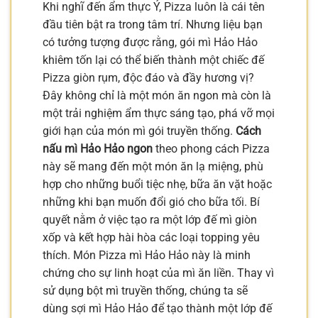
Khi nghĩ đến ẩm thực Ý, Pizza luôn là cái tên
đầu tiên bật ra trong tâm trí. Nhưng liệu bạn
có tưởng tượng được rằng, gói mì Hảo Hảo
khiêm tốn lại có thể biến thành một chiếc đế
Pizza giòn rụm, độc đáo và đầy hương vị?
Đây không chỉ là một món ăn ngon mà còn là
một trải nghiệm ẩm thực sáng tạo, phá vỡ mọi
giới hạn của món mì gói truyền thống.
Cách
nấu mì Hảo Hảo ngon
theo phong cách Pizza
này sẽ mang đến một món ăn lạ miệng, phù
hợp cho những buổi tiệc nhẹ, bữa ăn vặt hoặc
những khi bạn muốn đổi gió cho bữa tối. Bí
quyết nằm ở việc tạo ra một lớp đế mì giòn
xốp và kết hợp hài hòa các loại topping yêu
thích. Món Pizza mì Hảo Hảo này là minh
chứng cho sự linh hoạt của mì ăn liền. Thay vì
sử dụng bột mì truyền thống, chúng ta sẽ
dùng sợi mì Hảo Hảo để tạo thành một lớp đế