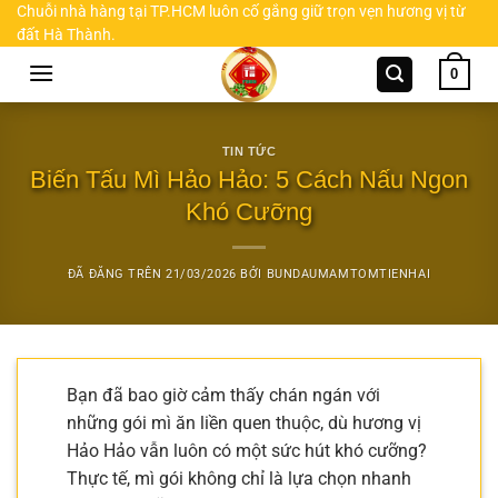
Chuyển
Chuỗi nhà hàng tại TP.HCM luôn cố gắng giữ trọn vẹn hương vị từ
đất Hà Thành.
đến
nội
0
dung
TIN TỨC
Biến Tấu Mì Hảo Hảo: 5 Cách Nấu Ngon
Khó Cưỡng
ĐÃ ĐĂNG TRÊN
21/03/2026
BỞI
BUNDAUMAMTOMTIENHAI
Bạn đã bao giờ cảm thấy chán ngán với
những gói mì ăn liền quen thuộc, dù hương vị
Hảo Hảo vẫn luôn có một sức hút khó cưỡng?
Thực tế, mì gói không chỉ là lựa chọn nhanh