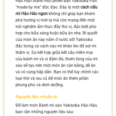
Hảo Hảo thành một phiên bản Yakisoba Pan
“made by me” độc đáo. Đây là một
cách nấu
mì Hảo Hảo ngon
không chỉ giúp bạn khám
phá hương vị mới lạ mà còn mang đến một
trải nghiệm ẩm thực đầy thú vị, đặc biệt phù
hợp cho bữa sáng hoặc bữa ăn nhẹ. Bí quyết
của món ăn này nằm ở nước sốt Yakisoba
đặc trưng và cách xào mì khéo léo để sợi mì
thấm vị. Sự kết hợp giữa kết cấu mềm mại
của bánh mì và vị đậm đà, thơm lừng của mì
xào sẽ tạo nên một món ăn cân bằng, dễ ăn
và vô cùng hấp dẫn. Bạn có thể tùy chỉnh các
loại thịt và rau củ để món ăn thêm phần
phong phú và dinh dưỡng.
Nguyên liệu chuẩn bị
Để làm món Bánh mì xào Yakisoba Hảo Hảo,
bạn cần những nguyên liệu sau: