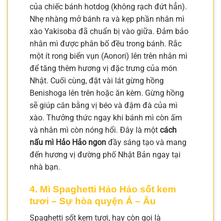
của chiếc bánh hotdog (không rạch đứt hẳn).
Nhẹ nhàng mở bánh ra và kẹp phần nhân mì
xào Yakisoba đã chuẩn bị vào giữa. Đảm bảo
nhân mì được phân bố đều trong bánh. Rắc
một ít rong biển vụn (Aonori) lên trên nhân mì
để tăng thêm hương vị đặc trưng của món
Nhật. Cuối cùng, đặt vài lát gừng hồng
Benishoga lên trên hoặc ăn kèm. Gừng hồng
sẽ giúp cân bằng vị béo và đậm đà của mì
xào. Thưởng thức ngay khi bánh mì còn ấm
và nhân mì còn nóng hổi. Đây là một
cách
nấu mì Hảo Hảo ngon
đầy sáng tạo và mang
đến hương vị đường phố Nhật Bản ngay tại
nhà bạn.
4. Mì Spaghetti Hảo Hảo sốt kem
tươi – Sự hòa quyện Á – Âu
Spaghetti sốt kem tươi, hay còn gọi là