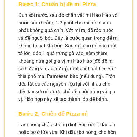
Bước 1: Chuẩn bị đế mì Pizza
Đun sôi nước, sau đó chần vắt mì Hảo Hảo với
nước sôi khoảng 1-2 phút cho mì mềm vừa
phải, không quá chín. Vớt mì ra, để ráo nước
và để nguội bớt. Đây là bước quan trọng để mì
không bị nát khi trộn. Sau đó, cho mì vào một
tô lớn, đập 1 quả trứng gà vào, nêm thêm
khoảng nửa gói gia vị mì Hảo Hảo (để đế mì
có hương vị đặc trưng), một chút hạt tiêu và 1
thìa phô mai Parmesan bào (nếu dùng). Trộn
đều tất cả các nguyên liệu lại với nhau cho
đến khi sợi mì được phủ đều bởi trứng và gia
vị. Hỗn hợp này sẽ tạo thành lớp đế bánh.
Bước 2: Chiên đế Pizza mì
Làm nóng chảo chống dính với một ít dầu ăn
hoặc bơ ở lửa vừa. Khi dầu/bơ nóng, cho hỗn