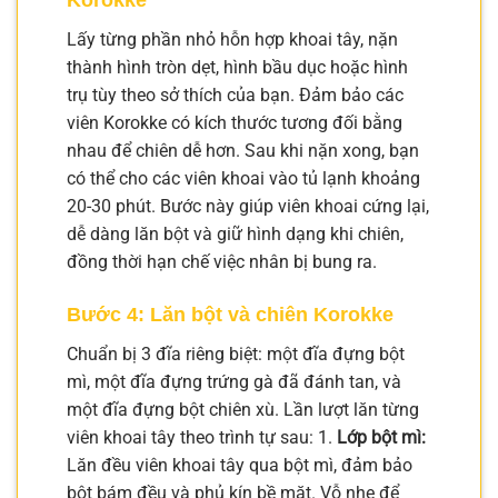
Lấy từng phần nhỏ hỗn hợp khoai tây, nặn
thành hình tròn dẹt, hình bầu dục hoặc hình
trụ tùy theo sở thích của bạn. Đảm bảo các
viên Korokke có kích thước tương đối bằng
nhau để chiên dễ hơn. Sau khi nặn xong, bạn
có thể cho các viên khoai vào tủ lạnh khoảng
20-30 phút. Bước này giúp viên khoai cứng lại,
dễ dàng lăn bột và giữ hình dạng khi chiên,
đồng thời hạn chế việc nhân bị bung ra.
Bước 4: Lăn bột và chiên Korokke
Chuẩn bị 3 đĩa riêng biệt: một đĩa đựng bột
mì, một đĩa đựng trứng gà đã đánh tan, và
một đĩa đựng bột chiên xù. Lần lượt lăn từng
viên khoai tây theo trình tự sau: 1.
Lớp bột mì:
Lăn đều viên khoai tây qua bột mì, đảm bảo
bột bám đều và phủ kín bề mặt. Vỗ nhẹ để