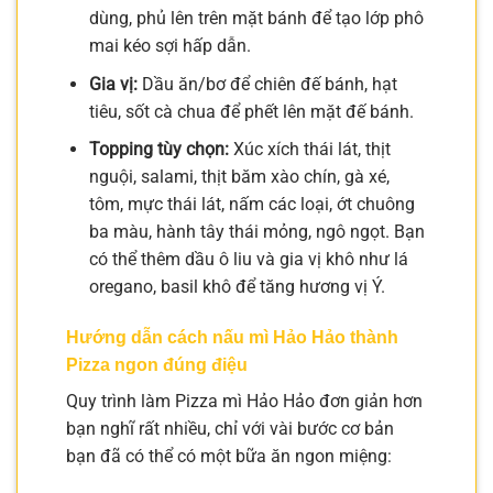
dùng, phủ lên trên mặt bánh để tạo lớp phô
mai kéo sợi hấp dẫn.
Gia vị:
Dầu ăn/bơ để chiên đế bánh, hạt
tiêu, sốt cà chua để phết lên mặt đế bánh.
Topping tùy chọn:
Xúc xích thái lát, thịt
nguội, salami, thịt băm xào chín, gà xé,
tôm, mực thái lát, nấm các loại, ớt chuông
ba màu, hành tây thái mỏng, ngô ngọt. Bạn
có thể thêm dầu ô liu và gia vị khô như lá
oregano, basil khô để tăng hương vị Ý.
Hướng dẫn cách nấu mì Hảo Hảo thành
Pizza ngon đúng điệu
Quy trình làm Pizza mì Hảo Hảo đơn giản hơn
bạn nghĩ rất nhiều, chỉ với vài bước cơ bản
bạn đã có thể có một bữa ăn ngon miệng: