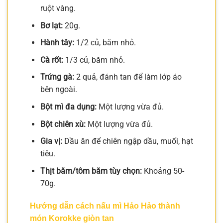
ruột vàng.
Bơ lạt:
20g.
Hành tây:
1/2 củ, băm nhỏ.
Cà rốt:
1/3 củ, băm nhỏ.
Trứng gà:
2 quả, đánh tan để làm lớp áo
bên ngoài.
Bột mì đa dụng:
Một lượng vừa đủ.
Bột chiên xù:
Một lượng vừa đủ.
Gia vị:
Dầu ăn để chiên ngập dầu, muối, hạt
tiêu.
Thịt băm/tôm băm tùy chọn:
Khoảng 50-
70g.
Hướng dẫn cách nấu mì Hảo Hảo thành
món Korokke giòn tan