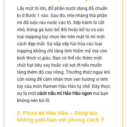
Lấy một tô lớn, đổ phần nước dùng đã chuẩn
bị ở Bước 1 vào. Sau đó, nhẹ nhàng thả phần
mì đã luộc ráo nước vào tô. Xếp hành lá cắt
nhỏ, trứng gà luộc bổ đôi hoặc bổ tư và các
loại topping tùy chọn lên trên mặt tô mì một
cách đẹp mắt. Sự sắp xếp hài hòa các loại
topping không chỉ tăng tính thẩm mỹ mà còn
kích thích vị giác. Bạn có thể rắc thêm một
chút hạt tiêu xay hoặc vài sợi ớt nếu muốn
tăng thêm độ cay nồng. Thưởng thức ngay khi
còn nóng để cảm nhận trọn vẹn hương vị tinh
túy của món Ramen Hảo Hảo tự chế. Đây thực
sự là một
cách nấu mì Hảo Hảo ngon
mà bạn
không nên bỏ lỡ.
2. Pizza mì Hảo Hảo – Sáng tạo
không giới hạn với phong cách Ý