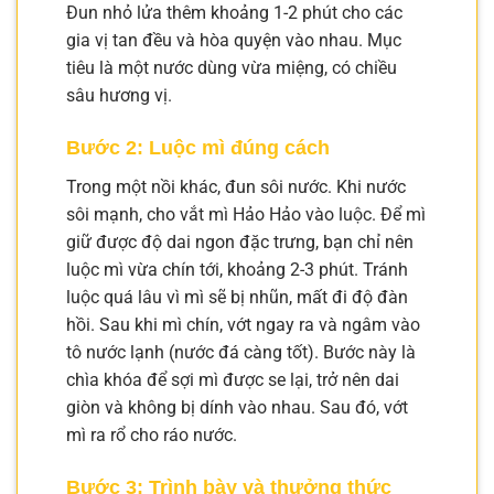
Đun nhỏ lửa thêm khoảng 1-2 phút cho các
gia vị tan đều và hòa quyện vào nhau. Mục
tiêu là một nước dùng vừa miệng, có chiều
sâu hương vị.
Bước 2: Luộc mì đúng cách
Trong một nồi khác, đun sôi nước. Khi nước
sôi mạnh, cho vắt mì Hảo Hảo vào luộc. Để mì
giữ được độ dai ngon đặc trưng, bạn chỉ nên
luộc mì vừa chín tới, khoảng 2-3 phút. Tránh
luộc quá lâu vì mì sẽ bị nhũn, mất đi độ đàn
hồi. Sau khi mì chín, vớt ngay ra và ngâm vào
tô nước lạnh (nước đá càng tốt). Bước này là
chìa khóa để sợi mì được se lại, trở nên dai
giòn và không bị dính vào nhau. Sau đó, vớt
mì ra rổ cho ráo nước.
Bước 3: Trình bày và thưởng thức