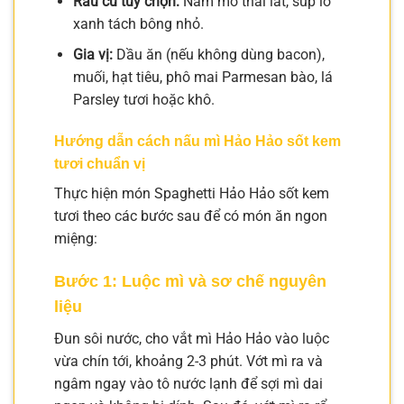
Rau củ tùy chọn:
Nấm mỡ thái lát, súp lơ
xanh tách bông nhỏ.
Gia vị:
Dầu ăn (nếu không dùng bacon),
muối, hạt tiêu, phô mai Parmesan bào, lá
Parsley tươi hoặc khô.
Hướng dẫn cách nấu mì Hảo Hảo sốt kem
tươi chuẩn vị
Thực hiện món Spaghetti Hảo Hảo sốt kem
tươi theo các bước sau để có món ăn ngon
miệng:
Bước 1: Luộc mì và sơ chế nguyên
liệu
Đun sôi nước, cho vắt mì Hảo Hảo vào luộc
vừa chín tới, khoảng 2-3 phút. Vớt mì ra và
ngâm ngay vào tô nước lạnh để sợi mì dai