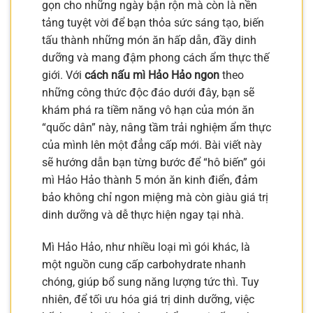
gọn cho những ngày bận rộn mà còn là nền
tảng tuyệt vời để bạn thỏa sức sáng tạo, biến
tấu thành những món ăn hấp dẫn, đầy dinh
dưỡng và mang đậm phong cách ẩm thực thế
giới. Với
cách nấu mì Hảo Hảo ngon
theo
những công thức độc đáo dưới đây, bạn sẽ
khám phá ra tiềm năng vô hạn của món ăn
“quốc dân” này, nâng tầm trải nghiệm ẩm thực
của mình lên một đẳng cấp mới. Bài viết này
sẽ hướng dẫn bạn từng bước để “hô biến” gói
mì Hảo Hảo thành 5 món ăn kinh điển, đảm
bảo không chỉ ngon miệng mà còn giàu giá trị
dinh dưỡng và dễ thực hiện ngay tại nhà.
Mì Hảo Hảo, như nhiều loại mì gói khác, là
một nguồn cung cấp carbohydrate nhanh
chóng, giúp bổ sung năng lượng tức thì. Tuy
nhiên, để tối ưu hóa giá trị dinh dưỡng, việc