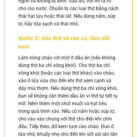
ngon và không bị dính. Sau đó, vớt mì ra rổ
cho ráo nước. Chuẩn bị các loại thịt bằng cách
thái hạt lựu hoặc thái lát. Nếu dùng nấm, súp
lơ, hãy rửa sạch và thái nhỏ.
Bước 2: Xào thịt và rau củ, làm sốt
kem
Làm nóng chảo với một ít dầu ăn (nếu không
dùng thịt ba chỉ xông khói). Cho thịt ba chỉ
xông khói (hoặc các loại thịt khác) vào chảo,
xào ở lửa vừa cho đến khi thịt xém cạnh và
dậy mùi thơm. Nếu dùng thịt ba chỉ xông khói,
bạn sẽ không cần thêm dầu ăn vì thịt tự tiết ra
mỡ. Nêm thêm một chút muối và hạt tiêu
trong quá trình xào. Nếu có nấm hoặc súp lơ,
cho vào xào chung với thịt cho đến khi chín
đều. Tiếp theo, đổ kem tươi vào chảo. Đun ở
lửa nhỏ, khuấy nhẹ cho đến khi sốt sôi lăn tăn