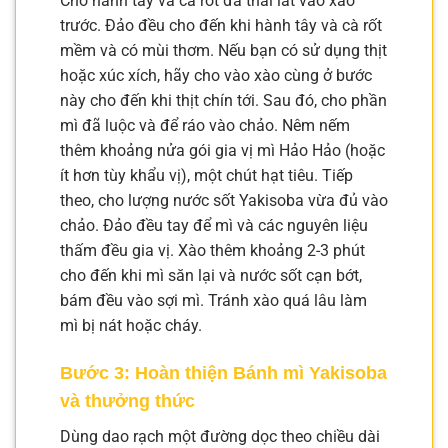
Cho hành tây và cà rốt đã thái lát vào xào
trước. Đảo đều cho đến khi hành tây và cà rốt
mềm và có mùi thơm. Nếu bạn có sử dụng thịt
hoặc xúc xích, hãy cho vào xào cùng ở bước
này cho đến khi thịt chín tới. Sau đó, cho phần
mì đã luộc và để ráo vào chảo. Nêm nếm
thêm khoảng nửa gói gia vị mì Hảo Hảo (hoặc
ít hơn tùy khẩu vị), một chút hạt tiêu. Tiếp
theo, cho lượng nước sốt Yakisoba vừa đủ vào
chảo. Đảo đều tay để mì và các nguyên liệu
thấm đều gia vị. Xào thêm khoảng 2-3 phút
cho đến khi mì săn lại và nước sốt cạn bớt,
bám đều vào sợi mì. Tránh xào quá lâu làm
mì bị nát hoặc cháy.
Bước 3: Hoàn thiện Bánh mì Yakisoba
và thưởng thức
Dùng dao rạch một đường dọc theo chiều dài