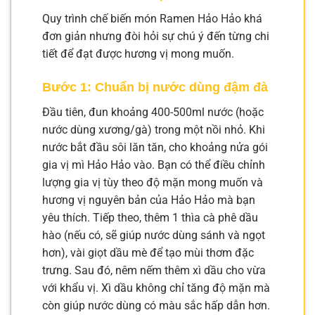
Quy trình chế biến món Ramen Hảo Hảo khá
đơn giản nhưng đòi hỏi sự chú ý đến từng chi
tiết để đạt được hương vị mong muốn.
Bước 1: Chuẩn bị nước dùng đậm đà
Đầu tiên, đun khoảng 400-500ml nước (hoặc
nước dùng xương/gà) trong một nồi nhỏ. Khi
nước bắt đầu sôi lăn tăn, cho khoảng nửa gói
gia vị mì Hảo Hảo vào. Bạn có thể điều chỉnh
lượng gia vị tùy theo độ mặn mong muốn và
hương vị nguyên bản của Hảo Hảo mà bạn
yêu thích. Tiếp theo, thêm 1 thìa cà phê dầu
hào (nếu có, sẽ giúp nước dùng sánh và ngọt
hơn), vài giọt dầu mè để tạo mùi thơm đặc
trưng. Sau đó, nêm nếm thêm xì dầu cho vừa
với khẩu vị. Xì dầu không chỉ tăng độ mặn mà
còn giúp nước dùng có màu sắc hấp dẫn hơn.