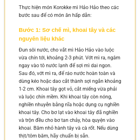
Thực hiện món Korokke mì Hảo Hảo theo các
bước sau để có món ăn hấp dẫn:
Bước 1: Sơ chế mì, khoai tây và các
nguyên liệu khác
Đun sôi nước, cho vắt mì Hảo Hảo vào luộc
vừa chín tới, khoảng 2-3 phút. Vớt mì ra, ngâm
ngay vào tô nước lạnh để sợi mì dai ngon.
Sau đó, vớt mì ra, để ráo nước hoàn toàn và
dùng kéo hoặc dao cắt thành sợi ngắn khoảng
1-2 cm. Khoai tây gọt vỏ, cắt miếng vừa phải
và luộc chín mềm. Khi khoai tây còn nóng,
nghiền nhuyễn bằng nĩa hoặc dụng cụ nghiền
khoai tây. Cho bơ lạt vào khoai tây đã nghiền
và trộn đều cho bơ tan chảy, hòa quyện vào
khoai. Băm nhỏ hành tây và cà rốt. Nếu dùng
thịt/tôm băm, hãy chuẩn bị sẵn.