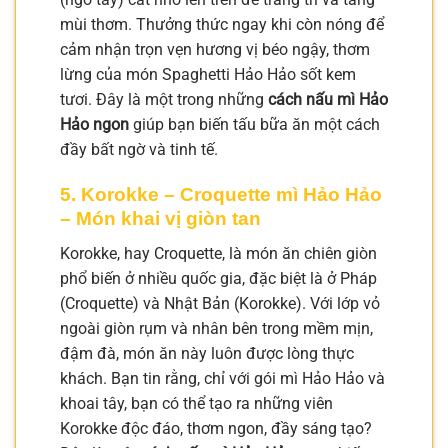
mùi thơm. Thưởng thức ngay khi còn nóng để
cảm nhận trọn vẹn hương vị béo ngậy, thơm
lừng của món Spaghetti Hảo Hảo sốt kem
tươi. Đây là một trong những
cách nấu mì Hảo
Hảo ngon
giúp bạn biến tấu bữa ăn một cách
đầy bất ngờ và tinh tế.
5. Korokke – Croquette mì Hảo Hảo
– Món khai vị giòn tan
Korokke, hay Croquette, là món ăn chiên giòn
phổ biến ở nhiều quốc gia, đặc biệt là ở Pháp
(Croquette) và Nhật Bản (Korokke). Với lớp vỏ
ngoài giòn rụm và nhân bên trong mềm mịn,
đậm đà, món ăn này luôn được lòng thực
khách. Bạn tin rằng, chỉ với gói mì Hảo Hảo và
khoai tây, bạn có thể tạo ra những viên
Korokke độc đáo, thơm ngon, đầy sáng tạo?