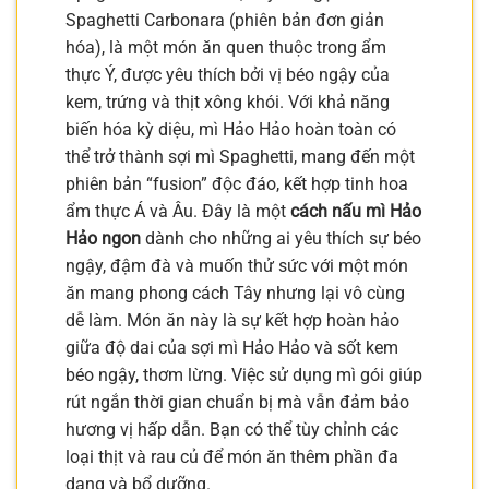
Spaghetti Carbonara (phiên bản đơn giản
hóa), là một món ăn quen thuộc trong ẩm
thực Ý, được yêu thích bởi vị béo ngậy của
kem, trứng và thịt xông khói. Với khả năng
biến hóa kỳ diệu, mì Hảo Hảo hoàn toàn có
thể trở thành sợi mì Spaghetti, mang đến một
phiên bản “fusion” độc đáo, kết hợp tinh hoa
ẩm thực Á và Âu. Đây là một
cách nấu mì Hảo
Hảo ngon
dành cho những ai yêu thích sự béo
ngậy, đậm đà và muốn thử sức với một món
ăn mang phong cách Tây nhưng lại vô cùng
dễ làm. Món ăn này là sự kết hợp hoàn hảo
giữa độ dai của sợi mì Hảo Hảo và sốt kem
béo ngậy, thơm lừng. Việc sử dụng mì gói giúp
rút ngắn thời gian chuẩn bị mà vẫn đảm bảo
hương vị hấp dẫn. Bạn có thể tùy chỉnh các
loại thịt và rau củ để món ăn thêm phần đa
dạng và bổ dưỡng.