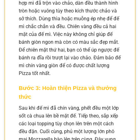
hợp mì đã trộn vào chảo, dàn đều thành hình
tròn hoặc vuông tùy theo kích thước chảo và
sở thích. Dùng thìa hoặc muỗng ép nhẹ để đế
mì chắc chắn và đều. Chiên vàng đều cả hai
mặt của đế mì. Việc này không chỉ giúp đế
bánh giòn ngon mà còn có màu sắc đẹp mắt.
Để chiên mặt thứ hai, bạn có thể úp ngược đế
bánh ra đĩa rồi trượt lại vào chảo. Đảm bảo đế
mì chín vàng giòn để có được chất lượng
Pizza tốt nhất.
Bước 3: Hoàn thiện Pizza và thưởng
thức
Sau khi đế mì đã chín vàng, phết đều một lớp
sốt cà chua lên bề mặt đế. Tiếp theo, sắp xếp
các loại topping tùy chọn lên trên một cách
đều đặn. Cuối cùng, phủ một lượng lớn phô
mai Mozzarella bào lên trên cùng. Đậy vung