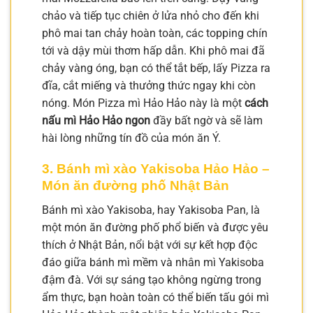
chảo và tiếp tục chiên ở lửa nhỏ cho đến khi
phô mai tan chảy hoàn toàn, các topping chín
tới và dậy mùi thơm hấp dẫn. Khi phô mai đã
chảy vàng óng, bạn có thể tắt bếp, lấy Pizza ra
đĩa, cắt miếng và thưởng thức ngay khi còn
nóng. Món Pizza mì Hảo Hảo này là một
cách
nấu mì Hảo Hảo ngon
đầy bất ngờ và sẽ làm
hài lòng những tín đồ của món ăn Ý.
3. Bánh mì xào Yakisoba Hảo Hảo –
Món ăn đường phố Nhật Bản
Bánh mì xào Yakisoba, hay Yakisoba Pan, là
một món ăn đường phố phổ biến và được yêu
thích ở Nhật Bản, nổi bật với sự kết hợp độc
đáo giữa bánh mì mềm và nhân mì Yakisoba
đậm đà. Với sự sáng tạo không ngừng trong
ẩm thực, bạn hoàn toàn có thể biến tấu gói mì