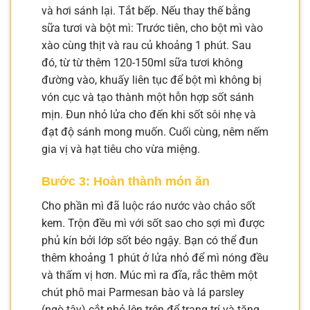
và hơi sánh lại. Tắt bếp. Nếu thay thế bằng
sữa tươi và bột mì: Trước tiên, cho bột mì vào
xào cùng thịt và rau củ khoảng 1 phút. Sau
đó, từ từ thêm 120-150ml sữa tươi không
đường vào, khuấy liên tục để bột mì không bị
vón cục và tạo thành một hỗn hợp sốt sánh
mịn. Đun nhỏ lửa cho đến khi sốt sôi nhẹ và
đạt độ sánh mong muốn. Cuối cùng, nêm nếm
gia vị và hạt tiêu cho vừa miệng.
Bước 3: Hoàn thành món ăn
Cho phần mì đã luộc ráo nước vào chảo sốt
kem. Trộn đều mì với sốt sao cho sợi mì được
phủ kín bởi lớp sốt béo ngậy. Bạn có thể đun
thêm khoảng 1 phút ở lửa nhỏ để mì nóng đều
và thấm vị hơn. Múc mì ra đĩa, rắc thêm một
chút phô mai Parmesan bào và lá parsley
(ngò tây) cắt nhỏ lên trên để trang trí và tăng