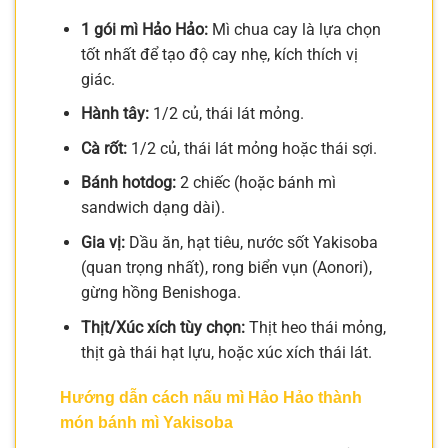
1 gói mì Hảo Hảo:
Mì chua cay là lựa chọn
tốt nhất để tạo độ cay nhẹ, kích thích vị
giác.
Hành tây:
1/2 củ, thái lát mỏng.
Cà rốt:
1/2 củ, thái lát mỏng hoặc thái sợi.
Bánh hotdog:
2 chiếc (hoặc bánh mì
sandwich dạng dài).
Gia vị:
Dầu ăn, hạt tiêu, nước sốt Yakisoba
(quan trọng nhất), rong biển vụn (Aonori),
gừng hồng Benishoga.
Thịt/Xúc xích tùy chọn:
Thịt heo thái mỏng,
thịt gà thái hạt lựu, hoặc xúc xích thái lát.
Hướng dẫn cách nấu mì Hảo Hảo thành
món bánh mì Yakisoba