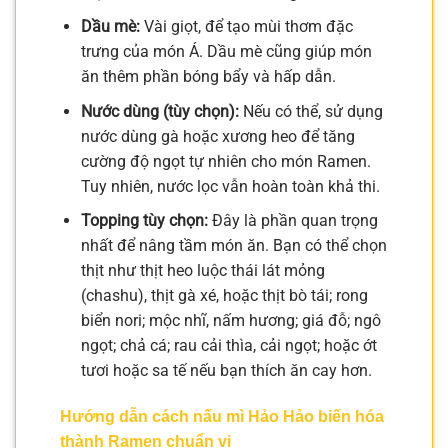
Dầu mè:
Vài giọt, để tạo mùi thơm đặc
trưng của món Á. Dầu mè cũng giúp món
ăn thêm phần bóng bẩy và hấp dẫn.
Nước dùng (tùy chọn):
Nếu có thể, sử dụng
nước dùng gà hoặc xương heo để tăng
cường độ ngọt tự nhiên cho món Ramen.
Tuy nhiên, nước lọc vẫn hoàn toàn khả thi.
Topping tùy chọn:
Đây là phần quan trọng
nhất để nâng tầm món ăn. Bạn có thể chọn
thịt như thịt heo luộc thái lát mỏng
(chashu), thịt gà xé, hoặc thịt bò tái; rong
biển nori; mộc nhĩ, nấm hương; giá đỗ; ngô
ngọt; chả cá; rau cải thìa, cải ngọt; hoặc ớt
tươi hoặc sa tế nếu bạn thích ăn cay hơn.
Hướng dẫn cách nấu mì Hảo Hảo biến hóa
thành Ramen chuẩn vị