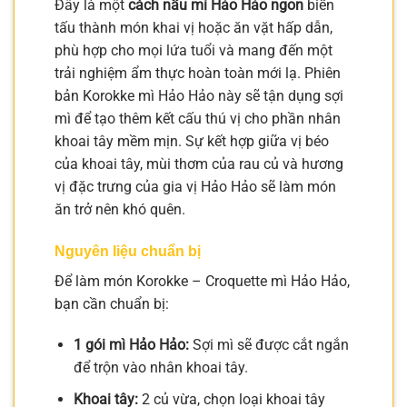
Đây là một
cách nấu mì Hảo Hảo ngon
biến
tấu thành món khai vị hoặc ăn vặt hấp dẫn,
phù hợp cho mọi lứa tuổi và mang đến một
trải nghiệm ẩm thực hoàn toàn mới lạ. Phiên
bản Korokke mì Hảo Hảo này sẽ tận dụng sợi
mì để tạo thêm kết cấu thú vị cho phần nhân
khoai tây mềm mịn. Sự kết hợp giữa vị béo
của khoai tây, mùi thơm của rau củ và hương
vị đặc trưng của gia vị Hảo Hảo sẽ làm món
ăn trở nên khó quên.
Nguyên liệu chuẩn bị
Để làm món Korokke – Croquette mì Hảo Hảo,
bạn cần chuẩn bị:
1 gói mì Hảo Hảo:
Sợi mì sẽ được cắt ngắn
để trộn vào nhân khoai tây.
Khoai tây:
2 củ vừa, chọn loại khoai tây