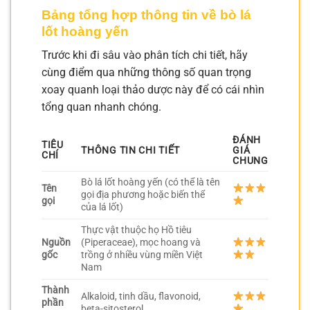
Bảng tổng hợp thông tin về bò lá
lốt hoàng yến
Trước khi đi sâu vào phân tích chi tiết, hãy
cùng điểm qua những thông số quan trọng
xoay quanh loại thảo dược này để có cái nhìn
tổng quan nhanh chóng.
ĐÁNH
TIÊU
THÔNG TIN CHI TIẾT
GIÁ
CHÍ
CHUNG
Bò lá lốt hoàng yến (có thể là tên
Tên
gọi địa phương hoặc biến thể
gọi
của lá lốt)
Thực vật thuộc họ Hồ tiêu
Nguồn
(Piperaceae), mọc hoang và
gốc
trồng ở nhiều vùng miền Việt
Nam
Thành
Alkaloid, tinh dầu, flavonoid,
phần
beta-sitosterol