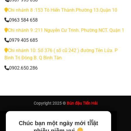
Chi nhánh 8 :153 Tô Hiến Thành.Phường 13.Quận 10
0963 584 658
Chi nhánh 9 :211 Nguyễn Cư Trinh. Phường NCT. Quận 1
0979 405 685
Chi nhánh 10: Số 376 ( số cũ 242 ) đường Tên Lửa. P
Bình Trị Đông B. Q Bình Tân
0902.650.286
Copyright 2025 ©
Bún đậu Tiến Hải
✖
Chúc bạn một ngày mới thật
nhiều niềm vui