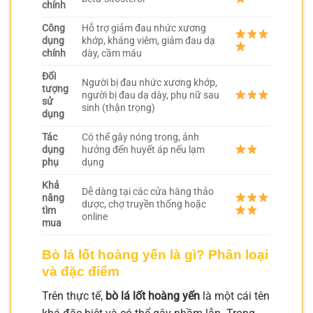
chính
Công
Hỗ trợ giảm đau nhức xương
dụng
khớp, kháng viêm, giảm đau dạ
chính
dày, cầm máu
Đối
Người bị đau nhức xương khớp,
tượng
người bị đau dạ dày, phụ nữ sau
sử
sinh (thận trọng)
dụng
Tác
Có thể gây nóng trong, ảnh
dụng
hưởng đến huyết áp nếu lạm
phụ
dụng
Khả
Dễ dàng tại các cửa hàng thảo
năng
dược, chợ truyền thống hoặc
tìm
online
mua
Bò lá lốt hoàng yến là gì? Phân loại
và đặc điểm
Trên thực tế,
bò lá lốt hoàng yến
là một cái tên