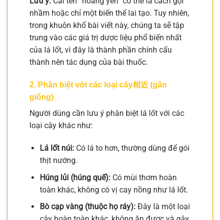
Lưu ý:
Cái tên “hoàng yến” có thể là cách gọi
nhầm hoặc chỉ một biến thể lai tạo. Tuy nhiên,
trong khuôn khổ bài viết này, chúng ta sẽ tập
trung vào các giá trị dược liệu phổ biến nhất
của lá lốt, vì đây là thành phần chính cấu
thành nên tác dụng của bài thuốc.
2. Phân biệt với các loại cây相近 (gần
giống)
Người dùng cần lưu ý phân biệt lá lốt với các
loại cây khác như:
Lá lốt núi:
Có lá to hơn, thường dùng để gói
thịt nướng.
Húng lủi (húng quế):
Có mùi thơm hoàn
toàn khác, không có vị cay nồng như lá lốt.
Bò cạp vàng (thuộc họ ráy):
Đây là một loại
cây hoàn toàn khác, không ăn được và gây