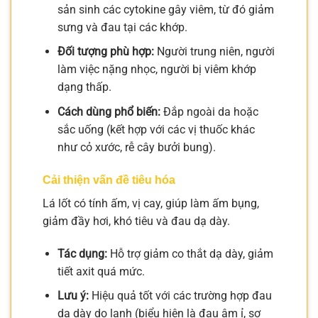
sản sinh các cytokine gây viêm, từ đó giảm
sưng và đau tại các khớp.
Đối tượng phù hợp:
Người trung niên, người
làm việc nặng nhọc, người bị viêm khớp
dạng thấp.
Cách dùng phổ biến:
Đắp ngoài da hoặc
sắc uống (kết hợp với các vị thuốc khác
như cỏ xước, rễ cây bưởi bung).
Cải thiện vấn đề tiêu hóa
Lá lốt có tính ấm, vị cay, giúp làm ấm bụng,
giảm đầy hơi, khó tiêu và đau dạ dày.
Tác dụng:
Hỗ trợ giảm co thắt dạ dày, giảm
tiết axit quá mức.
Lưu ý:
Hiệu quả tốt với các trường hợp đau
dạ dày do lạnh (biểu hiện là đau âm ỉ, sợ