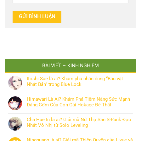
BÀI VIẾT – KINH NGHIỆM
Itoshi Sae là ai? Khám phá chân dung “Báu vật
Nhật Bản” trong Blue Lock
Himawari Là Ai? Khám Phá Tiềm Năng Sức Mạnh
Đáng Gờm Của Con Gái Hokage Đệ Thất
Cha Hae In là ai? Giải mã Nữ Thợ Săn S-Rank Độc
Nhất Vô Nhị từ Solo Leveling
Ningguang là ai? Giải mã Thiên Quyền của Liyue và