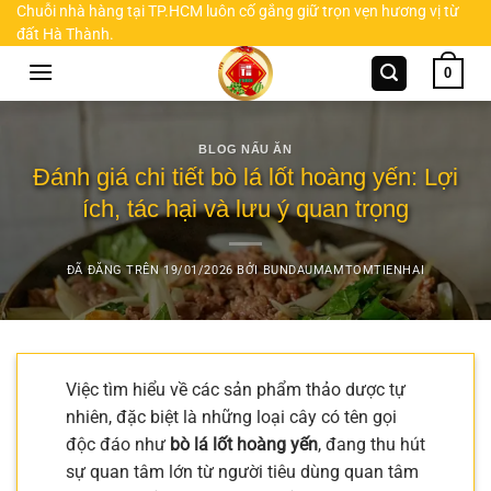
Chuyển
Chuỗi nhà hàng tại TP.HCM luôn cố gắng giữ trọn vẹn hương vị từ
đất Hà Thành.
đến
nội
0
dung
BLOG NẤU ĂN
Đánh giá chi tiết bò lá lốt hoàng yến: Lợi
ích, tác hại và lưu ý quan trọng
ĐÃ ĐĂNG TRÊN
19/01/2026
BỞI
BUNDAUMAMTOMTIENHAI
Việc tìm hiểu về các sản phẩm thảo dược tự
nhiên, đặc biệt là những loại cây có tên gọi
độc đáo như
bò lá lốt hoàng yến
, đang thu hút
sự quan tâm lớn từ người tiêu dùng quan tâm