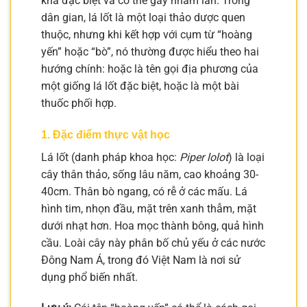
khá đặc biệt và có thể gây nhầm lẫn. Trong
dân gian, lá lốt là một loại thảo dược quen
thuộc, nhưng khi kết hợp với cụm từ “hoàng
yến” hoặc “bò”, nó thường được hiểu theo hai
hướng chính: hoặc là tên gọi địa phương của
một giống lá lốt đặc biệt, hoặc là một bài
thuốc phối hợp.
1. Đặc điểm thực vật học
Lá lốt (danh pháp khoa học:
Piper lolot
) là loại
cây thân thảo, sống lâu năm, cao khoảng 30-
40cm. Thân bò ngang, có rễ ở các mấu. Lá
hình tim, nhọn đầu, mặt trên xanh thẫm, mặt
dưới nhạt hơn. Hoa mọc thành bông, quả hình
cầu. Loài cây này phân bố chủ yếu ở các nước
Đông Nam Á, trong đó Việt Nam là nơi sử
dụng phổ biến nhất.