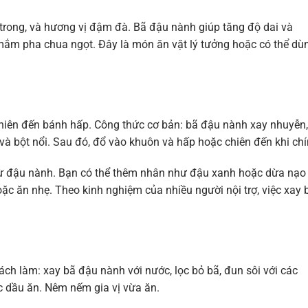
trong, và hương vị đậm đà. Bã đậu nành giúp tăng độ dai và
 mắm pha chua ngọt. Đây là món ăn vặt lý tưởng hoặc có thể dù
chiên đến bánh hấp. Công thức cơ bản: bã đậu nành xay nhuyễn,
và bột nổi. Sau đó, đổ vào khuôn và hấp hoặc chiên đến khi chí
từ đậu nành. Bạn có thể thêm nhân như đậu xanh hoặc dừa nạo
c ăn nhẹ. Theo kinh nghiệm của nhiều người nội trợ, việc xay 
ch làm: xay bã đậu nành với nước, lọc bỏ bã, đun sôi với các
ặc dầu ăn. Nêm nếm gia vị vừa ăn.