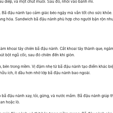
au diếp, và một chút muối. Sau đó, nhồi vào bánh mì.
. Bã đậu nành tạo cảm giác béo ngậy mà vẫn tốt cho sức khỏe.
dạng hóa. Sandwich bã đậu nành phù hợp cho người bận rộn nh
 làm khoai tây chiên bã đậu nành. Cắt khoai tây thành que, ngâ
t bột ngũ cốc, sau đó chiên đến khi giòn.
nh, bên trong mềm. Vị đậm nhẹ từ bã đậu nành tạo điểm khác biệ
 hữu ích, ít dầu hơn nhờ lớp bã đậu nành bao ngoài.
ợp bã đậu nành xay, tỏi, gừng, và nước mắm. Bã đậu nành giúp th
an hoặc lò.