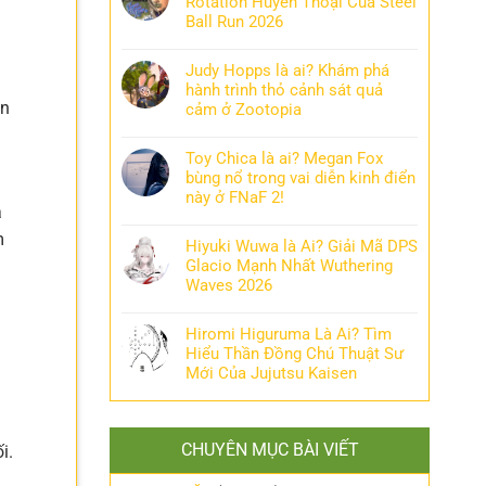
Rotation Huyền Thoại Của Steel
Ball Run 2026
Judy Hopps là ai? Khám phá
hành trình thỏ cảnh sát quả
òn
cảm ở Zootopia
Toy Chica là ai? Megan Fox
bùng nổ trong vai diễn kinh điển
này ở FNaF 2!
à
m
Hiyuki Wuwa là Ai? Giải Mã DPS
Glacio Mạnh Nhất Wuthering
Waves 2026
Hiromi Higuruma Là Ai? Tìm
Hiểu Thần Đồng Chú Thuật Sư
Mới Của Jujutsu Kaisen
ả
CHUYÊN MỤC BÀI VIẾT
i.