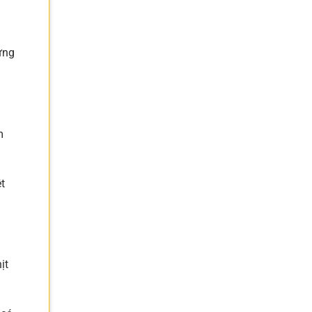
ưng
m
t
ịt