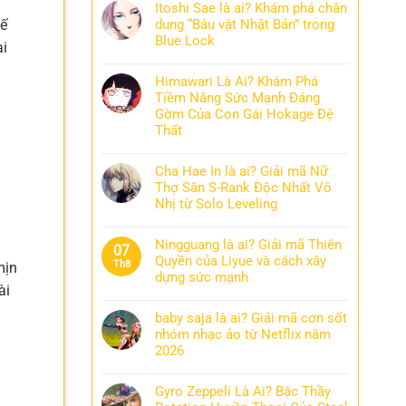
Itoshi Sae là ai? Khám phá chân
tế
dung “Báu vật Nhật Bản” trong
Blue Lock
ại
Himawari Là Ai? Khám Phá
Tiềm Năng Sức Mạnh Đáng
Gờm Của Con Gái Hokage Đệ
Thất
Cha Hae In là ai? Giải mã Nữ
Thợ Săn S-Rank Độc Nhất Vô
Nhị từ Solo Leveling
Ningguang là ai? Giải mã Thiên
07
Quyền của Liyue và cách xây
Th8
mịn
dựng sức mạnh
ài
baby saja là ai? Giải mã cơn sốt
nhóm nhạc ảo từ Netflix năm
2026
Gyro Zeppeli Là Ai? Bậc Thầy