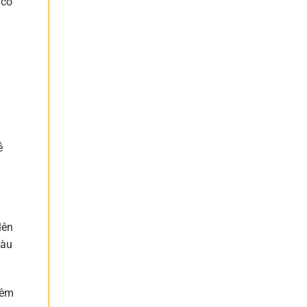
 có
ễ
lên
iàu
hêm