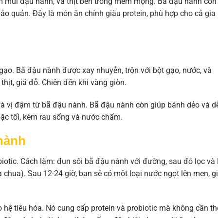
m mùi đậu nành, và thịt bên trong mềm mọng. Bã đậu nành còn
bảo quản. Đây là món ăn chính giàu protein, phù hợp cho cả gia
gạo. Bã đậu nành được xay nhuyễn, trộn với bột gạo, nước, và
hịt, giá đỗ. Chiên đến khi vàng giòn.
à vị đậm từ bã đậu nành. Bã đậu nành còn giúp bánh dẻo và d
oặc tối, kèm rau sống và nước chấm.
nành
otic. Cách làm: đun sôi bã đậu nành với đường, sau đó lọc và 
chua). Sau 12-24 giờ, bạn sẽ có một loại nước ngọt lên men, g
ho hệ tiêu hóa. Nó cung cấp protein và probiotic mà không cần t