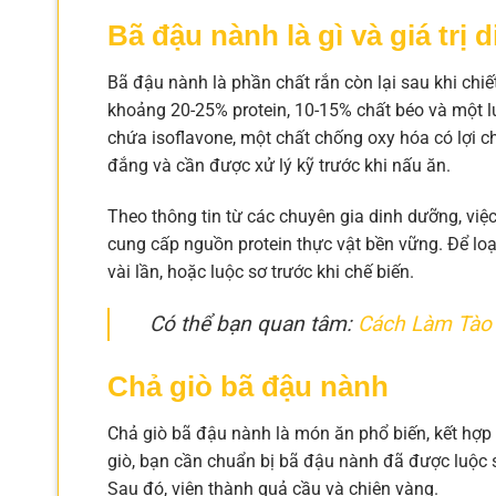
Bã đậu nành là gì và giá trị
Bã đậu nành là phần chất rắn còn lại sau khi ch
khoảng 20-25% protein, 10-15% chất béo và một 
chứa isoflavone, một chất chống oxy hóa có lợi c
đắng và cần được xử lý kỹ trước khi nấu ăn.
Theo thông tin từ các chuyên gia dinh dưỡng, việ
cung cấp nguồn protein thực vật bền vững. Để lo
vài lần, hoặc luộc sơ trước khi chế biến.
Có thể bạn quan tâm:
Cách Làm Tào
Chả giò bã đậu nành
Chả giò bã đậu nành là món ăn phổ biến, kết hợp
giò, bạn cần chuẩn bị bã đậu nành đã được luộc sơ,
Sau đó, viên thành quả cầu và chiên vàng.