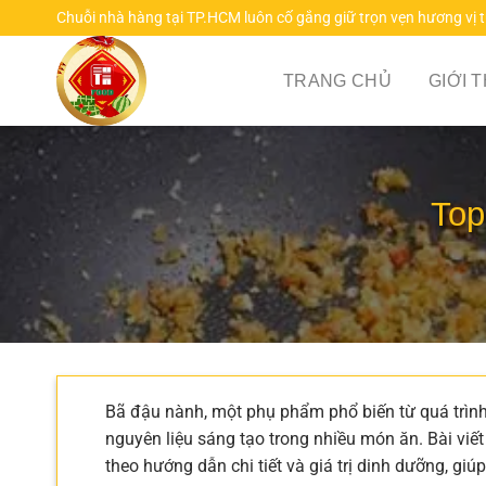
Chuyển
Chuỗi nhà hàng tại TP.HCM luôn cố gắng giữ trọn vẹn hương vị 
đến
nội
TRANG CHỦ
GIỚI 
dung
Top
Bã đậu nành, một phụ phẩm phổ biến từ quá trình
nguyên liệu sáng tạo trong nhiều món ăn. Bài viế
theo hướng dẫn chi tiết và giá trị dinh dưỡng, giú