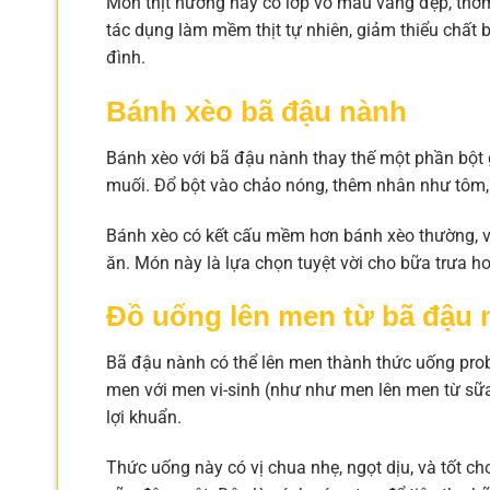
Món thịt nướng này có lớp vỏ màu vàng đẹp, thơ
tác dụng làm mềm thịt tự nhiên, giảm thiểu chất 
đình.
Bánh xèo bã đậu nành
Bánh xèo với bã đậu nành thay thế một phần bột 
muối. Đổ bột vào chảo nóng, thêm nhân như tôm, t
Bánh xèo có kết cấu mềm hơn bánh xèo thường, v
ăn. Món này là lựa chọn tuyệt vời cho bữa trưa h
Đồ uống lên men từ bã đậu 
Bã đậu nành có thể lên men thành thức uống probi
men với men vi-sinh (như như men lên men từ sữa 
lợi khuẩn.
Thức uống này có vị chua nhẹ, ngọt dịu, và tốt c