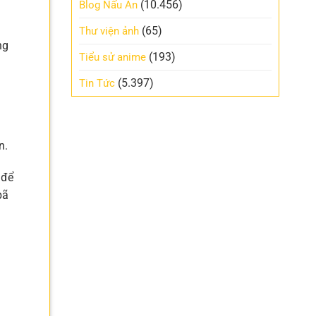
(10.456)
Blog Nấu Ăn
(65)
Thư viện ảnh
ng
(193)
Tiểu sử anime
(5.397)
Tin Tức
n.
 để
bã