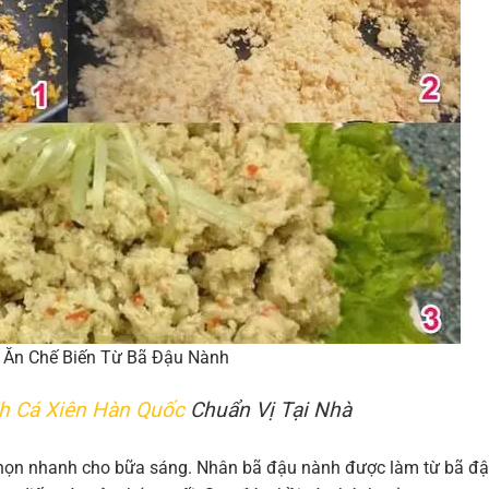
 Ăn Chế Biến Từ Bã Đậu Nành
h Cá Xiên Hàn Quốc
Chuẩn Vị Tại Nhà
chọn nhanh cho bữa sáng. Nhân bã đậu nành được làm từ bã đ