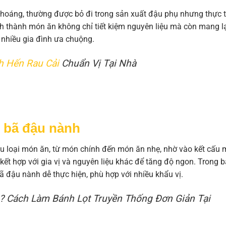
 khoáng, thường được bỏ đi trong sản xuất đậu phụ nhưng thực 
h thành món ăn không chỉ tiết kiệm nguyên liệu mà còn mang l
 nhiều gia đình ưa chuộng.
h Hến Rau Cải
Chuẩn Vị Tại Nhà
 bã đậu nành
ều loại món ăn, từ món chính đến món ăn nhẹ, nhờ vào kết cấu 
ết hợp với gia vị và nguyên liệu khác để tăng độ ngon. Trong b
 bã đậu nành dễ thực hiện, phù hợp với nhiều khẩu vị.
? Cách Làm Bánh Lọt Truyền Thống Đơn Giản Tại