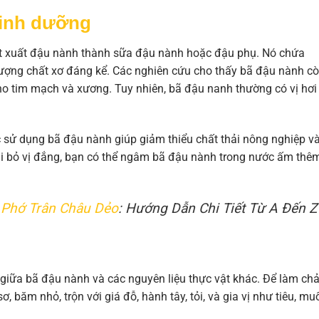
 dinh dưỡng
iết xuất đậu nành thành sữa đậu nành hoặc đậu phụ. Nó chứa
lượng chất xơ đáng kể. Các nghiên cứu cho thấy bã đậu nành c
ho tim mạch và xương. Tuy nhiên, bã đậu nanh thường có vị hơi
c sử dụng bã đậu nành giúp giảm thiểu chất thải nông nghiệp v
ại bỏ vị đắng, bạn có thể ngâm bã đậu nành trong nước ấm thê
 Phớ Trân Châu Dẻo
: Hướng Dẫn Chi Tiết Từ A Đến Z
 giữa bã đậu nành và các nguyên liệu thực vật khác. Để làm ch
 băm nhỏ, trộn với giá đỗ, hành tây, tỏi, và gia vị như tiêu, muố