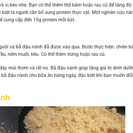
à vị béo nhẹ. Bạn có thể thêm thịt băm hoặc rau củ để tăng độ
 biệt là người cần bổ sung protein thực vật. Một nghiên cứu n
ể cung cấp đến 15g protein mỗi bát.
guội và bã đậu nành đã được xào qua. Bước thực hiện: chiên b
ều, nêm muối, tiêu. Có thể thêm trứng hoặc rau củ.
y mùi thơm và rất no. Bã đậu nành giúp tăng giá trị dinh dưỡ
 bã đậu nành cho bữa ăn hàng ngày, đặc biệt khi bạn muốn đổi
ành