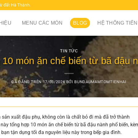
từ đất Hà Thành.
THIỆU
MENU CÁC MÓN
BLOG
HỆ THỐNG TIẾN
TIN TỨC
 10 món ăn chế biến từ bã đậu 
ĐÃ ĐĂNG TRÊN
17/03/2026
BỞI
BUNDAUMAMTOMTIENHAI
 sản xuất đậu phụ, không còn là chất bỏ đi mà đã trở thành
t này tổng hợp 10 món ăn chế biến từ bã đậu nành phổ biến, kè
p bạn tận dụng tối đa nguyên liệu này trong bếp gia đình.