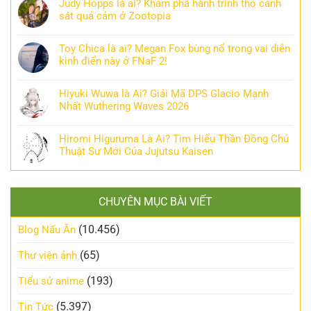
Judy Hopps là ai? Khám phá hành trình thỏ cảnh
sát quả cảm ở Zootopia
Toy Chica là ai? Megan Fox bùng nổ trong vai diễn
kinh điển này ở FNaF 2!
Hiyuki Wuwa là Ai? Giải Mã DPS Glacio Mạnh
Nhất Wuthering Waves 2026
Hiromi Higuruma Là Ai? Tìm Hiểu Thần Đồng Chú
Thuật Sư Mới Của Jujutsu Kaisen
CHUYÊN MỤC BÀI VIẾT
(10.456)
Blog Nấu Ăn
(65)
Thư viện ảnh
(193)
Tiểu sử anime
(5.397)
Tin Tức