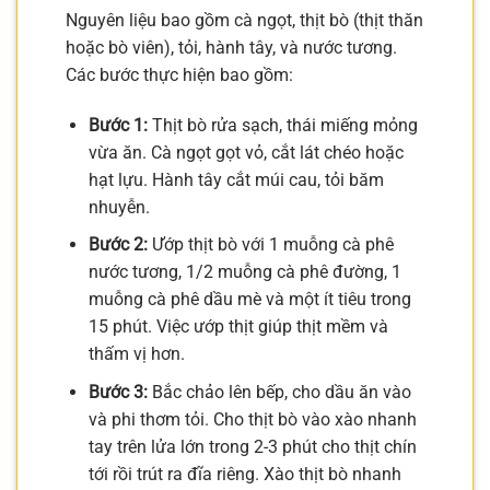
Nguyên liệu bao gồm cà ngọt, thịt bò (thịt thăn
hoặc bò viên), tỏi, hành tây, và nước tương.
Các bước thực hiện bao gồm:
Bước 1:
Thịt bò rửa sạch, thái miếng mỏng
vừa ăn. Cà ngọt gọt vỏ, cắt lát chéo hoặc
hạt lựu. Hành tây cắt múi cau, tỏi băm
nhuyễn.
Bước 2:
Ướp thịt bò với 1 muỗng cà phê
nước tương, 1/2 muỗng cà phê đường, 1
muỗng cà phê dầu mè và một ít tiêu trong
15 phút. Việc ướp thịt giúp thịt mềm và
thấm vị hơn.
Bước 3:
Bắc chảo lên bếp, cho dầu ăn vào
và phi thơm tỏi. Cho thịt bò vào xào nhanh
tay trên lửa lớn trong 2-3 phút cho thịt chín
tới rồi trút ra đĩa riêng. Xào thịt bò nhanh