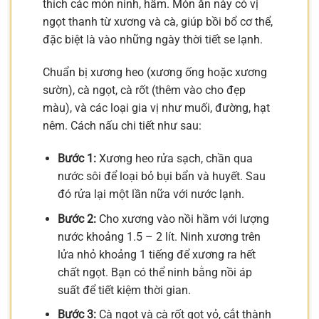
thích các món ninh, hầm. Món ăn này có vị
ngọt thanh từ xương và cà, giúp bồi bổ cơ thể,
đặc biệt là vào những ngày thời tiết se lạnh.
Chuẩn bị xương heo (xương ống hoặc xương
sườn), cà ngọt, cà rốt (thêm vào cho đẹp
màu), và các loại gia vị như muối, đường, hạt
nêm. Cách nấu chi tiết như sau:
Bước 1:
Xương heo rửa sạch, chần qua
nước sôi để loại bỏ bụi bẩn và huyết. Sau
đó rửa lại một lần nữa với nước lạnh.
Bước 2:
Cho xương vào nồi hầm với lượng
nước khoảng 1.5 – 2 lít. Ninh xương trên
lửa nhỏ khoảng 1 tiếng để xương ra hết
chất ngọt. Bạn có thể ninh bằng nồi áp
suất để tiết kiệm thời gian.
Bước 3:
Cà ngọt và cà rốt gọt vỏ, cắt thành