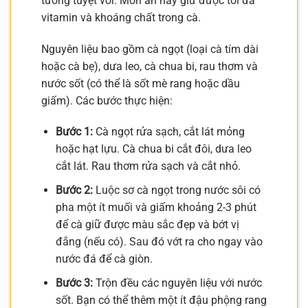
tưởng tuyệt vời. Món ăn này giữ được tối đa
vitamin và khoáng chất trong cà.
Nguyên liệu bao gồm cà ngọt (loại cà tím dài
hoặc cà bẹ), dưa leo, cà chua bi, rau thơm và
nước sốt (có thể là sốt mè rang hoặc dầu
giấm). Các bước thực hiện:
Bước 1:
Cà ngọt rửa sạch, cắt lát mỏng
hoặc hạt lựu. Cà chua bi cắt đôi, dưa leo
cắt lát. Rau thơm rửa sạch và cắt nhỏ.
Bước 2:
Luộc sơ cà ngọt trong nước sôi có
pha một ít muối và giấm khoảng 2-3 phút
để cà giữ được màu sắc đẹp và bớt vị
đắng (nếu có). Sau đó vớt ra cho ngay vào
nước đá để cà giòn.
Bước 3:
Trộn đều các nguyên liệu với nước
sốt. Bạn có thể thêm một ít đậu phộng rang