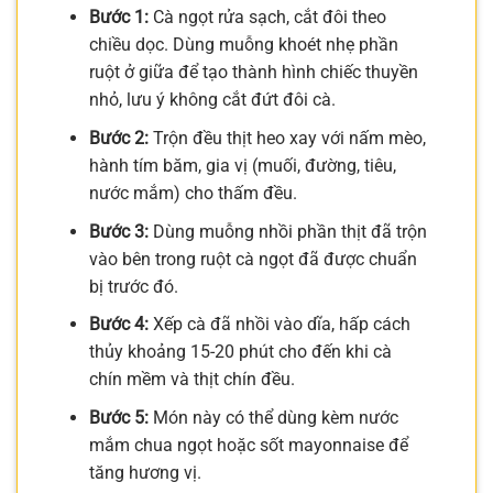
Bước 1:
Cà ngọt rửa sạch, cắt đôi theo
chiều dọc. Dùng muỗng khoét nhẹ phần
ruột ở giữa để tạo thành hình chiếc thuyền
nhỏ, lưu ý không cắt đứt đôi cà.
Bước 2:
Trộn đều thịt heo xay với nấm mèo,
hành tím băm, gia vị (muối, đường, tiêu,
nước mắm) cho thấm đều.
Bước 3:
Dùng muỗng nhồi phần thịt đã trộn
vào bên trong ruột cà ngọt đã được chuẩn
bị trước đó.
Bước 4:
Xếp cà đã nhồi vào dĩa, hấp cách
thủy khoảng 15-20 phút cho đến khi cà
chín mềm và thịt chín đều.
Bước 5:
Món này có thể dùng kèm nước
mắm chua ngọt hoặc sốt mayonnaise để
tăng hương vị.