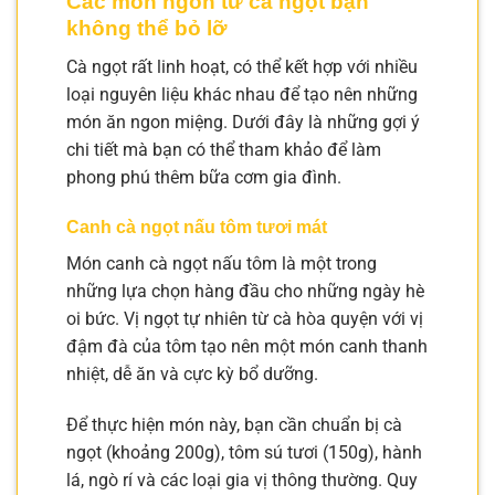
Các món ngon từ cà ngọt bạn
không thể bỏ lỡ
Cà ngọt rất linh hoạt, có thể kết hợp với nhiều
loại nguyên liệu khác nhau để tạo nên những
món ăn ngon miệng. Dưới đây là những gợi ý
chi tiết mà bạn có thể tham khảo để làm
phong phú thêm bữa cơm gia đình.
Canh cà ngọt nấu tôm tươi mát
Món canh cà ngọt nấu tôm là một trong
những lựa chọn hàng đầu cho những ngày hè
oi bức. Vị ngọt tự nhiên từ cà hòa quyện với vị
đậm đà của tôm tạo nên một món canh thanh
nhiệt, dễ ăn và cực kỳ bổ dưỡng.
Để thực hiện món này, bạn cần chuẩn bị cà
ngọt (khoảng 200g), tôm sú tươi (150g), hành
lá, ngò rí và các loại gia vị thông thường. Quy