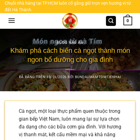
Chuyển
Chuỗi nhà hàng tại TP.HCM luôn cố gắng giữ trọn vẹn hương vị từ
đất Hà Thành.
đến
nội
0
dung
BLOG NẤU ĂN
Khám phá cách biến cà ngọt thành món
ngon bổ dưỡng cho gia đình
ĐÃ ĐĂNG TRÊN
19/01/2026
BỞI
BUNDAUMAMTOMTIENHAI
Cà ngọt, một loại thực phẩm quen thuộc trong
gian bếp Việt Nam, luôn mang lại sự lựa chọn
đa dạng cho các bữa cơm gia đình. Với hương
vị thanh mát, kết cấu mềm mại và khả năng