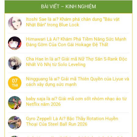
BÀI VIẾT – KINH NGHIỆM
Itoshi Sae là ai? Khám phá chân dung “Báu vật
Nhật Bản” trong Blue Lock
Himawari Là Ai? Khám Phá Tiềm Năng Sức Mạnh
Đáng Gờm Của Con Gái Hokage Đệ Thất
Cha Hae In là ai? Giải mã Nữ Thợ Săn S-Rank Độc
Nhất Vô Nhị từ Solo Leveling
Ningguang là ai? Giải mã Thiên Quyền của Liyue và
07
cách xây dựng sức mạnh
Th8
baby saja là ai? Giải mã cơn sốt nhóm nhạc ảo từ
Netflix năm 2026
Gyro Zeppeli Là Ai? Bậc Thầy Rotation Huyền
Thoại Của Steel Ball Run 2026