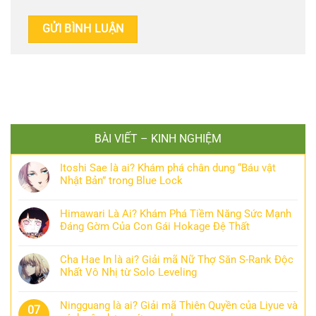
BÀI VIẾT – KINH NGHIỆM
Itoshi Sae là ai? Khám phá chân dung “Báu vật
Nhật Bản” trong Blue Lock
Himawari Là Ai? Khám Phá Tiềm Năng Sức Mạnh
Đáng Gờm Của Con Gái Hokage Đệ Thất
Cha Hae In là ai? Giải mã Nữ Thợ Săn S-Rank Độc
Nhất Vô Nhị từ Solo Leveling
Ningguang là ai? Giải mã Thiên Quyền của Liyue và
07