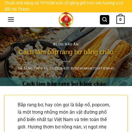
Chuyển
Chuỗi nhà hàng tại TP.HCM luôn cố gắng giữ trọn vẹn hương vị từ
đất Hà Thành.
đến
nội
0
dung
BLOG NẤU ĂN
Cách làm bắp rang bơ bằng chảo
ĐÃ ĐĂNG TRÊN
14/01/2026
BỞI
BUNDAUMAMTOMTIENHAI
Bắp rang bơ, hay còn gọi là bắp nổ, popcorn,
là một trong những món ăn vặt đường phố
phổ biến nhất tại Việt Nam và trên toàn thế
giới. Hương thơm bơ nồng nàn, vị ngọt nhẹ