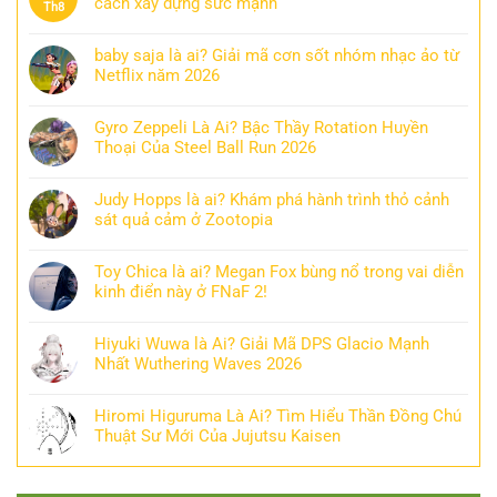
cách xây dựng sức mạnh
Th8
baby saja là ai? Giải mã cơn sốt nhóm nhạc ảo từ
Netflix năm 2026
Gyro Zeppeli Là Ai? Bậc Thầy Rotation Huyền
Thoại Của Steel Ball Run 2026
Judy Hopps là ai? Khám phá hành trình thỏ cảnh
sát quả cảm ở Zootopia
Toy Chica là ai? Megan Fox bùng nổ trong vai diễn
kinh điển này ở FNaF 2!
Hiyuki Wuwa là Ai? Giải Mã DPS Glacio Mạnh
Nhất Wuthering Waves 2026
Hiromi Higuruma Là Ai? Tìm Hiểu Thần Đồng Chú
Thuật Sư Mới Của Jujutsu Kaisen