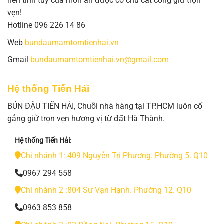
nên tinh túy của món ăn được cô chú cất công giữ trọn
vẹn!
Hotline 096 226 14 86
Web
bundaumamtomtienhai.vn
Gmail
bundaumamtomtienhai.vn@gmail.com
Hệ thống Tiến Hải
BÚN ĐẬU TIẾN HẢI, Chuỗi nhà hàng tại TP.HCM luôn cố
gắng giữ trọn vẹn hương vị từ đất Hà Thành.
Hệ thống Tiến Hải:
Chi nhánh 1: 409 Nguyễn Tri Phương. Phường 5. Q10
0967 294 558
Chi nhánh 2 :804 Sư Vạn Hạnh. Phường 12. Q10
0963 853 858