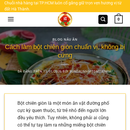
Chuyển
Chuỗi nhà hàng tại TP.HCM luôn cố gắng giữ trọn vẹn hương vị từ
đất Hà Thành.
đến
nội
0
dung
BLOG NẤU ĂN
Cách làm bột chiên giòn chuẩn vị, không bị
cứng
ĐÃ ĐĂNG TRÊN
13/01/2026
BỞI
BUNDAUMAMTOMTIENHAI
Bột chiên giòn là một món ăn vặt đường phố
cực kỳ quen thuộc, từ trẻ nhỏ đến người lớn
đều yêu thích. Tuy nhiên, không phải ai cũng
có thể tự tay làm ra những miếng bột chiên