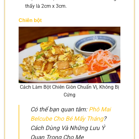
thấy là 2cm x 3cm.
Chiên bột
Cách Làm Bột Chiên Giòn Chuẩn Vị, Không Bị
Cứng
Có thể bạn quan tâm:
Phô Mai
Belcube Cho Bé Mấy Tháng
?
Cách Dùng Và Những Lưu Ý
Quan Trọng Cho Mẹ