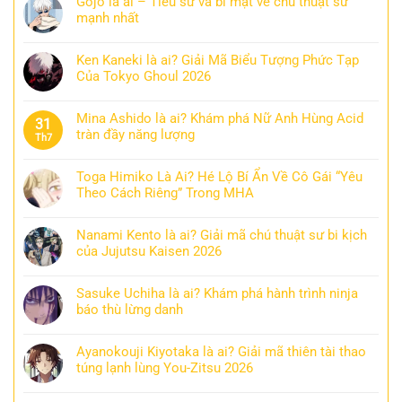
Gojo là ai – Tiểu sử và bí mật về chú thuật sư
mạnh nhất
Ken Kaneki là ai? Giải Mã Biểu Tượng Phức Tạp
Của Tokyo Ghoul 2026
Mina Ashido là ai? Khám phá Nữ Anh Hùng Acid
31
tràn đầy năng lượng
Th7
Toga Himiko Là Ai? Hé Lộ Bí Ẩn Về Cô Gái “Yêu
Theo Cách Riêng” Trong MHA
Nanami Kento là ai? Giải mã chú thuật sư bi kịch
của Jujutsu Kaisen 2026
Sasuke Uchiha là ai? Khám phá hành trình ninja
báo thù lừng danh
Ayanokouji Kiyotaka là ai? Giải mã thiên tài thao
túng lạnh lùng You-Zitsu 2026