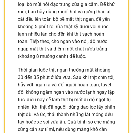
loại bỏ mùi hôi đặc trưng của gia cầm. Để khử
mùi, bạn hãy dùng muối hạt và gừng thái lát
xát đều lên toàn bộ bề mặt thịt ngan, để yên
khoảng 5 phút rồi rửa thật kỹ dưới vòi nước
lạnh nhiều lần cho đến khi thịt sạch hoàn
toàn. Tiếp theo, cho ngan vào nồi, đổ nước
ngập mặt thịt và thêm một chút rượu trắng
(khoảng 8 muỗng canh) để luộc.
Thời gian luộc thịt ngan thường mất khoảng
30 đến 35 phút ở lửa vừa. Sau khi thịt chín tới,
hãy vớt ngan ra và để nguội hoàn toàn, tuyệt
đối không ngâm ngan vào nước lạnh ngay lập
tức, điều này sẽ làm thịt bị mất đi độ ngọt tự
nhiên. Khi thịt đã nguội, dùng dao lọc lấy phần
thịt đùi và ức, thái thành những lát mỏng đều
tay hoặc xé sợi vừa ăn. Quá trình sơ chế măng
cũng cần sự tỉ mỉ, nếu dùng măng khô cần