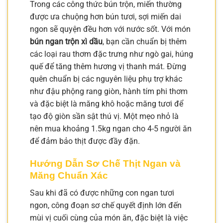
Trong các công thức bún trộn, miến thường
được ưa chuộng hơn bún tươi, sợi miến dai
ngon sẽ quyện đều hơn với nước sốt. Với món
bún ngan trộn xì dầu
, bạn cần chuẩn bị thêm
các loại rau thơm đặc trưng như ngò gai, húng
quế để tăng thêm hương vị thanh mát. Đừng
quên chuẩn bị các nguyên liệu phụ trợ khác
như đậu phộng rang giòn, hành tím phi thơm
và đặc biệt là măng khô hoặc măng tươi để
tạo độ giòn sần sật thú vị. Một mẹo nhỏ là
nên mua khoảng 1.5kg ngan cho 4-5 người ăn
để đảm bảo thịt được đầy đặn.
Hướng Dẫn Sơ Chế Thịt Ngan và
Măng Chuẩn Xác
Sau khi đã có được những con ngan tươi
ngon, công đoạn sơ chế quyết định lớn đến
mùi vị cuối cùng của món ăn, đặc biệt là việc