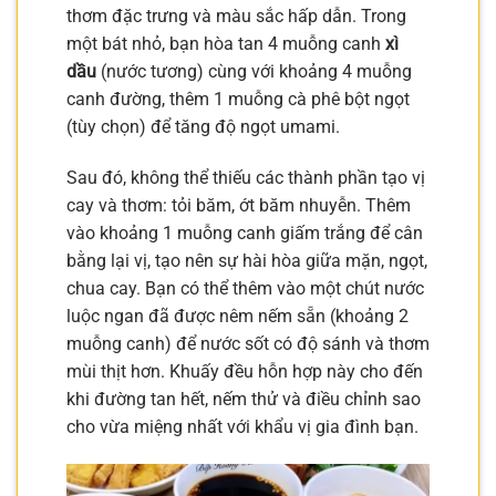
thơm đặc trưng và màu sắc hấp dẫn. Trong
một bát nhỏ, bạn hòa tan 4 muỗng canh
xì
dầu
(nước tương) cùng với khoảng 4 muỗng
canh đường, thêm 1 muỗng cà phê bột ngọt
(tùy chọn) để tăng độ ngọt umami.
Sau đó, không thể thiếu các thành phần tạo vị
cay và thơm: tỏi băm, ớt băm nhuyễn. Thêm
vào khoảng 1 muỗng canh giấm trắng để cân
bằng lại vị, tạo nên sự hài hòa giữa mặn, ngọt,
chua cay. Bạn có thể thêm vào một chút nước
luộc ngan đã được nêm nếm sẵn (khoảng 2
muỗng canh) để nước sốt có độ sánh và thơm
mùi thịt hơn. Khuấy đều hỗn hợp này cho đến
khi đường tan hết, nếm thử và điều chỉnh sao
cho vừa miệng nhất với khẩu vị gia đình bạn.