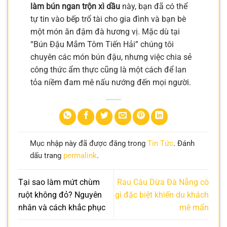
làm bún ngan trộn xì dầu
này, bạn đã có thể
tự tin vào bếp trổ tài cho gia đình và bạn bè
một món ăn đậm đà hương vị. Mặc dù tại
“Bún Đậu Mắm Tôm Tiến Hải” chúng tôi
chuyên các món bún đậu, nhưng việc chia sẻ
công thức ẩm thực cũng là một cách để lan
tỏa niềm đam mê nấu nướng đến mọi người.
Mục nhập này đã được đăng trong
Tin Tức
. Đánh
dấu trang
permalink
.
Tại sao làm mứt chùm
Rau Câu Dừa Đà Nẵng có
ruột không đỏ? Nguyên
gì đặc biệt khiến du khách
nhân và cách khắc phục
mê mẩn