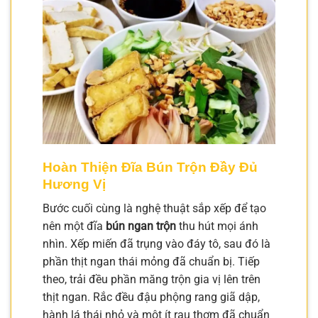
Hoàn Thiện Đĩa Bún Trộn Đầy Đủ
Hương Vị
Bước cuối cùng là nghệ thuật sắp xếp để tạo
nên một đĩa
bún ngan trộn
thu hút mọi ánh
nhìn. Xếp miến đã trụng vào đáy tô, sau đó là
phần thịt ngan thái mỏng đã chuẩn bị. Tiếp
theo, trải đều phần măng trộn gia vị lên trên
thịt ngan. Rắc đều đậu phộng rang giã dập,
hành lá thái nhỏ và một ít rau thơm đã chuẩn