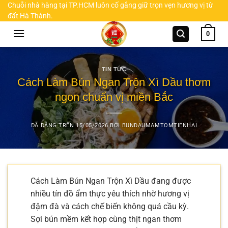
Chuyển
Chuỗi nhà hàng tại TP.HCM luôn cố gắng giữ trọn vẹn hương vị từ
đất Hà Thành.
đến
nội
0
dung
TIN TỨC
Cách Làm Bún Ngan Trộn Xì Dầu thơm
ngon chuẩn vị miền Bắc
ĐÃ ĐĂNG TRÊN
15/05/2026
BỞI
BUNDAUMAMTOMTIENHAI
Cách Làm Bún Ngan Trộn Xì Dầu đang được
nhiều tín đồ ẩm thực yêu thích nhờ hương vị
đậm đà và cách chế biến không quá cầu kỳ.
Sợi bún mềm kết hợp cùng thịt ngan thơm