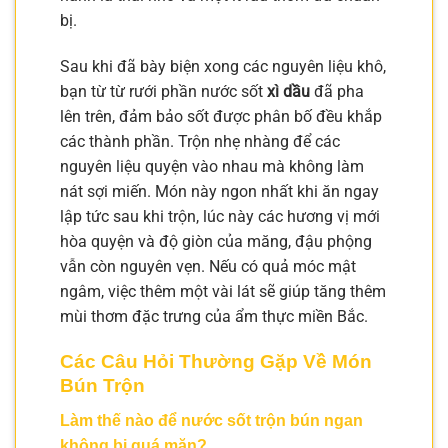
bị.
Sau khi đã bày biện xong các nguyên liệu khô,
bạn từ từ rưới phần nước sốt
xì dầu
đã pha
lên trên, đảm bảo sốt được phân bố đều khắp
các thành phần. Trộn nhẹ nhàng để các
nguyên liệu quyện vào nhau mà không làm
nát sợi miến. Món này ngon nhất khi ăn ngay
lập tức sau khi trộn, lúc này các hương vị mới
hòa quyện và độ giòn của măng, đậu phộng
vẫn còn nguyên vẹn. Nếu có quả móc mật
ngâm, việc thêm một vài lát sẽ giúp tăng thêm
mùi thơm đặc trưng của ẩm thực miền Bắc.
Các Câu Hỏi Thường Gặp Về Món
Bún Trộn
Làm thế nào để nước sốt trộn bún ngan
không bị quá mặn?