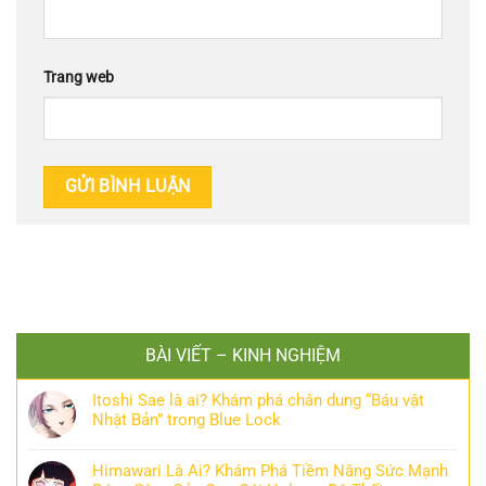
Trang web
BÀI VIẾT – KINH NGHIỆM
Itoshi Sae là ai? Khám phá chân dung “Báu vật
Nhật Bản” trong Blue Lock
Himawari Là Ai? Khám Phá Tiềm Năng Sức Mạnh