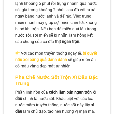
lạnh khoảng 5 phút rồi trụng nhanh qua nước
sôi già trong khoảng 2 phút, sau đó vớt ra xả
ngay bằng nước lạnh và để ráo. Việc trụng
miến nhanh này giúp sợi miến chín tới, không
bị bở khi trộn. Nếu bạn để miến quá lâu trong
nước sôi, sợi miến sẽ bị nhũn, làm hỏng kết
cấu chung của cả đĩa
thịt ngan trộn
.
Với các món truyền thống ngày lễ,
bí quyết
nấu xôi bằng quả dành dành
sẽ giúp món ăn
có màu vàng đẹp mắt tự nhiên.
Pha Chế Nước Sốt Trộn Xì Dầu Đặc
Trưng
Phần linh hồn của
cách làm bún ngan trộn xì
dầu
chính là nước sốt. Khác biệt với các loại
nước mắm truyền thống, nước sốt này lấy
xì
dầu
làm chủ đạo, tạo nên hương vị mặn mà,