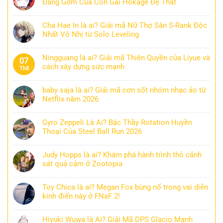
Đáng Gờm Của Con Gái Hokage Đệ Thất
Cha Hae In là ai? Giải mã Nữ Thợ Săn S-Rank Độc
Nhất Vô Nhị từ Solo Leveling
Ningguang là ai? Giải mã Thiên Quyền của Liyue và
07
cách xây dựng sức mạnh
Th8
baby saja là ai? Giải mã cơn sốt nhóm nhạc ảo từ
Netflix năm 2026
Gyro Zeppeli Là Ai? Bậc Thầy Rotation Huyền
Thoại Của Steel Ball Run 2026
Judy Hopps là ai? Khám phá hành trình thỏ cảnh
sát quả cảm ở Zootopia
Toy Chica là ai? Megan Fox bùng nổ trong vai diễn
kinh điển này ở FNaF 2!
Hiyuki Wuwa là Ai? Giải Mã DPS Glacio Mạnh