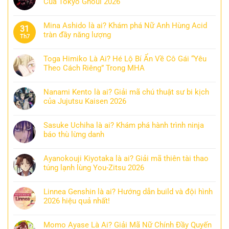
Của Tokyo Ghoul 2026
Mina Ashido là ai? Khám phá Nữ Anh Hùng Acid
31
tràn đầy năng lượng
Th7
Toga Himiko Là Ai? Hé Lộ Bí Ẩn Về Cô Gái “Yêu
Theo Cách Riêng” Trong MHA
Nanami Kento là ai? Giải mã chú thuật sư bi kịch
của Jujutsu Kaisen 2026
Sasuke Uchiha là ai? Khám phá hành trình ninja
báo thù lừng danh
Ayanokouji Kiyotaka là ai? Giải mã thiên tài thao
túng lạnh lùng You-Zitsu 2026
Linnea Genshin là ai? Hướng dẫn build và đội hình
2026 hiệu quả nhất!
Momo Ayase Là Ai? Giải Mã Nữ Chính Đầy Quyến