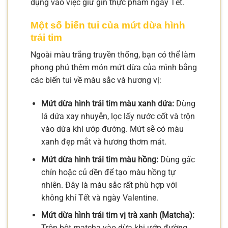
dụng vào việc giữ gìn thực phẩm ngày Tết.
Một số biến tui của mứt dừa hình
trái tim
Ngoài màu trắng truyền thống, bạn có thể làm
phong phú thêm món mứt dừa của mình bằng
các biến tui về màu sắc và hương vị:
Mứt dừa hình trái tim màu xanh dứa:
Dùng
lá dứa xay nhuyễn, lọc lấy nước cốt và trộn
vào dừa khi ướp đường. Mứt sẽ có màu
xanh đẹp mắt và hương thơm mát.
Mứt dừa hình trái tim màu hồng:
Dùng gấc
chín hoặc củ dền để tạo màu hồng tự
nhiên. Đây là màu sắc rất phù hợp với
không khí Tết và ngày Valentine.
Mứt dừa hình trái tim vị trà xanh (Matcha):
Trộn bột matcha vào dừa khi ướp đường.