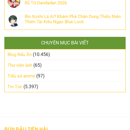
Rũ Từ Dandadan 2026
Rin Itoshi Là Ai? Khám Phá Chân Dung Thiếu Niên
Thiên Tài Kiêu Ngạo Blue Lock
CHUYÊN MỤC BÀI VIẾT
(10.456)
Blog Nấu Ăn
(65)
Thư viện ảnh
(97)
Tiểu sử anime
(5.397)
Tin Tức
BÚN ĐẬU TIẾN HẢI