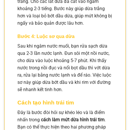
trắng. Cho các lát dừa đã cắt vào ngâm
khoảng 2-3 tiếng. Bước này giúp dừa trắng
hơn và loại bỏ bớt dầu dừa, giúp mứt không bị
ngấy và bảo quản được lâu hơn.
Bước 4: Luộc sơ qua dừa
Sau khi ngâm nước muối, bạn rửa sạch dừa
qua 2-3 lần nước lạnh. Đun sôi một nồi nước,
cho dừa vào luộc khoảng 5-7 phút. Khi thấy
nước trong nồi đục và nổi bọt dầu thì vớt dừa
ra, rửa lại bằng nước lạnh và để ráo. Việc luộc
sơ này giúp dừa bớt dầu và khi rim với đường
sẽ nhanh kết tinh hơn.
Cách tạo hình trái tim
Đây là bước đòi hỏi sự khéo léo và là điểm
nhấn trong
cách làm mứt dừa hình trái tim
.
Bạn có thể thực hiện theo hai phương pháp