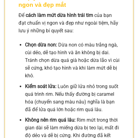
ngon và đẹp mắt
Để
cách làm mứt dừa hình trái tim
của bạn
đạt chuẩn vị ngon và đẹp như ngoài tiệm, hãy
lưu ý những bí quyết sau:
Chọn dừa non:
Dừa non có màu trắng ngà,
cùi dẻo, dễ tạo hình và ăn không bị dai.
Tránh chọn dừa quá già hoặc dừa lão vì cùi
sẽ cứng, khó tạo hình và khi làm mứt dễ bị
khô.
Kiểm soát lửa:
Luôn giữ lửa nhỏ trong suốt
quá trình rim. Nếu thấy đường bị caramel
hóa (chuyển sang màu nâu) nghĩa là bạn
đã để lửa quá lớn hoặc rim quá lâu.
Không nên rim quá lâu:
Rim mứt trong thời
gian dài sẽ làm miếng dừa bị teo lại, mất đi
độ dẻo và dễ bị cứng. Khi đường đã kết