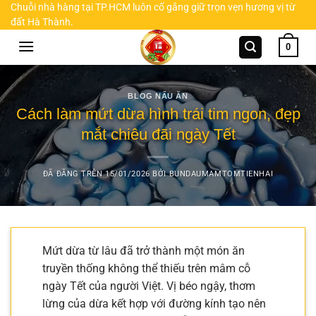
Chuyển
Chuỗi nhà hàng tại TP.HCM luôn cố gắng giữ trọn vẹn hương vị từ
đất Hà Thành.
đến
nội
0
dung
BLOG NẤU ĂN
Cách làm mứt dừa hình trái tim ngon, đẹp
mắt chiêu đãi ngày Tết
ĐÃ ĐĂNG TRÊN
15/01/2026
BỞI
BUNDAUMAMTOMTIENHAI
Mứt dừa từ lâu đã trở thành một món ăn
truyền thống không thể thiếu trên mâm cỗ
ngày Tết của người Việt. Vị béo ngậy, thơm
lừng của dừa kết hợp với đường kính tạo nên