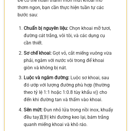
Để có thể hoàn thành món mứt khoai mỡ
thơm ngon, bạn cần thực hiện tuần tự các
bước sau:
Chuẩn bị nguyên liệu:
Chọn khoai mỡ tươi,
đường cát trắng, vôi tôi, và các dụng cụ
cần thiết.
Sơ chế khoai:
Gọt vỏ, cắt miếng vuông vừa
phải, ngâm với nước vôi trong để khoai
giòn và không bị nát.
Luộc và ngâm đường:
Luộc sơ khoai, sau
đó ướp với lượng đường phù hợp (thường
theo tỷ lệ 1:1 hoặc 1:0.8 tùy khẩu vị) cho
đến khi đường tan và thấm vào khoai.
Sên mứt:
Đun nhỏ lửa trong nồi inox, khuấy
đều tay直到 khi đường keo lại, bám trắng
quanh miếng khoai và khô ráo.