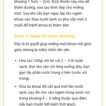
khoảng 1.5cm – 2cm. Kích thước này vừa dễ
thấm đường, vừa tạo hình đẹp cho miếng
mứt. Sau khi cắt, bạn ngay lập tức ngâm
khoai vào thau nước lạnh có pha sẵn một ít
muối để tránh khoai bị thâm đen.
Bước 2: Ngâm với nước vôi trong
Đây là bí quyết giúp miếng mứt khoai mỡ giòn
giòn, không bị mềm nhũn khi sên.
Hòa tan 100gr vôi tôi với 2 – 3 lít nước
sạch. Đợi cho cặn vôi lắng xuống đáy, bạn
gạn lấy phần nước trong ở trên (nước vôi
trong).
Rửa lại khoai đã cắt qua một lần nước
lạnh, sau đó cho vào ngâm trong nước vôi
trong khoảng 4 – 6 tiếng (hoặc qua đêm
nếu bạn muốn tiết kiệm thời gian).