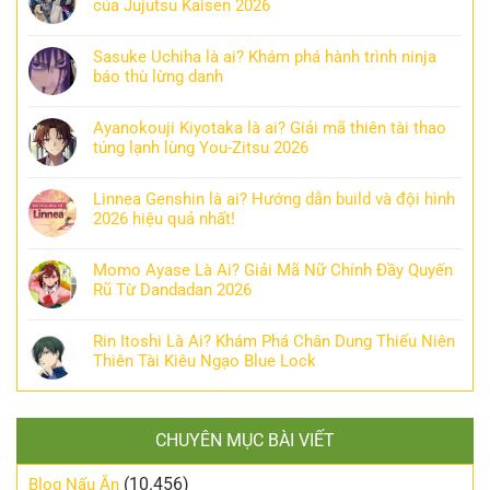
của Jujutsu Kaisen 2026
Sasuke Uchiha là ai? Khám phá hành trình ninja
báo thù lừng danh
Ayanokouji Kiyotaka là ai? Giải mã thiên tài thao
túng lạnh lùng You-Zitsu 2026
Linnea Genshin là ai? Hướng dẫn build và đội hình
2026 hiệu quả nhất!
Momo Ayase Là Ai? Giải Mã Nữ Chính Đầy Quyến
Rũ Từ Dandadan 2026
Rin Itoshi Là Ai? Khám Phá Chân Dung Thiếu Niên
Thiên Tài Kiêu Ngạo Blue Lock
CHUYÊN MỤC BÀI VIẾT
(10.456)
Blog Nấu Ăn