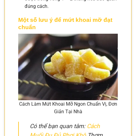
đúng cách.
Một số lưu ý để mứt khoai mỡ đạt
chuẩn
Cách Làm Mứt Khoai Mỡ Ngon Chuẩn Vị, Đơn
Giản Tại Nhà
Có thể bạn quan tâm:
Cách
Muối Đu Đủ Phơi Khô
Thơm