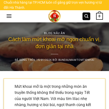
Chuyển
Chuỗi nhà hàng tại TP.HCM luôn cố gắng giữ trọn vẹn hương vị từ
đất Hà Thành.
đến
nội
0
dung
BLOG NẤU ĂN
Cách làm mứt khoai mỡ ngon chuẩn vị,
đơn giản tại nhà
ĐÃ ĐĂNG TRÊN
15/01/2026
BỞI
BUNDAUMAMTOMTIENHAI
Mứt khoai mỡ là một trong những món ăn
truyền thống không thể thiếu trong ngày Tết
của người Việt Nam. Với màu tím lilac nhẹ
nhàng, hương vị bùi bùi, ngọt thanh cùng kết