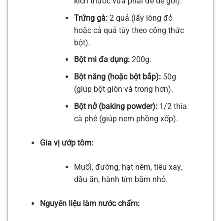
kích thước vừa phải để dễ gói).
Trứng gà:
2 quả (lấy lòng đỏ
hoặc cả quả tùy theo công thức
bột).
Bột mì đa dụng:
200g.
Bột năng (hoặc bột bắp):
50g
(giúp bột giòn và trong hơn).
Bột nở (baking powder):
1/2 thìa
cà phê (giúp nem phồng xốp).
Gia vị ướp tôm:
Muối, đường, hạt nêm, tiêu xay,
dầu ăn, hành tím băm nhỏ.
Nguyên liệu làm nước chấm: