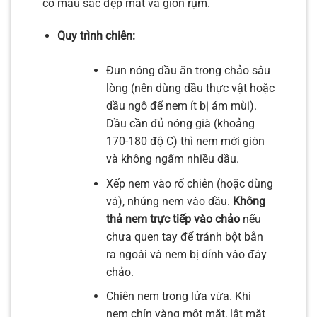
có màu sắc đẹp mắt và giòn rụm.
Quy trình chiên:
Đun nóng dầu ăn trong chảo sâu
lòng (nên dùng dầu thực vật hoặc
dầu ngô để nem ít bị ám mùi).
Dầu cần đủ nóng già (khoảng
170-180 độ C) thì nem mới giòn
và không ngấm nhiều dầu.
Xếp nem vào rổ chiên (hoặc dùng
vá), nhúng nem vào dầu.
Không
thả nem trực tiếp vào chảo
nếu
chưa quen tay để tránh bột bắn
ra ngoài và nem bị dính vào đáy
chảo.
Chiên nem trong lửa vừa. Khi
nem chín vàng một mặt, lật mặt