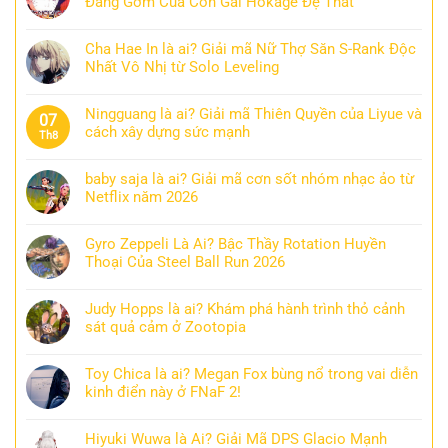
Đáng Gờm Của Con Gái Hokage Đệ Thất
Cha Hae In là ai? Giải mã Nữ Thợ Săn S-Rank Độc
Nhất Vô Nhị từ Solo Leveling
Ningguang là ai? Giải mã Thiên Quyền của Liyue và
07
cách xây dựng sức mạnh
Th8
baby saja là ai? Giải mã cơn sốt nhóm nhạc ảo từ
Netflix năm 2026
Gyro Zeppeli Là Ai? Bậc Thầy Rotation Huyền
Thoại Của Steel Ball Run 2026
Judy Hopps là ai? Khám phá hành trình thỏ cảnh
sát quả cảm ở Zootopia
Toy Chica là ai? Megan Fox bùng nổ trong vai diễn
kinh điển này ở FNaF 2!
Hiyuki Wuwa là Ai? Giải Mã DPS Glacio Mạnh