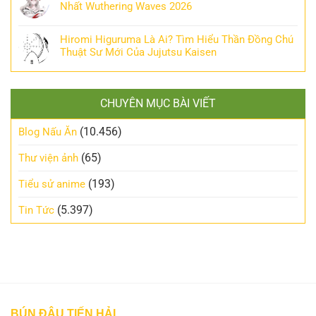
Nhất Wuthering Waves 2026
Hiromi Higuruma Là Ai? Tìm Hiểu Thần Đồng Chú
Thuật Sư Mới Của Jujutsu Kaisen
CHUYÊN MỤC BÀI VIẾT
(10.456)
Blog Nấu Ăn
(65)
Thư viện ảnh
(193)
Tiểu sử anime
(5.397)
Tin Tức
BÚN ĐẬU TIẾN HẢI