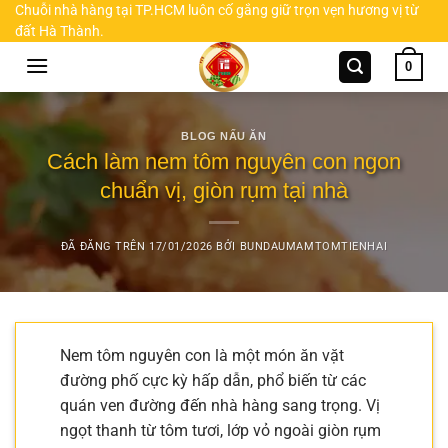
Chuyển
Chuỗi nhà hàng tại TP.HCM luôn cố gắng giữ trọn vẹn hương vị từ
đất Hà Thành.
đến
nội
0
dung
BLOG NẤU ĂN
Cách làm nem tôm nguyên con ngon
chuẩn vị, giòn rụm tại nhà
ĐÃ ĐĂNG TRÊN
17/01/2026
BỞI
BUNDAUMAMTOMTIENHAI
Nem tôm nguyên con là một món ăn vặt
đường phố cực kỳ hấp dẫn, phổ biến từ các
quán ven đường đến nhà hàng sang trọng. Vị
ngọt thanh từ tôm tươi, lớp vỏ ngoài giòn rụm