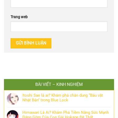
Trang web
BÀI VIẾT – KINH NGHIỆM
Itoshi Sae là ai? Khám phá chân dung “Báu vật
Nhật Bản” trong Blue Lock
Himawari Là Ai? Khám Phá Tiềm Năng Sức Mạnh
Đáng Gờm Của Con Gái Hokage Đệ Thất