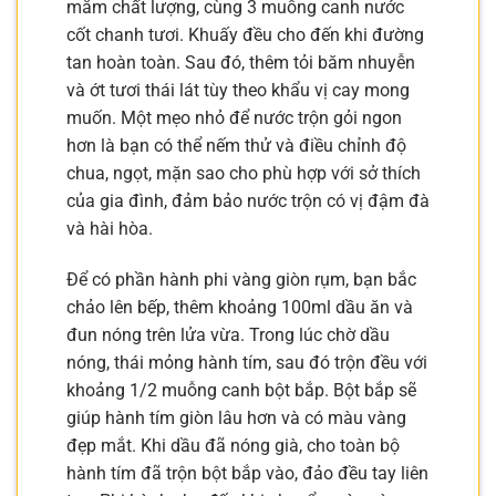
mắm chất lượng, cùng 3 muỗng canh nước
cốt chanh tươi. Khuấy đều cho đến khi đường
tan hoàn toàn. Sau đó, thêm tỏi băm nhuyễn
và ớt tươi thái lát tùy theo khẩu vị cay mong
muốn. Một mẹo nhỏ để nước trộn gỏi ngon
hơn là bạn có thể nếm thử và điều chỉnh độ
chua, ngọt, mặn sao cho phù hợp với sở thích
của gia đình, đảm bảo nước trộn có vị đậm đà
và hài hòa.
Để có phần hành phi vàng giòn rụm, bạn bắc
chảo lên bếp, thêm khoảng 100ml dầu ăn và
đun nóng trên lửa vừa. Trong lúc chờ dầu
nóng, thái mỏng hành tím, sau đó trộn đều với
khoảng 1/2 muỗng canh bột bắp. Bột bắp sẽ
giúp hành tím giòn lâu hơn và có màu vàng
đẹp mắt. Khi dầu đã nóng già, cho toàn bộ
hành tím đã trộn bột bắp vào, đảo đều tay liên