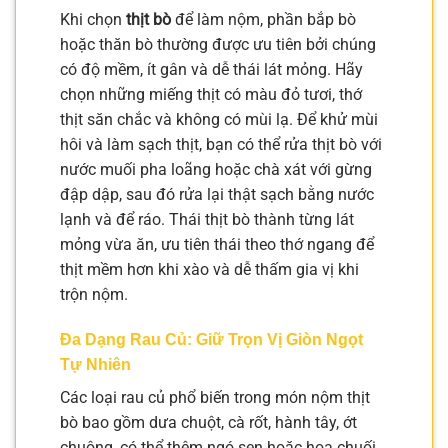
Khi chọn
thịt bò
để làm nộm, phần bắp bò
hoặc thăn bò thường được ưu tiên bởi chúng
có độ mềm, ít gân và dễ thái lát mỏng. Hãy
chọn những miếng thịt có màu đỏ tươi, thớ
thịt săn chắc và không có mùi lạ. Để khử mùi
hôi và làm sạch thịt, bạn có thể rửa thịt bò với
nước muối pha loãng hoặc chà xát với gừng
đập dập, sau đó rửa lại thật sạch bằng nước
lạnh và để ráo. Thái thịt bò thành từng lát
mỏng vừa ăn, ưu tiên thái theo thớ ngang để
thịt mềm hơn khi xào và dễ thấm gia vị khi
trộn nộm.
Đa Dạng Rau Củ: Giữ Trọn Vị Giòn Ngọt
Tự Nhiên
Các loại rau củ phổ biến trong món nộm thịt
bò bao gồm dưa chuột, cà rốt, hành tây, ớt
chuông, có thể thêm ngó sen hoặc hoa chuối