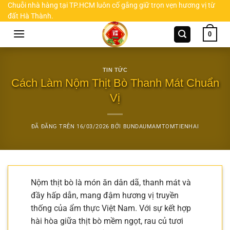
Chuyển
Chuỗi nhà hàng tại TP.HCM luôn cố gắng giữ trọn vẹn hương vị từ
đất Hà Thành.
đến
nội
0
dung
TIN TỨC
Cách Làm Nộm Thịt Bò Thanh Mát Chuẩn
Vị
ĐÃ ĐĂNG TRÊN
16/03/2026
BỞI
BUNDAUMAMTOMTIENHAI
Nộm thịt bò là món ăn dân dã, thanh mát và
đầy hấp dẫn, mang đậm hương vị truyền
thống của ẩm thực Việt Nam. Với sự kết hợp
hài hòa giữa thịt bò mềm ngọt, rau củ tươi