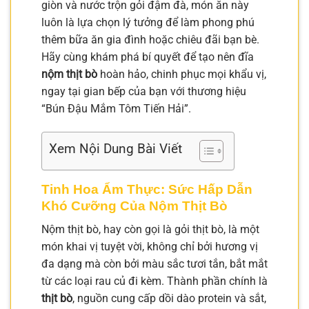
giòn và nước trộn gỏi đậm đà, món ăn này
luôn là lựa chọn lý tưởng để làm phong phú
thêm bữa ăn gia đình hoặc chiêu đãi bạn bè.
Hãy cùng khám phá bí quyết để tạo nên đĩa
nộm thịt bò
hoàn hảo, chinh phục mọi khẩu vị,
ngay tại gian bếp của bạn với thương hiệu
“Bún Đậu Mắm Tôm Tiến Hải”.
Xem Nội Dung Bài Viết
Tinh Hoa Ẩm Thực: Sức Hấp Dẫn
Khó Cưỡng Của Nộm Thịt Bò
Nộm thịt bò, hay còn gọi là gỏi thịt bò, là một
món khai vị tuyệt vời, không chỉ bởi hương vị
đa dạng mà còn bởi màu sắc tươi tắn, bắt mắt
từ các loại rau củ đi kèm. Thành phần chính là
thịt bò
, nguồn cung cấp dồi dào protein và sắt,