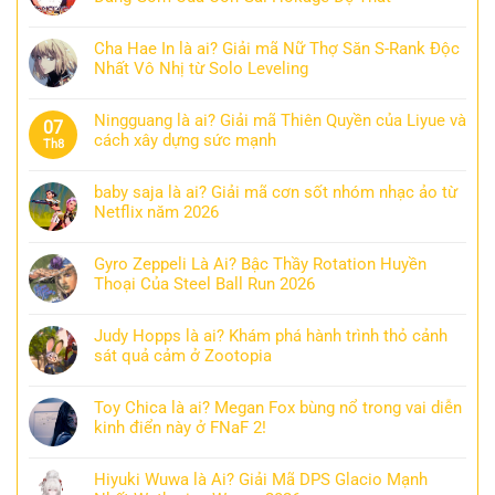
Cha Hae In là ai? Giải mã Nữ Thợ Săn S-Rank Độc
Nhất Vô Nhị từ Solo Leveling
Ningguang là ai? Giải mã Thiên Quyền của Liyue và
07
cách xây dựng sức mạnh
Th8
baby saja là ai? Giải mã cơn sốt nhóm nhạc ảo từ
Netflix năm 2026
Gyro Zeppeli Là Ai? Bậc Thầy Rotation Huyền
Thoại Của Steel Ball Run 2026
Judy Hopps là ai? Khám phá hành trình thỏ cảnh
sát quả cảm ở Zootopia
Toy Chica là ai? Megan Fox bùng nổ trong vai diễn
kinh điển này ở FNaF 2!
Hiyuki Wuwa là Ai? Giải Mã DPS Glacio Mạnh