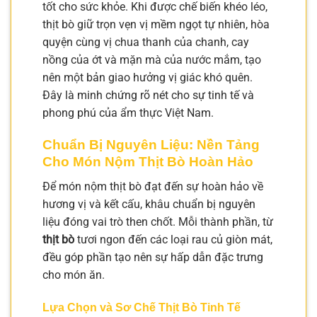
tốt cho sức khỏe. Khi được chế biến khéo léo,
thịt bò giữ trọn vẹn vị mềm ngọt tự nhiên, hòa
quyện cùng vị chua thanh của chanh, cay
nồng của ớt và mặn mà của nước mắm, tạo
nên một bản giao hưởng vị giác khó quên.
Đây là minh chứng rõ nét cho sự tinh tế và
phong phú của ẩm thực Việt Nam.
Chuẩn Bị Nguyên Liệu: Nền Tảng
Cho Món Nộm Thịt Bò Hoàn Hảo
Để món nộm thịt bò đạt đến sự hoàn hảo về
hương vị và kết cấu, khâu chuẩn bị nguyên
liệu đóng vai trò then chốt. Mỗi thành phần, từ
thịt bò
tươi ngon đến các loại rau củ giòn mát,
đều góp phần tạo nên sự hấp dẫn đặc trưng
cho món ăn.
Lựa Chọn và Sơ Chế Thịt Bò Tinh Tế