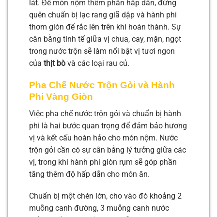
lát. Để món nộm thêm phần hấp dẫn, đừng
quên chuẩn bị lạc rang giã dập và hành phi
thơm giòn để rắc lên trên khi hoàn thành. Sự
cân bằng tinh tế giữa vị chua, cay, mặn, ngọt
trong nước trộn sẽ làm nổi bật vị tươi ngon
của
thịt bò
và các loại rau củ.
Pha Chế Nước Trộn Gỏi và Hành
Phi Vàng Giòn
Việc pha chế nước trộn gỏi và chuẩn bị hành
phi là hai bước quan trọng để đảm bảo hương
vị và kết cấu hoàn hảo cho món nộm. Nước
trộn gỏi cần có sự cân bằng lý tưởng giữa các
vị, trong khi hành phi giòn rụm sẽ góp phần
tăng thêm độ hấp dẫn cho món ăn.
Chuẩn bị một chén lớn, cho vào đó khoảng 2
muỗng canh đường, 3 muỗng canh nước