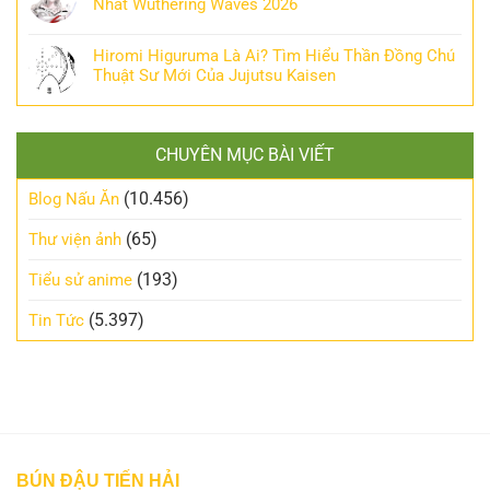
Nhất Wuthering Waves 2026
Hiromi Higuruma Là Ai? Tìm Hiểu Thần Đồng Chú
Thuật Sư Mới Của Jujutsu Kaisen
CHUYÊN MỤC BÀI VIẾT
(10.456)
Blog Nấu Ăn
(65)
Thư viện ảnh
(193)
Tiểu sử anime
(5.397)
Tin Tức
BÚN ĐẬU TIẾN HẢI