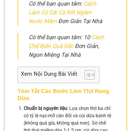
Có thể bạn quan tâm:
Cách
Làm Củ Cải Cà Rốt Ngâm
Nước Mắm
Đơn Giản Tại Nhà
Có thể bạn quan tâm: 10
Cách
Chế Biến Quả Gấc
Đơn Giản,
Ngon Miệng Tại Nhà
Xem Nội Dung Bài Viết
Tóm Tắt Các Bước Làm Thịt Rang
Dừa
Chuẩn bị nguyên liệu:
Lựa chọn thịt ba chỉ
có tỷ lệ nạc-mỡ cân đối và cùi dừa bánh tẻ
(không quá già, không quá non). Sơ chế
thịt thái miếng dày 1-1.5 cm, cùi dừa cạo