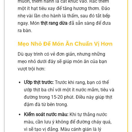
muốn, thêm hành lá cắt khúc vào. Rắc thêm
một ít hạt tiêu xay để tăng hương thơm. Đảo
nhẹ vài lần cho hành lá thấm, sau đó tắt bếp
ngay. Món
thịt rang dừa
đã sẵn sàng để đưa
ra bàn.
Mẹo Nhỏ Để Món Ăn Chuẩn Vị Hơn
Dù quy trình có vẻ đơn giản, nhưng những
mẹo nhỏ dưới đây sẽ giúp món ăn của bạn
vượt trội hơn:
Ướp thịt trước:
Trước khi rang, bạn có thể
ướp thịt ba chỉ với một ít nước mắm, tiêu và
đường trong 15-20 phút. Điều này giúp thịt
đậm đà từ bên trong.
Kiểm soát nước màu:
Khi tự thắng nước
màu, cần lưu ý không để đường cháy quá,
vì sẽ tạo vị đắng. Màu cánh gián là lý