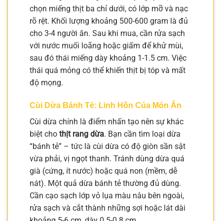
chọn miếng thịt ba chỉ dưới, có lớp mỡ và nạc
rõ rệt. Khối lượng khoảng 500-600 gram là đủ
cho 3-4 người ăn. Sau khi mua, cần rửa sạch
với nước muối loãng hoặc giấm để khử mùi,
sau đó thái miếng dày khoảng 1-1.5 cm. Việc
thái quá mỏng có thể khiến thịt bị tóp và mất
độ mọng.
Cùi Dừa Bánh Tẻ: Linh Hồn Của Món Ăn
Cùi dừa chính là điểm nhấn tạo nên sự khác
biệt cho
thịt rang dừa
. Bạn cần tìm loại dừa
“bánh tẻ” – tức là cùi dừa có độ giòn sần sật
vừa phải, vị ngọt thanh. Tránh dùng dừa quá
già (cứng, ít nước) hoặc quá non (mềm, dễ
nát). Một quả dừa bánh tẻ thường đủ dùng.
Cần cạo sạch lớp vỏ lụa màu nâu bên ngoài,
rửa sạch và cắt thành những sợi hoặc lát dài
khoảng 5-6 cm, dày 0.5-0.8 cm.