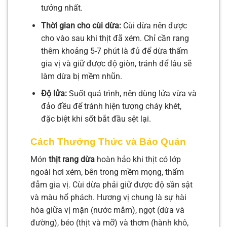
tưởng nhất.
Thời gian cho cùi dừa:
Cùi dừa nên được
cho vào sau khi thịt đã xém. Chỉ cần rang
thêm khoảng 5-7 phút là đủ để dừa thấm
gia vị và giữ được độ giòn, tránh để lâu sẽ
làm dừa bị mềm nhũn.
Độ lửa:
Suốt quá trình, nên dùng lửa vừa và
đảo đều để tránh hiện tượng cháy khét,
đặc biệt khi sốt bắt đầu sệt lại.
Cách Thưởng Thức và Bảo Quản
Món
thịt rang dừa
hoàn hảo khi thịt có lớp
ngoài hơi xém, bên trong mềm mọng, thấm
đẫm gia vị. Cùi dừa phải giữ được độ sần sật
và màu hổ phách. Hương vị chung là sự hài
hòa giữa vị mặn (nước mắm), ngọt (dừa và
đường), béo (thịt và mỡ) và thơm (hành khô,