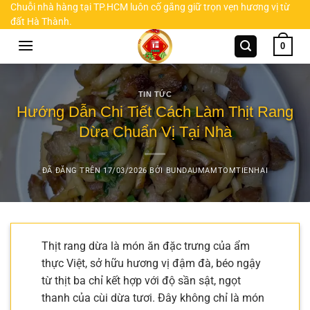
Chuyển
Chuỗi nhà hàng tại TP.HCM luôn cố gắng giữ trọn vẹn hương vị từ
đất Hà Thành.
đến
nội
0
dung
TIN TỨC
Hướng Dẫn Chi Tiết Cách Làm Thịt Rang
Dừa Chuẩn Vị Tại Nhà
ĐÃ ĐĂNG TRÊN
17/03/2026
BỞI
BUNDAUMAMTOMTIENHAI
Thịt rang dừa là món ăn đặc trưng của ẩm
thực Việt, sở hữu hương vị đậm đà, béo ngậy
từ thịt ba chỉ kết hợp với độ sần sật, ngọt
thanh của cùi dừa tươi. Đây không chỉ là món