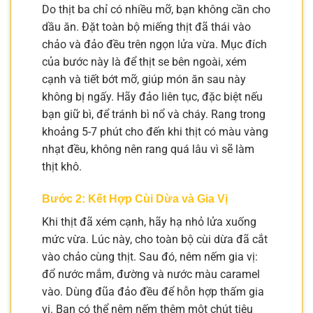
Do thịt ba chỉ có nhiều mỡ, bạn không cần cho
dầu ăn. Đặt toàn bộ miếng thịt đã thái vào
chảo và đảo đều trên ngọn lửa vừa. Mục đích
của bước này là để thịt se bên ngoài, xém
cạnh và tiết bớt mỡ, giúp món ăn sau này
không bị ngấy. Hãy đảo liên tục, đặc biệt nếu
bạn giữ bì, để tránh bì nổ và cháy. Rang trong
khoảng 5-7 phút cho đến khi thịt có màu vàng
nhạt đều, không nên rang quá lâu vì sẽ làm
thịt khô.
Bước 2: Kết Hợp Cùi Dừa và Gia Vị
Khi thịt đã xém cạnh, hãy hạ nhỏ lửa xuống
mức vừa. Lúc này, cho toàn bộ cùi dừa đã cắt
vào chảo cùng thịt. Sau đó, nêm nếm gia vị:
đổ nước mắm, đường và nước màu caramel
vào. Dùng đũa đảo đều để hỗn hợp thấm gia
vị. Bạn có thể nêm nếm thêm một chút tiêu