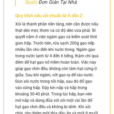
Sushi
Đơn Giản Tại Nhà
Quy trình nấu xôi chuẩn từ A đến Z
Xôi là thành phần nền tảng, nên cần được nấu
thật dẻo mịn, thơm và có độ dẻo vừa phải. Bí
quyết nằm ở việc ngâm gạo và kiểm soát thời
gian hấp. Trước tiên, rửa sạch 200g gạo nếp
nhiều lần cho đến khi nước trong. Ngâm gạo
trong nước lạnh từ 4 đến 6 tiếng, thậm chí qua
đêm để hạt gạo nở mềm hoàn toàn. Việc này
giúp gạo chín đều, không còn tâm hạt cứng ở
giữa. Sau khi ngâm, vớt gạo ra để ráo nước.
Đun sôi nước trong nồi hấp, sau đó đổ gạo
vào xửng hấp. Đậy kín nắp và hấp trong
khoảng 30-40 phút. Trong lúc hấp, bạn nên
mở nắp và dùng đũa xới xôi một vài lần để
hạt gạo chín đều và không bị dính. Khi xôi
chín, cho thêm một thìa dầu ăn và một ít muối