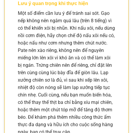
Lưu ý quan trọng khi thực hiện
Một số điểm cần lưu ý để tránh sai sót. Gạo
nếp không nên ngâm quá lâu (trên 8 tiếng) vì
có thể khiến xôi bị nhũn. Khi nấu xôi, nếu dùng
nồi cơm điện, hãy chọn chế độ nấu xôi nếu có,
hoặc nấu như cơm nhưng thêm chút nước.
Pate nên xào riêng, không nên để nguyên
miếng lớn lên xôi vì khó ăn và có thể làm xôi
bị ngán. Trứng chiên nên để riêng, chỉ đặt lên
trên cùng cùng lúc bày đĩa để giòn lâu. Lạp
xưởng chiên sơ là đủ, vì sau khi xếp lên xôi,
nhiệt độ còn nóng sẽ làm lạp xưởng tiếp tục
chín nhẹ. Cuối cùng, nếu bạn muốn biến hóa,
có thể thay thế thịt ba chỉ bằng xíu mại chiên,
hoặc thêm một chút tóp mỡ để tăng độ thơm
béo. Để khám phá thêm nhiều công thức ẩm
thực đa dạng và hữu ích cho cuộc sống hàng
ngày, bạn có thể truy cập