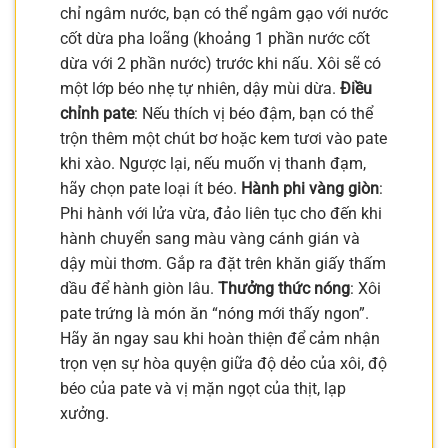
chỉ ngâm nước, bạn có thể ngâm gạo với nước
cốt dừa pha loãng (khoảng 1 phần nước cốt
dừa với 2 phần nước) trước khi nấu. Xôi sẽ có
một lớp béo nhẹ tự nhiên, dậy mùi dừa.
Điều
chỉnh pate
: Nếu thích vị béo đậm, bạn có thể
trộn thêm một chút bơ hoặc kem tươi vào pate
khi xào. Ngược lại, nếu muốn vị thanh đạm,
hãy chọn pate loại ít béo.
Hành phi vàng giòn
:
Phi hành với lửa vừa, đảo liên tục cho đến khi
hành chuyển sang màu vàng cánh gián và
dậy mùi thơm. Gắp ra đặt trên khăn giấy thấm
dầu để hành giòn lâu.
Thưởng thức nóng
: Xôi
pate trứng là món ăn “nóng mới thấy ngon”.
Hãy ăn ngay sau khi hoàn thiện để cảm nhận
trọn vẹn sự hòa quyện giữa độ dẻo của xôi, độ
béo của pate và vị mặn ngọt của thịt, lạp
xưởng.