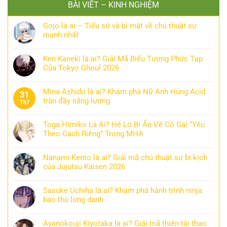
BÀI VIẾT – KINH NGHIỆM
Gojo là ai – Tiểu sử và bí mật về chú thuật sư
mạnh nhất
Ken Kaneki là ai? Giải Mã Biểu Tượng Phức Tạp
Của Tokyo Ghoul 2026
Mina Ashido là ai? Khám phá Nữ Anh Hùng Acid
31
tràn đầy năng lượng
Th7
Toga Himiko Là Ai? Hé Lộ Bí Ẩn Về Cô Gái “Yêu
Theo Cách Riêng” Trong MHA
Nanami Kento là ai? Giải mã chú thuật sư bi kịch
của Jujutsu Kaisen 2026
Sasuke Uchiha là ai? Khám phá hành trình ninja
báo thù lừng danh
Ayanokouji Kiyotaka là ai? Giải mã thiên tài thao