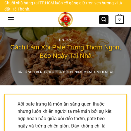
Chuyển
Chuỗi nhà hàng tại TP.HCM luôn cố gắng giữ trọn vẹn hương vị từ
đất Hà Thành.
đến
nội
0
dung
TIN TỨC
Cách Làm Xôi Pate Trứng Thơm Ngon,
Béo Ngậy Tại Nhà
ĐÃ ĐĂNG TRÊN
17/03/2026
BỞI
BUNDAUMAMTOMTIENHAI
Xôi pate trứng là món ăn sáng quen thuộc
nhưng luôn khiến người ta mê mẩn bởi sự kết
hợp hoàn hảo giữa xôi dẻo thơm, pate béo
ngậy và trứng chiên giòn. Đây không chỉ là