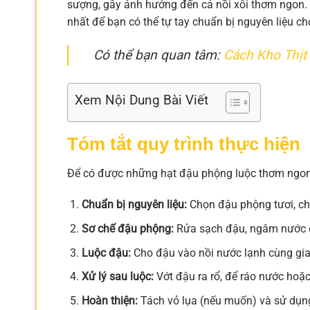
sượng, gây ảnh hưởng đến cả nồi xôi thơm ngon. 
nhất để bạn có thể tự tay chuẩn bị nguyên liệu ch
Có thể bạn quan tâm:
Cách Kho Thị
Xem Nội Dung Bài Viết
Tóm tắt quy trình thực hiện
Để có được những hạt đậu phộng luộc thơm ngon, 
Chuẩn bị nguyên liệu:
Chọn đậu phộng tươi, chắc
Sơ chế đậu phộng:
Rửa sạch đậu, ngâm nước đ
Luộc đậu:
Cho đậu vào nồi nước lạnh cùng gia v
Xử lý sau luộc:
Vớt đậu ra rổ, để ráo nước hoặc
Hoàn thiện:
Tách vỏ lụa (nếu muốn) và sử dụng