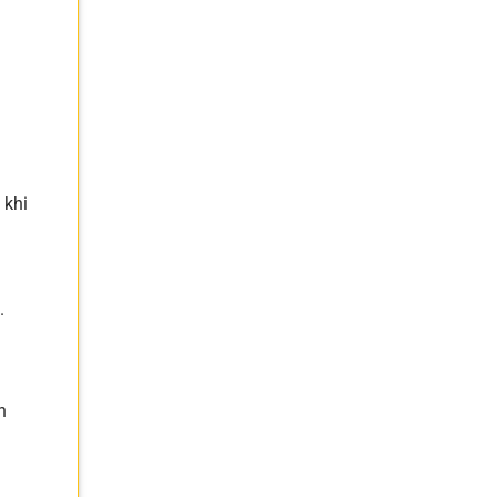
 khi
.
n