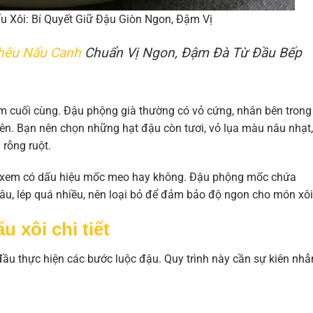
 Xôi: Bí Quyết Giữ Đậu Giòn Ngon, Đậm Vị
hêu Nấu Canh
Chuẩn Vị Ngon, Đậm Đà Từ Đầu Bếp
ối cùng. Đậu phộng già thường có vỏ cứng, nhân bên trong
hiên. Bạn nên chọn những hạt đậu còn tươi, vỏ lụa màu nâu nhạt,
 rỗng ruột.
ỹ xem có dấu hiệu mốc meo hay không. Đậu phộng mốc chứa
 sâu, lép quá nhiều, nên loại bỏ để đảm bảo độ ngon cho món xôi
 xôi chi tiết
đầu thực hiện các bước luộc đậu. Quy trình này cần sự kiên nhẫ