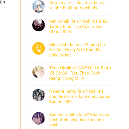
uẩn
Gojo là ai – Tiểu sử và bí mật
về chú thuật sư mạnh nhất
Ken Kaneki là ai? Giải Mã Biểu
Tượng Phức Tạp Của Tokyo
Ghoul 2026
Mina Ashido là ai? Khám phá
31
Nữ Anh Hùng Acid tràn đầy
Th7
năng lượng
Toga Himiko Là Ai? Hé Lộ Bí Ẩn
Về Cô Gái “Yêu Theo Cách
Riêng” Trong MHA
Nanami Kento là ai? Giải mã
chú thuật sư bi kịch của Jujutsu
Kaisen 2026
Sasuke Uchiha là ai? Khám phá
hành trình ninja báo thù lừng
danh