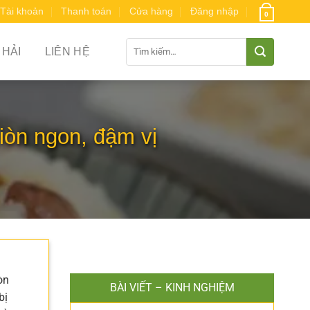
Tài khoản
Thanh toán
Cửa hàng
Đăng nhập
0
Tìm
 HẢI
LIÊN HỆ
kiếm:
iòn ngon, đậm vị
òn
BÀI VIẾT – KINH NGHIỆM
bị