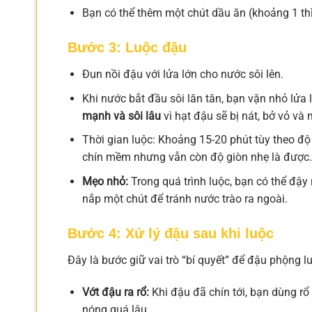
Bạn có thể thêm một chút dầu ăn (khoảng 1 thì
Bước 3: Luộc đậu
Đun nồi đậu với lửa lớn cho nước sôi lên.
Khi nước bắt đầu sôi lăn tăn, bạn vặn nhỏ lửa lạ
mạnh và sôi lâu
vì hạt đậu sẽ bị nát, bở vỏ và 
Thời gian luộc: Khoảng 15-20 phút tùy theo đ
chín mềm nhưng vẫn còn độ giòn nhẹ là được.
Mẹo nhỏ:
Trong quá trình luộc, bạn có thể đậy
nắp một chút để tránh nước trào ra ngoài.
Bước 4: Xử lý đậu sau khi luộc
Đây là bước giữ vai trò “bí quyết” để đậu phộng l
Vớt đậu ra rổ:
Khi đậu đã chín tới, bạn dùng rổ
nóng quá lâu.