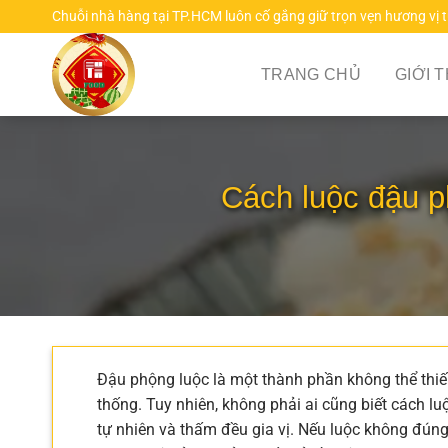
Chuyển
Chuỗi nhà hàng tại TP.HCM luôn cố gắng giữ trọn vẹn hương vị 
đến
nội
TRANG CHỦ
GIỚI 
dung
Cách luộc đậu p
Đậu phộng luộc là một thành phần không thể thiế
thống. Tuy nhiên, không phải ai cũng biết cách l
tự nhiên và thấm đều gia vị. Nếu luộc không đúng