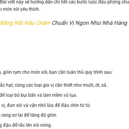
Bài viết này sẽ hướng dẫn chi tiết các bước luộc đậu phộng ch
o món xôi yêu thích.
t Bằng Nồi Nấu Chậm
Chuẩn Vị Ngon Như Nhà Hàng
giòn rụm cho món xôi, bạn cần tuân thủ quy trình sau:
 hạt, cùng các loại gia vị cần thiết như muối, ớt, sả.
ể loại bỏ bụi bẩn và làm mềm vỏ lụa.
ị, đun sôi và vặn nhỏ lửa để đậu chín từ từ.
 rang sơ lại để tăng độ giòn.
 đậu để rắc lên xôi nóng.