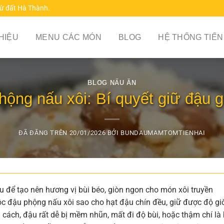
từ đất Hà Thành.
THIỆU
MENU CÁC MÓN
BLOG
HỆ THỐNG TIẾN
BLOG NẤU ĂN
hộng nấu xôi: Bí quyết giữ đậu g
ĐÃ ĐĂNG TRÊN
20/01/2026
BỞI
BUNDAUMAMTOMTIENHAI
u để tạo nên hương vị bùi béo, giòn ngon cho món xôi truyền
uộc đậu phộng nấu xôi sao cho hạt đậu chín đều, giữ được độ gi
 cách, đậu rất dễ bị mềm nhũn, mất đi độ bùi, hoặc thậm chí là 