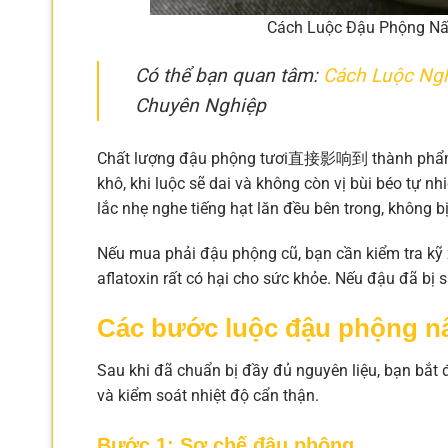
Cách Luộc Đậu Phộng Nấu
Có thể bạn quan tâm:
Cách Luộc Ng
Chuyên Nghiệp
Chất lượng đậu phộng tươi直接影响到 thành phẩm cu
khô, khi luộc sẽ dai và không còn vị bùi béo tự n
lắc nhẹ nghe tiếng hạt lăn đều bên trong, không bị
Nếu mua phải đậu phộng cũ, bạn cần kiểm tra k
aflatoxin rất có hại cho sức khỏe. Nếu đậu đã bị
Các bước luộc đậu phộng nấu
Sau khi đã chuẩn bị đầy đủ nguyên liệu, bạn bắt 
và kiểm soát nhiệt độ cẩn thận.
Bước 1: Sơ chế đậu phộng