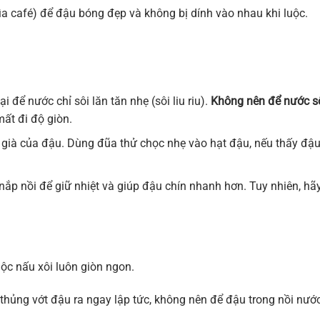
a café) để đậu bóng đẹp và không bị dính vào nhau khi luộc.
i để nước chỉ sôi lăn tăn nhẹ (sôi liu riu).
Không nên để nước s
mất đi độ giòn.
ộ già của đậu. Dùng đũa thử chọc nhẹ vào hạt đậu, nếu thấy đậ
 nắp nồi để giữ nhiệt và giúp đậu chín nhanh hơn. Tuy nhiên, hã
uộc nấu xôi luôn giòn ngon.
 thủng vớt đậu ra ngay lập tức, không nên để đậu trong nồi nướ