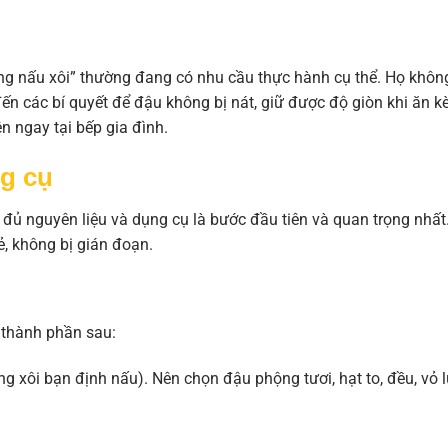
ng nấu xôi” thường đang có nhu cầu thực hành cụ thể. Họ khôn
ến các bí quyết để đậu không bị nát, giữ được độ giòn khi ăn 
ện ngay tại bếp gia đình.
ng cụ
y đủ nguyên liệu và dụng cụ là bước đầu tiên và quan trọng nhất
ẻ, không bị gián đoạn.
 thành phần sau:
g xôi bạn định nấu). Nên chọn đậu phộng tươi, hạt to, đều, vỏ 