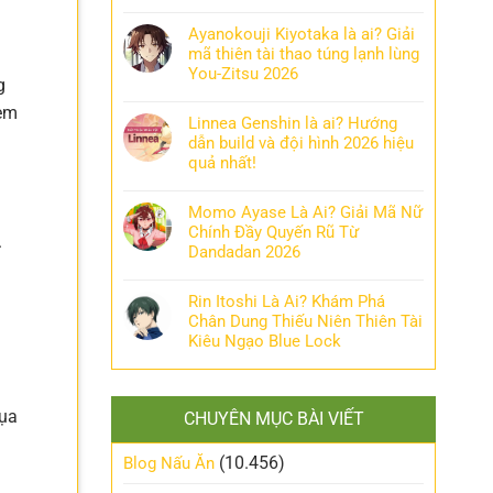
Ayanokouji Kiyotaka là ai? Giải
mã thiên tài thao túng lạnh lùng
You-Zitsu 2026
g
kèm
Linnea Genshin là ai? Hướng
dẫn build và đội hình 2026 hiệu
quả nhất!
Momo Ayase Là Ai? Giải Mã Nữ
Chính Đầy Quyến Rũ Từ
.
Dandadan 2026
Rin Itoshi Là Ai? Khám Phá
Chân Dung Thiếu Niên Thiên Tài
Kiêu Ngạo Blue Lock
lụa
CHUYÊN MỤC BÀI VIẾT
(10.456)
Blog Nấu Ăn