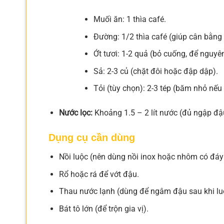
Muối ăn: 1 thìa café.
Đường: 1/2 thìa café (giúp cân bằng
Ớt tươi: 1-2 quả (bỏ cuống, để nguyên
Sả: 2-3 củ (chặt đôi hoặc đập dập).
Tỏi (tùy chọn): 2-3 tép (băm nhỏ nế
Nước lọc:
Khoảng 1.5 – 2 lít nước (đủ ngập đậ
Dụng cụ cần dùng
Nồi luộc (nên dùng nồi inox hoặc nhôm có đáy
Rổ hoặc rá để vớt đậu.
Thau nước lạnh (dùng để ngâm đậu sau khi luộ
Bát tô lớn (để trộn gia vị).