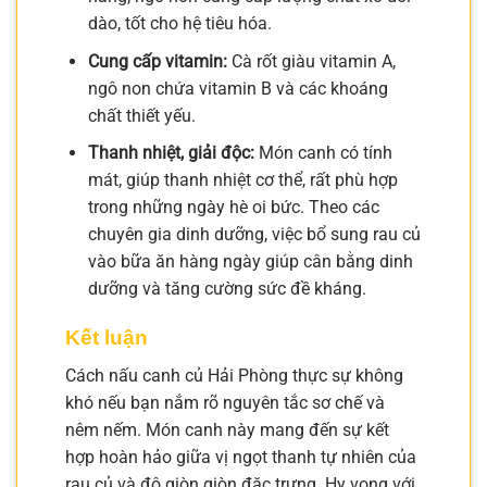
dào, tốt cho hệ tiêu hóa.
Cung cấp vitamin:
Cà rốt giàu vitamin A,
ngô non chứa vitamin B và các khoáng
chất thiết yếu.
Thanh nhiệt, giải độc:
Món canh có tính
mát, giúp thanh nhiệt cơ thể, rất phù hợp
trong những ngày hè oi bức. Theo các
chuyên gia dinh dưỡng, việc bổ sung rau củ
vào bữa ăn hàng ngày giúp cân bằng dinh
dưỡng và tăng cường sức đề kháng.
Kết luận
Cách nấu canh củ Hải Phòng thực sự không
khó nếu bạn nắm rõ nguyên tắc sơ chế và
nêm nếm. Món canh này mang đến sự kết
hợp hoàn hảo giữa vị ngọt thanh tự nhiên của
rau củ và độ giòn giòn đặc trưng. Hy vọng với