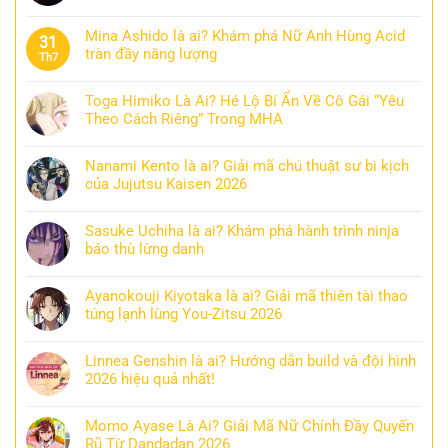
Mina Ashido là ai? Khám phá Nữ Anh Hùng Acid
31
tràn đầy năng lượng
Th7
Toga Himiko Là Ai? Hé Lộ Bí Ẩn Về Cô Gái “Yêu
Theo Cách Riêng” Trong MHA
Nanami Kento là ai? Giải mã chú thuật sư bi kịch
của Jujutsu Kaisen 2026
Sasuke Uchiha là ai? Khám phá hành trình ninja
báo thù lừng danh
Ayanokouji Kiyotaka là ai? Giải mã thiên tài thao
túng lạnh lùng You-Zitsu 2026
Linnea Genshin là ai? Hướng dẫn build và đội hình
2026 hiệu quả nhất!
Momo Ayase Là Ai? Giải Mã Nữ Chính Đầy Quyến
Rũ Từ Dandadan 2026