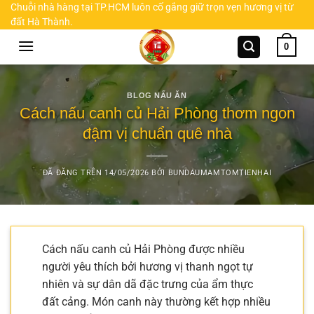
Chuyển
Chuỗi nhà hàng tại TP.HCM luôn cố gắng giữ trọn vẹn hương vị từ
đất Hà Thành.
đến
nội
0
dung
BLOG NẤU ĂN
Cách nấu canh củ Hải Phòng thơm ngon
đậm vị chuẩn quê nhà
ĐÃ ĐĂNG TRÊN
14/05/2026
BỞI
BUNDAUMAMTOMTIENHAI
Cách nấu canh củ Hải Phòng được nhiều
người yêu thích bởi hương vị thanh ngọt tự
nhiên và sự dân dã đặc trưng của ẩm thực
đất cảng. Món canh này thường kết hợp nhiều