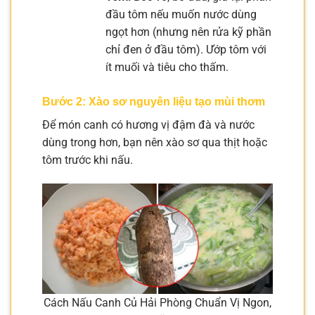
đầu tôm nếu muốn nước dùng
ngọt hơn (nhưng nên rửa kỹ phần
chỉ đen ở đầu tôm). Ướp tôm với
ít muối và tiêu cho thấm.
Bước 2: Xào sơ nguyên liệu tạo mùi thơm
Để món canh có hương vị đậm đà và nước
dùng trong hơn, bạn nên xào sơ qua thịt hoặc
tôm trước khi nấu.
Cách Nấu Canh Củ Hải Phòng Chuẩn Vị Ngon,