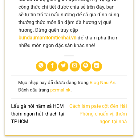
công thức chi tiết được chia sẻ trên đây, bạn
sẽ tự tin trổ tài nấu nướng để cả gia đình cùng
thưởng thức món ăn đậm đà hương vị quê
hương. Đừng quên truy cập
bundaumamtomtienhai.vn
để khám phá thêm
nhiều món ngon đặc sản khác nhé!
Mục nhập này đã được đăng trong
Blog Nấu Ăn
.
Đánh dấu trang
permalink
.
Lẩu gà nòi hầm sả HCM
Cách làm pate cột đèn Hải
thơm ngon hút khách tại
Phòng chuẩn vị, thơm
TP.HCM
ngon tại nhà