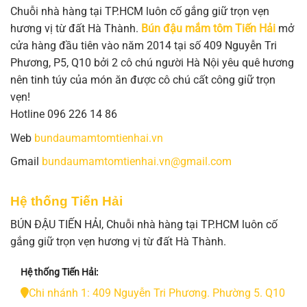
Chuỗi nhà hàng tại TP.HCM luôn cố gắng giữ trọn vẹn
hương vị từ đất Hà Thành.
Bún đậu mắm tôm Tiến Hải
mở
cửa hàng đầu tiên vào năm 2014 tại số 409 Nguyễn Tri
Phương, P5, Q10 bởi 2 cô chú người Hà Nội yêu quê hương
nên tinh túy của món ăn được cô chú cất công giữ trọn
vẹn!
Hotline 096 226 14 86
Web
bundaumamtomtienhai.vn
Gmail
bundaumamtomtienhai.vn@gmail.com
Hệ thống Tiến Hải
BÚN ĐẬU TIẾN HẢI, Chuỗi nhà hàng tại TP.HCM luôn cố
gắng giữ trọn vẹn hương vị từ đất Hà Thành.
Hệ thống Tiến Hải:
Chi nhánh 1: 409 Nguyễn Tri Phương. Phường 5. Q10