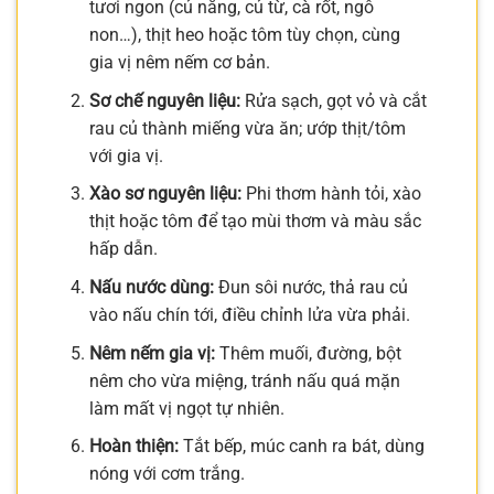
tươi ngon (củ năng, củ từ, cà rốt, ngô
non…), thịt heo hoặc tôm tùy chọn, cùng
gia vị nêm nếm cơ bản.
Sơ chế nguyên liệu:
Rửa sạch, gọt vỏ và cắt
rau củ thành miếng vừa ăn; ướp thịt/tôm
với gia vị.
Xào sơ nguyên liệu:
Phi thơm hành tỏi, xào
thịt hoặc tôm để tạo mùi thơm và màu sắc
hấp dẫn.
Nấu nước dùng:
Đun sôi nước, thả rau củ
vào nấu chín tới, điều chỉnh lửa vừa phải.
Nêm nếm gia vị:
Thêm muối, đường, bột
nêm cho vừa miệng, tránh nấu quá mặn
làm mất vị ngọt tự nhiên.
Hoàn thiện:
Tắt bếp, múc canh ra bát, dùng
nóng với cơm trắng.