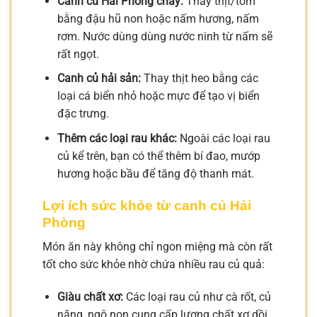
Canh củ Hải Phòng chay:
Thay thịt/tôm
bằng đậu hũ non hoặc nấm hương, nấm
rơm. Nước dùng dùng nước ninh từ nấm sẽ
rất ngọt.
Canh củ hải sản:
Thay thịt heo bằng các
loại cá biển nhỏ hoặc mực để tạo vị biển
đặc trưng.
Thêm các loại rau khác:
Ngoài các loại rau
củ kể trên, bạn có thể thêm bí đao, mướp
hương hoặc bầu để tăng độ thanh mát.
Lợi ích sức khỏe từ canh củ Hải
Phòng
Món ăn này không chỉ ngon miệng mà còn rất
tốt cho sức khỏe nhờ chứa nhiều rau củ quả:
Giàu chất xơ:
Các loại rau củ như cà rốt, củ
năng, ngô non cung cấp lượng chất xơ dồi