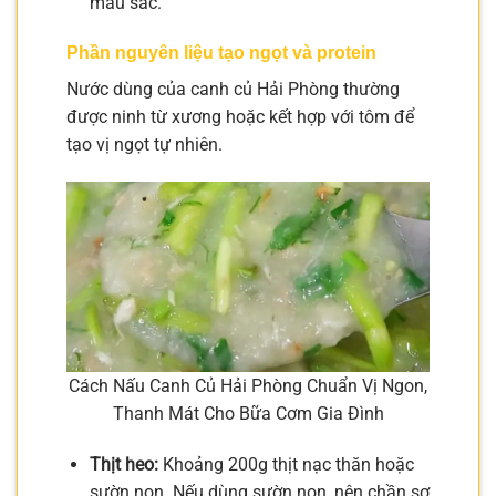
màu sắc.
Phần nguyên liệu tạo ngọt và protein
Nước dùng của canh củ Hải Phòng thường
được ninh từ xương hoặc kết hợp với tôm để
tạo vị ngọt tự nhiên.
Cách Nấu Canh Củ Hải Phòng Chuẩn Vị Ngon,
Thanh Mát Cho Bữa Cơm Gia Đình
Thịt heo:
Khoảng 200g thịt nạc thăn hoặc
sườn non. Nếu dùng sườn non, nên chần sơ