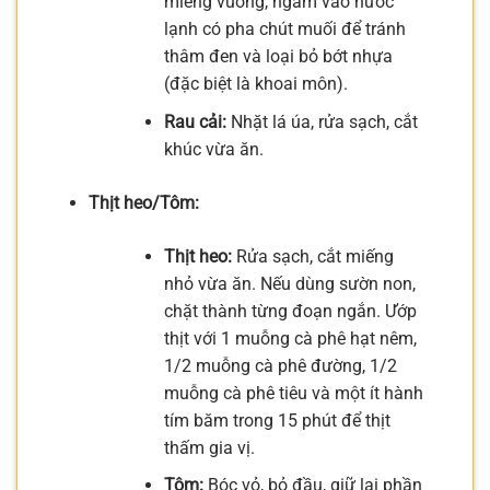
miếng vuông, ngâm vào nước
lạnh có pha chút muối để tránh
thâm đen và loại bỏ bớt nhựa
(đặc biệt là khoai môn).
Rau cải:
Nhặt lá úa, rửa sạch, cắt
khúc vừa ăn.
Thịt heo/Tôm:
Thịt heo:
Rửa sạch, cắt miếng
nhỏ vừa ăn. Nếu dùng sườn non,
chặt thành từng đoạn ngắn. Ướp
thịt với 1 muỗng cà phê hạt nêm,
1/2 muỗng cà phê đường, 1/2
muỗng cà phê tiêu và một ít hành
tím băm trong 15 phút để thịt
thấm gia vị.
Tôm:
Bóc vỏ, bỏ đầu, giữ lại phần