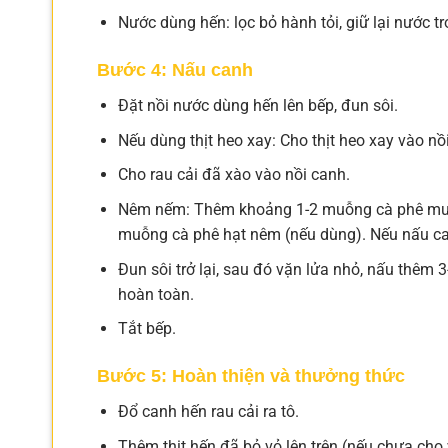
Nước dùng hến: lọc bỏ hành tỏi, giữ lại nước tr
Bước 4: Nấu canh
Đặt nồi nước dùng hến lên bếp, đun sôi.
Nếu dùng thịt heo xay: Cho thịt heo xay vào nồ
Cho rau cải đã xào vào nồi canh.
Nêm nếm: Thêm khoảng 1-2 muỗng cà phê muối 
muỗng cà phê hạt nêm (nếu dùng). Nếu nấu ca
Đun sôi trở lại, sau đó vặn lửa nhỏ, nấu thêm 3
hoàn toàn.
Tắt bếp.
Bước 5: Hoàn thiện và thưởng thức
Đổ canh hến rau cải ra tô.
Thêm thịt hến đã bỏ vỏ lên trên (nếu chưa cho 