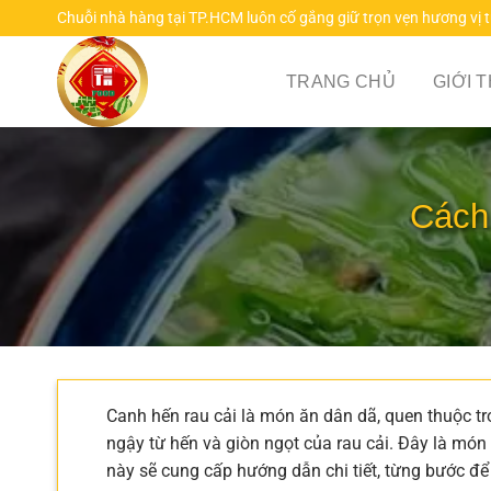
Chuyển
Chuỗi nhà hàng tại TP.HCM luôn cố gắng giữ trọn vẹn hương vị 
đến
nội
TRANG CHỦ
GIỚI 
dung
Cách 
Canh hến rau cải là món ăn dân dã, quen thuộc tr
ngậy từ hến và giòn ngọt của rau cải. Đây là món 
này sẽ cung cấp hướng dẫn chi tiết, từng bước để