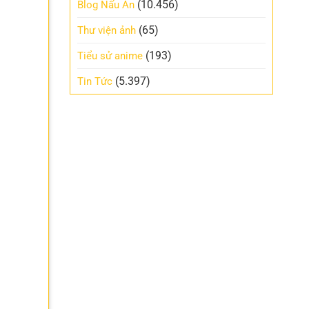
(10.456)
Blog Nấu Ăn
(65)
Thư viện ảnh
(193)
Tiểu sử anime
(5.397)
Tin Tức