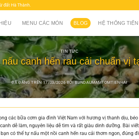
từ đất Hà Thành.
THIỆU
MENU CÁC MÓN
BLOG
HỆ THỐNG TIẾN
TIN TỨC
nấu canh hến rau cải chuẩn vị t
ĐÃ ĐĂNG TRÊN
17/03/2026
BỞI
BUNDAUMAMTOMTIENHAI
ong các bữa cơm gia đình Việt Nam với hương vị thanh dịu, béo
canh dễ làm, nguyên liệu dễ tìm và rất giàu dinh dưỡng. Bài viết
 bạn có thể tự nấu một nồi canh hến rau cải thơm ngon, đúng đ