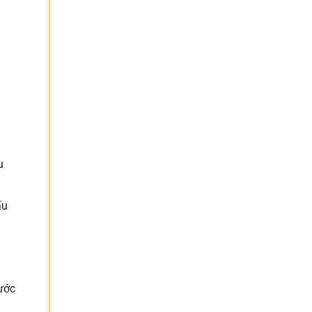
u
ấu
ước