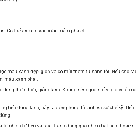
gon. Có thể ăn kèm với nước mắm pha ớt.
ược màu xanh đẹp, giòn và có mùi thơm từ hành tỏi. Nếu cho ra
ềm, màu xanh phai.
c dùng thơm hơn, giảm tanh. Không nêm quá nhiều gia vị lúc n
ùng hến đông lạnh, hãy rã đông trong tủ lạnh và sơ chế kỹ. Hến
 đúng.
 tự nhiên từ hến và rau. Tránh dùng quá nhiều hạt nêm hoặc n