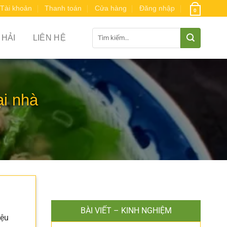
Tài khoản
Thanh toán
Cửa hàng
Đăng nhập
0
Tìm
 HẢI
LIÊN HỆ
kiếm:
ại nhà
BÀI VIẾT – KINH NGHIỆM
iệu