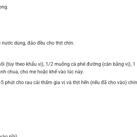
ong.
i nước dùng, đảo đều cho thịt chín.
(tùy theo khẩu vị), 1/2 muỗng cà phê đường (cân bằng vị), 1
nh chua, cho me hoặc khế vào lúc này.
-5 phút cho rau cải thấm gia vị và thịt hến (nếu đã cho vào) chí
vào nồi).