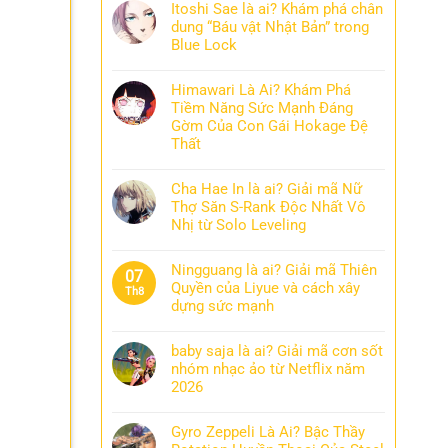
Itoshi Sae là ai? Khám phá chân
dung “Báu vật Nhật Bản” trong
Blue Lock
Himawari Là Ai? Khám Phá
Tiềm Năng Sức Mạnh Đáng
Gờm Của Con Gái Hokage Đệ
Thất
Cha Hae In là ai? Giải mã Nữ
Thợ Săn S-Rank Độc Nhất Vô
Nhị từ Solo Leveling
Ningguang là ai? Giải mã Thiên
07
Quyền của Liyue và cách xây
Th8
dựng sức mạnh
baby saja là ai? Giải mã cơn sốt
nhóm nhạc ảo từ Netflix năm
2026
Gyro Zeppeli Là Ai? Bậc Thầy