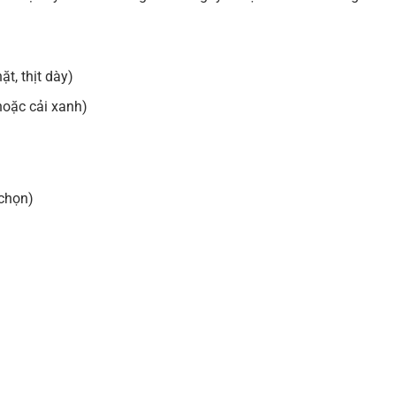
t, thịt dày)
 hoặc cải xanh)
 chọn)