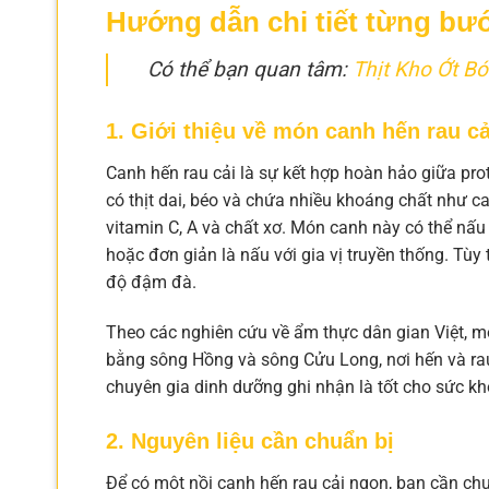
Hướng dẫn chi tiết từng bướ
Có thể bạn quan tâm:
Thịt Kho Ớt B
1. Giới thiệu về món canh hến rau cả
Canh hến rau cải là sự kết hợp hoàn hảo giữa prote
có thịt dai, béo và chứa nhiều khoáng chất như ca
vitamin C, A và chất xơ. Món canh này có thể nấu
hoặc đơn giản là nấu với gia vị truyền thống. Tùy
độ đậm đà.
Theo các nghiên cứu về ẩm thực dân gian Việt, 
bằng sông Hồng và sông Cửu Long, nơi hến và rau
chuyên gia dinh dưỡng ghi nhận là tốt cho sức kh
2. Nguyên liệu cần chuẩn bị
Để có một nồi canh hến rau cải ngon, bạn cần chu