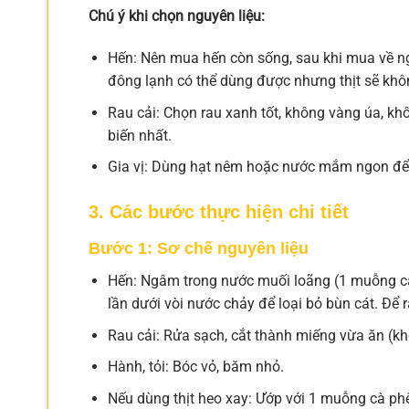
Chú ý khi chọn nguyên liệu:
Hến: Nên mua hến còn sống, sau khi mua về n
đông lạnh có thể dùng được nhưng thịt sẽ khô
Rau cải: Chọn rau xanh tốt, không vàng úa, khô
biến nhất.
Gia vị: Dùng hạt nêm hoặc nước mắm ngon để
3. Các bước thực hiện chi tiết
Bước 1: Sơ chế nguyên liệu
Hến: Ngâm trong nước muối loãng (1 muỗng cà
lần dưới vòi nước chảy để loại bỏ bùn cát. Để r
Rau cải: Rửa sạch, cắt thành miếng vừa ăn (kh
Hành, tỏi: Bóc vỏ, băm nhỏ.
Nếu dùng thịt heo xay: Ướp với 1 muỗng cà p