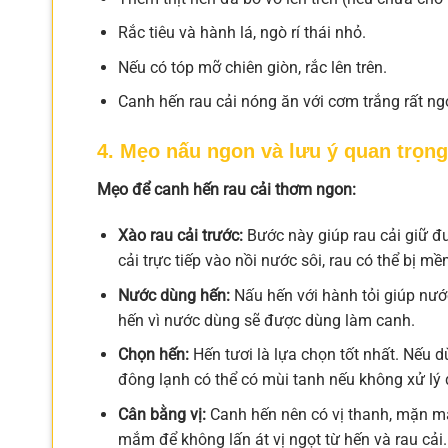
Rắc tiêu và hành lá, ngò rí thái nhỏ.
Nếu có tóp mỡ chiên giòn, rắc lên trên.
Canh hến rau cải nóng ăn với cơm trắng rất n
4. Mẹo nấu ngon và lưu ý quan trọng
Mẹo để canh hến rau cải thơm ngon:
Xào rau cải trước:
Bước này giúp rau cải giữ đ
cải trực tiếp vào nồi nước sôi, rau có thể bị m
Nước dùng hến:
Nấu hến với hành tỏi giúp nướ
hến vì nước dùng sẽ được dùng làm canh.
Chọn hến:
Hến tươi là lựa chọn tốt nhất. Nếu d
đông lạnh có thể có mùi tanh nếu không xử lý
Cân bằng vị:
Canh hến nên có vị thanh, mặn mà
mắm để không lấn át vị ngọt từ hến và rau cải.