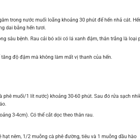
gâm trong nước muối loãng khoảng 30 phút để hến nhả cát. Hế
ng dai bằng hến tươi.
ng sâu bệnh. Rau cải bó xôi có lá xanh đậm, thân trắng là loại 
 tăng độ đậm mà không làm mất vị thanh của hến.
 phê muối/1 lít nước) khoảng 30-60 phút. Sau đó rửa sạch nhi
áo.
oảng 3-4cm). Có thể cắt dọc theo thân rau.
hê hạt nêm, 1/2 muỗng cà phê đường, tiêu và 1 muỗng dầu hào