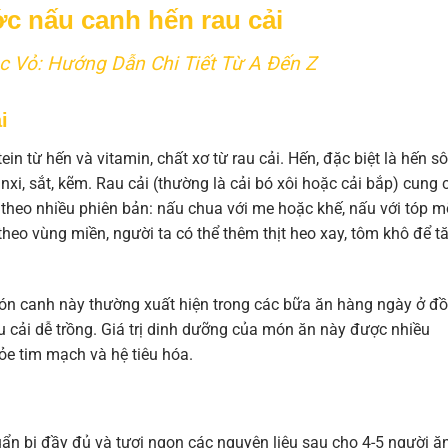
c nấu canh hến rau cải
óc Vỏ: Hướng Dẫn Chi Tiết Từ A Đến Z
i
in từ hến và vitamin, chất xơ từ rau cải. Hến, đặc biệt là hến s
nxi, sắt, kẽm. Rau cải (thường là cải bó xôi hoặc cải bắp) cung 
 theo nhiều phiên bản: nấu chua với me hoặc khế, nấu với tóp m
 theo vùng miền, người ta có thể thêm thịt heo xay, tôm khô để t
món canh này thường xuất hiện trong các bữa ăn hàng ngày ở đ
 cải dễ trồng. Giá trị dinh dưỡng của món ăn này được nhiều
ỏe tim mạch và hệ tiêu hóa.
ẩn bị đầy đủ và tươi ngon các nguyên liệu sau cho 4-5 người ăn