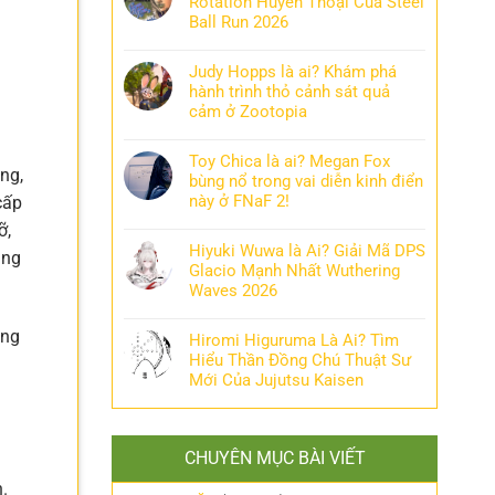
Rotation Huyền Thoại Của Steel
Ball Run 2026
Judy Hopps là ai? Khám phá
hành trình thỏ cảnh sát quả
cảm ở Zootopia
Toy Chica là ai? Megan Fox
ông,
bùng nổ trong vai diễn kinh điển
này ở FNaF 2!
cấp
ỡ,
Hiyuki Wuwa là Ai? Giải Mã DPS
ăng
Glacio Mạnh Nhất Wuthering
Waves 2026
ồng
Hiromi Higuruma Là Ai? Tìm
Hiểu Thần Đồng Chú Thuật Sư
Mới Của Jujutsu Kaisen
CHUYÊN MỤC BÀI VIẾT
.