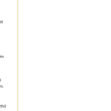
ới
ơm
ê
m.
 thử