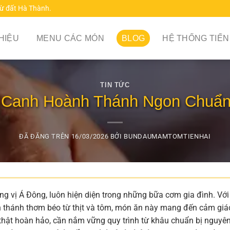
từ đất Hà Thành.
THIỆU
MENU CÁC MÓN
BLOG
HỆ THỐNG TIẾN
TIN TỨC
Canh Hoành Thánh Ngon Chuẩn 
ĐÃ ĐĂNG TRÊN
16/03/2026
BỞI
BUNDAUMAMTOMTIENHAI
 vị Á Đông, luôn hiện diện trong những bữa cơm gia đình. Với
 thánh thơm béo từ thịt và tôm, món ăn này mang đến cảm giá
 thật hoàn hảo, cần nắm vững quy trình từ khâu chuẩn bị nguyê