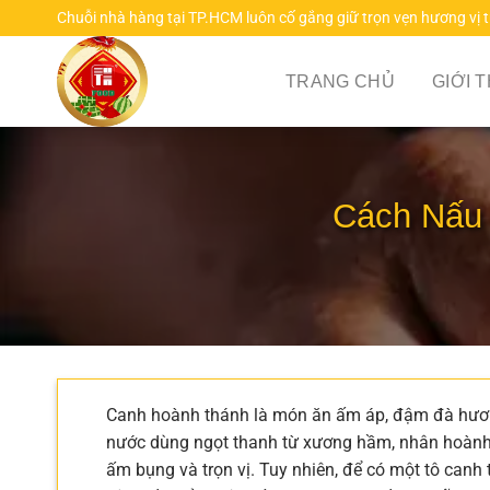
Chuyển
Chuỗi nhà hàng tại TP.HCM luôn cố gắng giữ trọn vẹn hương vị 
đến
nội
TRANG CHỦ
GIỚI 
dung
Cách Nấu 
Canh hoành thánh là món ăn ấm áp, đậm đà hương
nước dùng ngọt thanh từ xương hầm, nhân hoành
ấm bụng và trọn vị. Tuy nhiên, để có một tô canh