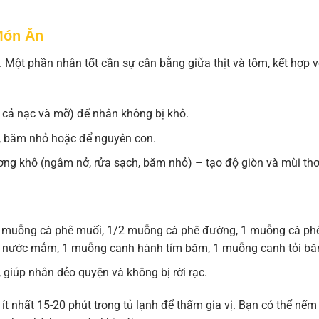
Món Ăn
 Một phần nhân tốt cần sự cân bằng giữa thịt và tôm, kết hợp v
có cả nạc và mỡ) để nhân không bị khô.
n, băm nhỏ hoặc để nguyên con.
ng khô (ngâm nở, rửa sạch, băm nhỏ) – tạo độ giòn và mùi th
 muỗng cà phê muối, 1/2 muỗng cà phê đường, 1 muỗng cà ph
h nước mắm, 1 muỗng canh hành tím băm, 1 muỗng canh tỏi bă
giúp nhân dẻo quyện và không bị rời rạc.
ít nhất 15-20 phút trong tủ lạnh để thấm gia vị. Bạn có thể nếm