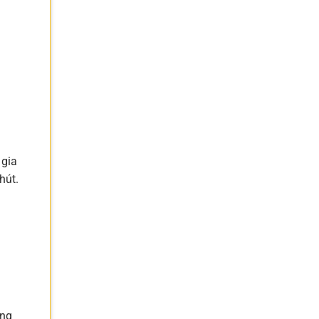
 gia
hút.
ông