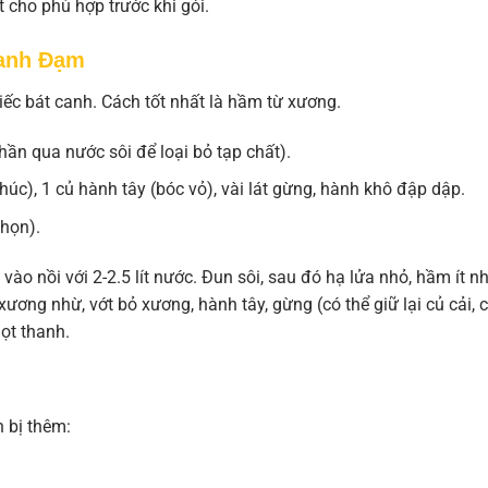
 cho phù hợp trước khi gói.
hanh Đạm
iếc bát canh. Cách tốt nhất là hầm từ xương.
n qua nước sôi để loại bỏ tạp chất).
 khúc), 1 củ hành tây (bóc vỏ), vài lát gừng, hành khô đập dập.
chọn).
ào nồi với 2-2.5 lít nước. Đun sôi, sau đó hạ lửa nhỏ, hầm ít n
xương nhừ, vớt bỏ xương, hành tây, gừng (có thể giữ lại củ cải, 
ọt thanh.
 bị thêm: