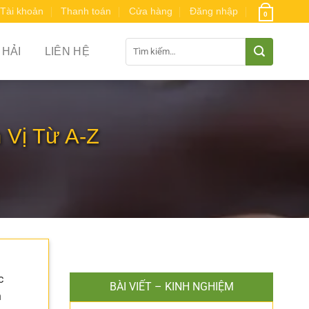
Tài khoản
Thanh toán
Cửa hàng
Đăng nhập
0
Tìm
 HẢI
LIÊN HỆ
kiếm:
Vị Từ A-Z
c
BÀI VIẾT – KINH NGHIỆM
n