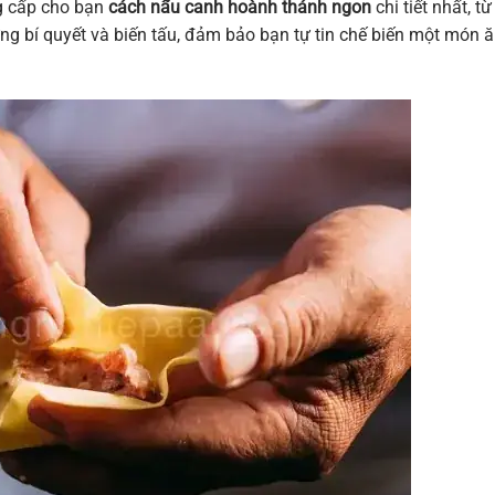
ng cấp cho bạn
cách nấu canh hoành thánh ngon
chi tiết nhất, từ
ững bí quyết và biến tấu, đảm bảo bạn tự tin chế biến một món 