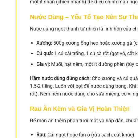
một ít nhân (chiên nhanh) để điều chỉnh mặn ngọt
Nước Dùng – Yếu Tố Tạo Nên Sự T
Nước dùng ngọt thanh tự nhiên là linh hồn của ch
Xương:
500g xương ống heo hoặc xương gà (chầ
Củ quả:
1 củ cải trắng, 1 củ cà rốt (gọt vỏ, cắt
Gia vị:
Muối, hạt nêm, một ít đường phèn (tùy 
Hầm nước dùng đúng cách:
Cho xương và củ quả v
1.5-2 tiếng. Luôn vớt bọt để nước dùng trong. Khi 
rốt). Nêm nếm nước dùng cho vừa miệng, có vị ng
Rau Ăn Kèm và Gia Vị Hoàn Thiện
Để món ăn thêm phần tươi mắt và hấp dẫn, chuẩn
Rau:
Cải ngọt hoặc tần ô (rửa sạch, cắt khúc).