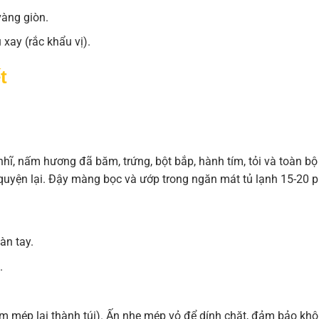
vàng giòn.
 xay (rắc khẩu vị).
t
hĩ, nấm hương đã băm, trứng, bột bắp, hành tím, tỏi và toàn bộ
 quyện lại. Đậy màng bọc và ướp trong ngăn mát tủ lạnh 15-20 p
àn tay.
.
úm mép lại thành túi). Ấn nhẹ mép vỏ để dính chặt, đảm bảo kh