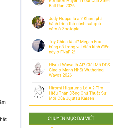
Rotation Huyền Thoại Của Steel
Ball Run 2026
Judy Hopps là ai? Khám phá
hành trình thỏ cảnh sát quả
cảm ở Zootopia
Toy Chica là ai? Megan Fox
bùng nổ trong vai diễn kinh điển
này ở FNaF 2!
Hiyuki Wuwa là Ai? Giải Mã DPS
Glacio Mạnh Nhất Wuthering
Waves 2026
Hiromi Higuruma Là Ai? Tìm
Hiểu Thần Đồng Chú Thuật Sư
Mới Của Jujutsu Kaisen
hầm
CHUYÊN MỤC BÀI VIẾT
nhất