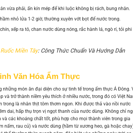
n vừa phải, ấn kín mép để khi luộc không bị rách, bung nhân.
ầm nhỏ lửa 1-2 giờ, thường xuyên vớt bọt để nước trong.
ín, xếp ra tô, chan nước dùng nóng, rắc hành lá, ngò rí, tỏi phi
 Ruốc Miền Tây
: Công Thức Chuẩn Và Hướng Dẫn
Tinh Văn Hóa Ẩm Thực
ng những món ăn đại diện cho sự tinh tế trong ẩm thực Á Đông. 
 và trở thành niềm yêu thích ở nhiều nước, trong đó có Việt N
n trong là nhân thịt tôm thơm ngon. Khi được thả vào nồi nước
 dai, hấp thụ trọn vị ngọt thanh của nước dùng. Không chỉ n
à các khoáng chất tốt, phù hợp cho mọi thành viên trong gia
hêm nấm, rau củ) và nước dùng (hầm từ xương heo, gà hoặc chay