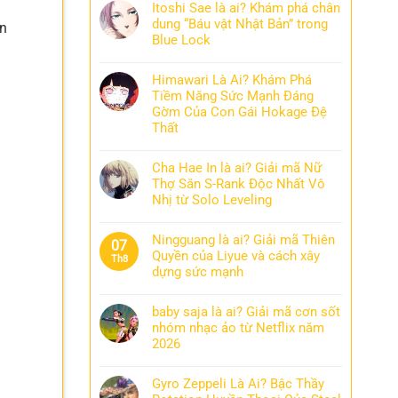
Itoshi Sae là ai? Khám phá chân
dung “Báu vật Nhật Bản” trong
ăn
Blue Lock
Himawari Là Ai? Khám Phá
Tiềm Năng Sức Mạnh Đáng
Gờm Của Con Gái Hokage Đệ
Thất
Cha Hae In là ai? Giải mã Nữ
Thợ Săn S-Rank Độc Nhất Vô
Nhị từ Solo Leveling
Ningguang là ai? Giải mã Thiên
07
Quyền của Liyue và cách xây
Th8
dựng sức mạnh
baby saja là ai? Giải mã cơn sốt
nhóm nhạc ảo từ Netflix năm
2026
Gyro Zeppeli Là Ai? Bậc Thầy