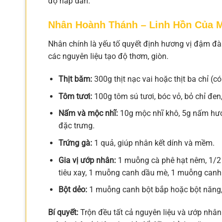
độ hấp dẫn.
Nhân Hoành Thánh – Linh Hồn Của 
Nhân chính là yếu tố quyết định hương vị đậm đà.
các nguyên liệu tạo độ thơm, giòn.
Thịt băm:
300g thịt nạc vai hoặc thịt ba chỉ (
Tôm tươi:
100g tôm sú tươi, bóc vỏ, bỏ chỉ đe
Nấm và mộc nhĩ:
10g mộc nhĩ khô, 5g nấm hươ
đặc trưng.
Trứng gà:
1 quả, giúp nhân kết dính và mềm.
Gia vị ướp nhân:
1 muỗng cà phê hạt nêm, 1/2
tiêu xay, 1 muỗng canh dầu mè, 1 muỗng can
Bột dẻo:
1 muỗng canh bột bắp hoặc bột năng, 
Bí quyết:
Trộn đều tất cả nguyên liệu và ướp nhân 