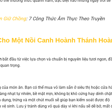
ó thể thưởng thức quanh năm, đặc biệt vào những ngày trời se
 Giữ Chồng
: 7 Công Thức Âm Thực Theo Truyền
Cho Một Nồi Canh Hoành Thánh Hoà
n
bắt đầu từ việc lựa chọn và chuẩn bị nguyên liệu tươi ngon, đ
 quan trọng.
 của món ăn. Bạn có thể mua vỏ làm sẵn ở siêu thị hoặc cửa h
àng nhạt tự nhiên, bề mặt mịn, không bị khô cứng hay dính chặ
đa dụng, trứng và một chút muối sẽ giúp bạn kiểm soát được độ
vệ sinh. Lưu ý tránh dùng vỏ quá dày vì khi nấu sẽ dễ bở, mất 