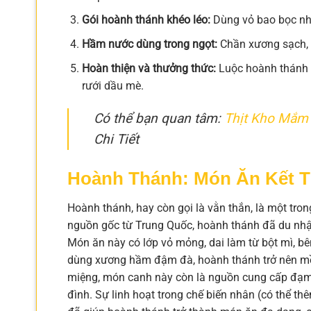
Gói hoành thánh khéo léo:
Dùng vỏ bao bọc nhâ
Hầm nước dùng trong ngọt:
Chần xương sạch, h
Hoàn thiện và thưởng thức:
Luộc hoành thánh ch
rưới dầu mè.
Có thể bạn quan tâm:
Thịt Kho Mắm
Chi Tiết
Hoành Thánh: Món Ăn Kết 
Hoành thánh, hay còn gọi là vằn thắn, là một tro
nguồn gốc từ Trung Quốc, hoành thánh đã du nhập
Món ăn này có lớp vỏ mỏng, dai làm từ bột mì, bê
dùng xương hầm đậm đà, hoành thánh trở nên mềm
miệng, món canh này còn là nguồn cung cấp đạm v
đình. Sự linh hoạt trong chế biến nhân (có thể t