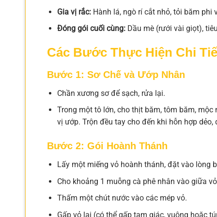
Gia vị rắc:
Hành lá, ngò rí cắt nhỏ, tỏi băm phi 
Đóng gói cuối cùng:
Dầu mè (rưới vài giọt), tiêu
Các Bước Thực Hiện Chi Tiế
Bước 1: Sơ Chế và Ướp Nhân
Chần xương sơ để sạch, rửa lại.
Trong một tô lớn, cho thịt băm, tôm băm, mộc n
vị ướp. Trộn đều tay cho đến khi hỗn hợp dẻo,
Bước 2: Gói Hoành Thánh
Lấy một miếng vỏ hoành thánh, đặt vào lòng b
Cho khoảng 1 muỗng cà phê nhân vào giữa vỏ
Thấm một chút nước vào các mép vỏ.
Gấp vỏ lại (có thể gấp tam giác, vuông hoặc t