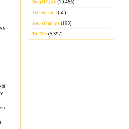
(10.456)
Blog Nấu Ăn
(65)
Thư viện ảnh
(193)
Tiểu sử anime
 và
(5.397)
Tin Tức
Với
am.
gon
)