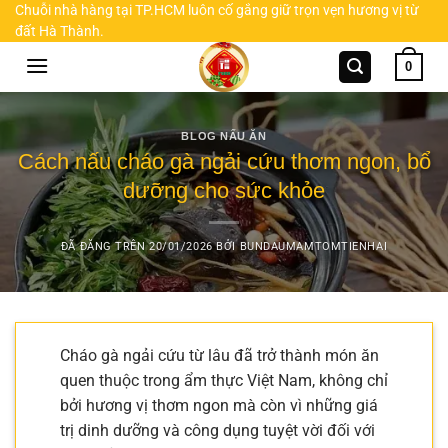
Chuyển
Chuỗi nhà hàng tại TP.HCM luôn cố gắng giữ trọn vẹn hương vị từ
đất Hà Thành.
đến
nội
0
dung
BLOG NẤU ĂN
Cách nấu cháo gà ngải cứu thơm ngon, bổ
dưỡng cho sức khỏe
ĐÃ ĐĂNG TRÊN
20/01/2026
BỞI
BUNDAUMAMTOMTIENHAI
Cháo gà ngải cứu từ lâu đã trở thành món ăn
quen thuộc trong ẩm thực Việt Nam, không chỉ
bởi hương vị thơm ngon mà còn vì những giá
trị dinh dưỡng và công dụng tuyệt vời đối với