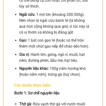
có thể dùng cả con hoặc chỉ phần ức, đùi
tùy sở thích.
Ngải cứu:
1 mớ lớn (khoảng 200-300g).
Nên chọn lá ngải cứu bánh tẻ (lá không
quá non cũng không quá già) vì lúc này lá
có vị thơm và không bị đắng gắt.
Gạo:
1 bát con gạo tẻ (hoặc có thể trộn
thêm một chút gạo nếp để cháo dẻo hơn).
Gia vị:
Hành tím, gừng, ngò rí, muối, hạt
nêm, đường phèn, dầu mè, hạt tiêu.
Nguyên liệu khác:
100g nấm hương khô
(hoặc nấm rơm), trứng gà (tuỳ chọn).
Các bước thực hiện
Bước 1: Sơ chế nguyên liệu
Thịt gà:
Rửa sạch thịt gà với nước muối