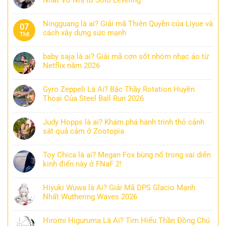
Ningguang là ai? Giải mã Thiên Quyền của Liyue và
07
cách xây dựng sức mạnh
Th8
baby saja là ai? Giải mã cơn sốt nhóm nhạc ảo từ
Netflix năm 2026
Gyro Zeppeli Là Ai? Bậc Thầy Rotation Huyền
Thoại Của Steel Ball Run 2026
Judy Hopps là ai? Khám phá hành trình thỏ cảnh
sát quả cảm ở Zootopia
Toy Chica là ai? Megan Fox bùng nổ trong vai diễn
kinh điển này ở FNaF 2!
Hiyuki Wuwa là Ai? Giải Mã DPS Glacio Mạnh
Nhất Wuthering Waves 2026
Hiromi Higuruma Là Ai? Tìm Hiểu Thần Đồng Chú