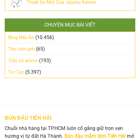
Thuật Sư Mới Của Jujutsu Kaisen
CHUYÊN MỤC BÀI VIẾT
(10.456)
Blog Nấu Ăn
(65)
Thư viện ảnh
(193)
Tiểu sử anime
(5.397)
Tin Tức
BÚN ĐẬU TIẾN HẢI
Chuỗi nhà hàng tại TP.HCM luôn cố gắng giữ trọn vẹn
hương vị từ đất Hà Thành.
Bún đậu mắm tôm Tiến Hải
mở