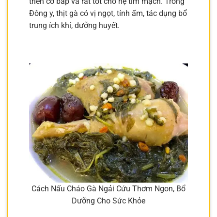
triển cơ bắp và rất tốt cho hệ tim mạch. Trong
Đông y, thịt gà có vị ngọt, tính ấm, tác dụng bổ
trung ích khí, dưỡng huyết.
Cách Nấu Cháo Gà Ngải Cứu Thơm Ngon, Bổ
Dưỡng Cho Sức Khỏe