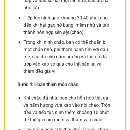
nắp và nấu sôi lại một lần nữa, sau đó hạ
nhỏ lửa.
Tiếp tục ninh gạo khoảng 30-40 phút cho
đến khi hạt gạo nở bung, mềm nhừ và tạo
thành hỗn hợp sền sệt (cháo).
Trong khi ninh cháo, bạn có thể chuẩn bị
một chảo nhỏ, phi thơm hành tím với dầu
mè, sau đó cho nấm hương và thịt gà đã
ướp vào xào sơ qua cho thịt săn lại và
thấm đều gia vị.
Bước 4: Hoàn thiện món cháo
Khi cháo đã nhừ, bạn cho hỗn hợp thịt gà
và nấm hương vừa xào vào nồi cháo. Trộn
đều và tiếp tục ninh thêm khoảng 10 phút
để thịt gà chín mềm và thấm vào cháo.
Cho phần ngải cứu thái nhỏ vào nồi cháo.