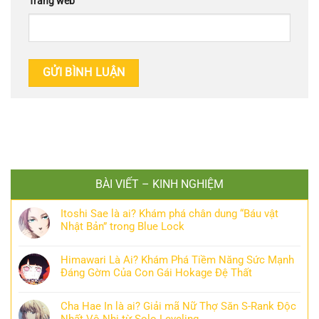
Trang web
BÀI VIẾT – KINH NGHIỆM
Itoshi Sae là ai? Khám phá chân dung “Báu vật
Nhật Bản” trong Blue Lock
Himawari Là Ai? Khám Phá Tiềm Năng Sức Mạnh
Đáng Gờm Của Con Gái Hokage Đệ Thất
Cha Hae In là ai? Giải mã Nữ Thợ Săn S-Rank Độc
Nhất Vô Nhị từ Solo Leveling