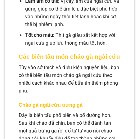
Làm ấm cơ thể:
Vị cay, ấm của ngải cứu và
gừng giúp cơ thể ấm lên, đặc biệt phù hợp
vào những ngày thời tiết lạnh hoặc khi cơ
thể bị nhiễm lạnh.
Tốt cho máu:
Thịt gà giàu sắt kết hợp với
ngải cứu giúp lưu thông máu tốt hơn.
Các biến tấu món cháo gà ngải cứu
Tùy vào sở thích và điều kiện nguyên liệu, bạn
có thể biến tấu món cháo gà ngải cứu theo
nhiều cách khác nhau để bữa ăn thêm phong
phú.
Cháo gà ngải cứu trứng gà
Đây là biến tấu phổ biến và bổ dưỡng hơn.
Sau khi cháo đã chín, bạn có thể đánh tan
một quả trứng gà rồi đổ từ từ vào nồi cháo
đang sôi, khuấy đều để tạo thành những sợi