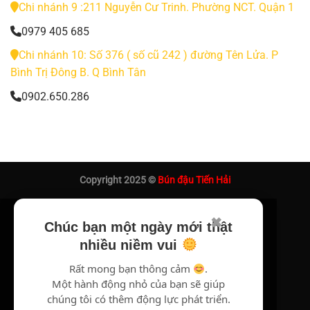
Chi nhánh 9 :211 Nguyễn Cư Trinh. Phường NCT. Quận 1
0979 405 685
Chi nhánh 10: Số 376 ( số cũ 242 ) đường Tên Lửa. P
Bình Trị Đông B. Q Bình Tân
0902.650.286
Copyright 2025 ©
Bún đậu Tiến Hải
✖
Chúc bạn một ngày mới thật
nhiều niềm vui
Rất mong bạn thông cảm
.
Một hành động nhỏ của bạn sẽ giúp
chúng tôi có thêm động lực phát triển.