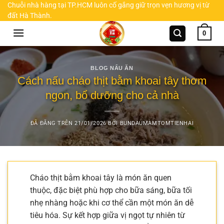
Chuyển
Chuỗi nhà hàng tại TP.HCM luôn cố gắng giữ trọn vẹn hương vị từ
đất Hà Thành.
đến
nội
0
dung
BLOG NẤU ĂN
Cách nấu cháo thịt bằm khoai tây thơm
ngon, bổ dưỡng cho cả nhà
ĐÃ ĐĂNG TRÊN
21/01/2026
BỞI
BUNDAUMAMTOMTIENHAI
Cháo thịt bằm khoai tây là món ăn quen
thuộc, đặc biệt phù hợp cho bữa sáng, bữa tối
nhẹ nhàng hoặc khi cơ thể cần một món ăn dễ
tiêu hóa. Sự kết hợp giữa vị ngọt tự nhiên từ