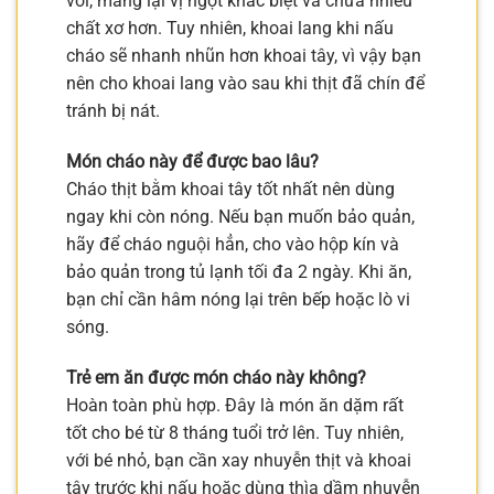
vời, mang lại vị ngọt khác biệt và chứa nhiều
chất xơ hơn. Tuy nhiên, khoai lang khi nấu
cháo sẽ nhanh nhũn hơn khoai tây, vì vậy bạn
nên cho khoai lang vào sau khi thịt đã chín để
tránh bị nát.
Món cháo này để được bao lâu?
Cháo thịt bằm khoai tây tốt nhất nên dùng
ngay khi còn nóng. Nếu bạn muốn bảo quản,
hãy để cháo nguội hẳn, cho vào hộp kín và
bảo quản trong tủ lạnh tối đa 2 ngày. Khi ăn,
bạn chỉ cần hâm nóng lại trên bếp hoặc lò vi
sóng.
Trẻ em ăn được món cháo này không?
Hoàn toàn phù hợp. Đây là món ăn dặm rất
tốt cho bé từ 8 tháng tuổi trở lên. Tuy nhiên,
với bé nhỏ, bạn cần xay nhuyễn thịt và khoai
tây trước khi nấu hoặc dùng thìa dầm nhuyễn