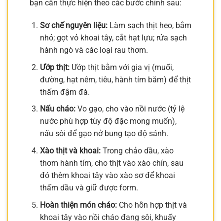
bạn cần thực hiện theo các bước chính sau:
Sơ chế nguyên liệu:
Làm sạch thịt heo, bằm
nhỏ; gọt vỏ khoai tây, cắt hạt lựu; rửa sạch
hành ngò và các loại rau thơm.
Ướp thịt:
Ướp thịt bằm với gia vị (muối,
đường, hạt nêm, tiêu, hành tím băm) để thịt
thấm đậm đà.
Nấu cháo:
Vo gạo, cho vào nồi nước (tỷ lệ
nước phù hợp tùy độ đặc mong muốn),
nấu sôi để gạo nở bung tạo độ sánh.
Xào thịt và khoai:
Trong chảo dầu, xào
thơm hành tím, cho thịt vào xào chín, sau
đó thêm khoai tây vào xào sơ để khoai
thấm dầu và giữ được form.
Hoàn thiện món cháo:
Cho hỗn hợp thịt và
khoai tây vào nồi cháo đang sôi, khuấy