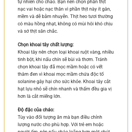
tự nhiên cho cháo. Bạn nên chọn phần thịt
nạc vai hoặc nạc thăn vì phần thịt này ít gân,
mềm và dễ bằm nhuyễn. Thịt heo tươi thường
có màu hồng nhạt, không có mùi hôi khó chịu
và sớ thịt săn chắc.
Chọn khoai tây chất lượng:
Khoai tây nên chọn loại khoai ruột vàng, nhiều
tinh bột, khi nấu chín sẽ bùi và thơm. Tránh
chọn khoai tây đã mọc mầm hoặc có vết
thâm đen vì khoai mọc mầm chứa độc tố
solanine gây hại cho sức khỏe. Khoai tây cắt
hạt lựu nhỏ sẽ chín nhanh và thấm đều gia vị
hơn là cắt miếng lớn.
Độ đặc của cháo:
Tùy vào đối tượng ăn mà bạn điều chỉnh
lượng nước cho phù hợp. Với trẻ em hoặc
người ốm, nên nấu cháo loãng hơn một chút