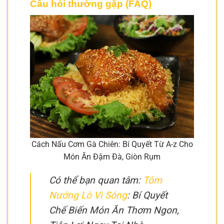
Câu hỏi thường gặp (FAQ)
Cách Nấu Cơm Gà Chiên: Bí Quyết Từ A-z Cho
Món Ăn Đậm Đà, Giòn Rụm
Có thể bạn quan tâm:
Tôm
Nướng Lò Vi Sóng
: Bí Quyết
Chế Biến Món Ăn Thơm Ngon,