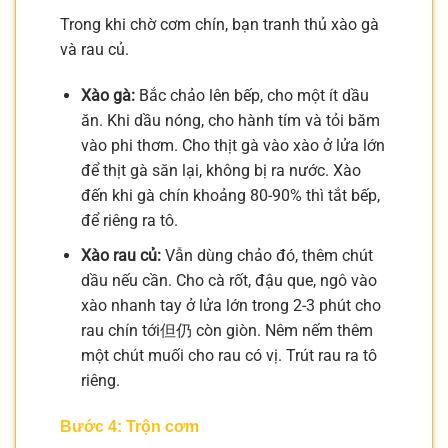
Trong khi chờ cơm chín, bạn tranh thủ xào gà
và rau củ.
Xào gà:
Bắc chảo lên bếp, cho một ít dầu
ăn. Khi dầu nóng, cho hành tím và tỏi băm
vào phi thơm. Cho thịt gà vào xào ở lửa lớn
để thịt gà săn lại, không bị ra nước. Xào
đến khi gà chín khoảng 80-90% thì tắt bếp,
để riêng ra tô.
Xào rau củ:
Vẫn dùng chảo đó, thêm chút
dầu nếu cần. Cho cà rốt, đậu que, ngô vào
xào nhanh tay ở lửa lớn trong 2-3 phút cho
rau chín tới但仍 còn giòn. Nêm nếm thêm
một chút muối cho rau có vị. Trút rau ra tô
riêng.
Bước 4: Trộn cơm