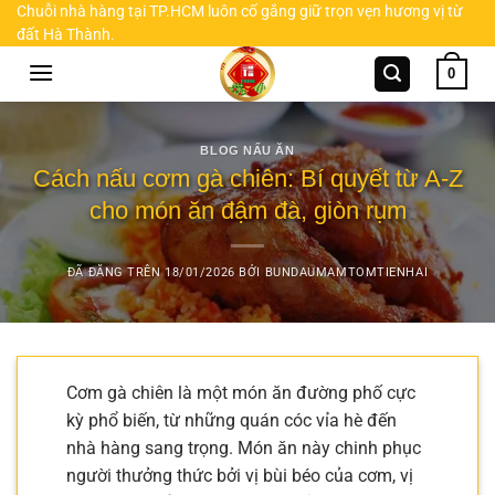
Chuyển
Chuỗi nhà hàng tại TP.HCM luôn cố gắng giữ trọn vẹn hương vị từ
đất Hà Thành.
đến
nội
0
dung
BLOG NẤU ĂN
Cách nấu cơm gà chiên: Bí quyết từ A-Z
cho món ăn đậm đà, giòn rụm
ĐÃ ĐĂNG TRÊN
18/01/2026
BỞI
BUNDAUMAMTOMTIENHAI
Cơm gà chiên là một món ăn đường phố cực
kỳ phổ biến, từ những quán cóc vỉa hè đến
nhà hàng sang trọng. Món ăn này chinh phục
người thưởng thức bởi vị bùi béo của cơm, vị