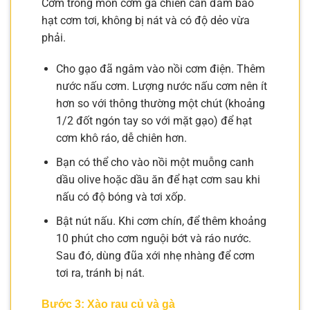
Cơm trong món cơm gà chiên cần đảm bảo
hạt cơm tơi, không bị nát và có độ dẻo vừa
phải.
Cho gạo đã ngâm vào nồi cơm điện. Thêm
nước nấu cơm. Lượng nước nấu cơm nên ít
hơn so với thông thường một chút (khoảng
1/2 đốt ngón tay so với mặt gạo) để hạt
cơm khô ráo, dễ chiên hơn.
Bạn có thể cho vào nồi một muỗng canh
dầu olive hoặc dầu ăn để hạt cơm sau khi
nấu có độ bóng và tơi xốp.
Bật nút nấu. Khi cơm chín, để thêm khoảng
10 phút cho cơm nguội bớt và ráo nước.
Sau đó, dùng đũa xới nhẹ nhàng để cơm
tơi ra, tránh bị nát.
Bước 3: Xào rau củ và gà