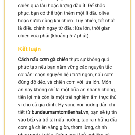
chiên quá lâu hoặc lượng dầu ít. Để khắc
phục, bạn có thể trộn thêm một ít dầu olive
hoặc nước dùng khi chiên. Tuy nhiên, tốt nhất
là điều chỉnh ngay từ đầu: lửa lớn, thời gian
chiên vừa phải (khoảng 5-7 phút).
Kết luận
Cách nấu cơm gà chiên
thực sự không quá
phức tạp nếu bạn nắm vững các nguyên tắc
cơ bản: chọn nguyên liệu tươi ngon, nấu cơm
đúng độ dẻo, và chiên cơm với lửa lớn. Món
ăn này không chỉ là một bữa ăn nhanh chóng,
tiện lợi mà còn là một trải nghiệm ẩm thực thú
vị cho cả gia đình. Hy vọng với hướng dẫn chi
tiết từ
bundaumamtomtienhai.vn
, bạn sẽ tự tin
vào bếp và trổ tài nấu nướng, tạo ra những đĩa
cơm gà chiên vàng giòn, thơm lừng, chinh
phục mọi vị giác. Đừng ngại thử nghiệm và