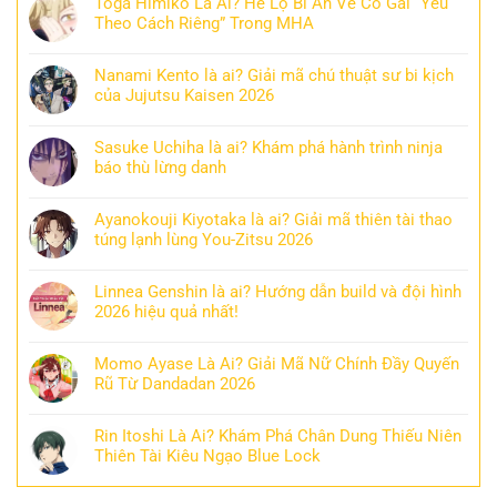
Toga Himiko Là Ai? Hé Lộ Bí Ẩn Về Cô Gái “Yêu
Theo Cách Riêng” Trong MHA
Nanami Kento là ai? Giải mã chú thuật sư bi kịch
của Jujutsu Kaisen 2026
Sasuke Uchiha là ai? Khám phá hành trình ninja
báo thù lừng danh
Ayanokouji Kiyotaka là ai? Giải mã thiên tài thao
túng lạnh lùng You-Zitsu 2026
Linnea Genshin là ai? Hướng dẫn build và đội hình
2026 hiệu quả nhất!
Momo Ayase Là Ai? Giải Mã Nữ Chính Đầy Quyến
Rũ Từ Dandadan 2026
Rin Itoshi Là Ai? Khám Phá Chân Dung Thiếu Niên
Thiên Tài Kiêu Ngạo Blue Lock