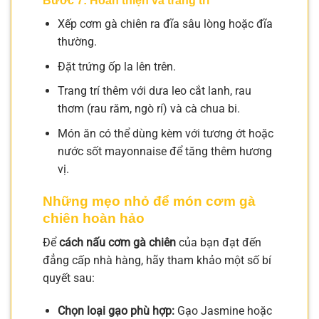
Bước 7: Hoàn thiện và trang trí
Xếp cơm gà chiên ra đĩa sâu lòng hoặc đĩa
thường.
Đặt trứng ốp la lên trên.
Trang trí thêm với dưa leo cắt lanh, rau
thơm (rau răm, ngò rí) và cà chua bi.
Món ăn có thể dùng kèm với tương ớt hoặc
nước sốt mayonnaise để tăng thêm hương
vị.
Những mẹo nhỏ để món cơm gà
chiên hoàn hảo
Để
cách nấu cơm gà chiên
của bạn đạt đến
đẳng cấp nhà hàng, hãy tham khảo một số bí
quyết sau:
Chọn loại gạo phù hợp:
Gạo Jasmine hoặc