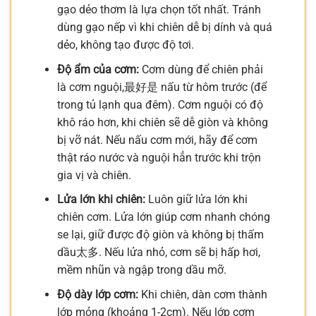
gạo dẻo thơm là lựa chọn tốt nhất. Tránh
dùng gạo nếp vì khi chiên dễ bị dính và quá
dẻo, không tạo được độ tơi.
Độ ẩm của cơm:
Cơm dùng để chiên phải
là cơm nguội,最好是 nấu từ hôm trước (để
trong tủ lạnh qua đêm). Cơm nguội có độ
khô ráo hơn, khi chiên sẽ dễ giòn và không
bị vỡ nát. Nếu nấu cơm mới, hãy để cơm
thật ráo nước và nguội hẳn trước khi trộn
gia vị và chiên.
Lửa lớn khi chiên:
Luôn giữ lửa lớn khi
chiên cơm. Lửa lớn giúp cơm nhanh chóng
se lại, giữ được độ giòn và không bị thấm
dầu太多. Nếu lửa nhỏ, cơm sẽ bị hấp hơi,
mềm nhũn và ngập trong dầu mỡ.
Độ dày lớp cơm:
Khi chiên, dàn cơm thành
lớp mỏng (khoảng 1-2cm). Nếu lớp cơm