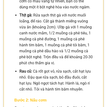
cơm có màu vàng tự nhiên, bạn có thể
dùng một ít bột nghệ hòa vào nước ngâm.
Thịt gà:
Rửa sạch thịt gà với nước muối
loãng, để ráo. Cắt gà thành miếng vuông
vừa ăn (khoảng 2cm). Ướp gà với 1 muỗng
canh nước mắm, 1/2 muỗng cà phê tiêu, 1
muỗng cà phê đường, 1 muỗng cà phê
hành tím băm, 1 muỗng cà phê tỏi băm, 1
muỗng cà phê dầu hào và 1/2 muỗng cà
phê bột nghệ. Trộn đều và để khoảng 20-30
phút cho thấm gia vị.
Rau củ:
Cà rốt gọt vỏ, rửa sạch, cắt hạt lựu
nhỏ. Đậu que rửa sạch, bỏ đầu đuôi, cắt
hạt lựu. Ngô ngọt tách hạt. Hành lá, ngò rí
cắt nhỏ. Tỏi và hành tím băm nhuyễn.
Bước 2: Nấu cơm