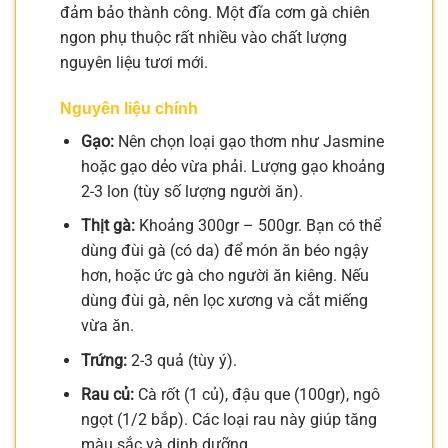
đảm bảo thành công. Một đĩa cơm gà chiên
ngon phụ thuộc rất nhiều vào chất lượng
nguyên liệu tươi mới.
Nguyên liệu chính
Gạo:
Nên chọn loại gạo thơm như Jasmine
hoặc gạo dẻo vừa phải. Lượng gạo khoảng
2-3 lon (tùy số lượng người ăn).
Thịt gà:
Khoảng 300gr – 500gr. Bạn có thể
dùng đùi gà (có da) để món ăn béo ngậy
hơn, hoặc ức gà cho người ăn kiêng. Nếu
dùng đùi gà, nên lọc xương và cắt miếng
vừa ăn.
Trứng:
2-3 quả (tùy ý).
Rau củ:
Cà rốt (1 củ), đậu que (100gr), ngô
ngọt (1/2 bắp). Các loại rau này giúp tăng
màu sắc và dinh dưỡng.