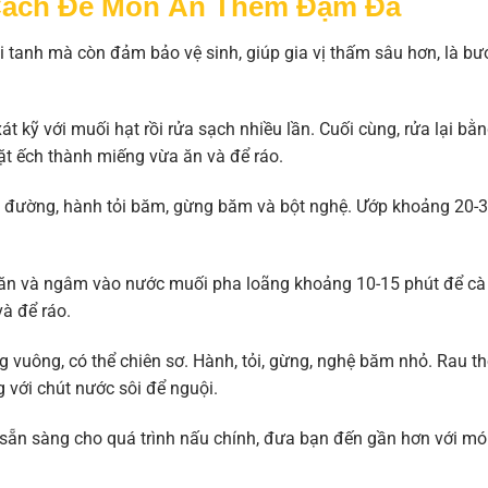
Cách Để Món Ăn Thêm Đậm Đà
i tanh mà còn đảm bảo vệ sinh, giúp gia vị thấm sâu hơn, là bư
át kỹ với muối hạt rồi rửa sạch nhiều lần. Cuối cùng, rửa lại bằ
ặt ếch thành miếng vừa ăn và để ráo.
, đường, hành tỏi băm, gừng băm và bột nghệ. Ướp khoảng 20-
 ăn và ngâm vào nước muối pha loãng khoảng 10-15 phút để cà
và để ráo.
 vuông, có thể chiên sơ. Hành, tỏi, gừng, nghệ băm nhỏ. Rau t
g với chút nước sôi để nguội.
ã sẵn sàng cho quá trình nấu chính, đưa bạn đến gần hơn với m