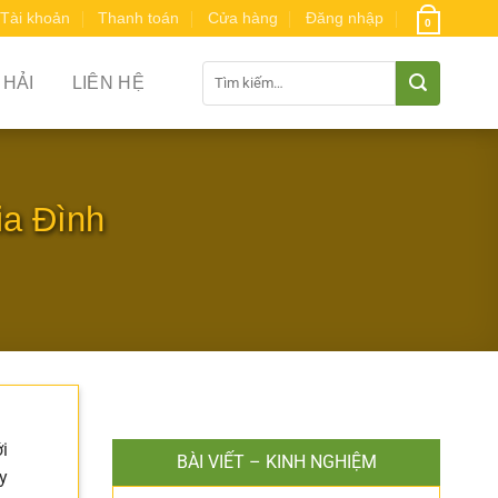
Tài khoản
Thanh toán
Cửa hàng
Đăng nhập
0
Tìm
 HẢI
LIÊN HỆ
kiếm:
a Đình
i
BÀI VIẾT – KINH NGHIỆM
y