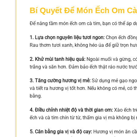
Bí Quyết Để Món Ếch Om C
Để nâng tầm món ếch om cà tím, bạn có thể áp dụ
1. Lựa chọn nguyên liệu tươi ngon:
Chọn ếch đồng 
Rau thơm tươi xanh, không héo úa để giữ trọn hươ
2. Khử mùi tanh hiệu quả:
Ngoài muối và gừng, có
trắng và săn hơn. Đảm bảo ếch thật ráo nước trướ
3. Tăng cường hương vị mẻ:
Sử dụng mẻ gạo ngon
và tiết ra hương vị tốt hơn. Nếu không có mẻ, c
bằng.
4. Điều chỉnh nhiệt độ và thời gian om:
Xào ếch trê
ếch và cà tím chín từ từ, thấm gia vị mà không bị 
5. Cân bằng gia vị và độ cay:
Hương vị món ăn cần