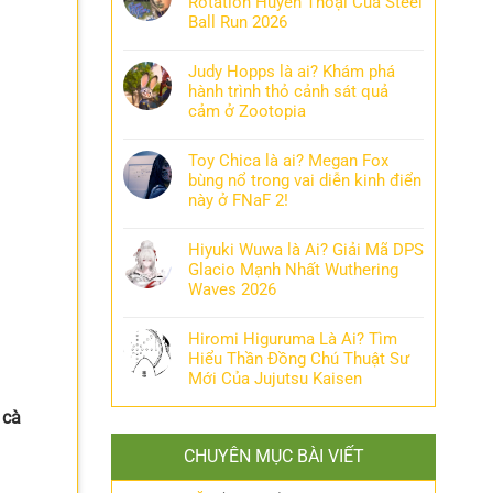
Rotation Huyền Thoại Của Steel
Ball Run 2026
Judy Hopps là ai? Khám phá
hành trình thỏ cảnh sát quả
cảm ở Zootopia
Toy Chica là ai? Megan Fox
bùng nổ trong vai diễn kinh điển
này ở FNaF 2!
Hiyuki Wuwa là Ai? Giải Mã DPS
Glacio Mạnh Nhất Wuthering
Waves 2026
Hiromi Higuruma Là Ai? Tìm
Hiểu Thần Đồng Chú Thuật Sư
Mới Của Jujutsu Kaisen
 cà
CHUYÊN MỤC BÀI VIẾT