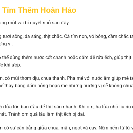
à Tím Thêm Hoàn Hảo
ng một vài bí quyết nhỏ sau đây:
tươi sống, da sáng, thịt chắc. Cà tím non, vỏ bóng, cầm chắc ta
ng vị.
 thể dùng thêm nước cốt chanh hoặc dấm để rửa ếch, giúp thịt
c khi ướp.
, có mùi thơm dịu, chua thanh. Pha mẻ với nước ấm giúp mẻ t
ó thể thay bằng dấm bỗng hoặc me nhưng hương vị sẽ không chu
n lửa lớn ban đầu để thịt săn nhanh. Khi om, hạ lửa nhỏ liu riu
nát. Tránh om quá lâu làm thịt ếch bị dai.
 có sự cân bằng giữa chua, mặn, ngọt và cay. Nêm nếm từ từ 