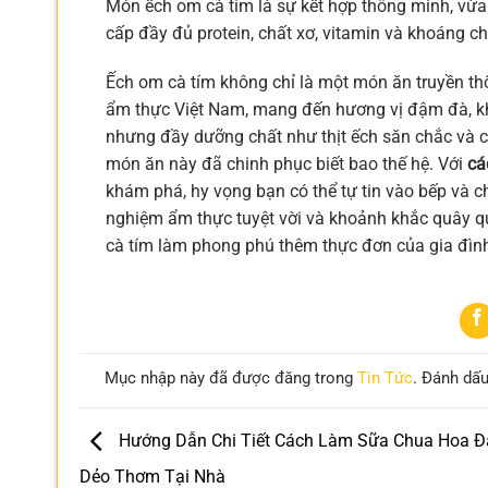
Món ếch om cà tím là sự kết hợp thông minh, vừ
cấp đầy đủ protein, chất xơ, vitamin và khoáng chấ
Ếch om cà tím không chỉ là một món ăn truyền t
ẩm thực Việt Nam, mang đến hương vị đậm đà, kh
nhưng đầy dưỡng chất như thịt ếch săn chắc và cà
món ăn này đã chinh phục biết bao thế hệ. Với
cá
khám phá, hy vọng bạn có thể tự tin vào bếp và 
nghiệm ẩm thực tuyệt vời và khoảnh khắc quây q
cà tím làm phong phú thêm thực đơn của gia đìn
Mục nhập này đã được đăng trong
Tin Tức
. Đánh dấ
Hướng Dẫn Chi Tiết Cách Làm Sữa Chua Hoa Đ
Dẻo Thơm Tại Nhà