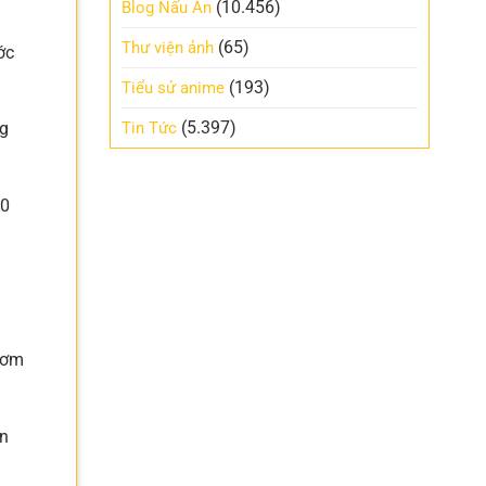
(10.456)
Blog Nấu Ăn
(65)
Thư viện ảnh
ớc
(193)
Tiểu sử anime
(5.397)
Tin Tức
ng
30
hơm
ón