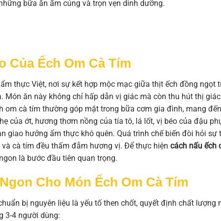
 những bữa ăn ấm cúng và trọn vẹn dinh dưỡng.
o Của Ếch Om Cà Tím
 ẩm thực Việt, nơi sự kết hợp mộc mạc giữa thịt ếch đồng ngọt 
. Món ăn này không chỉ hấp dẫn vị giác mà còn thu hút thị giác
h om cà tím thường góp mặt trong bữa cơm gia đình, mang đế
ẹ của ớt, hương thơm nồng của tía tô, lá lốt, vị béo của đậu ph
n giao hưởng ẩm thực khó quên. Quá trình chế biến đòi hỏi sự t
h và cà tím đều thấm đẫm hương vị. Để thực hiện
cách nấu ếch
 ngon là bước đầu tiên quan trọng.
i Ngon Cho Món Ếch Om Cà Tím
uẩn bị nguyên liệu là yếu tố then chốt, quyết định chất lượng
g 3-4 người dùng: