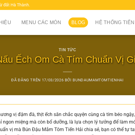
từ đất Hà Thành.
THIỆU
MENU CÁC MÓN
BLOG
HỆ THỐNG TIẾN
TIN TỨC
Nấu Ếch Om Cà Tím Chuẩn Vị Gi
ĐÃ ĐĂNG TRÊN
17/03/2026
BỞI
BUNDAUMAMTOMTIENHAI
hương vị đậm đà, thịt ếch săn chắc quyện cùng cà tím béo ngậy,
ỉ ngon miệng mà còn bổ dưỡng, là lựa chọn lý tưởng để làm mớ
uẩn vị mà Bún Đậu Mắm Tôm Tiến Hải chia sẻ, bạn có thể tự ta