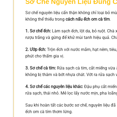
Sơ Chế Nguyên Liệu Đúng 
Sơ chế nguyên liệu cẩn thận không chỉ loại bỏ mù
không thể thiếu trong
cách nấu ếch om cà tím
.
1. Sơ chế ếch:
Làm sạch ếch, lột da, bỏ ruột. Chà x
rượu trắng và gừng để khử mùi tanh hiệu quả. Ch
2. Ướp ếch:
Trộn ếch với nước mắm, hạt nêm, tiêu
phút cho thấm gia vị.
3. Sơ chế cà tím:
Rửa sạch cà tím, cắt miếng vừa
không bị thâm và bớt nhựa chát. Vớt ra rửa sạch 
4. Sơ chế các nguyên liệu khác:
Đậu phụ cắt miếng
rửa sạch, thái nhỏ. Mẻ lọc lấy nước mịn, pha loãn
Sau khi hoàn tất các bước sơ chế, nguyên liệu đ
ếch om cà tím thơm lừng.