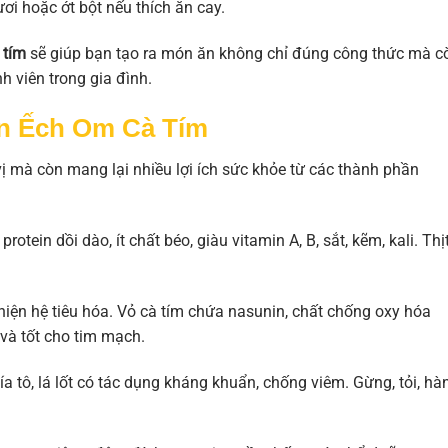
ươi hoặc ớt bột nếu thích ăn cay.
 tím
sẽ giúp bạn tạo ra món ăn không chỉ đúng công thức mà c
 viên trong gia đình.
n Ếch Om Cà Tím
 mà còn mang lại nhiều lợi ích sức khỏe từ các thành phần
rotein dồi dào, ít chất béo, giàu vitamin A, B, sắt, kẽm, kali. Thị
thiện hệ tiêu hóa. Vỏ cà tím chứa nasunin, chất chống oxy hóa
và tốt cho tim mạch.
tía tô, lá lốt có tác dụng kháng khuẩn, chống viêm. Gừng, tỏi, hà