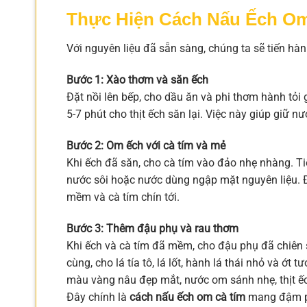
Thực Hiện Cách Nấu Ếch Om
Với nguyên liệu đã sẵn sàng, chúng ta sẽ tiến h
Bước 1: Xào thơm và săn ếch
Đặt nồi lên bếp, cho dầu ăn và phi thơm hành tỏi
5-7 phút cho thịt ếch săn lại. Việc này giúp giữ 
Bước 2: Om ếch với cà tím và mẻ
Khi ếch đã săn, cho cà tím vào đảo nhẹ nhàng. 
nước sôi hoặc nước dùng ngập mặt nguyên liệu. Đ
mềm và cà tím chín tới.
Bước 3: Thêm đậu phụ và rau thơm
Khi ếch và cà tím đã mềm, cho đậu phụ đã chiên 
cùng, cho lá tía tô, lá lốt, hành lá thái nhỏ và ớt
màu vàng nâu đẹp mắt, nước om sánh nhẹ, thịt ế
Đây chính là
cách nấu ếch om cà tím
mang đậm ph