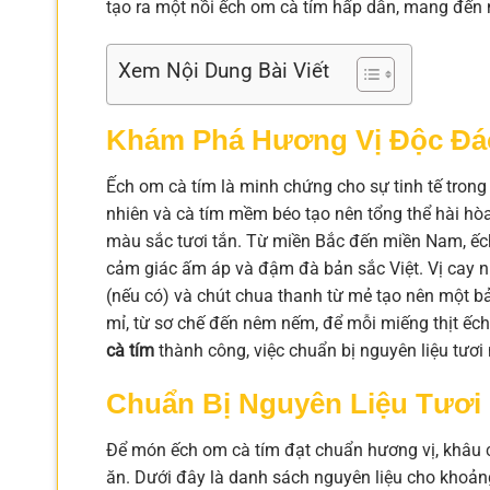
tạo ra một nồi ếch om cà tím hấp dẫn, mang đến
Xem Nội Dung Bài Viết
Khám Phá Hương Vị Độc Đá
Ếch om cà tím là minh chứng cho sự tinh tế trong
nhiên và cà tím mềm béo tạo nên tổng thể hài hòa
màu sắc tươi tắn. Từ miền Bắc đến miền Nam, ếc
cảm giác ấm áp và đậm đà bản sắc Việt. Vị cay nh
(nếu có) và chút chua thanh từ mẻ tạo nên một bả
mỉ, từ sơ chế đến nêm nếm, để mỗi miếng thịt ếc
cà tím
thành công, việc chuẩn bị nguyên liệu tươi
Chuẩn Bị Nguyên Liệu Tươ
Để món ếch om cà tím đạt chuẩn hương vị, khâu ch
ăn. Dưới đây là danh sách nguyên liệu cho khoản