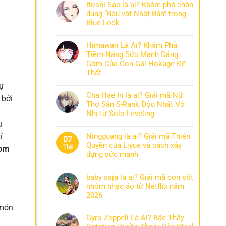
Itoshi Sae là ai? Khám phá chân
dung “Báu vật Nhật Bản” trong
Blue Lock
Himawari Là Ai? Khám Phá
Tiềm Năng Sức Mạnh Đáng
Gờm Của Con Gái Hokage Đệ
Thất
tự
Cha Hae In là ai? Giải mã Nữ
 bởi
Thợ Săn S-Rank Độc Nhất Vô
n
Nhị từ Solo Leveling
ụ
ỉ
Ningguang là ai? Giải mã Thiên
07
Quyền của Liyue và cách xây
Th8
 om
dựng sức mạnh
baby saja là ai? Giải mã cơn sốt
nhóm nhạc ảo từ Netflix năm
2026
 món
Gyro Zeppeli Là Ai? Bậc Thầy