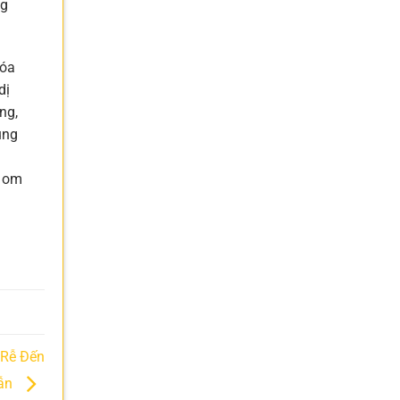
ng
hóa
dị
ng,
ùng
h om
 Rễ Đến
Dẫn