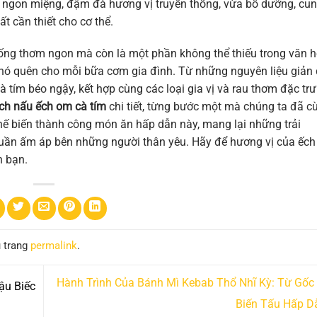
a ngon miệng, đậm đà hương vị truyền thống, vừa bổ dưỡng, cu
t cần thiết cho cơ thể.
hống thơm ngon mà còn là một phần không thể thiếu trong văn 
ó quên cho mỗi bữa cơm gia đình. Từ những nguyên liệu giản 
 tím béo ngậy, kết hợp cùng các loại gia vị và rau thơm đặc trư
ch nấu ếch om cà tím
chi tiết, từng bước một mà chúng ta đã c
chế biến thành công món ăn hấp dẫn này, mang lại những trải
uần ấm áp bên những người thân yêu. Hãy để hương vị của ếc
h bạn.
u trang
permalink
.
Hành Trình Của Bánh Mì Kebab Thổ Nhĩ Kỳ: Từ Gốc
ậu Biếc
Biến Tấu Hấp 