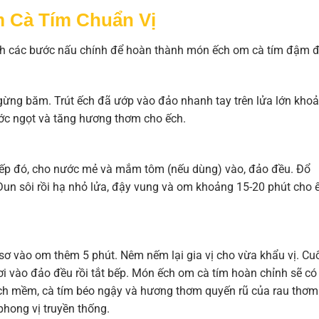
 Cà Tím Chuẩn Vị
ành các bước nấu chính để hoàn thành món ếch om cà tím đậm đ
 gừng băm. Trút ếch đã ướp vào đảo nhanh tay trên lửa lớn kho
nước ngọt và tăng hương thơm cho ếch.
Tiếp đó, cho nước mẻ và mắm tôm (nếu dùng) vào, đảo đều. Đổ
un sôi rồi hạ nhỏ lửa, đậy vung và om khoảng 15-20 phút cho 
sơ vào om thêm 5 phút. Nêm nếm lại gia vị cho vừa khẩu vị. Cu
 tươi vào đảo đều rồi tắt bếp. Món ếch om cà tím hoàn chỉnh sẽ có
ch mềm, cà tím béo ngậy và hương thơm quyến rũ của rau thơm
ong vị truyền thống.