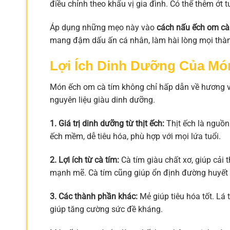
điều chỉnh theo khẩu vị gia đình. Có thể thêm ớt t
Áp dụng những mẹo này vào
cách nấu ếch om cà
mang đậm dấu ấn cá nhân, làm hài lòng mọi thành
Lợi Ích Dinh Dưỡng Của Mó
Món ếch om cà tím không chỉ hấp dẫn về hương vị
nguyên liệu giàu dinh dưỡng.
1. Giá trị dinh dưỡng từ thịt ếch:
Thịt ếch là nguồn p
ếch mềm, dễ tiêu hóa, phù hợp với mọi lứa tuổi.
2. Lợi ích từ cà tím:
Cà tím giàu chất xơ, giúp cải 
mạnh mẽ. Cà tím cũng giúp ổn định đường huyết 
3. Các thành phần khác:
Mẻ giúp tiêu hóa tốt. Lá 
giúp tăng cường sức đề kháng.