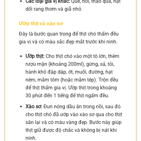
Các loại gia vị khác:
Quế, hồi, thảo quả, hạt
dổi rang thơm và giã nhỏ.
Ướp thịt và xào sơ
Đây là bước quan trọng để thịt chó thấm đều
gia vị và có màu sắc đẹp mắt trước khi ninh.
Ướp thịt:
Cho thịt chó vào một tô lớn, thêm
rượu mận (khoảng 200ml), gừng, sả, tỏi,
hành khô đập dập, ớt, muối, đường, hạt
nêm, mắm tôm (hoặc mắm tép). Trộn đều
để thịt thấm gia vị. Ướp thịt trong khoảng
30 phút đến 1 tiếng để thịt ngấm đều.
Xào sơ:
Đun nóng dầu ăn trong nồi, sau đó
cho thịt chó đã ướp vào xào sơ qua cho thịt
săn lại và có màu vàng đẹp. Bước này giúp
thịt giữ được độ chắc và không bị nát khi
ninh.