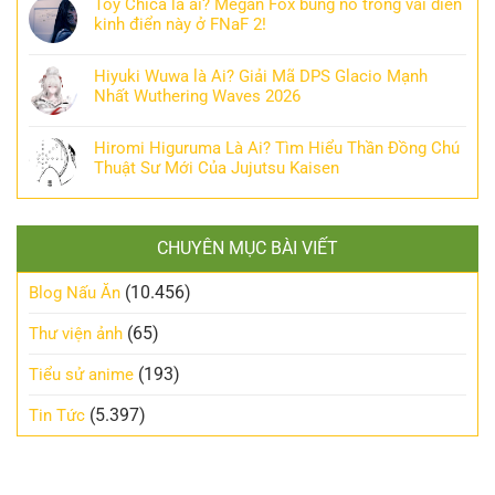
Toy Chica là ai? Megan Fox bùng nổ trong vai diễn
kinh điển này ở FNaF 2!
Hiyuki Wuwa là Ai? Giải Mã DPS Glacio Mạnh
Nhất Wuthering Waves 2026
Hiromi Higuruma Là Ai? Tìm Hiểu Thần Đồng Chú
Thuật Sư Mới Của Jujutsu Kaisen
CHUYÊN MỤC BÀI VIẾT
(10.456)
Blog Nấu Ăn
(65)
Thư viện ảnh
(193)
Tiểu sử anime
(5.397)
Tin Tức