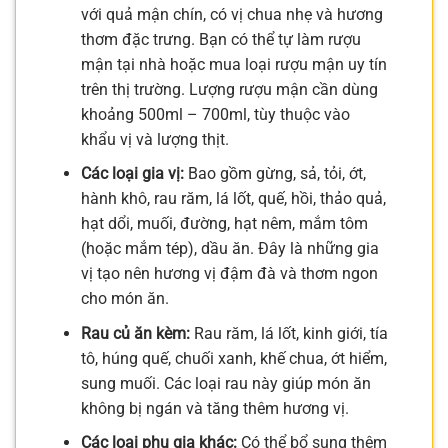
với quả mận chín, có vị chua nhẹ và hương
thơm đặc trưng. Bạn có thể tự làm rượu
mận tại nhà hoặc mua loại rượu mận uy tín
trên thị trường. Lượng rượu mận cần dùng
khoảng 500ml – 700ml, tùy thuộc vào
khẩu vị và lượng thịt.
Các loại gia vị:
Bao gồm gừng, sả, tỏi, ớt,
hành khô, rau răm, lá lốt, quế, hồi, thảo quả,
hạt dổi, muối, đường, hạt nêm, mắm tôm
(hoặc mắm tép), dầu ăn. Đây là những gia
vị tạo nên hương vị đậm đà và thơm ngon
cho món ăn.
Rau củ ăn kèm:
Rau răm, lá lốt, kinh giới, tía
tô, húng quế, chuối xanh, khế chua, ớt hiểm,
sung muối. Các loại rau này giúp món ăn
không bị ngán và tăng thêm hương vị.
Các loại phụ gia khác:
Có thể bổ sung thêm