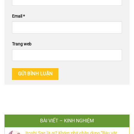
Email
*
Trang web
BÀI VIẾT – KINH NGHIỆM
Itoshi Sae là ai? Khám phá chân dung “Báu vật