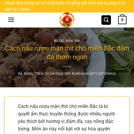
Chuyển
Chuỗi nhà hàng tại TP.HCM luôn cố gắng giữ trọn vẹn hương vị từ
đất Hà Thành.
đến
nội
0
dung
BLOG NẤU ĂN
Cách nấu rượu mận thịt chó miền Bắc đậm
đà thơm ngon
ĐÃ ĐĂNG TRÊN
20/04/2026
BỞI
BUNDAUMAMTOMTIENHAI
Cách nấu rượu mận thịt chó miền Bắc là bí
quyết ẩm thực truyền thống được nhiều người
yêu thích bởi hương vị đậm đà, cay nồng đặc
trưng. Món ăn này nổi bật với sự hòa quyện