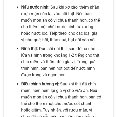
Nấu nước ninh:
Sau khi xơ xào, thêm phần
rượu mận còn lại vào nồi thịt. Nếu bạn
muốn món ăn có vị chua thanh hơn, có thể
cho thêm một chút nước ninh từ xương
hoặc nước lọc. Tiếp theo, cho các loại gia
vị như quế, hồi, thảo quả, hạt dổi vào nồi.
Ninh thịt:
Đun sôi nồi thịt, sau đó hạ nhỏ
lửa và ninh trong khoảng 1-2 tiếng cho thịt
chín mềm và thấm đều gia vị. Trong quá
trình ninh, bạn nên hớt bọt để nước ninh
được trong và ngon hơn.
Điều chỉnh hương vị:
Sau khi thịt đã chín
mềm, nêm nếm lại gia vị cho vừa ăn. Nếu
muốn món ăn có vị chua thanh hơn, bạn có
thể cho thêm một chút nước cốt chanh
hoặc giấm. Tuy nhiên, với rượu mận, vị
chua đã có sẵn nên bạn cần cân nhắc kỹ.