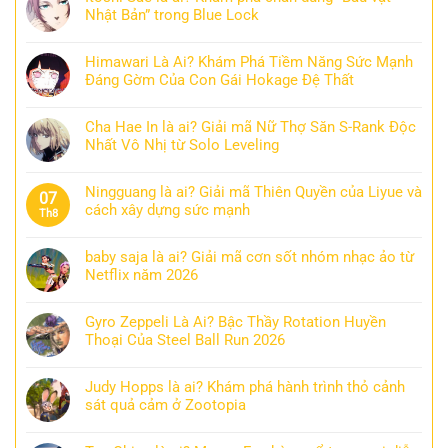
Nhật Bản” trong Blue Lock
Himawari Là Ai? Khám Phá Tiềm Năng Sức Mạnh
Đáng Gờm Của Con Gái Hokage Đệ Thất
Cha Hae In là ai? Giải mã Nữ Thợ Săn S-Rank Độc
Nhất Vô Nhị từ Solo Leveling
Ningguang là ai? Giải mã Thiên Quyền của Liyue và
07
cách xây dựng sức mạnh
Th8
baby saja là ai? Giải mã cơn sốt nhóm nhạc ảo từ
Netflix năm 2026
Gyro Zeppeli Là Ai? Bậc Thầy Rotation Huyền
Thoại Của Steel Ball Run 2026
Judy Hopps là ai? Khám phá hành trình thỏ cảnh
sát quả cảm ở Zootopia