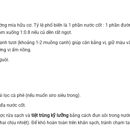
g mía hữu cơ. Tỷ lệ phổ biến là 1 phần nước cốt : 1 phần đườ
iảm xuống 1:0.8 nếu củ dền rất ngọt.
nh tươi (khoảng 1-2 muỗng canh) giúp cân bằng vị, giữ màu v
ơng vị ấm nồng.
guội.
 lọc cà phê (nếu muốn siro siêu trong).
 đa nước cốt.
ược rửa sạch và
tiệt trùng kỹ lưỡng
bằng cách đun sôi trong nướ
hai chịu nhiệt). Để khô hoàn toàn trên khăn sạch, tránh chạm ta