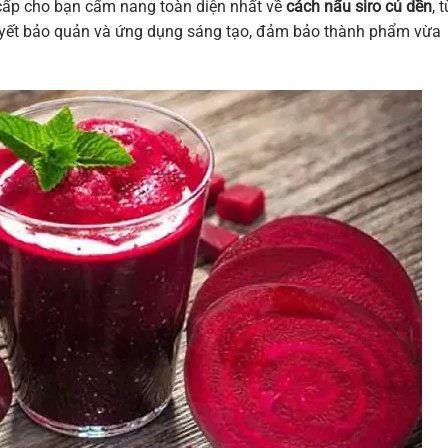
g cấp cho bạn cẩm nang toàn diện nhất về
cách nấu siro củ dền
, 
í quyết bảo quản và ứng dụng sáng tạo, đảm bảo thành phẩm vừa