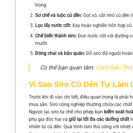
trùng.
Sơ chế và luộc củ dền:
Gọt vỏ, cắt nhỏ củ dền r
Lọc lấy nước cốt:
Xay hoặc nghiền hỗn hợp củ d
Chế biến thành siro:
Đun nước cốt với đường và
muốn.
Đóng chai và bảo quản:
Đổ siro đã nguội hoàn 
Có thể bạn quan tâm:
Cách Nấu Thị
Vì Sao Siro Củ Dền Tự Làm 
Trước khi đi vào chi tiết, điều quan trọng là phải hi
mua sẵn. Siro công nghiệp thường chứa các chất b
Ngược lại, siro tự chế cho phép bạn
kiểm soát ho
phụ gia độc hại và
giữ lại tối đa các dưỡng chất
n
nhiên từ củ dền. Quá trình làm thủ công với nhiệ