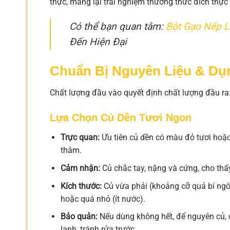
thực, mang lại trải nghiệm thưởng thức đích thự
Có thể bạn quan tâm:
Bột Gạo Nếp 
Đến Hiện Đại
Chuẩn Bị Nguyên Liệu & Dụ
Chất lượng đầu vào quyết định chất lượng đầu ra.
Lựa Chọn Củ Dền Tươi Ngon
Trực quan:
Ưu tiên củ dền có màu đỏ tươi hoặc
thâm.
Cảm nhận:
Củ chắc tay, nặng và cứng, cho th
Kích thước:
Củ vừa phải (khoảng cỡ quả bí ngô 
hoặc quá nhỏ (ít nước).
Bảo quản:
Nếu dùng không hết, để nguyên củ, c
lạnh, tránh rửa trước.