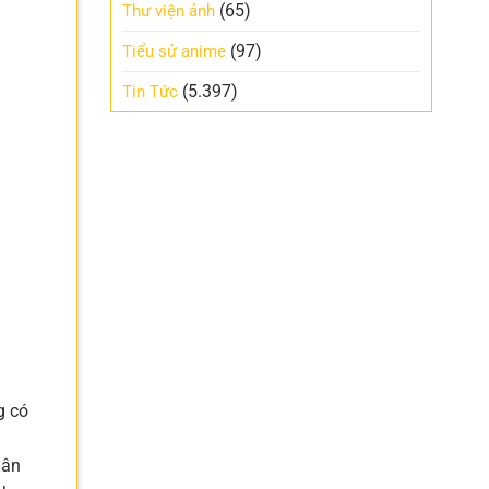
(65)
Thư viện ảnh
(97)
Tiểu sử anime
(5.397)
Tin Tức
i
g có
hân