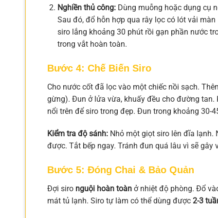
Nghiền thủ công:
Dùng muỗng hoặc dụng cụ nghi
Sau đó, đổ hỗn hợp qua rây lọc có lót vải màn h
siro lắng khoảng 30 phút rồi gạn phần nước tr
trong vắt hoàn toàn.
Bước 4: Chế Biến Siro
Cho nước cốt đã lọc vào một chiếc nồi sạch. Thêm
gừng). Đun ở lửa vừa, khuấy đều cho đường tan. Khi
nổi trên để siro trong đẹp. Đun trong khoảng 30-4
Kiểm tra độ sánh:
Nhỏ một giọt siro lên đĩa lạnh.
được. Tắt bếp ngay. Tránh đun quá lâu vì sẽ gây
Bước 5: Đóng Chai & Bảo Quản
Đợi siro
nguội hoàn toàn
ở nhiệt độ phòng. Đổ vào 
mát tủ lạnh. Siro tự làm có thể dùng được
2-3 tuầ