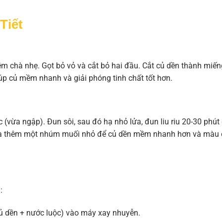
Tiết
m chà nhẹ. Gọt bỏ vỏ và cắt bỏ hai đầu. Cắt củ dền thành miến
iúp củ mềm nhanh và giải phóng tinh chất tốt hơn.
(vừa ngập). Đun sôi, sau đó hạ nhỏ lửa, đun liu riu 20-30 phút
 và thêm một nhúm muối nhỏ để củ dền mềm nhanh hơn và màu
:
ủ dền + nước luộc) vào máy xay nhuyễn.