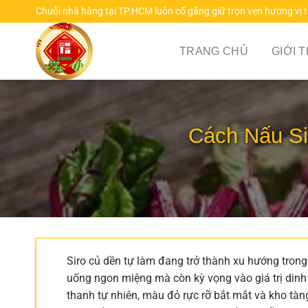
Chuyển
Chuỗi nhà hàng tại TP.HCM luôn cố gắng giữ trọn vẹn hương vị 
đến
nội
TRANG CHỦ
GIỚI 
dung
Cách Nấu Si
Siro củ dền tự làm đang trở thành xu hướng trong 
uống ngon miệng mà còn kỳ vọng vào giá trị dinh 
thanh tự nhiên, màu đỏ rực rỡ bắt mắt và kho tàng