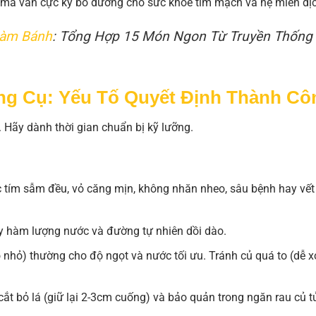
c mà vẫn cực kỳ bổ dưỡng cho sức khỏe tim mạch và hệ miễn dị
Làm Bánh
: Tổng Hợp 15 Món Ngon Từ Truyền Thống
ng Cụ: Yếu Tố Quyết Định Thành Cô
 Hãy dành thời gian chuẩn bị kỹ lưỡng.
 tím sẫm đều, vỏ căng mịn, không nhăn nheo, sâu bệnh hay vết
ấy hàm lượng nước và đường tự nhiên dồi dào.
nhỏ) thường cho độ ngọt và nước tối ưu. Tránh củ quá to (dễ x
ắt bỏ lá (giữ lại 2-3cm cuống) và bảo quản trong ngăn rau củ t