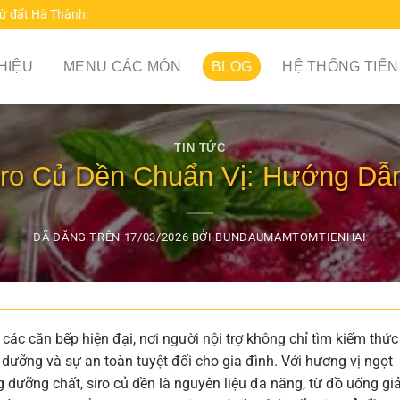
từ đất Hà Thành.
THIỆU
MENU CÁC MÓN
BLOG
HỆ THỐNG TIẾN
TIN TỨC
ro Củ Dền Chuẩn Vị: Hướng Dẫ
ĐÃ ĐĂNG TRÊN
17/03/2026
BỞI
BUNDAUMAMTOMTIENHAI
các căn bếp hiện đại, nơi người nội trợ không chỉ tìm kiếm thức
dưỡng và sự an toàn tuyệt đối cho gia đình. Với hương vị ngọt
 dưỡng chất, siro củ dền là nguyên liệu đa năng, từ đồ uống giả