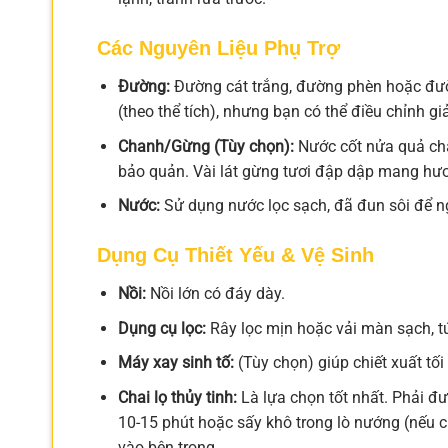
Các Nguyên Liệu Phụ Trợ
Đường:
Đường cát trắng, đường phèn hoặc đườn
(theo thể tích), nhưng bạn có thể điều chỉnh g
Chanh/Gừng (Tùy chọn):
Nước cốt nửa quả cha
bảo quản. Vài lát gừng tươi đập dập mang hư
Nước:
Sử dụng nước lọc sạch, đã đun sôi để n
Dụng Cụ Thiết Yếu & Vệ Sinh
Nồi:
Nồi lớn có đáy dày.
Dụng cụ lọc:
Rây lọc mịn hoặc vải màn sạch, túi
Máy xay sinh tố:
(Tùy chọn) giúp chiết xuất tối
Chai lọ thủy tinh:
Là lựa chọn tốt nhất. Phải đ
10-15 phút hoặc sấy khô trong lò nướng (nếu c
vào bên trong.