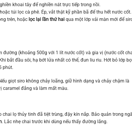
ền khoai tây để nghiền nát trực tiếp trong nồi.
oặc túi lọc cà phê. Ép, vắt thật kỹ phần bã để thu hết nước cốt.
ong trên, hoặc
lọc lại lần thứ hai
qua một lớp vải màn mới để sir
 đường (khoảng 500g với 1 lít nước cốt) và gia vị (nước cốt ch
 bắt đầu sôi, hạ bớt lửa nhất có thể, đun liu riu. Hớt bỏ lớp bọ
5 phút.
 Nếu giọt siro không chảy loãng, giữ hình dạng và chảy chậm là
 vị caramel đắng và làm mất màu.
chai lọ thủy tinh đã tiệt trùng, đậy kín nắp. Bảo quản trong ng
n
. Lắc nhẹ chai trước khi dùng nếu thấy đường lắng.