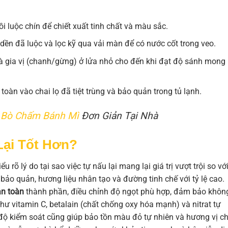
ồi luộc chín để chiết xuất tinh chất và màu sắc.
ền đã luộc và lọc kỹ qua vải màn để có nước cốt trong veo.
 gia vị (chanh/gừng) ở lửa nhỏ cho đến khi đạt độ sánh mong
toàn vào chai lọ đã tiệt trùng và bảo quản trong tủ lạnh.
t Bò Chấm Bánh Mì
Đơn Giản Tại Nhà
Lại Tốt Hơn?
ểu rõ lý do tại sao việc tự nấu lại mang lại giá trị vượt trội so vớ
ảo quản, hương liệu nhân tạo và đường tinh chế với tỷ lệ cao.
àn toàn
thành phần, điều chỉnh độ ngọt phù hợp, đảm bảo khôn
hư vitamin C, betalain (chất chống oxy hóa mạnh) và nitrat tự
t độ kiểm soát cũng giúp bảo tồn màu đỏ tự nhiên và hương vị c