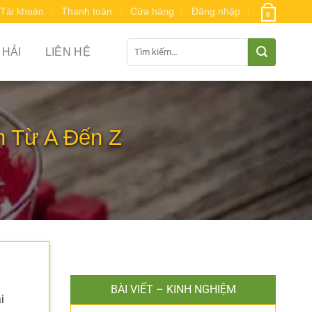
Tài khoản
Thanh toán
Cửa hàng
Đăng nhập
0
Tìm
 HẢI
LIÊN HỆ
kiếm:
n Từ A Đến Z
BÀI VIẾT – KINH NGHIỆM
i