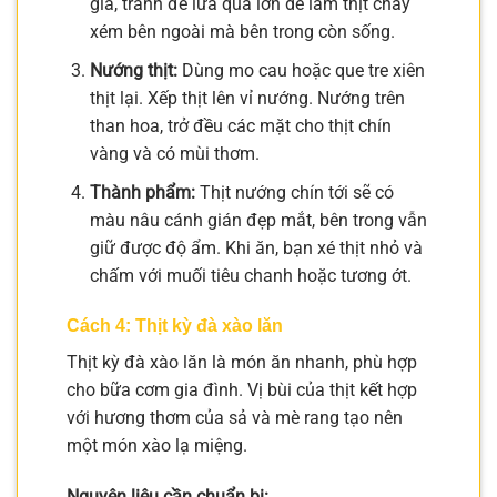
già, tránh để lửa quá lớn dễ làm thịt cháy
xém bên ngoài mà bên trong còn sống.
Nướng thịt:
Dùng mo cau hoặc que tre xiên
thịt lại. Xếp thịt lên vỉ nướng. Nướng trên
than hoa, trở đều các mặt cho thịt chín
vàng và có mùi thơm.
Thành phẩm:
Thịt nướng chín tới sẽ có
màu nâu cánh gián đẹp mắt, bên trong vẫn
giữ được độ ẩm. Khi ăn, bạn xé thịt nhỏ và
chấm với muối tiêu chanh hoặc tương ớt.
Cách 4: Thịt kỳ đà xào lăn
Thịt kỳ đà xào lăn là món ăn nhanh, phù hợp
cho bữa cơm gia đình. Vị bùi của thịt kết hợp
với hương thơm của sả và mè rang tạo nên
một món xào lạ miệng.
Nguyên liệu cần chuẩn bị: