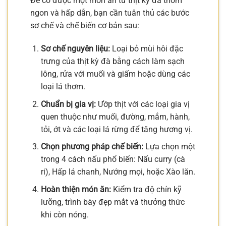
Để có được một món ăn từ thịt kỳ đà thơm
ngon và hấp dẫn, bạn cần tuân thủ các bước
sơ chế và chế biến cơ bản sau:
Sơ chế nguyên liệu:
Loại bỏ mùi hôi đặc
trưng của thịt kỳ đà bằng cách làm sạch
lông, rửa với muối và giấm hoặc dùng các
loại lá thơm.
Chuẩn bị gia vị:
Ướp thịt với các loại gia vị
quen thuộc như muối, đường, mắm, hành,
tỏi, ớt và các loại lá rừng để tăng hương vị.
Chọn phương pháp chế biến:
Lựa chọn một
trong 4 cách nấu phổ biến: Nấu curry (cà
ri), Hấp lá chanh, Nướng mọi, hoặc Xào lăn.
Hoàn thiện món ăn:
Kiểm tra độ chín kỹ
lưỡng, trình bày đẹp mắt và thưởng thức
khi còn nóng.