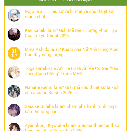
Gojo là ai – Tiểu sử và bí mật về chú thuật sư
mạnh nhất
Ken Kaneki là ai? Giải Mã Biểu Tượng Phức Tạp
Của Tokyo Ghoul 2026
Mina Ashido là ai? Khám phá Nữ Anh Hùng Acid
31
tràn đầy năng lượng
Th7
Toga Himiko Là Ai? Hé Lộ Bí Ẩn Về Cô Gái “Yêu
Theo Cách Riêng” Trong MHA
Nanami Kento là ai? Giải mã chú thuật sư bi kịch
của Jujutsu Kaisen 2026
Sasuke Uchiha là ai? Khám phá hành trình ninja
báo thù lừng danh
Ayanokouji Kiyotaka là ai? Giải mã thiên tài thao
túng lạnh lùng You-Zitsu 2026