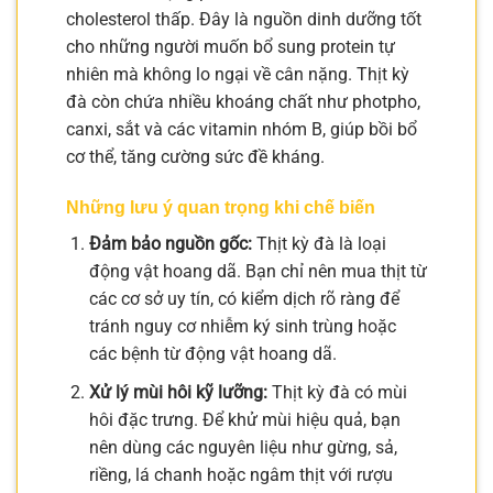
cholesterol thấp. Đây là nguồn dinh dưỡng tốt
cho những người muốn bổ sung protein tự
nhiên mà không lo ngại về cân nặng. Thịt kỳ
đà còn chứa nhiều khoáng chất như photpho,
canxi, sắt và các vitamin nhóm B, giúp bồi bổ
cơ thể, tăng cường sức đề kháng.
Những lưu ý quan trọng khi chế biến
Đảm bảo nguồn gốc:
Thịt kỳ đà là loại
động vật hoang dã. Bạn chỉ nên mua thịt từ
các cơ sở uy tín, có kiểm dịch rõ ràng để
tránh nguy cơ nhiễm ký sinh trùng hoặc
các bệnh từ động vật hoang dã.
Xử lý mùi hôi kỹ lưỡng:
Thịt kỳ đà có mùi
hôi đặc trưng. Để khử mùi hiệu quả, bạn
nên dùng các nguyên liệu như gừng, sả,
riềng, lá chanh hoặc ngâm thịt với rượu