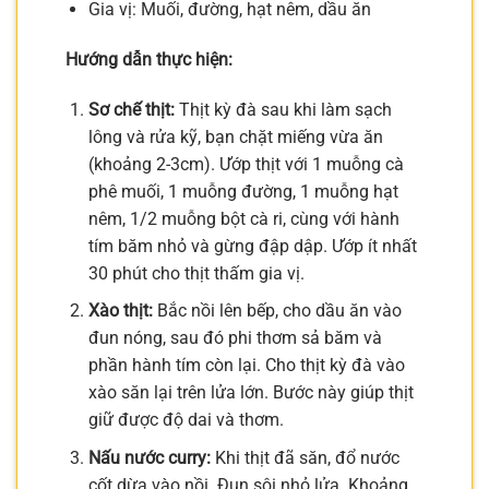
Gia vị: Muối, đường, hạt nêm, dầu ăn
Hướng dẫn thực hiện:
Sơ chế thịt:
Thịt kỳ đà sau khi làm sạch
lông và rửa kỹ, bạn chặt miếng vừa ăn
(khoảng 2-3cm). Ướp thịt với 1 muỗng cà
phê muối, 1 muỗng đường, 1 muỗng hạt
nêm, 1/2 muỗng bột cà ri, cùng với hành
tím băm nhỏ và gừng đập dập. Ướp ít nhất
30 phút cho thịt thấm gia vị.
Xào thịt:
Bắc nồi lên bếp, cho dầu ăn vào
đun nóng, sau đó phi thơm sả băm và
phần hành tím còn lại. Cho thịt kỳ đà vào
xào săn lại trên lửa lớn. Bước này giúp thịt
giữ được độ dai và thơm.
Nấu nước curry:
Khi thịt đã săn, đổ nước
cốt dừa vào nồi. Đun sôi nhỏ lửa. Khoảng