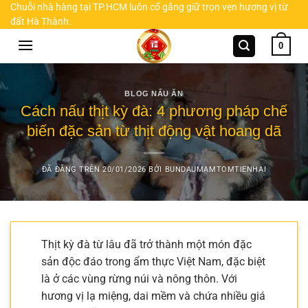
Chuyển
Chuỗi nhà hàng tại TP.HCM luôn cố gắng giữ trọn vẹn hương vị từ
đất Hà Thành.
đến
nội
0
dung
BLOG NẤU ĂN
Cách nấu thịt kỳ đà: 4 phương pháp chế
biến đặc sản từ thịt động vật hoang dã
ĐÃ ĐĂNG TRÊN
20/01/2026
BỞI
BUNDAUMAMTOMTIENHAI
Thịt kỳ đà từ lâu đã trở thành một món đặc
sản độc đáo trong ẩm thực Việt Nam, đặc biệt
là ở các vùng rừng núi và nông thôn. Với
hương vị lạ miệng, dai mềm và chứa nhiều giá