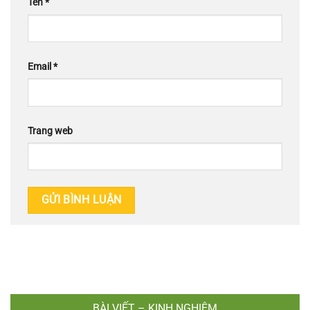
Tên
*
Email
*
Trang web
BÀI VIẾT – KINH NGHIỆM