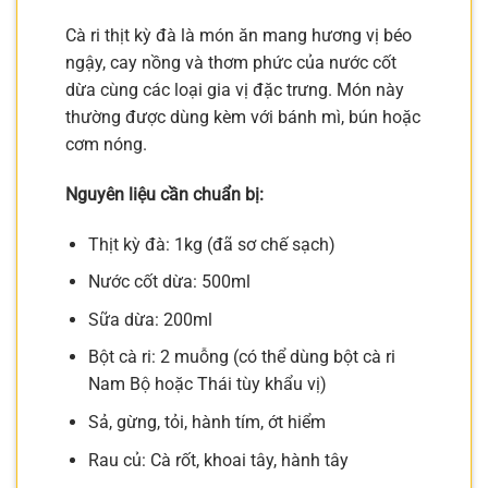
Cà ri thịt kỳ đà là món ăn mang hương vị béo
ngậy, cay nồng và thơm phức của nước cốt
dừa cùng các loại gia vị đặc trưng. Món này
thường được dùng kèm với bánh mì, bún hoặc
cơm nóng.
Nguyên liệu cần chuẩn bị:
Thịt kỳ đà: 1kg (đã sơ chế sạch)
Nước cốt dừa: 500ml
Sữa dừa: 200ml
Bột cà ri: 2 muỗng (có thể dùng bột cà ri
Nam Bộ hoặc Thái tùy khẩu vị)
Sả, gừng, tỏi, hành tím, ớt hiểm
Rau củ: Cà rốt, khoai tây, hành tây