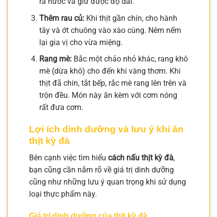
ra nước và giữ được độ dai.
Thêm rau củ:
Khi thịt gần chín, cho hành
tây và ớt chuông vào xào cùng. Nêm nếm
lại gia vị cho vừa miệng.
Rang mè:
Bắc một chảo nhỏ khác, rang khô
mè (dừa khô) cho đến khi vàng thơm. Khi
thịt đã chín, tắt bếp, rắc mè rang lên trên và
trộn đều. Món này ăn kèm với cơm nóng
rất đưa cơm.
Lợi ích dinh dưỡng và lưu ý khi ăn
thịt kỳ đà
Bên cạnh việc tìm hiểu
cách nấu thịt kỳ đà
,
bạn cũng cần nắm rõ về giá trị dinh dưỡng
cũng như những lưu ý quan trọng khi sử dụng
loại thực phẩm này.
Giá trị dinh dưỡng của thịt kỳ đà