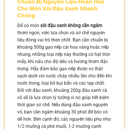
Chuẩn Bị Nguyên Liệu Hoàn Hảo
Cho Món Xôi Đậu Xanh Nhanh
Chóng
Để có món
xôi đậu xanh không cần ngâm
thơm ngon, việc lựa chọn và sơ chế nguyên
liệu đóng vai trò then chốt. Bạn cần chuẩn bị
khoảng 500g gạo nếp cái hoa vàng hoặc nếp
nhung, những loại nếp này thường có hạt tròn
mẩy, khi nấu cho độ dẻo và hương thơm đặc
trưng. Hãy đảm bảo gạo nếp được vo thật
sạch dưới vòi nước chảy nhiều lần cho đến khi
nước trong, loại bỏ bụi bẩn và các tạp chất.
Đối với đậu xanh, khoảng 200g đậu xanh cà
vỏ sẽ là lựa chọn lý tưởng vì nó giúp tiết kiệm
thời gian sơ chế. Nếu dùng đậu xanh nguyên
vỏ, bạn cần ngâm khoảng 30 phút để bóc vỏ
dễ hơn. Bên cạnh đó, các nguyên liệu phụ như
1/2 muỗng cà phê muối, 1-2 muỗng canh