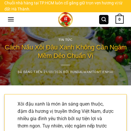
Chuyển
Chuỗi nhà hàng tại TP.HCM luôn cố gắng giữ trọn vẹn hương vị từ
đất Hà Thành.
đến
nội
0
dung
TIN TỨC
Cách Nấu Xôi Đậu Xanh Không Cần Ngâm
Mềm Dẻo Chuẩn Vị
ĐÃ ĐĂNG TRÊN
21/03/2026
BỞI
BUNDAUMAMTOMTIENHAI
Xôi đậu xanh là món ăn sáng quen thuộc,
đậm đà hương vị truyền thống Việt Nam, được
nhiều gia đình yêu thích bởi sự tiện lợi và
thơm ngon. Tuy nhiên, việc ngâm nếp trước