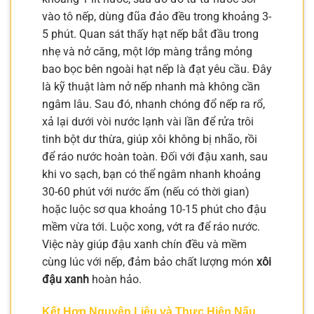
vào tô nếp, dùng đũa đảo đều trong khoảng 3-
5 phút. Quan sát thấy hạt nếp bắt đầu trong
nhẹ và nở căng, một lớp màng trắng mỏng
bao bọc bên ngoài hạt nếp là đạt yêu cầu. Đây
là kỹ thuật làm nở nếp nhanh mà không cần
ngâm lâu. Sau đó, nhanh chóng đổ nếp ra rổ,
xả lại dưới vòi nước lạnh vài lần để rửa trôi
tinh bột dư thừa, giúp xôi không bị nhão, rồi
để ráo nước hoàn toàn. Đối với đậu xanh, sau
khi vo sạch, bạn có thể ngâm nhanh khoảng
30-60 phút với nước ấm (nếu có thời gian)
hoặc luộc sơ qua khoảng 10-15 phút cho đậu
mềm vừa tới. Luộc xong, vớt ra để ráo nước.
Việc này giúp đậu xanh chín đều và mềm
cùng lúc với nếp, đảm bảo chất lượng món
xôi
đậu xanh
hoàn hảo.
Kết Hợp Nguyên Liệu và Thực Hiện Nấu