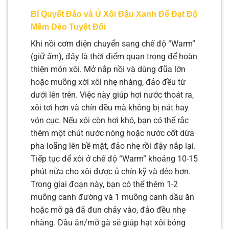
Bí Quyết Đảo và Ủ Xôi Đậu Xanh Để Đạt Độ
Mềm Dẻo Tuyệt Đối
Khi nồi cơm điện chuyển sang chế độ “Warm”
(giữ ấm), đây là thời điểm quan trọng để hoàn
thiện món xôi. Mở nắp nồi và dùng đũa lớn
hoặc muỗng xới xôi nhẹ nhàng, đảo đều từ
dưới lên trên. Việc này giúp hơi nước thoát ra,
xôi tơi hơn và chín đều mà không bị nát hay
vón cục. Nếu xôi còn hơi khô, bạn có thể rắc
thêm một chút nước nóng hoặc nước cốt dừa
pha loãng lên bề mặt, đảo nhẹ rồi đậy nắp lại.
Tiếp tục để xôi ở chế độ “Warm” khoảng 10-15
phút nữa cho xôi được ủ chín kỹ và dẻo hơn.
Trong giai đoạn này, bạn có thể thêm 1-2
muỗng canh đường và 1 muỗng canh dầu ăn
hoặc mỡ gà đã đun chảy vào, đảo đều nhẹ
nhàng. Dầu ăn/mỡ gà sẽ giúp hạt xôi bóng