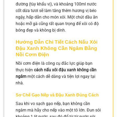
đường (tùy khẩu vị), và khoảng 100ml nước
cốt dừa tươi sẽ làm tăng thêm hương vị béo
ngậy, hấp dẫn cho món xôi. Một chút dầu ăn
hoặc mỡ gà cũng rất quan trọng để xôi có độ
bóng đẹp và không bị dính.
Hướng Dẫn Chi Tiết Cách Nấu Xôi
Đậu Xanh Không Cần Ngâm Bằng
Nồi Cơm Điện
Nồi cơm điện là công cụ đắc lực giúp bạn
thực hiện
cách nấu xôi đậu xanh không cần
ngâm
một cách dễ dàng và tiện lợi ngay tại
nhà.
Sơ Chế Gạo Nếp và Đậu Xanh Đúng Cách
Sau khi vo sạch gạo nếp, bạn không cần
ngâm mà hãy cho nếp vào một tô lớn. Đun sôi
khoảng 1 lít nước, sau đó đổ từ từ nước sôi