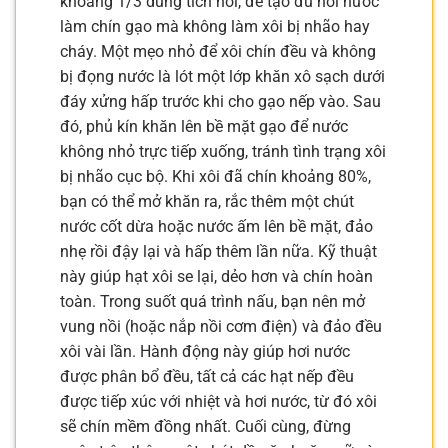
khoảng 1/3 dung tích nồi, để tạo đủ hơi nước
làm chín gạo mà không làm xôi bị nhão hay
cháy. Một mẹo nhỏ để xôi chín đều và không
bị đọng nước là lót một lớp khăn xô sạch dưới
đáy xửng hấp trước khi cho gạo nếp vào. Sau
đó, phủ kín khăn lên bề mặt gạo để nước
không nhỏ trực tiếp xuống, tránh tình trạng xôi
bị nhão cục bộ. Khi xôi đã chín khoảng 80%,
bạn có thể mở khăn ra, rắc thêm một chút
nước cốt dừa hoặc nước ấm lên bề mặt, đảo
nhẹ rồi đậy lại và hấp thêm lần nữa. Kỹ thuật
này giúp hạt xôi se lại, dẻo hơn và chín hoàn
toàn. Trong suốt quá trình nấu, bạn nên mở
vung nồi (hoặc nắp nồi cơm điện) và đảo đều
xôi vài lần. Hành động này giúp hơi nước
được phân bổ đều, tất cả các hạt nếp đều
được tiếp xúc với nhiệt và hơi nước, từ đó xôi
sẽ chín mềm đồng nhất. Cuối cùng, đừng