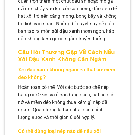
quên trộn thêm một chút dầu ăn hoặc mỡ gà
đã đun chảy vào khi xôi còn nóng, đảo đều để
hạt xôi trở nên căng mọng, bóng bẩy và không
bị dính vào nhau. Những bí quyết này sẽ giúp
bạn tạo ra món
xôi đậu xanh
thơm ngon, hấp
dẫn không kém gì xôi ngâm truyền thống.
Câu Hỏi Thường Gặp Về Cách Nấu
Xôi Đậu Xanh Không Cần Ngâm
Xôi đậu xanh không ngâm có thật sự mềm
dẻo không?
Hoàn toàn có thể. Với các bước sơ chế nếp
bằng nước sôi và ủ xôi đúng cách, hạt nếp sẽ
nở và mềm dẻo không thua kém gì nếp đã
ngâm. Quan trọng là bạn phải căn chỉnh
lượng nước và thời gian ủ xôi hợp lý.
Có thể dùng loại nếp nào để nấu xôi