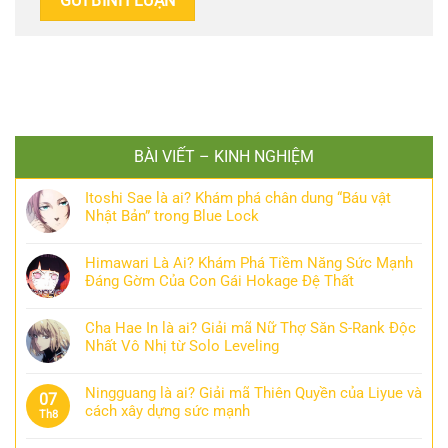
BÀI VIẾT – KINH NGHIỆM
Itoshi Sae là ai? Khám phá chân dung “Báu vật
Nhật Bản” trong Blue Lock
Himawari Là Ai? Khám Phá Tiềm Năng Sức Mạnh
Đáng Gờm Của Con Gái Hokage Đệ Thất
Cha Hae In là ai? Giải mã Nữ Thợ Săn S-Rank Độc
Nhất Vô Nhị từ Solo Leveling
Ningguang là ai? Giải mã Thiên Quyền của Liyue và
07
cách xây dựng sức mạnh
Th8