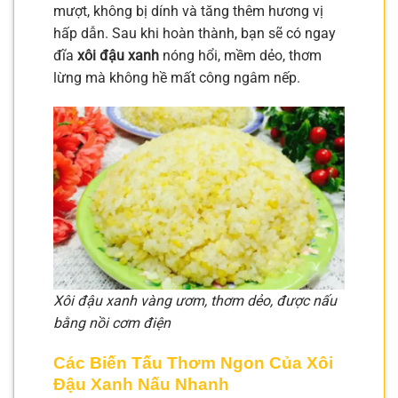
mượt, không bị dính và tăng thêm hương vị
hấp dẫn. Sau khi hoàn thành, bạn sẽ có ngay
đĩa
xôi đậu xanh
nóng hổi, mềm dẻo, thơm
lừng mà không hề mất công ngâm nếp.
Xôi đậu xanh vàng ươm, thơm dẻo, được nấu
bằng nồi cơm điện
Các Biến Tấu Thơm Ngon Của Xôi
Đậu Xanh Nấu Nhanh