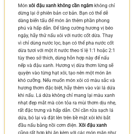
Món
xôi đậu xanh không cần ngâm
không chỉ
dừng lại ở phiên bản cơ bản. Bạn có thể dễ
dàng biến tấu để món ăn thêm phần phong
phú và hấp dẫn. Để tăng cường hương vị béo
ngậy, hãy thử nấu xôi với nước cốt dừa. Thay
vì chỉ dùng nước lọc, bạn có thể pha nước cốt
dừa tươi với một ít nước theo tỉ lệ 1:1 hoặc 2:1
tùy theo sở thích, dùng hỗn hợp này để nấu
nếp và đậu xanh. Hương vị dừa thơm lừng sẽ
quyện vào từng hạt xôi, tạo nên một món ăn
khó cưỡng. Nếu muốn món xôi có màu sắc và
hương thơm đặc biệt, hãy thêm vào vài lá dứa
khi nấu. Lá dứa không chỉ mang lại màu xanh
nhạt đẹp mắt mà còn tỏa ra mùi thơm dịu nhẹ,
rất đặc trưng và hấp dẫn. Chỉ cần rửa sạch lá
dứa, bó lại và đặt lên trên bề mặt xôi khi bắt
đầu nấu bằng nồi cơm điện.
Xôi đậu xanh
cũng rất hợp khi ăn kèm với các món mặn như