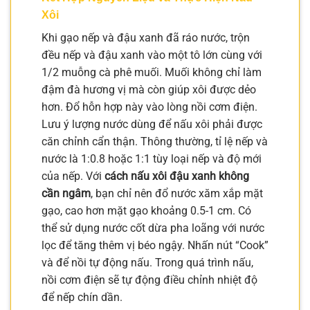
Xôi
Khi gạo nếp và đậu xanh đã ráo nước, trộn
đều nếp và đậu xanh vào một tô lớn cùng với
1/2 muỗng cà phê muối. Muối không chỉ làm
đậm đà hương vị mà còn giúp xôi được dẻo
hơn. Đổ hỗn hợp này vào lòng nồi cơm điện.
Lưu ý lượng nước dùng để nấu xôi phải được
căn chỉnh cẩn thận. Thông thường, tỉ lệ nếp và
nước là 1:0.8 hoặc 1:1 tùy loại nếp và độ mới
của nếp. Với
cách nấu xôi đậu xanh không
cần ngâm
, bạn chỉ nên đổ nước xăm xắp mặt
gạo, cao hơn mặt gạo khoảng 0.5-1 cm. Có
thể sử dụng nước cốt dừa pha loãng với nước
lọc để tăng thêm vị béo ngậy. Nhấn nút “Cook”
và để nồi tự động nấu. Trong quá trình nấu,
nồi cơm điện sẽ tự động điều chỉnh nhiệt độ
để nếp chín dần.