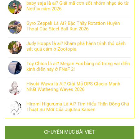
baby saja là ai? Giải mã cơn sốt nhóm nhạc ảo từ
Netflix năm 2026
Gyro Zeppeli Là Ai? Bậc Thầy Rotation Huyền
Thoại Của Steel Ball Run 2026
Judy Hopps là ai? Khám phá hành trình thỏ cảnh
sát quả cảm ở Zootopia
Toy Chica là ai? Megan Fox bùng nổ trong vai diễn
kinh điển này ở FNaF 2!
Hiyuki Wuwa là Ai? Giải Mã DPS Glacio Mạnh
Nhất Wuthering Waves 2026
Hiromi Higuruma Là Ai? Tìm Hiểu Thần Đồng Chú
Thuật Sư Mới Của Jujutsu Kaisen
CHUYÊN MỤC BÀI VIẾT