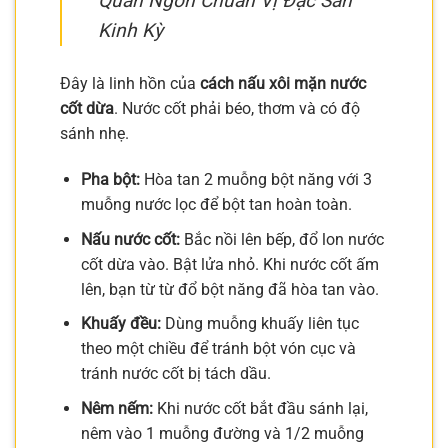
Quán Ngon Chuẩn Vị Đặc Sản
Kinh Kỳ
Đây là linh hồn của
cách nấu xôi mặn nước
cốt dừa
. Nước cốt phải béo, thơm và có độ
sánh nhẹ.
Pha bột:
Hòa tan 2 muỗng bột năng với 3
muỗng nước lọc để bột tan hoàn toàn.
Nấu nước cốt:
Bắc nồi lên bếp, đổ lon nước
cốt dừa vào. Bật lửa nhỏ. Khi nước cốt ấm
lên, bạn từ từ đổ bột năng đã hòa tan vào.
Khuấy đều:
Dùng muỗng khuấy liên tục
theo một chiều để tránh bột vón cục và
tránh nước cốt bị tách dầu.
Nêm nếm:
Khi nước cốt bắt đầu sánh lại,
nêm vào 1 muỗng đường và 1/2 muỗng