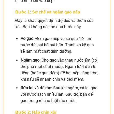
bị lỡ nhịp khi vào bếp.
Bước 1: Sơ chế và ngâm gạo nếp
Đây là khâu quyết định độ dẻo và thơm của
xôi. Bạn không nên bỏ qua bước này.
Vo gạo:
Đem gạo nếp vo sơ qua 1-2 lần
nước để loại bỏ bụi bẩn. Tránh vo kỹ quá
sẽ làm mất chất dinh dưỡng.
Ngâm gạo:
Cho gạo vào thau nước ấm (có
thể pha một chút muối). Ngâm từ 4 đến 6
tiếng (hoặc qua đêm) để hạt nếp căng tròn,
khi nấu sẽ nhanh chín và dẻo mềm.
Rửa lại và để ráo:
Sau khi ngâm, xả lại gạo
với nước sạch nhiều lần. Sau đó, bạn để
gạo trong rổ cho thật ráo nước.
Bước 2: Hấp chín xôi