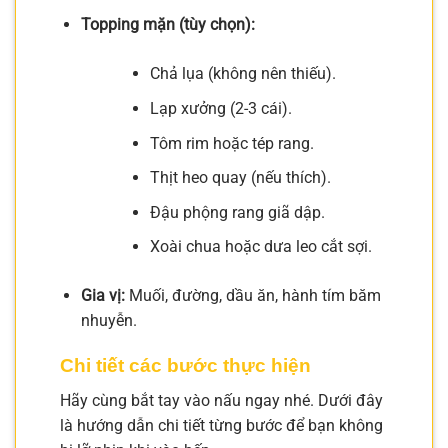
Topping mặn (tùy chọn):
Chả lụa (không nên thiếu).
Lạp xưởng (2-3 cái).
Tôm rim hoặc tép rang.
Thịt heo quay (nếu thích).
Đậu phộng rang giã dập.
Xoài chua hoặc dưa leo cắt sợi.
Gia vị:
Muối, đường, dầu ăn, hành tím băm
nhuyễn.
Chi tiết các bước thực hiện
Hãy cùng bắt tay vào nấu ngay nhé. Dưới đây
là hướng dẫn chi tiết từng bước để bạn không