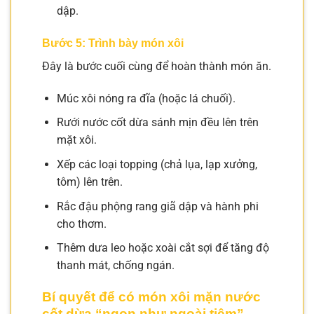
dập.
Bước 5: Trình bày món xôi
Đây là bước cuối cùng để hoàn thành món ăn.
Múc xôi nóng ra đĩa (hoặc lá chuối).
Rưới nước cốt dừa sánh mịn đều lên trên
mặt xôi.
Xếp các loại topping (chả lụa, lạp xưởng,
tôm) lên trên.
Rắc đậu phộng rang giã dập và hành phi
cho thơm.
Thêm dưa leo hoặc xoài cắt sợi để tăng độ
thanh mát, chống ngán.
Bí quyết để có món xôi mặn nước
cốt dừa “ngon như ngoài tiệm”