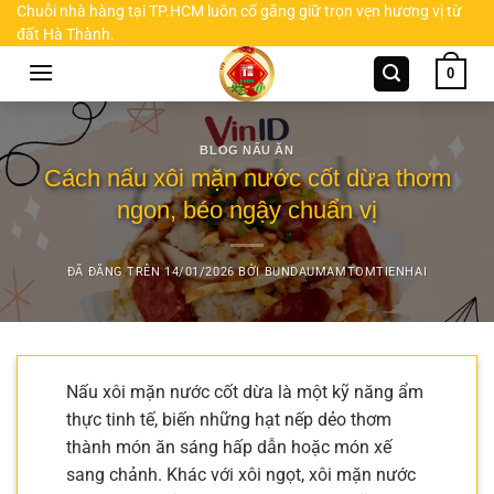
Chuyển
Chuỗi nhà hàng tại TP.HCM luôn cố gắng giữ trọn vẹn hương vị từ
đất Hà Thành.
đến
nội
0
dung
BLOG NẤU ĂN
Cách nấu xôi mặn nước cốt dừa thơm
ngon, béo ngậy chuẩn vị
ĐÃ ĐĂNG TRÊN
14/01/2026
BỞI
BUNDAUMAMTOMTIENHAI
Nấu xôi mặn nước cốt dừa là một kỹ năng ẩm
thực tinh tế, biến những hạt nếp dẻo thơm
thành món ăn sáng hấp dẫn hoặc món xế
sang chảnh. Khác với xôi ngọt, xôi mặn nước