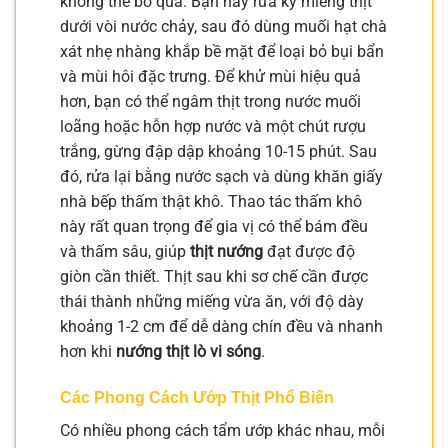
không thể bỏ qua. Bạn hãy rửa kỹ miếng thịt
dưới vòi nước chảy, sau đó dùng muối hạt chà
xát nhẹ nhàng khắp bề mặt để loại bỏ bụi bẩn
và mùi hôi đặc trưng. Để khử mùi hiệu quả
hơn, bạn có thể ngâm thịt trong nước muối
loãng hoặc hỗn hợp nước và một chút rượu
trắng, gừng đập dập khoảng 10-15 phút. Sau
đó, rửa lại bằng nước sạch và dùng khăn giấy
nhà bếp thấm thật khô. Thao tác thấm khô
này rất quan trọng để gia vị có thể bám đều
và thấm sâu, giúp
thịt nướng
đạt được độ
giòn cần thiết. Thịt sau khi sơ chế cần được
thái thành những miếng vừa ăn, với độ dày
khoảng 1-2 cm để dễ dàng chín đều và nhanh
hơn khi
nướng thịt lò vi sóng
.
Các Phong Cách Ướp Thịt Phổ Biến
Có nhiều phong cách tẩm ướp khác nhau, mỗi