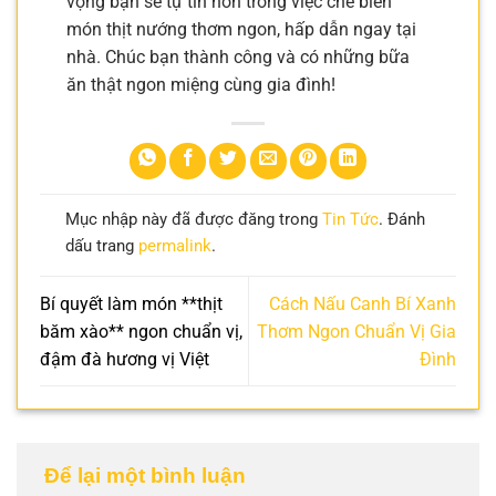
vọng bạn sẽ tự tin hơn trong việc chế biến
món thịt nướng thơm ngon, hấp dẫn ngay tại
nhà. Chúc bạn thành công và có những bữa
ăn thật ngon miệng cùng gia đình!
Mục nhập này đã được đăng trong
Tin Tức
. Đánh
dấu trang
permalink
.
Bí quyết làm món **thịt
Cách Nấu Canh Bí Xanh
băm xào** ngon chuẩn vị,
Thơm Ngon Chuẩn Vị Gia
đậm đà hương vị Việt
Đình
Để lại một bình luận