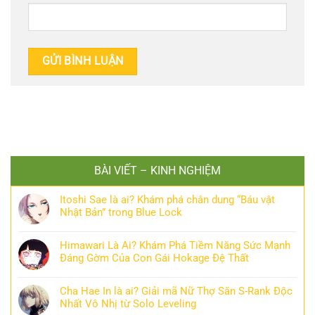
BÀI VIẾT – KINH NGHIỆM
Itoshi Sae là ai? Khám phá chân dung “Báu vật
Nhật Bản” trong Blue Lock
Himawari Là Ai? Khám Phá Tiềm Năng Sức Mạnh
Đáng Gờm Của Con Gái Hokage Đệ Thất
Cha Hae In là ai? Giải mã Nữ Thợ Săn S-Rank Độc
Nhất Vô Nhị từ Solo Leveling