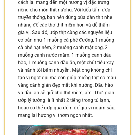
cách lại mang đến một hương vị đặc trưng
riêng cho món thịt nướng. Với kiểu tẩm ướp
truyền thống, bạn nên dùng búa dần thịt nhẹ
nhàng để các thớ thịt mềm hơn và dễ thấm
gia vị. Sau đó, ướp thịt cùng các nguyên liệu
cơ bản như 1 muỗng cà phê đường, 1 muỗng
cà phê hạt nêm, 2 muỗng canh mật ong, 2
muỗng canh nước mắm, 1 muỗng canh dầu
hào, 1 muỗng canh dầu ăn, một chút tiêu xay
và hành tỏi băm nhuyễn. Mật ong không chỉ
tạo vị ngọt dịu mà còn giúp miếng thịt có màu
vàng cánh gián đẹp mắt khi nướng. Dầu hào
và dầu ăn sẽ giữ cho thịt mềm, ẩm. Thời gian
ướp lý tưởng là ít nhất 2 tiếng trong tủ lạnh,
hoặc có thể ướp qua đêm để gia vị ngấm sâu,
mang lại hương vị thơm ngon nhất.