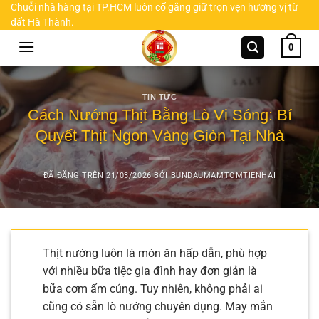
Chuyển
Chuỗi nhà hàng tại TP.HCM luôn cố gắng giữ trọn vẹn hương vị từ
đất Hà Thành.
đến
nội
0
dung
TIN TỨC
Cách Nướng Thịt Bằng Lò Vi Sóng: Bí
Quyết Thịt Ngon Vàng Giòn Tại Nhà
ĐÃ ĐĂNG TRÊN
21/03/2026
BỞI
BUNDAUMAMTOMTIENHAI
Thịt nướng luôn là món ăn hấp dẫn, phù hợp
với nhiều bữa tiệc gia đình hay đơn giản là
bữa cơm ấm cúng. Tuy nhiên, không phải ai
cũng có sẵn lò nướng chuyên dụng. May mắn