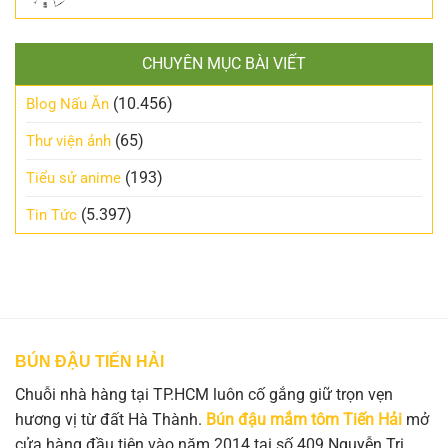
CHUYÊN MỤC BÀI VIẾT
(10.456)
Blog Nấu Ăn
(65)
Thư viện ảnh
(193)
Tiểu sử anime
(5.397)
Tin Tức
BÚN ĐẬU TIẾN HẢI
Chuỗi nhà hàng tại TP.HCM luôn cố gắng giữ trọn vẹn
hương vị từ đất Hà Thành.
Bún đậu mắm tôm Tiến Hải
mở
cửa hàng đầu tiên vào năm 2014 tại số 409 Nguyễn Tri