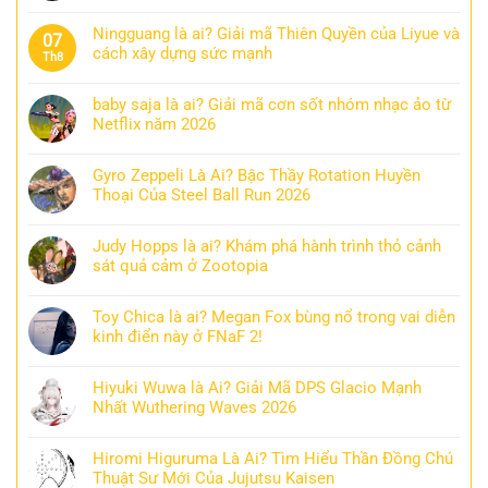
Ningguang là ai? Giải mã Thiên Quyền của Liyue và
07
cách xây dựng sức mạnh
Th8
baby saja là ai? Giải mã cơn sốt nhóm nhạc ảo từ
Netflix năm 2026
Gyro Zeppeli Là Ai? Bậc Thầy Rotation Huyền
Thoại Của Steel Ball Run 2026
Judy Hopps là ai? Khám phá hành trình thỏ cảnh
sát quả cảm ở Zootopia
Toy Chica là ai? Megan Fox bùng nổ trong vai diễn
kinh điển này ở FNaF 2!
Hiyuki Wuwa là Ai? Giải Mã DPS Glacio Mạnh
Nhất Wuthering Waves 2026
Hiromi Higuruma Là Ai? Tìm Hiểu Thần Đồng Chú
Thuật Sư Mới Của Jujutsu Kaisen