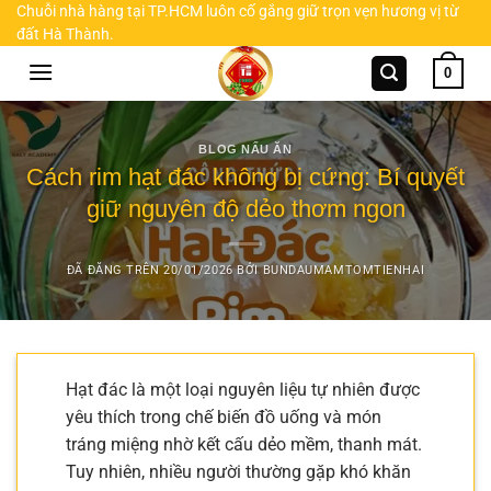
Chuyển
Chuỗi nhà hàng tại TP.HCM luôn cố gắng giữ trọn vẹn hương vị từ
đất Hà Thành.
đến
nội
0
dung
BLOG NẤU ĂN
Cách rim hạt đác không bị cứng: Bí quyết
giữ nguyên độ dẻo thơm ngon
ĐÃ ĐĂNG TRÊN
20/01/2026
BỞI
BUNDAUMAMTOMTIENHAI
Hạt đác là một loại nguyên liệu tự nhiên được
yêu thích trong chế biến đồ uống và món
tráng miệng nhờ kết cấu dẻo mềm, thanh mát.
Tuy nhiên, nhiều người thường gặp khó khăn