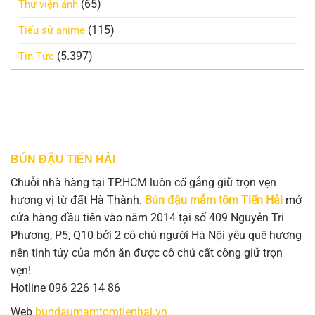
(65)
Thư viện ảnh
(115)
Tiểu sử anime
(5.397)
Tin Tức
BÚN ĐẬU TIẾN HẢI
Chuỗi nhà hàng tại TP.HCM luôn cố gắng giữ trọn vẹn
hương vị từ đất Hà Thành.
Bún đậu mắm tôm Tiến Hải
mở
cửa hàng đầu tiên vào năm 2014 tại số 409 Nguyễn Tri
Phương, P5, Q10 bởi 2 cô chú người Hà Nội yêu quê hương
nên tinh túy của món ăn được cô chú cất công giữ trọn
vẹn!
Hotline 096 226 14 86
Web
bundaumamtomtienhai.vn