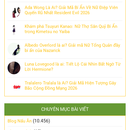
Ada Wong Là Ai? Giải Mã Bí Ẩn Về Nữ Điệp Viên
Quyến Rũ Nhất Resident Evil 2026
Khám phá Tsuyuri Kanao: Nữ Thợ Săn Quỷ Bí Ẩn
trong Kimetsu no Yaiba
Albedo Overlord là ai? Giải mã Nữ Tổng Quản đầy
bí ẩn của Nazarick
Luna Lovegood là ai: Tiết Lộ Cái Nhìn Bất Ngờ Từ
Lời Hermione?
Tralalero Tralala là Ai? Giải Mã Hiện Tượng Gây
Bão Cộng Đồng Mạng 2026
CHUYÊN MỤC BÀI VIẾT
(10.456)
Blog Nấu Ăn