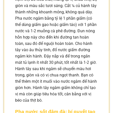
giòn và màu sắc tươi sáng. Cắt ¼ củ hành tây
thành những khoanh mỏng, không quá dày.
Pha nước ngâm bằng tỷ lệ 1 phần giấm (có
thể dùng giấm gạo hoặc giấm táo) với 1 phần
nước và 1-2 muỗng cà phê đường. Đun nóng
hỗn hợp này cho đến khi đường tan hoàn
toàn, sau đó để nguội hoàn toàn. Cho hành
tây vào âu thủy tinh, đổ nước giấm đường
ngâm kín hành. Đậy nắp và để trong ngăn
mát tủ lạnh ít nhất 30 phút, tốt nhất là 1-2 giờ.
Hành tây sau khi ngâm sẽ chuyển màu hơi
trong, giòn và có vị chua ngọt thanh. Bạn có
thể thêm một ít muối vào nước ngâm để hành
giòn hơn. Hành tây ngâm giấm không chỉ tạo
vị mà còn giúp tiêu hóa tốt, cân bằng với vị
béo của thịt bò.
Pha nước sốt đậm đà: bí quyết tạo