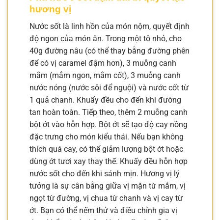
hương vị
Nước sốt là linh hồn của món nộm, quyết định
độ ngon của món ăn. Trong một tô nhỏ, cho
40g đường nâu (có thể thay bằng đường phên
để có vị caramel đậm hơn), 3 muỗng canh
mắm (mắm ngon, mắm cốt), 3 muỗng canh
nước nóng (nước sôi để nguội) và nước cốt từ
1 quả chanh. Khuấy đều cho đến khi đường
tan hoàn toàn. Tiếp theo, thêm 2 muỗng canh
bột ớt vào hỗn hợp. Bột ớt sẽ tạo độ cay nồng
đặc trưng cho món kiểu thái. Nếu bạn không
thích quá cay, có thể giảm lượng bột ớt hoặc
dùng ớt tươi xay thay thế. Khuấy đều hỗn hợp
nước sốt cho đến khi sánh mịn. Hương vị lý
tưởng là sự cân bằng giữa vị mặn từ mắm, vị
ngọt từ đường, vị chua từ chanh và vị cay từ
ớt. Bạn có thể nếm thử và điều chỉnh gia vị