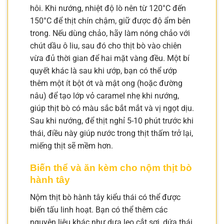
hôi. Khi nướng, nhiệt độ lò nên từ 120°C đến
150°C để thịt chín chậm, giữ được độ ẩm bên
trong. Nếu dùng chảo, hãy làm nóng chảo với
chút dầu ô liu, sau đó cho thịt bò vào chiên
vừa đủ thời gian để hai mặt vàng đều. Một bí
quyết khác là sau khi ướp, bạn có thể ướp
thêm một ít bột ớt và mật ong (hoặc đường
nâu) để tạo lớp vỏ caramel nhẹ khi nướng,
giúp thịt bò có màu sắc bắt mắt và vị ngọt dịu.
Sau khi nướng, để thịt nghỉ 5-10 phút trước khi
thái, điều này giúp nước trong thịt thấm trở lại,
miếng thịt sẽ mềm hơn.
Biến thể và ăn kèm cho nộm thịt bò
hành tây
Nộm thịt bò hành tây kiểu thái có thể được
biến tấu linh hoạt. Bạn có thể thêm các
nguyên liệu khác như dưa leo cắt sợi, dứa thái