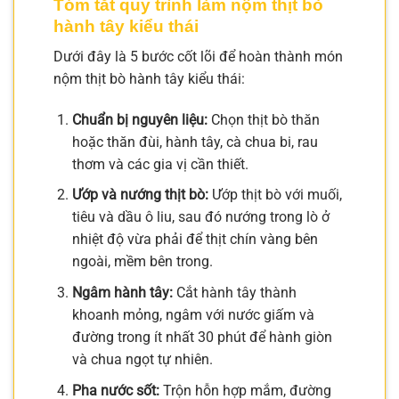
Tóm tắt quy trình làm nộm thịt bò
hành tây kiểu thái
Dưới đây là 5 bước cốt lõi để hoàn thành món
nộm thịt bò hành tây kiểu thái:
Chuẩn bị nguyên liệu:
Chọn thịt bò thăn
hoặc thăn đùi, hành tây, cà chua bi, rau
thơm và các gia vị cần thiết.
Ướp và nướng thịt bò:
Ướp thịt bò với muối,
tiêu và dầu ô liu, sau đó nướng trong lò ở
nhiệt độ vừa phải để thịt chín vàng bên
ngoài, mềm bên trong.
Ngâm hành tây:
Cắt hành tây thành
khoanh mỏng, ngâm với nước giấm và
đường trong ít nhất 30 phút để hành giòn
và chua ngọt tự nhiên.
Pha nước sốt:
Trộn hỗn hợp mắm, đường