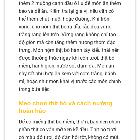
thêm 2 muỗng canh dầu ô liu để món ăn thêm
béo và dễ ăn. Kiểm tra lại gia vị, nếu cần có
thể thêm chút muối hoặc đường. Khi trộn
xong, cho nộm thịt bò ra dĩa, rắc đều vừng
trắng rang lên trên. Vừng rang không chỉ tạo
độ giòn mà còn tăng thêm hương thơm đặc
trưng. Món nộm thịt bò hành tây kiểu thái nên
được thưởng thức ngay khi còn tươi, thịt bò
mềm, hành giòn, nước sốt đậm đà. Món ăn
này rất phù hợp ăn kèm với cơm trắng, bánh
mì, hoặc như món khai vị trước các món chính
trong bữa tiệc.
Mẹo chọn thịt bò và cách nướng
hoàn hảo
Để có miếng thịt bò mềm, thơm, bạn nên chọn
phần thịt có vân mỡ xen kẽ đều. Thịt bò tươi
có màu đỏ tươi, độ đàn hồi tốt, không có mùi