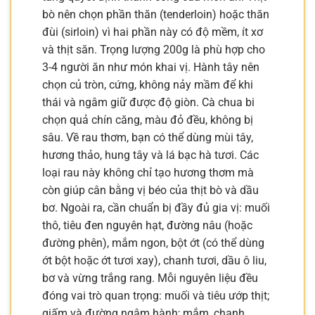
bò nên chọn phần thăn (tenderloin) hoặc thăn
đùi (sirloin) vì hai phần này có độ mềm, ít xơ
và thịt săn. Trọng lượng 200g là phù hợp cho
3-4 người ăn như món khai vị. Hành tây nên
chọn củ tròn, cứng, không nảy mầm để khi
thái và ngâm giữ được độ giòn. Cà chua bi
chọn quả chín căng, màu đỏ đều, không bị
sâu. Về rau thơm, bạn có thể dùng mùi tây,
hương thảo, hung tây và lá bạc hà tươi. Các
loại rau này không chỉ tạo hương thơm mà
còn giúp cân bằng vị béo của thịt bò và dầu
bơ. Ngoài ra, cần chuẩn bị đầy đủ gia vị: muối
thô, tiêu đen nguyên hạt, đường nâu (hoặc
đường phên), mắm ngon, bột ớt (có thể dùng
ớt bột hoặc ớt tươi xay), chanh tươi, dầu ô liu,
bơ và vừng trắng rang. Mỗi nguyên liệu đều
đóng vai trò quan trọng: muối và tiêu ướp thịt;
giấm và đường ngâm hành; mắm, chanh,