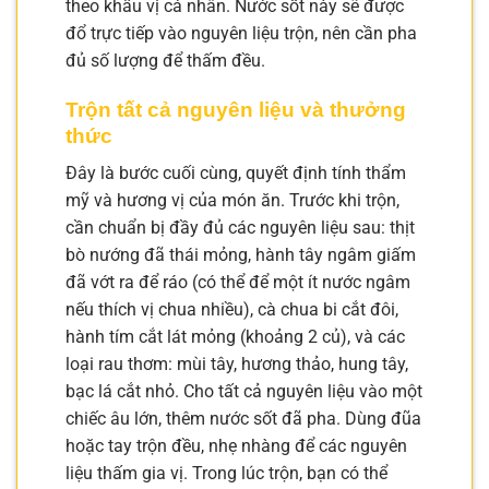
theo khẩu vị cá nhân. Nước sốt này sẽ được
đổ trực tiếp vào nguyên liệu trộn, nên cần pha
đủ số lượng để thấm đều.
Trộn tất cả nguyên liệu và thưởng
thức
Đây là bước cuối cùng, quyết định tính thẩm
mỹ và hương vị của món ăn. Trước khi trộn,
cần chuẩn bị đầy đủ các nguyên liệu sau: thịt
bò nướng đã thái mỏng, hành tây ngâm giấm
đã vớt ra để ráo (có thể để một ít nước ngâm
nếu thích vị chua nhiều), cà chua bi cắt đôi,
hành tím cắt lát mỏng (khoảng 2 củ), và các
loại rau thơm: mùi tây, hương thảo, hung tây,
bạc lá cắt nhỏ. Cho tất cả nguyên liệu vào một
chiếc âu lớn, thêm nước sốt đã pha. Dùng đũa
hoặc tay trộn đều, nhẹ nhàng để các nguyên
liệu thấm gia vị. Trong lúc trộn, bạn có thể