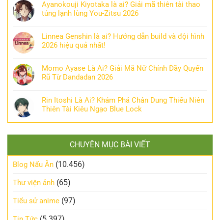
Ayanokouji Kiyotaka là ai? Giải mã thiên tài thao
túng lạnh lùng You-Zitsu 2026
Linnea Genshin là ai? Hướng dẫn build và đội hình
2026 hiệu quả nhất!
Momo Ayase Là Ai? Giải Mã Nữ Chính Đầy Quyến
Rũ Từ Dandadan 2026
Rin Itoshi Là Ai? Khám Phá Chân Dung Thiếu Niên
Thiên Tài Kiêu Ngạo Blue Lock
CHUYÊN MỤC BÀI VIẾT
(10.456)
Blog Nấu Ăn
(65)
Thư viện ảnh
(97)
Tiểu sử anime
(5.397)
Tin Tức