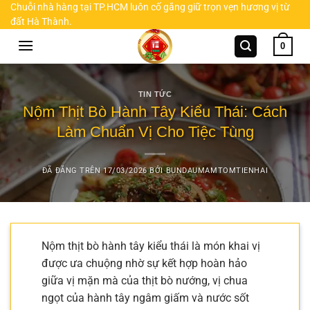
Chuyển
Chuỗi nhà hàng tại TP.HCM luôn cố gắng giữ trọn vẹn hương vị từ
đất Hà Thành.
đến
nội
0
dung
TIN TỨC
Nộm Thịt Bò Hành Tây Kiểu Thái: Cách
Làm Chuẩn Vị Cho Tiệc Tùng
ĐÃ ĐĂNG TRÊN
17/03/2026
BỞI
BUNDAUMAMTOMTIENHAI
Nộm thịt bò hành tây kiểu thái là món khai vị
được ưa chuộng nhờ sự kết hợp hoàn hảo
giữa vị mặn mà của thịt bò nướng, vị chua
ngọt của hành tây ngâm giấm và nước sốt