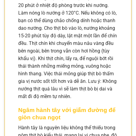
20 phút ở nhiệt độ phòng trước khi nướng.
Làm nóng lò nướng ở 120°C. Nếu không có lò,
bạn có thể dùng chảo chống dính hoặc thanh
dao nướng. Cho thịt bò vào lò, nướng khoảng
15-20 phút tùy độ dày, lật mặt một lần để chín
đều. Thịt chín khi chuyển màu nâu vàng đều
bên ngoài, bên trong vẫn còn hơi hồng (tùy
khẩu vị). Khi thịt chín, lấy ra, để nguội bớt rồi
thái thành những miếng mỏng, vuông hoặc
hình thang. Việc thái mỏng giúp thịt bò thấm
gia vị nước sốt tốt hơn và dễ ăn. Lưu ý: Không
nướng thịt quá lâu vì sẽ làm thịt bò bị dai và
mất đi độ mềm tự nhiên.
Ngâm hành tây với giấm đường để
giòn chua ngọt
Hành tây là nguyên liệu không thể thiếu trong
nộm thịt bò kiểu thái, mang lại vị chua nhẹ, độ