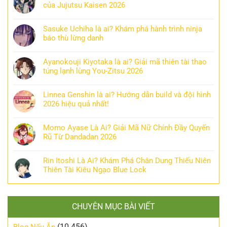
của Jujutsu Kaisen 2026
Sasuke Uchiha là ai? Khám phá hành trình ninja
báo thù lừng danh
Ayanokouji Kiyotaka là ai? Giải mã thiên tài thao
túng lạnh lùng You-Zitsu 2026
Linnea Genshin là ai? Hướng dẫn build và đội hình
2026 hiệu quả nhất!
Momo Ayase Là Ai? Giải Mã Nữ Chính Đầy Quyến
Rũ Từ Dandadan 2026
Rin Itoshi Là Ai? Khám Phá Chân Dung Thiếu Niên
Thiên Tài Kiêu Ngạo Blue Lock
CHUYÊN MỤC BÀI VIẾT
(10.456)
Blog Nấu Ăn