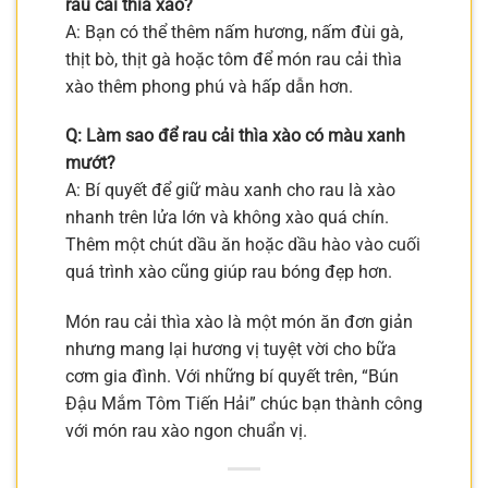
rau cải thìa xào?
A: Bạn có thể thêm nấm hương, nấm đùi gà,
thịt bò, thịt gà hoặc tôm để món rau cải thìa
xào thêm phong phú và hấp dẫn hơn.
Q: Làm sao để rau cải thìa xào có màu xanh
mướt?
A: Bí quyết để giữ màu xanh cho rau là xào
nhanh trên lửa lớn và không xào quá chín.
Thêm một chút dầu ăn hoặc dầu hào vào cuối
quá trình xào cũng giúp rau bóng đẹp hơn.
Món rau cải thìa xào là một món ăn đơn giản
nhưng mang lại hương vị tuyệt vời cho bữa
cơm gia đình. Với những bí quyết trên, “Bún
Đậu Mắm Tôm Tiến Hải” chúc bạn thành công
với món rau xào ngon chuẩn vị.