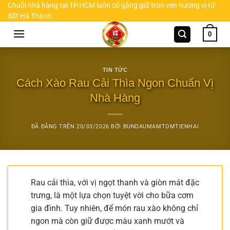
Chuyển
Chuỗi nhà hàng tại TP.HCM luôn cố gắng giữ trọn vẹn hương vị từ
đất Hà Thành.
đến
nội
0
dung
TIN TỨC
Cách Xào Rau Cải Thìa Ngon Chuẩn Vị
Nhà Hàng
ĐÃ ĐĂNG TRÊN
20/03/2026
BỞI
BUNDAUMAMTOMTIENHAI
Rau cải thìa, với vị ngọt thanh và giòn mát đặc
trưng, là một lựa chọn tuyệt vời cho bữa cơm
gia đình. Tuy nhiên, để món rau xào không chỉ
ngon mà còn giữ được màu xanh mướt và