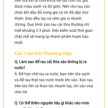
trên lửa lớn là chìa khóa để rau chín tới, giữ
được màu xanh và độ giòn. Nên cho rau vào
chảo khi dầu đã nóng già và tỏi đã dậy mùi
thơm. Đảo đều tay và nêm gia vị nhanh
chóng. Quá trình xào rau cải thìa thường chỉ
mất khoảng 2-3 phút. Việc kiểm soát thời gian
chặt chẽ sẽ mang lại thành phẩm hoàn hảo
nhất.
Các Câu Hỏi Thường Gặp
Q: Làm sao để rau cải thìa xào không bị ra
nước?
A: Để hạn chế rau ra nước, bạn nên rửa sạch
và để rau thật ráo nước trước khi xào. Xào rau
trên lửa lớn và thao tác nhanh tay, chỉ xào vừa
chín tới.
Q: Có thể thêm nguyên liệu gì khác vào món