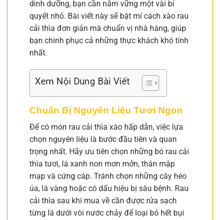
dinh dưỡng, bạn cần nắm vững một vài bí
quyết nhỏ. Bài viết này sẽ bật mí cách xào rau
cải thìa đơn giản mà chuẩn vị nhà hàng, giúp
bạn chinh phục cả những thực khách khó tính
nhất.
Xem Nội Dung Bài Viết
Chuẩn Bị Nguyên Liệu Tươi Ngon
Để có món rau cải thìa xào hấp dẫn, việc lựa
chọn nguyên liệu là bước đầu tiên và quan
trọng nhất. Hãy ưu tiên chọn những bó rau cải
thìa tươi, lá xanh non mơn mởn, thân mập
mạp và cứng cáp. Tránh chọn những cây héo
úa, lá vàng hoặc có dấu hiệu bị sâu bệnh. Rau
cải thìa sau khi mua về cần được rửa sạch
từng lá dưới vòi nước chảy để loại bỏ hết bụi