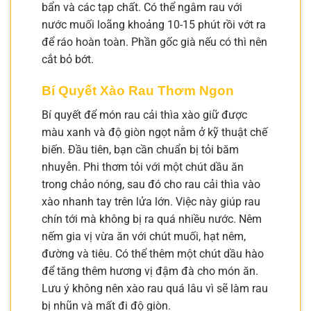
bẩn và các tạp chất. Có thể ngâm rau với
nước muối loãng khoảng 10-15 phút rồi vớt ra
để ráo hoàn toàn. Phần gốc già nếu có thì nên
cắt bỏ bớt.
Bí Quyết Xào Rau Thơm Ngon
Bí quyết để món rau cải thìa xào giữ được
màu xanh và độ giòn ngọt nằm ở kỹ thuật chế
biến. Đầu tiên, bạn cần chuẩn bị tỏi băm
nhuyễn. Phi thơm tỏi với một chút dầu ăn
trong chảo nóng, sau đó cho rau cải thìa vào
xào nhanh tay trên lửa lớn. Việc này giúp rau
chín tới mà không bị ra quá nhiều nước. Nêm
nếm gia vị vừa ăn với chút muối, hạt nêm,
đường và tiêu. Có thể thêm một chút dầu hào
để tăng thêm hương vị đậm đà cho món ăn.
Lưu ý không nên xào rau quá lâu vì sẽ làm rau
bị nhũn và mất đi độ giòn.