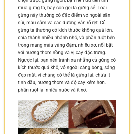
chọn được gừng ngon, bạn nên ưu tiên tìm
mua gừng ta, hay còn gọi là gừng sẻ. Loại
gừng này thường có đặc điểm vỏ ngoài sần
sùi, màu sẫm và các đường vân rõ rệt. Củ
gừng ta thường có kích thước không quá lớn,
chia thành nhiều nhánh nhỏ, và phần ruột bên
trong mang màu vàng đậm, nhiều xơ, nổi bật
với hương thơm nồng và vị cay đặc trưng.
Ngược lại, bạn nên tránh xa những củ gừng có
kích thước quá khổ, vỏ ngoài căng bóng, sáng
đẹp mắt, vì chúng có thể là gừng lai, chứa ít
tinh dầu, hương thơm và độ cay kém hơn,
phần ruột lại nhiều nước và ít xơ.