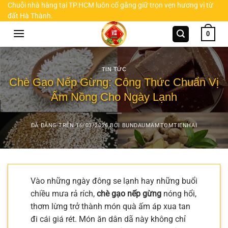
Chuyển
Chuỗi nhà hàng tại TP.HCM luôn cố gắng giữ trọn vẹn hương vị từ
đất Hà Thành.
đến
nội
0
dung
TIN TỨC
Chè Gạo Nếp Gừng: Công Thức Chuẩn Vị
Ấm Nồng Cho Ngày Lạnh
ĐÃ ĐĂNG TRÊN
16/03/2026
BỞI
BUNDAUMAMTOMTIENHAI
Vào những ngày đông se lạnh hay những buổi
chiều mưa rả rích,
chè gạo nếp gừng
nóng hổi,
thơm lừng trở thành món quà ấm áp xua tan
đi cái giá rét. Món ăn dân dã này không chỉ