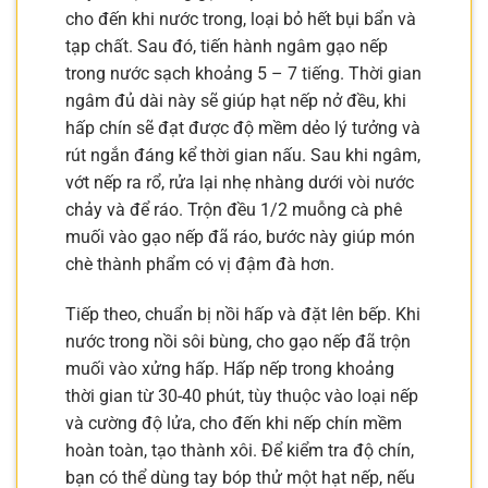
cho đến khi nước trong, loại bỏ hết bụi bẩn và
tạp chất. Sau đó, tiến hành ngâm gạo nếp
trong nước sạch khoảng 5 – 7 tiếng. Thời gian
ngâm đủ dài này sẽ giúp hạt nếp nở đều, khi
hấp chín sẽ đạt được độ mềm dẻo lý tưởng và
rút ngắn đáng kể thời gian nấu. Sau khi ngâm,
vớt nếp ra rổ, rửa lại nhẹ nhàng dưới vòi nước
chảy và để ráo. Trộn đều 1/2 muỗng cà phê
muối vào gạo nếp đã ráo, bước này giúp món
chè thành phẩm có vị đậm đà hơn.
Tiếp theo, chuẩn bị nồi hấp và đặt lên bếp. Khi
nước trong nồi sôi bùng, cho gạo nếp đã trộn
muối vào xửng hấp. Hấp nếp trong khoảng
thời gian từ 30-40 phút, tùy thuộc vào loại nếp
và cường độ lửa, cho đến khi nếp chín mềm
hoàn toàn, tạo thành xôi. Để kiểm tra độ chín,
bạn có thể dùng tay bóp thử một hạt nếp, nếu