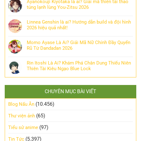
Ayanokouji Kiyotaka là ai? Giải mã thiên tài thao
túng lạnh lùng You-Zitsu 2026
Linnea Genshin là ai? Hướng dẫn build và đội hình
2026 hiệu quả nhất!
Momo Ayase Là Ai? Giải Mã Nữ Chính Đầy Quyến
Rũ Từ Dandadan 2026
Rin Itoshi Là Ai? Khám Phá Chân Dung Thiếu Niên
Thiên Tài Kiêu Ngạo Blue Lock
CHUYÊN MỤC BÀI VIẾT
(10.456)
Blog Nấu Ăn
(65)
Thư viện ảnh
(97)
Tiểu sử anime
(5.397)
Tin Tức