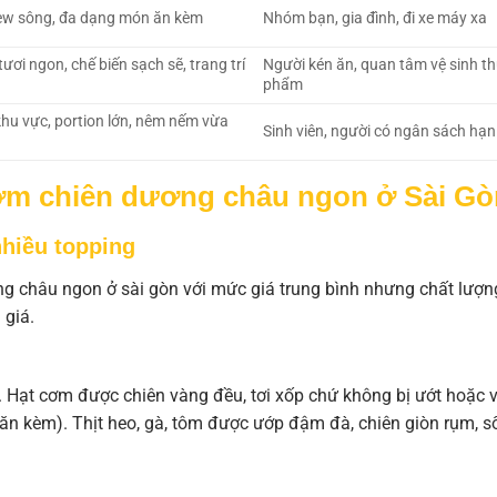
iew sông, đa dạng món ăn kèm
Nhóm bạn, gia đình, đi xe máy xa
tươi ngon, chế biến sạch sẽ, trang trí
Người kén ăn, quan tâm vệ sinh t
phẩm
khu vực, portion lớn, nêm nếm vừa
Sinh viên, người có ngân sách hạn
 cơm chiên dương châu ngon ở Sài Gò
nhiều topping
 châu ngon ở sài gòn với mức giá trung bình nhưng chất lượn
 giá.
nh. Hạt cơm được chiên vàng đều, tơi xốp chứ không bị ướt hoặc 
ăn kèm). Thịt heo, gà, tôm được ướp đậm đà, chiên giòn rụm, s