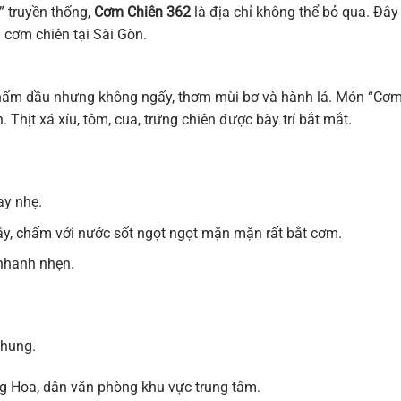
” truyền thống,
Cơm Chiên 362
là địa chỉ không thể bỏ qua. Đây 
cơm chiên tại Sài Gòn.
thấm dầu nhưng không ngấy, thơm mùi bơ và hành lá. Món “Cơ
Thịt xá xíu, tôm, cua, trứng chiên được bày trí bắt mắt.
ay nhẹ.
ậy, chấm với nước sốt ngọt ngọt mặn mặn rất bắt cơm.
nhanh nhẹn.
chung.
g Hoa, dân văn phòng khu vực trung tâm.