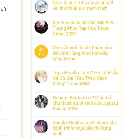
Gojo là ai – Tiểu sử và bí mật
về chú thuật sư mạnh nhất
hất
Ken Kaneki là ai? Giải Mã Biểu
Tượng Phức Tạp Của Tokyo
Ghoul 2026
Mina Ashido là ai? Khám phá
31
Nữ Anh Hùng Acid tràn đầy
Th7
năng lượng
Toga Himiko Là Ai? Hé Lộ Bí Ẩn
Về Cô Gái “Yêu Theo Cách
Riêng” Trong MHA
Nanami Kento là ai? Giải mã
chú thuật sư bi kịch của Jujutsu
Kaisen 2026
u
Sasuke Uchiha là ai? Khám phá
hành trình ninja báo thù lừng
danh