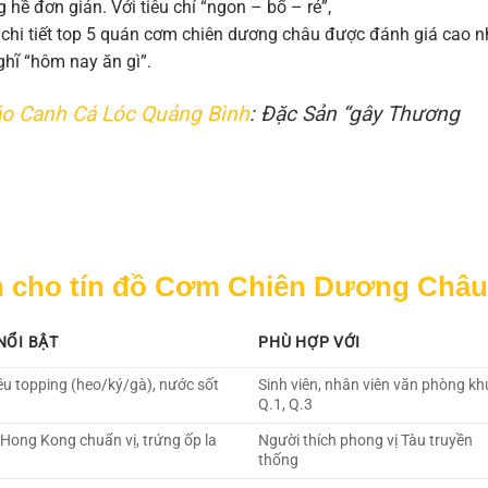
 hề đơn giản. Với tiêu chí “ngon – bổ – rẻ”,
 chi tiết top 5 quán cơm chiên dương châu được đánh giá cao n
ghĩ “hôm nay ăn gì”.
o Canh Cá Lóc Quảng Bình
: Đặc Sản “gây Thương
n cho tín đồ Cơm Chiên Dương Châu
NỔI BẬT
PHÙ HỢP VỚI
ều topping (heo/ký/gà), nước sốt
Sinh viên, nhân viên văn phòng kh
Q.1, Q.3
Hong Kong chuẩn vị, trứng ốp la
Người thích phong vị Tàu truyền
thống