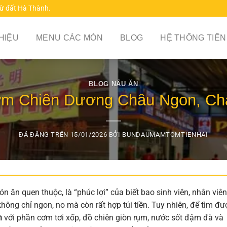
từ đất Hà Thành.
THIỆU
MENU CÁC MÓN
BLOG
HỆ THỐNG TIẾN
BLOG NẤU ĂN
ơm Chiên Dương Châu Ngon, Chấ
ĐÃ ĐĂNG TRÊN
15/01/2026
BỞI
BUNDAUMAMTOMTIENHAI
 ăn quen thuộc, là “phúc lợi” của biết bao sinh viên, nhân viên
ông chỉ ngon, no mà còn rất hợp túi tiền. Tuy nhiên, để tìm đư
n
với phần cơm tơi xốp, đồ chiên giòn rụm, nước sốt đậm đà và