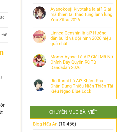
Ayanokouji Kiyotaka là ai? Giải
mã thiên tài thao túng lạnh lùng
hực
You-Zitsu 2026
Linnea Genshin là ai? Hướng
 chế
dẫn build và đội hình 2026 hiệu
quả nhất!
n
Momo Ayase Là Ai? Giải Mã Nữ
Chính Đầy Quyến Rũ Từ
Dandadan 2026
g
Rin Itoshi Là Ai? Khám Phá
Chân Dung Thiếu Niên Thiên Tài
Kiêu Ngạo Blue Lock
vón
CHUYÊN MỤC BÀI VIẾT
ốt
(10.456)
Blog Nấu Ăn