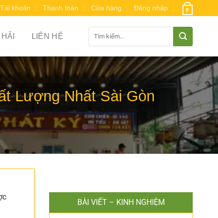
Tài khoản
Thanh toán
Cửa hàng
Đăng nhập
0
Tìm
 HẢI
LIÊN HỆ
kiếm:
t Lượng Nhất Sài Gòn
ợc
BÀI VIẾT – KINH NGHIỆM