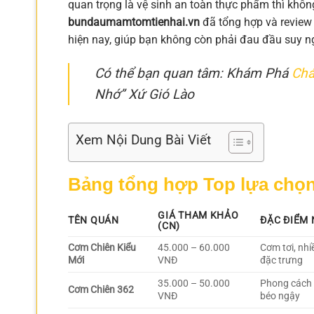
quan trọng là vệ sinh an toàn thực phẩm thì không
bundaumamtomtienhai.vn
đã tổng hợp và review
hiện nay, giúp bạn không còn phải đau đầu suy n
Có thể bạn quan tâm: Khám Phá
Chá
Nhớ” Xứ Gió Lào
Xem Nội Dung Bài Viết
Bảng tổng hợp Top lựa chọ
GIÁ THAM KHẢO
TÊN QUÁN
ĐẶC ĐIỂM 
(CN)
Cơm Chiên Kiểu
45.000 – 60.000
Cơm tơi, nhi
Mới
VNĐ
đặc trưng
35.000 – 50.000
Phong cách 
Cơm Chiên 362
VNĐ
béo ngậy