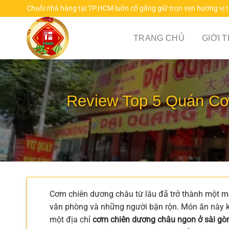
Chuyển
Chuỗi nhà hàng tại TP.HCM luôn cố gắng giữ trọn vẹn hương vị 
đến
nội
TRANG CHỦ
GIỚI 
dung
Review Top 5 Quán C
Cơm chiên dương châu từ lâu đã trở thành một món
văn phòng và những người bận rộn. Món ăn này kh
một địa chỉ
cơm chiên dương châu ngon ở sài gò