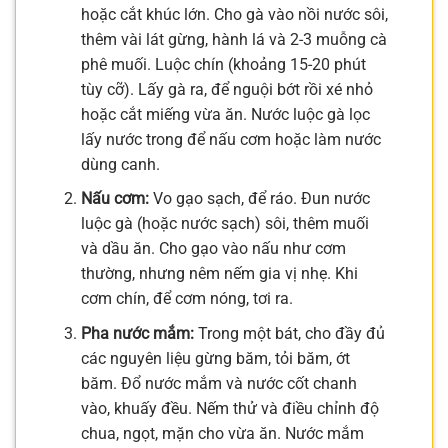
hoặc cắt khúc lớn. Cho gà vào nồi nước sôi,
thêm vài lát gừng, hành lá và 2-3 muỗng cà
phê muối. Luộc chín (khoảng 15-20 phút
tùy cỡ). Lấy gà ra, để nguội bớt rồi xé nhỏ
hoặc cắt miếng vừa ăn. Nước luộc gà lọc
lấy nước trong để nấu cơm hoặc làm nước
dùng canh.
Nấu cơm:
Vo gạo sạch, để ráo. Đun nước
luộc gà (hoặc nước sạch) sôi, thêm muối
và dầu ăn. Cho gạo vào nấu như cơm
thường, nhưng nêm nếm gia vị nhẹ. Khi
cơm chín, để cơm nóng, tơi ra.
Pha nước mắm:
Trong một bát, cho đầy đủ
các nguyên liệu gừng băm, tỏi băm, ớt
băm. Đổ nước mắm và nước cốt chanh
vào, khuấy đều. Nếm thử và điều chỉnh độ
chua, ngọt, mặn cho vừa ăn. Nước mắm