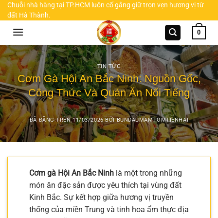
Chuyển
Chuỗi nhà hàng tại TP.HCM luôn cố gắng giữ trọn vẹn hương vị từ
đất Hà Thành.
đến
nội
0
dung
TIN TỨC
Cơm Gà Hội An Bắc Ninh: Nguồn Gốc,
Công Thức Và Quán Ăn Nổi Tiếng
ĐÃ ĐĂNG TRÊN
11/03/2026
BỞI
BUNDAUMAMTOMTIENHAI
Cơm gà Hội An Bắc Ninh
là một trong những
món ăn đặc sản được yêu thích tại vùng đất
Kinh Bắc. Sự kết hợp giữa hương vị truyền
thống của miền Trung và tinh hoa ẩm thực địa