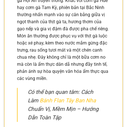
gà Hội An truyền thống. Khác với cơm gà Huế
hay cơm gà Tam Kỳ, phiên bản tại Bắc Ninh
thường nhấn mạnh vào sự cân bằng giữa vị
ngọt thanh của thịt gà ta, hương thơm của
gạo nếp và gia vị đậm đà được pha chế riêng.
Món ăn thường được phục vụ với thịt gà luộc
hoặc xé phay, kèm theo nước mắm gừng đặc
trưng, rau sống tươi mát và một chén canh
chua nhẹ. Đây không chỉ là một bữa cơm no
mà còn là ẩm thực dân dã nhưng đầy tinh tế,
phản ánh sự hòa quyện văn hóa ẩm thực qua
các vùng miền.
Có thể bạn quan tâm: Cách
Làm
Bánh Flan Tây Ban Nha
Chuẩn Vị, Mềm Mịn – Hướng
Dẫn Toàn Tập