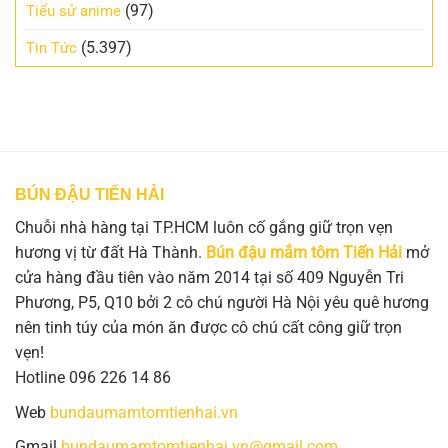
(97)
Tiểu sử anime
(5.397)
Tin Tức
BÚN ĐẬU TIẾN HẢI
Chuỗi nhà hàng tại TP.HCM luôn cố gắng giữ trọn vẹn
hương vị từ đất Hà Thành.
Bún đậu mắm tôm Tiến Hải
mở
cửa hàng đầu tiên vào năm 2014 tại số 409 Nguyễn Tri
Phương, P5, Q10 bởi 2 cô chú người Hà Nội yêu quê hương
nên tinh túy của món ăn được cô chú cất công giữ trọn
vẹn!
Hotline 096 226 14 86
Web
bundaumamtomtienhai.vn
Gmail
bundaumamtomtienhai.vn@gmail.com