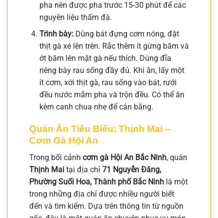
pha nên được pha trước 15-30 phút để các
nguyên liệu thấm đà.
Trình bày:
Dùng bát đựng cơm nóng, đặt
thịt gà xé lên trên. Rắc thêm ít gừng băm và
ớt băm lên mặt gà nếu thích. Dùng đĩa
riêng bày rau sống đầy đủ. Khi ăn, lấy một
ít cơm, xới thịt gà, rau sống vào bát, rưới
đều nước mắm pha và trộn đều. Có thể ăn
kèm canh chua nhẹ để cân bằng.
Quán Ăn Tiêu Biểu: Thịnh Mai –
Cơm Gà Hội An
Trong bối cảnh
cơm gà Hội An Bắc Ninh
, quán
Thịnh Mai
tại địa chỉ
71 Nguyễn Đăng,
Phường Suối Hoa, Thành phố Bắc Ninh
là một
trong những địa chỉ được nhiều người biết
đến và tìm kiếm. Dựa trên thông tin từ nguồn