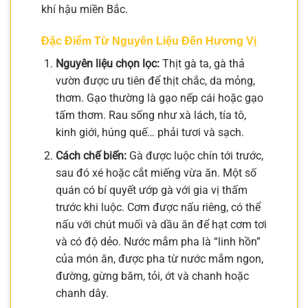
khí hậu miền Bắc.
Đặc Điểm Từ Nguyên Liệu Đến Hương Vị
Nguyên liệu chọn lọc:
Thịt gà ta, gà thả
vườn được ưu tiên để thịt chắc, da mỏng,
thơm. Gạo thường là gạo nếp cái hoặc gạo
tấm thơm. Rau sống như xà lách, tía tô,
kinh giới, húng quế… phải tươi và sạch.
Cách chế biến:
Gà được luộc chín tới trước,
sau đó xé hoặc cắt miếng vừa ăn. Một số
quán có bí quyết ướp gà với gia vị thấm
trước khi luộc. Cơm được nấu riêng, có thể
nấu với chút muối và dầu ăn để hạt cơm tơi
và có độ dẻo. Nước mắm pha là “linh hồn”
của món ăn, được pha từ nước mắm ngon,
đường, gừng băm, tỏi, ớt và chanh hoặc
chanh dây.