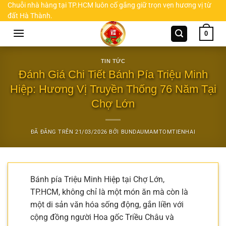
Chuyển
Chuỗi nhà hàng tại TP.HCM luôn cố gắng giữ trọn vẹn hương vị từ
đất Hà Thành.
đến
nội
0
dung
TIN TỨC
Đánh Giá Chi Tiết Bánh Pía Triệu Minh
Hiệp: Hương Vị Truyền Thống 76 Năm Tại
Chợ Lớn
ĐÃ ĐĂNG TRÊN
21/03/2026
BỞI
BUNDAUMAMTOMTIENHAI
Bánh pía Triệu Minh Hiệp tại Chợ Lớn,
TP.HCM, không chỉ là một món ăn mà còn là
một di sản văn hóa sống động, gắn liền với
cộng đồng người Hoa gốc Triều Châu và