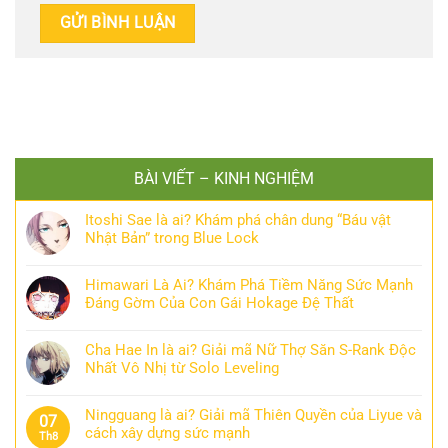
BÀI VIẾT – KINH NGHIỆM
Itoshi Sae là ai? Khám phá chân dung “Báu vật
Nhật Bản” trong Blue Lock
Himawari Là Ai? Khám Phá Tiềm Năng Sức Mạnh
Đáng Gờm Của Con Gái Hokage Đệ Thất
Cha Hae In là ai? Giải mã Nữ Thợ Săn S-Rank Độc
Nhất Vô Nhị từ Solo Leveling
Ningguang là ai? Giải mã Thiên Quyền của Liyue và
07
cách xây dựng sức mạnh
Th8