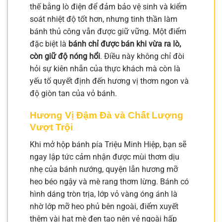
thế bằng lò điện để đảm bảo vệ sinh và kiểm
soát nhiệt độ tốt hơn, nhưng tinh thần làm
bánh thủ công vẫn được giữ vững. Một điểm
đặc biệt là
bánh chỉ được bán khi vừa ra lò,
còn giữ độ nóng hổi
. Điều này không chỉ đòi
hỏi sự kiên nhẫn của thực khách mà còn là
yếu tố quyết định đến hương vị thơm ngon và
độ giòn tan của vỏ bánh.
Hương Vị Đậm Đà và Chất Lượng
Vượt Trội
Khi mở hộp bánh pía Triệu Minh Hiệp, bạn sẽ
ngay lập tức cảm nhận được mùi thơm dịu
nhẹ của bánh nướng, quyện lẫn hương mỡ
heo béo ngậy và mè rang thơm lừng. Bánh có
hình dáng tròn trịa, lớp vỏ vàng óng ánh là
nhờ lớp mỡ heo phủ bên ngoài, điểm xuyết
thêm vài hạt mè đen tạo nên vẻ ngoài hấp