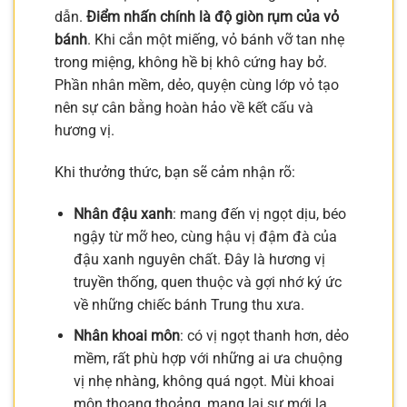
dẫn.
Điểm nhấn chính là độ giòn rụm của vỏ
bánh
. Khi cắn một miếng, vỏ bánh vỡ tan nhẹ
trong miệng, không hề bị khô cứng hay bở.
Phần nhân mềm, dẻo, quyện cùng lớp vỏ tạo
nên sự cân bằng hoàn hảo về kết cấu và
hương vị.
Khi thưởng thức, bạn sẽ cảm nhận rõ:
Nhân đậu xanh
: mang đến vị ngọt dịu, béo
ngậy từ mỡ heo, cùng hậu vị đậm đà của
đậu xanh nguyên chất. Đây là hương vị
truyền thống, quen thuộc và gợi nhớ ký ức
về những chiếc bánh Trung thu xưa.
Nhân khoai môn
: có vị ngọt thanh hơn, dẻo
mềm, rất phù hợp với những ai ưa chuộng
vị nhẹ nhàng, không quá ngọt. Mùi khoai
môn thoang thoảng, mang lại sự mới lạ