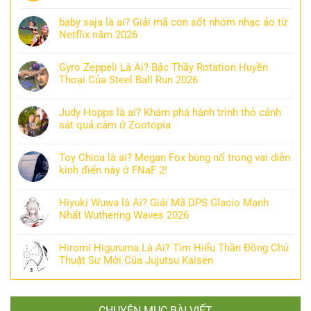
baby saja là ai? Giải mã cơn sốt nhóm nhạc ảo từ
Netflix năm 2026
Gyro Zeppeli Là Ai? Bậc Thầy Rotation Huyền
Thoại Của Steel Ball Run 2026
Judy Hopps là ai? Khám phá hành trình thỏ cảnh
sát quả cảm ở Zootopia
Toy Chica là ai? Megan Fox bùng nổ trong vai diễn
kinh điển này ở FNaF 2!
Hiyuki Wuwa là Ai? Giải Mã DPS Glacio Mạnh
Nhất Wuthering Waves 2026
Hiromi Higuruma Là Ai? Tìm Hiểu Thần Đồng Chú
Thuật Sư Mới Của Jujutsu Kaisen
CHUYÊN MỤC BÀI VIẾT