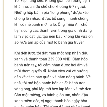
Tôi xếp hàng chờ. Không gian bên trong tiệm
khá nhỏ, chỉ đủ chỗ cho khoảng 6-7 người.
Những hộp bánh pía “long phụng” được xếp
chồng lên nhau, được bổ sung nhanh chóng
khi có mẻ bánh mới ra lò. Ông Triệu An, chủ
tiệm, cùng các thành viên trong gia đình đang
làm việc cật lực, tạo nên bầu không khí vừa ồn
ào, vừa ấm áp của một lò bánh gia truyền.
Khi đến lượt, tôi đặt mua một hộp nhân đậu
xanh và thanh toán 239.000 VNĐ. Cầm hộp
bánh trên tay, tôi cảm nhận được hơi ấm và
mùi thơm quyến rũ. Nhân viên vui vẻ hướng
dẫn về cách bảo quản và hâm nóng bánh. Về
nhà, tôi mở hộp bánh: bốn chiếc bánh tròn
vàng óng, phủ lớp mỡ heo lấp lánh và mè đen.
Cắn một miếng, vỏ bánh giòn tan, nhân đậu
xanh mềm dẻo, vị ngọt thanh béo ngậy hòa
quyện hoàn hảo. Tôi cũng đã thử nhân khoai