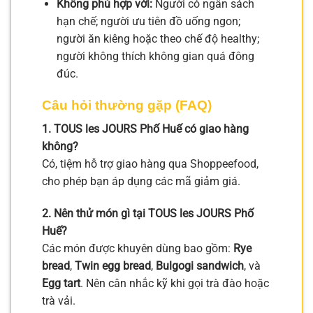
Không phù hợp với:
Người có ngân sách
hạn chế; người ưu tiên đồ uống ngon;
người ăn kiêng hoặc theo chế độ healthy;
người không thích không gian quá đông
đúc.
Câu hỏi thường gặp (FAQ)
1. TOUS les JOURS Phố Huế có giao hàng
không?
Có, tiệm hỗ trợ giao hàng qua Shoppeefood,
cho phép bạn áp dụng các mã giảm giá.
2. Nên thử món gì tại TOUS les JOURS Phố
Huế?
Các món được khuyên dùng bao gồm:
Rye
bread
,
Twin egg bread
,
Bulgogi sandwich
, và
Egg tart
. Nên cân nhắc kỹ khi gọi trà đào hoặc
trà vải.