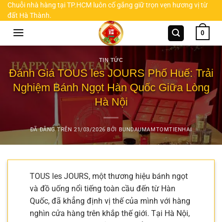
Chuyển
Chuỗi nhà hàng tại TP.HCM luôn cố gắng giữ trọn vẹn hương vị từ
đất Hà Thành.
đến
nội
0
dung
TIN TỨC
Đánh Giá TOUS les JOURS Phố Huế: Trải
Nghiệm Bánh Ngọt Hàn Quốc Giữa Lòng
Hà Nội
ĐÃ ĐĂNG TRÊN
21/03/2026
BỞI
BUNDAUMAMTOMTIENHAI
TOUS les JOURS, một thương hiệu bánh ngọt
và đồ uống nổi tiếng toàn cầu đến từ Hàn
Quốc, đã khẳng định vị thế của mình với hàng
nghìn cửa hàng trên khắp thế giới. Tại Hà Nội,