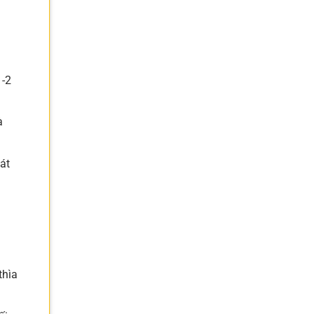
1-2
à
át
thìa