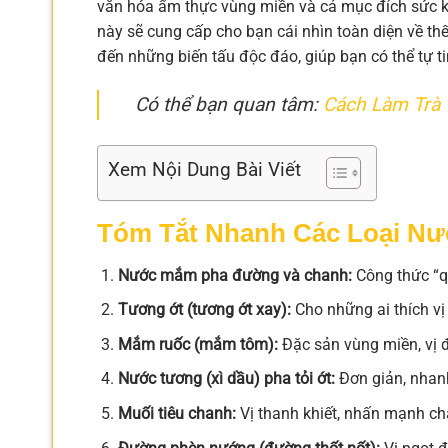
văn hóa ẩm thực vùng miền và cả mục đích sức kh
này sẽ cung cấp cho bạn cái nhìn toàn diện về th
đến những biến tấu độc đáo, giúp bạn có thể tự t
Có thể bạn quan tâm:
Cách Làm Trà 
Xem Nội Dung Bài Viết
Tóm Tắt Nhanh Các Loại N
Nước mắm pha đường và chanh:
Công thức “q
Tương ớt (tương ớt xay):
Cho những ai thích v
Mắm ruốc (mắm tôm):
Đặc sản vùng miền, vị
Nước tương (xì dầu) pha tỏi ớt:
Đơn giản, nhan
Muối tiêu chanh:
Vị thanh khiết, nhấn mạnh chấ