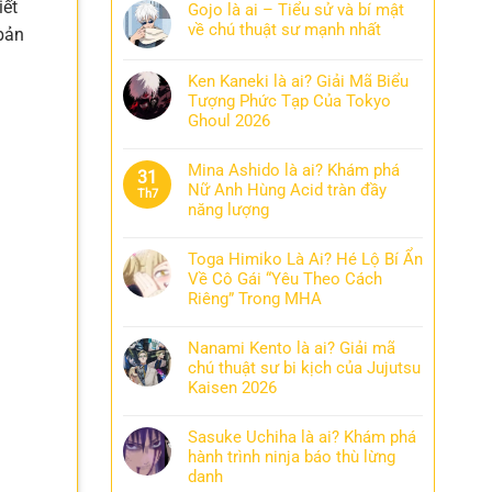
iết
Gojo là ai – Tiểu sử và bí mật
về chú thuật sư mạnh nhất
 bản
Ken Kaneki là ai? Giải Mã Biểu
Tượng Phức Tạp Của Tokyo
Ghoul 2026
Mina Ashido là ai? Khám phá
31
Nữ Anh Hùng Acid tràn đầy
Th7
năng lượng
Toga Himiko Là Ai? Hé Lộ Bí Ẩn
Về Cô Gái “Yêu Theo Cách
Riêng” Trong MHA
Nanami Kento là ai? Giải mã
chú thuật sư bi kịch của Jujutsu
Kaisen 2026
Sasuke Uchiha là ai? Khám phá
hành trình ninja báo thù lừng
danh