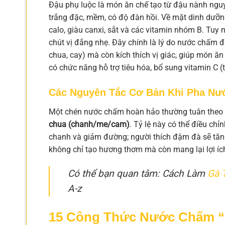
Đậu phụ luộc là món ăn chế tạo từ đậu nành nguy
trắng đặc, mềm, có độ đàn hồi. Về mặt dinh dưỡng
calo, giàu canxi, sắt và các vitamin nhóm B. Tuy 
chút vị đắng nhẹ. Đây chính là lý do nước chấm đó
chua, cay) mà còn kích thích vị giác, giúp món ă
có chức năng hỗ trợ tiêu hóa, bổ sung vitamin C 
Các Nguyên Tắc Cơ Bản Khi Pha Nư
Một chén nước chấm hoàn hảo thường tuân theo
chua (chanh/me/cam)
. Tỷ lệ này có thể điều chỉ
chanh và giảm đường; người thích đậm đà sẽ tăng
không chỉ tạo hương thơm mà còn mang lại lợi íc
Có thể bạn quan tâm: Cách Làm
Gà 
A-z
15 Công Thức Nước Chấm “