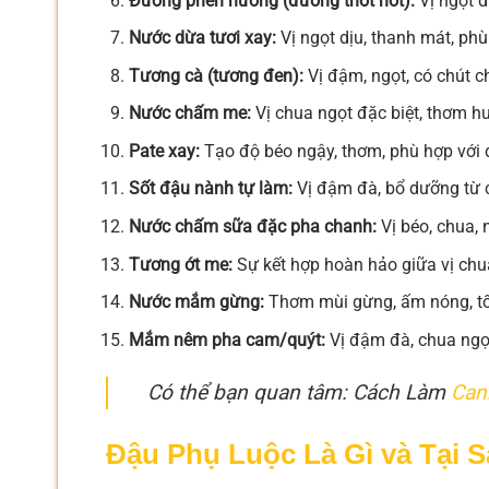
Đường phèn nướng (đường thốt nốt):
Vị ngọt đ
Nước dừa tươi xay:
Vị ngọt dịu, thanh mát, ph
Tương cà (tương đen):
Vị đậm, ngọt, có chút c
Nước chấm me:
Vị chua ngọt đặc biệt, thơm h
Pate xay:
Tạo độ béo ngậy, thơm, phù hợp với 
Sốt đậu nành tự làm:
Vị đậm đà, bổ dưỡng từ c
Nước chấm sữa đặc pha chanh:
Vị béo, chua, 
Tương ớt me:
Sự kết hợp hoàn hảo giữa vị chu
Nước mắm gừng:
Thơm mùi gừng, ấm nóng, tố
Mắm nêm pha cam/quýt:
Vị đậm đà, chua ngọ
Có thể bạn quan tâm: Cách Làm
Can
Đậu Phụ Luộc Là Gì và Tại