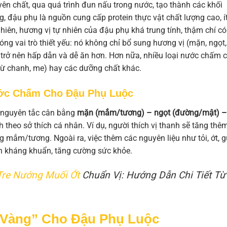
ên chất, qua quá trình đun nấu trong nước, tạo thành các khối
, đậu phụ là nguồn cung cấp protein thực vật chất lượng cao, í
nhiên, hương vị tự nhiên của đậu phụ khá trung tính, thậm chí có
ng vai trò thiết yếu: nó không chỉ bổ sung hương vị (mặn, ngọt,
n trở nên hấp dẫn và dễ ăn hơn. Hơn nữa, nhiều loại nước chấm 
(từ chanh, me) hay các dưỡng chất khác.
ớc Chấm Cho Đậu Phụ Luộc
 nguyên tắc cân bằng
mặn (mắm/tương) – ngọt (đường/mật) –
nh theo sở thích cá nhân. Ví dụ, người thích vị thanh sẽ tăng thê
 mắm/tương. Ngoài ra, việc thêm các nguyên liệu như tỏi, ớt, 
h kháng khuẩn, tăng cường sức khỏe.
Tre Nướng Muối Ớt
Chuẩn Vị: Hướng Dẫn Chi Tiết Từ
Vàng” Cho Đậu Phụ Luộc