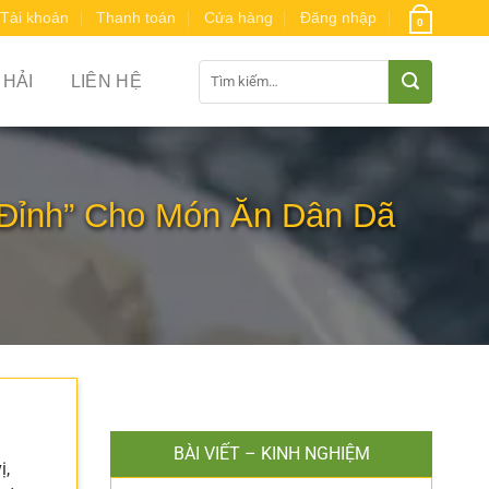
Tài khoản
Thanh toán
Cửa hàng
Đăng nhập
0
Tìm
 HẢI
LIÊN HỆ
kiếm:
Đỉnh” Cho Món Ăn Dân Dã
a
BÀI VIẾT – KINH NGHIỆM
ị,