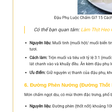
Đậu Phụ Luộc Chấm Gì? 15 Các
Có thể bạn quan tâm:
Làm Thịt Heo 
Nguyên liệu:
Muối tinh (muối hột/ muối biển tin
tươi.
Cách làm:
Trộn muối và tiêu với tỷ lệ 3:1 (muối
lát chanh vào và khuấy đều. Ăn kèm đậu phụ l
Ưu điểm:
Giữ nguyên vị thanh của đậu phụ, kh
6. Đường Phèn Nướng (Đường Thốt 
Món chấm ngọt dịu, có mùi thơm đặc trưng, phổ b
Nguyên liệu:
Đường phèn (thốt nốt) khoảng 100