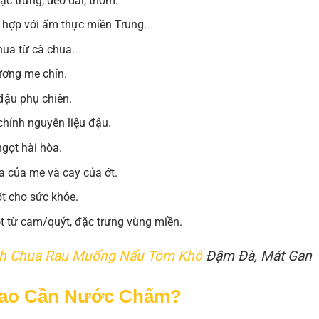
ặc trưng, dẻo dai, thơm.
ù hợp với ẩm thực miền Trung.
hua từ cà chua.
ương me chín.
đậu phụ chiên.
hính nguyên liệu đậu.
ngọt hài hòa.
a của me và cay của ớt.
t cho sức khỏe.
t từ cam/quýt, đặc trưng vùng miền.
h Chua Rau Muống Nấu Tôm Khô
Đậm Đà, Mát Gan
 Sao Cần Nước Chấm?