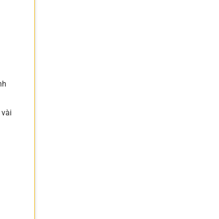
nh
 vài