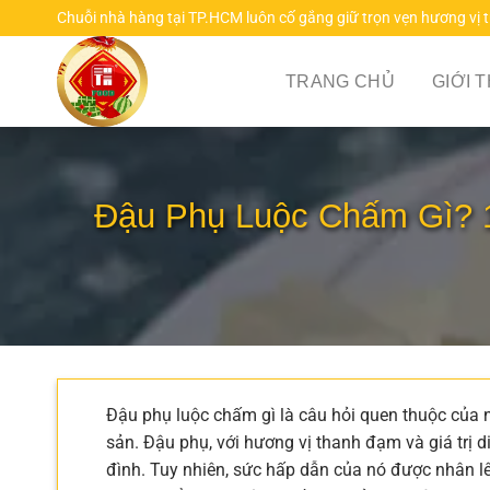
Chuyển
Chuỗi nhà hàng tại TP.HCM luôn cố gắng giữ trọn vẹn hương vị 
đến
nội
TRANG CHỦ
GIỚI 
dung
Đậu Phụ Luộc Chấm Gì? 
Đậu phụ luộc chấm gì là câu hỏi quen thuộc của 
sản. Đậu phụ, với hương vị thanh đạm và giá trị 
đình. Tuy nhiên, sức hấp dẫn của nó được nhân l