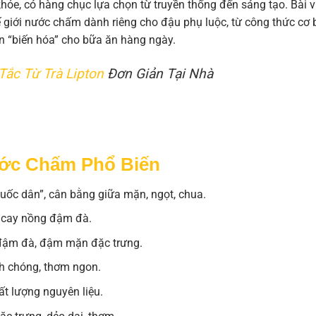
ỏe, có hàng chục lựa chọn từ truyền thống đến sáng tạo. Bài v
ế giới nước chấm dành riêng cho đậu phụ luộc, từ công thức cơ
in “biến hóa” cho bữa ăn hàng ngày.
Tắc Từ Trà Lipton
Đơn Giản Tại Nhà
ước Chấm Phổ Biến
uốc dân”, cân bằng giữa mặn, ngọt, chua.
ị cay nồng đậm đà.
 đậm đà, đậm mặn đặc trưng.
h chóng, thơm ngon.
t lượng nguyên liệu.