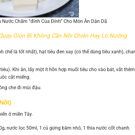
h Nước Chấm “đỉnh Của Đỉnh” Cho Món Ăn Dân Dã
Quay Giòn Bì Không Cần Nồi Chiên Hay Lò Nướng
h chế là tốt nhất), hạt tiêu đen xay (có thể dùng tiêu xanh), cha
:tiêu). Khi ăn, lấy một ít hỗn hợp muối tiêu cho vào bát, vắt thêm
uộc cắt miếng.
ông che đi mùi đậu.
Nốt)
iến ở miền Tây.
g, nước lọc 50ml, 1 củ gừng băm nhỏ, 1 thìa nước cốt chanh.