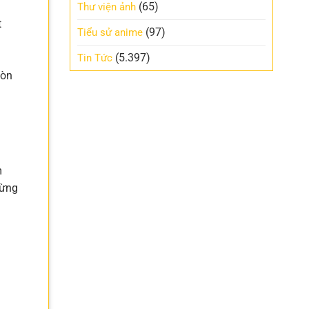
(65)
Thư viện ảnh
t
(97)
Tiểu sử anime
(5.397)
Tin Tức
còn
m
gừng