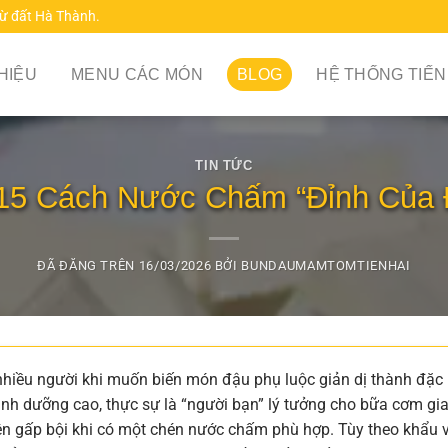
từ đất Hà Thành.
THIỆU
MENU CÁC MÓN
BLOG
HỆ THỐNG TIẾN
TIN TỨC
15 Cách Nước Chấm “Đỉnh Của 
ĐÃ ĐĂNG TRÊN
16/03/2026
BỞI
BUNDAUMAMTOMTIENHAI
nhiều người khi muốn biến món đậu phụ luộc giản dị thành đặc
dinh dưỡng cao, thực sự là “người bạn” lý tưởng cho bữa cơm gi
ên gấp bội khi có một chén nước chấm phù hợp. Tùy theo khẩu v