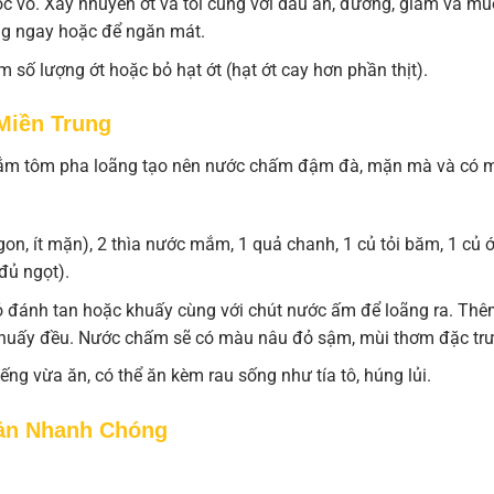
óc vỏ. Xay nhuyễn ớt và tỏi cùng với dầu ăn, đường, giấm và mu
ng ngay hoặc để ngăn mát.
 số lượng ớt hoặc bỏ hạt ớt (hạt ớt cay hơn phần thịt).
Miền Trung
Mắm tôm pha loãng tạo nên nước chấm đậm đà, mặn mà và có 
on, ít mặn), 2 thìa nước mắm, 1 quả chanh, 1 củ tỏi băm, 1 củ ớ
đủ ngọt).
 đánh tan hoặc khuấy cùng với chút nước ấm để loãng ra. Th
 khuấy đều. Nước chấm sẽ có màu nâu đỏ sậm, mùi thơm đặc tr
ếng vừa ăn, có thể ăn kèm rau sống như tía tô, húng lủi.
iản Nhanh Chóng