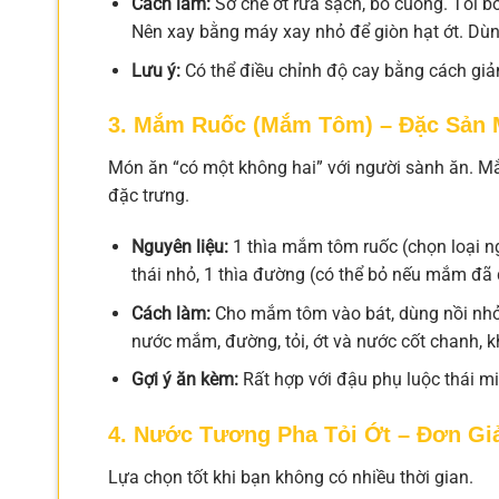
Cách làm:
Sơ chế ớt rửa sạch, bỏ cuống. Tỏi b
Nên xay bằng máy xay nhỏ để giòn hạt ớt. Dù
Lưu ý:
Có thể điều chỉnh độ cay bằng cách giảm
3. Mắm Ruốc (Mắm Tôm) – Đặc Sản 
Món ăn “có một không hai” với người sành ăn. 
đặc trưng.
Nguyên liệu:
1 thìa mắm tôm ruốc (chọn loại ng
thái nhỏ, 1 thìa đường (có thể bỏ nếu mắm đã 
Cách làm:
Cho mắm tôm vào bát, dùng nồi nhỏ
nước mắm, đường, tỏi, ớt và nước cốt chanh,
Gợi ý ăn kèm:
Rất hợp với đậu phụ luộc thái mi
4. Nước Tương Pha Tỏi Ớt – Đơn G
Lựa chọn tốt khi bạn không có nhiều thời gian.